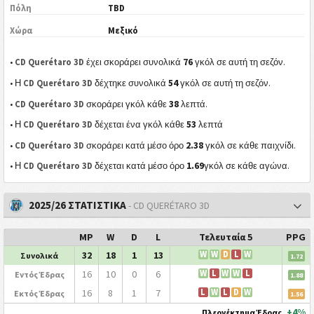
Πόλη
TBD
Χώρα
Μεξικό
76
•
CD Querétaro 3D
έχει σκοράρει συνολικά
γκόλ σε αυτή τη σεζόν.
54
• Η
CD Querétaro 3D
δέχτηκε συνολικά
γκόλ σε αυτή τη σεζόν.
38
•
CD Querétaro 3D
σκοράρει γκόλ κάθε
λεπτά.
53
• Η
CD Querétaro 3D
δέχεται ένα γκόλ κάθε
λεπτά
2.38
•
CD Querétaro 3D
σκοράρει κατά μέσο όρο
γκόλ σε κάθε παιχνίδι.
1.69
• Η
CD Querétaro 3D
δέχεται κατά μέσο όρο
γκόλ σε κάθε αγώνα.
2025/26 ΣΤΑΤΙΣΤΙΚΑ
- CD QUERÉTARO 3D
MP
W
D
L
Τελευταία 5
PPG
32
18
1
13
W
W
D
L
W
Συνολικά
1.72
16
10
0
6
W
L
W
W
L
Εντός Έδρας
1.88
16
8
1
7
L
W
L
D
W
Εκτός Έδρας
1.56
+4%
Πλεονέκτημα Έδρας