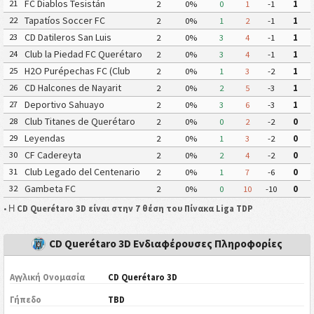
FC Diablos Tesistán
21
2
0%
0
1
-1
1
Tapatíos Soccer FC
22
2
0%
1
2
-1
1
CD Datileros San Luis
23
2
0%
3
4
-1
1
Club la Piedad FC Querétaro
24
2
0%
3
4
-1
1
H2O Purépechas FC (Club
25
2
0%
1
3
-2
1
Atlético Morelia II)
CD Halcones de Nayarit
26
2
0%
2
5
-3
1
Deportivo Sahuayo
27
2
0%
3
6
-3
1
Club Titanes de Querétaro
28
2
0%
0
2
-2
0
Leyendas
29
2
0%
1
3
-2
0
CF Cadereyta
30
2
0%
2
4
-2
0
Club Legado del Centenario
31
2
0%
1
7
-6
0
Gambeta FC
32
2
0%
0
10
-10
0
• Η
CD Querétaro 3D είναι στην 7 θέση του Πίνακα Liga TDP
CD Querétaro 3D Ενδιαφέρουσες Πληροφορίες
Αγγλική Ονομασία
CD Querétaro 3D
Γήπεδο
TBD