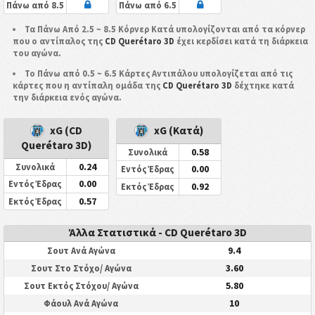
Πάνω από 8.5
Πάνω από 6.5
Τα Πάνω Από 2.5 ~ 8.5 Κόρνερ Κατά υπολογίζονται από τα κόρνερ
που ο αντίπαλος της
CD Querétaro 3D
έχει κερδίσει κατά τη διάρκεια
του αγώνα.
Το Πάνω από 0.5 ~ 6.5 Κάρτες Αντιπάλου υπολογίζεται από τις
κάρτες που η αντίπαλη ομάδα της
CD Querétaro 3D
δέχτηκε κατά
την διάρκεια ενός αγώνα.
xG (CD
xG (Κατά)
Querétaro 3D)
0.58
Συνολικά
0.24
Συνολικά
0.00
Εντός Έδρας
0.00
Εντός Έδρας
0.92
Εκτός Έδρας
0.57
Εκτός Έδρας
Άλλα Στατιστικά - CD Querétaro 3D
9.4
Σουτ Ανά Αγώνα
3.60
Σουτ Στο Στόχο/ Αγώνα
5.80
Σουτ Εκτός Στόχου/ Αγώνα
10
Φάουλ Ανά Αγώνα