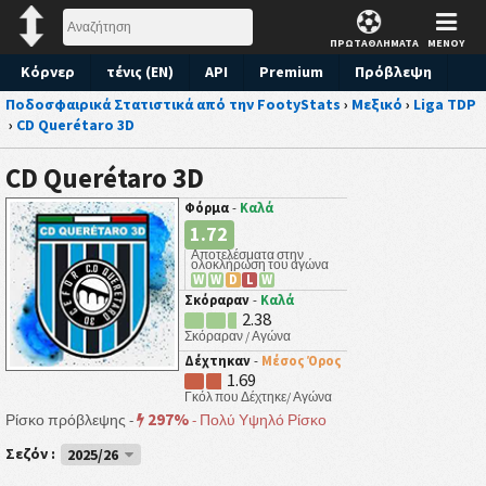
ΠΡΩΤΑΘΛΗΜΑΤΑ
ΜΕΝΟΥ
Κόρνερ
τένις (EN)
API
Premium
Πρόβλεψη
Ποδοσφαιρικά Στατιστικά από την FootyStats
›
Μεξικό
›
Liga TDP
›
CD Querétaro 3D
CD Querétaro 3D
Φόρμα
-
Καλά
1.72
Αποτελέσματα στην
ολοκλήρωση του αγώνα
W
W
D
L
W
Σκόραραν
-
Καλά
2.38
Σκόραραν / Αγώνα
Δέχτηκαν
-
Μέσος Όρος
1.69
Γκόλ που Δέχτηκε/ Αγώνα
297%
Ρίσκο πρόβλεψης -
-
Πολύ Υψηλό Ρίσκο
Σεζόν :
2025/26