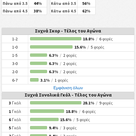
44%
56%
Πάνω από 3.5
Κάτω από 3.5
38%
62%
Πάνω από 4.5
Κάτω από 4.5
Συχνά Σκορ - Τέλος του Αγώνα
1-2
18.8%
/
6
φορές
1-0
15.6%
/
5
φορές
1-5
6.3%
/
2
φορές
3-0
6.3%
/
2
φορές
2-0
6.3%
/
2
φορές
6-7
3.1%
/
1
φορές
Εμφάνιση όλων
Συχνά Συνολικά Γκόλ - Τέλος του Αγώνα
3
Γκόλ
28.1%
/
9
φορές
1
Γκόλ
18.8%
/
6
φορές
6
Γκόλ
15.6%
/
5
φορές
5
Γκόλ
9.4%
/
3
φορές