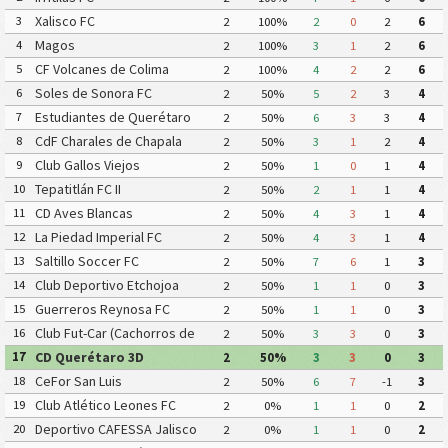
Xalisco FC
3
2
100%
2
0
2
6
Magos
4
2
100%
3
1
2
6
CF Volcanes de Colima
5
2
100%
4
2
2
6
(Deportivo Tala)
Soles de Sonora FC
6
2
50%
5
2
3
4
Estudiantes de Querétaro
7
2
50%
6
3
3
4
FC
CdF Charales de Chapala
8
2
50%
3
1
2
4
Club Gallos Viejos
9
2
50%
1
0
1
4
Tepatitlán FC II
10
2
50%
2
1
1
4
CD Aves Blancas
11
2
50%
4
3
1
4
La Piedad Imperial FC
12
2
50%
4
3
1
4
Saltillo Soccer FC
13
2
50%
7
6
1
3
Club Deportivo Etchojoa
14
2
50%
1
1
0
3
Guerreros Reynosa FC
15
2
50%
1
1
0
3
Club Fut-Car (Cachorros de
16
2
50%
3
3
0
3
León)
CD Querétaro 3D
17
2
50%
3
3
0
3
CeFor San Luis
18
2
50%
6
7
-1
3
Club Atlético Leones FC
19
2
0%
1
1
0
2
Deportivo CAFESSA Jalisco
20
2
0%
1
1
0
2