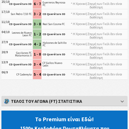
25/10
Guerreros Reynosa
6 - 7
* Η Χρονική Στιγμή των Γκόλ δεν είναι
CD Querétaro 3D
FC
διαθέσιμη
17/10
3 - 2
* Η Χρονική Στιγμή των Γκόλ δεν είναι
San Pedro 7/10 FC
CD Querétaro 3D
διαθέσιμη
11/10
3 - 0
* Η Χρονική Στιγμή των Γκόλ δεν είναι
CD Querétaro 3D
Real San Cosme FC
διαθέσιμη
04/10
Leones de Nuevo
1 - 2
* Η Χρονική Στιγμή των Γκόλ δεν είναι
CD Querétaro 3D
Leon FC
διαθέσιμη
27/9
Halcones de Saltillo
4 - 2
* Η Χρονική Στιγμή των Γκόλ δεν είναι
CD Querétaro 3D
FC
διαθέσιμη
20/9
Gavilanes FC
1 - 0
* Η Χρονική Στιγμή των Γκόλ δεν είναι
CD Querétaro 3D
Matamoros II
διαθέσιμη
13/9
CF Gallos Nuevo
3 - 4
* Η Χρονική Στιγμή των Γκόλ δεν είναι
CD Querétaro 3D
León
διαθέσιμη
06/9
5 - 4
* Η Χρονική Στιγμή των Γκόλ δεν είναι
CF Cadereyta
CD Querétaro 3D
διαθέσιμη
ΤΈΛΟΣ ΤΟΥ ΑΓΏΝΑ (FT) ΣΤΑΤΙΣΤΙΚΆ
Το Premium είναι Εδώ!
1500+ Κερδοφόρα Πρωταθλήματα που