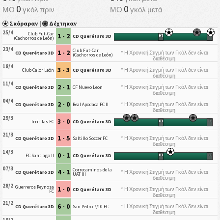
0
0
ΜΟ
γκόλ πριν
ΜΟ
γκόλ μετά
Σκόραραν
|
Δέχτηκαν
25/4
Club Fut-Car
1 - 2
CD Querétaro 3D
HT
FT
(Cachorros de León)
23/4
Club Fut-Car
1 - 2
* Η Χρονική Στιγμή των Γκόλ δεν είναι
CD Querétaro 3D
(Cachorros de León)
διαθέσιμη
18/4
3 - 3
* Η Χρονική Στιγμή των Γκόλ δεν είναι
Club Calor León
CD Querétaro 3D
διαθέσιμη
11/4
2 - 1
* Η Χρονική Στιγμή των Γκόλ δεν είναι
CD Querétaro 3D
CF Nuevo Leon
διαθέσιμη
04/4
2 - 0
* Η Χρονική Στιγμή των Γκόλ δεν είναι
CD Querétaro 3D
Real Apodaca FC II
διαθέσιμη
29/3
3 - 0
Irritilas FC
CD Querétaro 3D
HT
FT
21/3
1 - 5
* Η Χρονική Στιγμή των Γκόλ δεν είναι
CD Querétaro 3D
Saltillo Soccer FC
διαθέσιμη
14/3
0 - 1
FC Santiago II
CD Querétaro 3D
HT
FT
07/3
Correcaminos de la
4 - 1
* Η Χρονική Στιγμή των Γκόλ δεν είναι
CD Querétaro 3D
UAT III
διαθέσιμη
28/2
Guerreros Reynosa
1 - 0
* Η Χρονική Στιγμή των Γκόλ δεν είναι
CD Querétaro 3D
FC
διαθέσιμη
21/2
6 - 0
* Η Χρονική Στιγμή των Γκόλ δεν είναι
CD Querétaro 3D
San Pedro 7/10 FC
διαθέσιμη