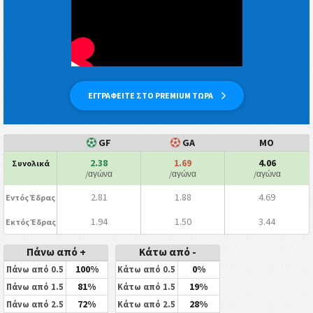
ΕΓΓΡΑΦΕΙΤΕ ΣΤΟ PREMIUM ΤΩΡΑ
GF
GA
ΜΟ
2.38
1.69
4.06
Συνολικά
/αγώνα
/αγώνα
/αγώνα
2.81
1.88
4.69
Εντός Έδρας
1.94
1.50
3.44
Εκτός Έδρας
Πάνω από +
Κάτω από -
100%
0%
Πάνω από 0.5
Κάτω από 0.5
81%
19%
Πάνω από 1.5
Κάτω από 1.5
72%
28%
Πάνω από 2.5
Κάτω από 2.5