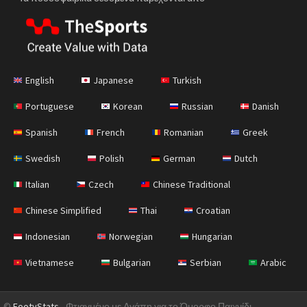
English
Japanese
Turkish
Portuguese
Korean
Russian
Danish
Spanish
French
Romanian
Greek
Swedish
Polish
German
Dutch
Italian
Czech
Chinese Traditional
Chinese Simplified
Thai
Croatian
Indonesian
Norwegian
Hungarian
Vietnamese
Bulgarian
Serbian
Arabic
©
FootyStats
- Φτιαγμένο με Αγάπη για το Όμορφο Παιχνίδι