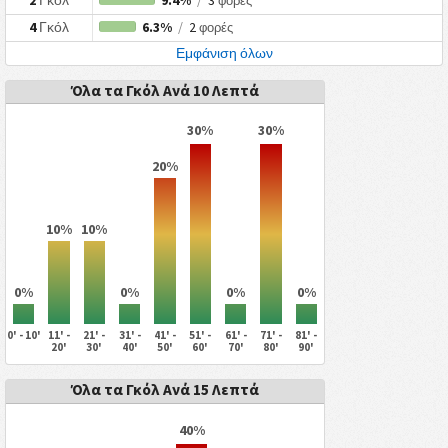
2
Γκόλ
9.4%
/
3
φορές
4
Γκόλ
6.3%
/
2
φορές
Εμφάνιση όλων
Όλα τα Γκόλ Ανά 10 Λεπτά
30%
30%
20%
10%
10%
0%
0%
0%
0%
0' - 10'
11' -
21' -
31' -
41' -
51' -
61' -
71' -
81' -
20'
30'
40'
50'
60'
70'
80'
90'
Όλα τα Γκόλ Ανά 15 Λεπτά
40%