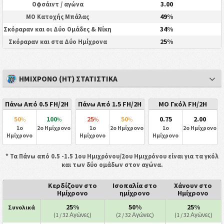
3.00
Οφσάιντ / αγώνα
49%
ΜΟ Κατοχής Μπάλας
34%
Σκόραραν και οι Δύο Ομάδες & Νίκη
25%
Σκόραραν και στα Δύο Ημίχρονα
ΗΜΊΧΡΟΝΟ (HT) ΣΤΑΤΙΣΤΙΚΆ
Πάνω Από 0.5 FH/2H
Πάνω Από 1.5 FH/2H
ΜΟ Γκόλ FH/2H
50
100
25
50
0.75
2.00
%
%
%
%
1ο
2ο Ημίχρονο
1ο
2ο Ημίχρονο
1ο
2ο Ημίχρονο
Ημίχρονο
Ημίχρονο
Ημίχρονο
* Τα Πάνω από 0.5 -1.5 1ου Ημιχρόνου/2ου Ημιχρόνου είναι για τα γκόλ
και των δύο ομάδων στον αγώνα.
Κερδίζουν στο
Ισοπαλία στο
Χάνουν στο
Ημίχρονο
ημίχρονο
Ημίχρονο
25%
50%
25%
Συνολικά
(1 / 32 Αγώνες)
(2 / 32 Αγώνες)
(1 / 32 Αγώνες)