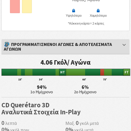
Υψηλότερο
Χαμηλότερο
*Κόκκινη κάρτα = 2 κάρτες
ΠΡΟΓΡΑΜΜΑΤΙΣΜΕΝΟΙ ΑΓΩΝΕΣ & ΑΠΟΤΕΛΕΣΜΑΤΑ
ΑΓΩΝΩΝ
4.06 Γκόλ/ Αγώνα
HT
FT
15'
30'
60'
75'
94%
6%
1ο Ημίχρονο
2ο Ημίχρονο
CD Querétaro 3D
Αναλυτικά Στοιχεία In-Play
0
0
λεπτά
Μαξ.
γκόλ μετά
0%
0%
γκόλ πριν
γκόλ μετά