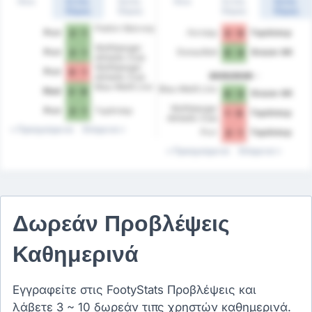
Όλα
Εντός
Εκτός
Όλα
Εντός
Εκτός
Έδρας
Έδρας
Έδρας
Έδρας
Ραπίντ Βιέννης
Ριντ
Λίντσερ
Γκράτσερ
2 - 1
3 - 0
Wolfsberger
Ριντ
Donaufeld
Grazer AK
2 - 1
0 - 4
Athletik Club
Wolfsberger
Ριντ
0 - 1
2025/2026
Athletik Club
Blau-Weiß Linz
Blau-Weiß Linz
Ried
2 - 0
Grazer AK
0 - 3
Wolfsberger
Ριντ
Γκράτσερ
2 - 1
Γκράτσερ
1 - 0
Athletik Club
Προηγούμενα
Επόμενα
Ριντ
Γκράτσερ
2 - 1
Προηγούμενα
Επόμενα
Δωρεάν Προβλέψεις
Καθημερινά
Εγγραφείτε στις FootyStats Προβλέψεις και
λάβετε 3 ~ 10 δωρεάν τιπς χρηστών καθημερινά.