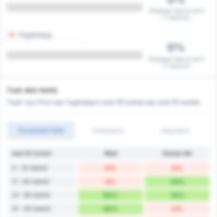
Σκόραρε πρώτη σε 0
/ 1 αγώνες
Γκράτσερ
0%
Σκόραρε πρώτη σε 0
/ 1 αγώνες
Γκολ Ανά Λεπτό
Γκολ των Ριντ και Γκράτσερ's ανά 10 λεπτά και ανά 15 λεπτά.
Συνολικά Γκόλ
Σκόραραν
Δέχτηκαν
Ανά 10 Λεπτά'
Ried
Grazer AK
0 - 10 Λεπτά'
0%
0%
11 - 20 Λεπτά'
0%
33%
21 - 30 Λεπτά'
50%
33%
31 - 40 Λεπτά'
50%
0%