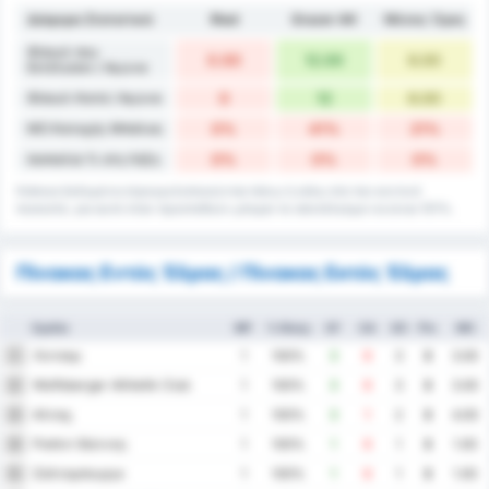
Διάφορα Στατιστικά
Ried
Grazer AK
Μέσος Όρος
Φάουλ που
0.00
12.00
6.00
Εκτέλεσαν / Αγώνα
Φάουλ Κατά / Αγώνα
0
12
6.00
ΜΟ Κατοχής Μπάλας
0%
41%
21%
Ισοπαλία % στη Λήξη
0%
0%
0%
Κάποια δεδομένα στρογγυλοποιούνται πάνω ή κάτω στο πιο κοντινό
ποσοστό, για αυτό όταν προστεθούν μπορεί το αποτέλεσμα να είναι 101%.
Πίνακας Εντός Έδρας / Πίνακας Εκτός Έδρας
Ομάδα
MP
% Νίκης
GF
GA
GD
Pts
ΜΟ
Λίντσερ
1
1
100%
3
0
3
3
3.00
Wolfsberger Athletik Club
2
1
100%
3
0
3
3
3.00
Αλταχ
3
1
100%
3
1
2
3
4.00
Ραπίντ Βιέννης
4
1
100%
1
0
1
3
1.00
Σάλτσμπουργκ
5
1
100%
1
0
1
3
1.00