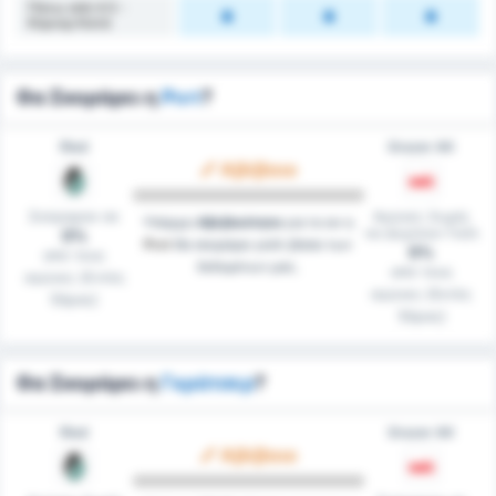
Πάνω από 4.5 -
Κόρνερ Κατά
Θα Σκοράρει η
Ριντ
?
Ried
Grazer AK
Αβέβαιο
Σκόραραν σε
Αγώνες Χωρίς
Υπάρχει
Αβεβαιότητα
για το αν η
να Δεχτούν Γκόλ
0%
Ριντ
θα σκοράρει γκόλ βάσει των
0%
από τους
δεδομένων μας.
από τους
αγώνες (Εντός
αγώνες (Εκτός
Έδρας)
Έδρας)
Θα Σκοράρει η
Γκράτσερ
?
Ried
Grazer AK
Αβέβαιο