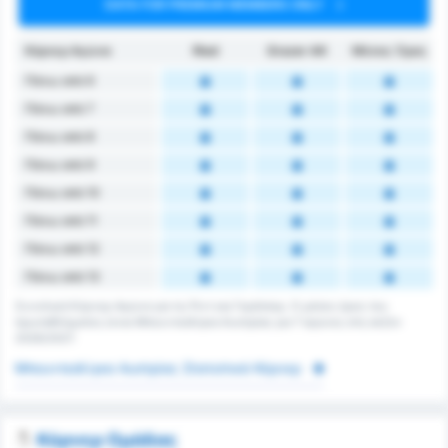
DATA FOR PREMIUM MEMBERS ONLY
Κόρνερ Αγώνα
Ried
Grazer AK
Μέσος Όρος
Πάνω από 6
Πάνω από 7
Πάνω από 8
Πάνω από 9
Πάνω από 10
Πάνω από 11
Πάνω από 12
Πάνω από 13
Συνολικά Κόρνερ Αγώνα για τις Ριντ και Γκράτσερ. Ο μέσος όρος του
πρωταθλήματος είναι Μπουντεσλίγκα Αυστρίας για 7 αγώνες στη σεζόν
2026/2027.
Μπουντεσλίγκα Αυστρίας Στατιστικά Κόρνερ
Κόρνερ Ομάδας