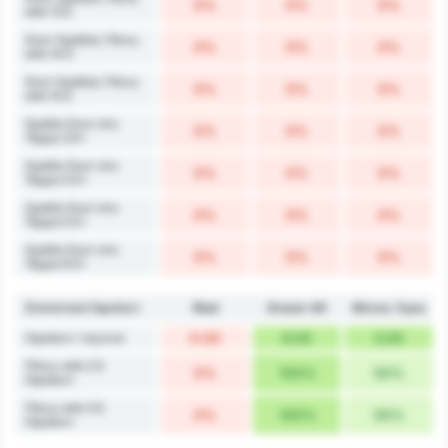
0%
0%
0%
από 13.5
Σουτ Ομάδας Πάνω
0%
0%
0%
από 14.5
Σουτ Ομάδας Πάνω
0%
0%
0%
από 15.5
Ομάδα Σουτ στο
0%
0%
0%
Τέρμα 3.5+
Ομάδα Σουτ στο
0%
0%
0%
Τέρμα 4.5+
Ομάδα Σουτ στο
0%
0%
0%
Τέρμα 5.5+
Ομάδα Σουτ στο
0%
0%
0%
Τέρμα 6.5+
Στατιστικά Οφσάιντ
Ried
Grazer AK
Μέσος Όρος
Οφσάιντ / αγώνα
0.00
6.00
3.00
Πάνω από 2.5
0%
100%
50%
Οφσάιντ
Πάνω από 3.5
0%
100%
50%
Οφσάιντ