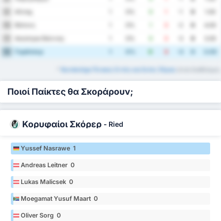
Αλταχ
9
1
0%
0
1
-1
0
1.00
Βάτενς
10
1
0%
1
3
-2
0
4.00
Αούστρια Βιέννης
11
1
0%
0
3
-3
0
3.00
Γκράτσερ
12
1
0%
0
3
-3
0
3.00
*
Bundesliga Πίνακες Εντός και Εκτός Έδρας
είναι διαθέσιμοι.
Ποιοί Παίκτες θα Σκοράρουν;
Κορυφαίοι Σκόρερ
-
Ried
Yussef Nasrawe 1
Andreas Leitner 0
Lukas Malicsek 0
Moegamat Yusuf Maart 0
Oliver Sorg 0