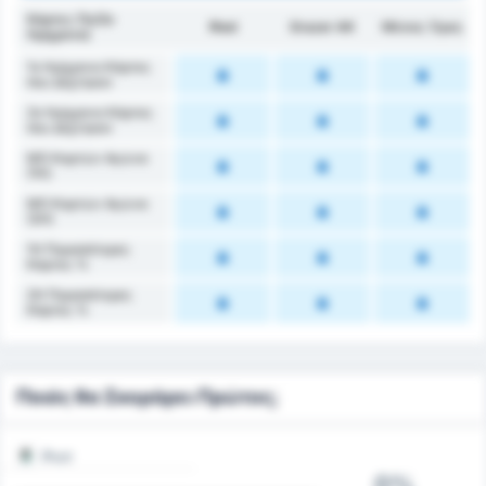
Κάρτες (1ο/2ο
Ried
Grazer AK
Μέσος Όρος
Ημίχρονο)
1ο Ημίχρονο Κάρτες
που Δέχτηκαν
2ο Ημίχρονο Κάρτες
που Δέχτηκαν
ΜΟ Καρτών Αγώνα
(1Η)
ΜΟ Καρτών Αγώνα
(2Η)
1Η Περισσότερες
Κάρτες %
2Η Περισσότερες
Κάρτες %
Ποιός θα Σκοράρει Πρώτος;
Ριντ
0%