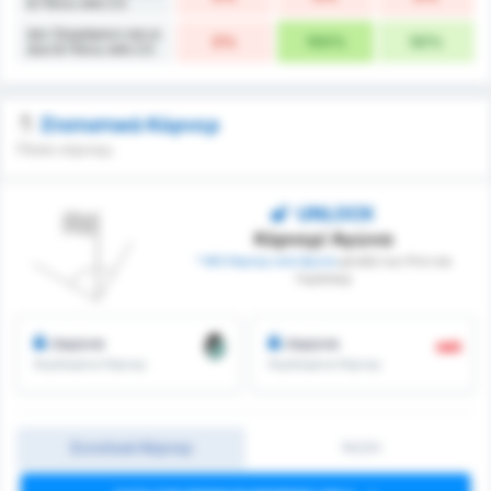
& Πάνω από 2.5
Δεν Σκοράρουν και οι
0%
100%
50%
Δύο & Πάνω από 2.5
Στατιστικά Κόρνερ
Πόσα κόρνερ;
UNLOCK
Κόρνερ/ Αγώνα
* ΜΟ Κόρνερ ανά Αγώνα
μεταξύ των Ριντ και
Γκράτσερ
/αγώνα
/αγώνα
Κερδισμένα Κόρνερ
Κερδισμένα Κόρνερ
Συνολικά Κόρνερ
1H/2H