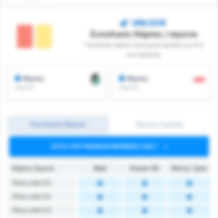
UNLOCK
Συνολικές Κάρτες / αγώνα
* Συνολικές κάρτες ανά αγώνα μεταξύ των Ριντ
και Γκράτσερ
Κάρτες
Κάρτες
/αγώνα
/αγώνα
Συνολικές Κάρτες
Κάρτες Ομάδας
DATA FOR PREMIUM MEMBERS ONLY
Κάρτες Αγώνα
Ried
Grazer AK
Μέσος Όρος
Πάνω από 2.5
Πάνω από 3.5
Πάνω από 4.5