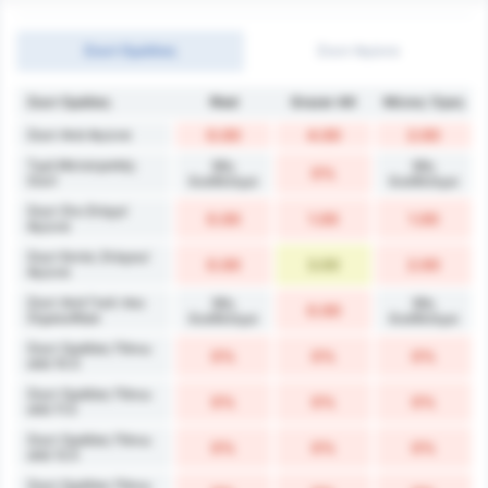
Σουτ Ομάδας
Σουτ Αγώνα
Σουτ Ομάδας
Ried
Grazer AK
Μέσος Όρος
Σουτ Ανά Αγώνα
0.00
4.00
2.00
Τιμή Μετατροπής
Μη
Μη
0%
Σουτ
διαθέσιμο
διαθέσιμο
Σουτ Στο Στόχο/
0.00
1.00
1.00
Αγώνα
Σουτ Εκτός Στόχου/
0.00
3.00
2.00
Αγώνα
Σουτ Ανά Γκολ που
Μη
Μη
0.00
Σημειώθηκε
διαθέσιμο
διαθέσιμο
Σουτ Ομάδας Πάνω
0%
0%
0%
από 10.5
Σουτ Ομάδας Πάνω
0%
0%
0%
από 11.5
Σουτ Ομάδας Πάνω
0%
0%
0%
από 12.5
Σουτ Ομάδας Πάνω