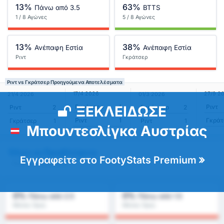
13%
63%
Πάνω από 3.5
BTTS
1 / 8 Αγώνες
5 / 8 Αγώνες
13%
38%
Ανέπαφη Εστία
Ανέπαφη Εστία
Ριντ
Γκράτσερ
Ριντ vs Γκράτσερ Προηγούμενα Αποτελέσματα
17/4 2026
27/9 2
21/4 2026
01/3 2026
ΞΕΚΛΕΙΔΩΣΕ
Γκράτσερ
1
Ριντ
Ριντ
2
Γκράτσερ
2
Ριντ
1
Γκράτ
Γκράτσερ
1
Ριντ
1
Μπουντεσλίγκα Αυστρίας
Όλες οι Προβλέψεις
Εγγραφείτε στο FootyStats Premium
- Ριντ vs Γκράτσερ
0%
0%
Πάνω από 2.5
Πάνω από 1.5
Μέσος Όρος
Μέσος Όρος
Πρωταθλήματος : 0%
Πρωταθλήματος : 0%