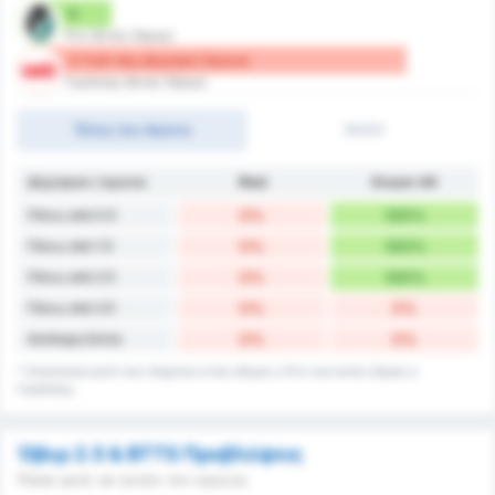
0
Ριντ (Εντός Έδρας)
3 Γκόλ που Δέχτηκε/ Αγώνα
Γκράτσερ (Εκτός Έδρας)
Τέλος του Αγώνα
1H/2H
Δέχτηκαν / αγώνα
Ried
Grazer AK
Πάνω από 0.5
0%
100%
Πάνω από 1.5
0%
100%
Πάνω από 2.5
0%
100%
Πάνω από 3.5
0%
0%
Ανέπαφη Εστία
0%
0%
* Στατιστικά γκολ που δέχεται εντός έδρας η Ριντ και εκτός έδρας η
Γκράτσερ.
Όβερ 2.5 & BTTS Προβλέψεις
Πόσα γκολ σε αυτόν τον αγώνα;