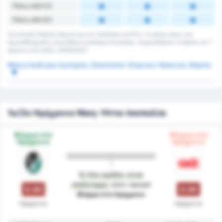
Πάνω από 5.5
Πάνω από 6.5
Συνολικές Κάρτες Αγώνα για τις Γκράτσερ και Ριντ. Ο μέσος όρος του
πρωταθλήματος είναι Μπουντεσλίγκα Αυστρίας. Σημειώθηκαν 0 κάρτες σε 7
αγώνες στη σεζόν 2026/2027.
Μπουντεσλίγκα Αυστρίας Στατιστικά: Κίτρινες/ Κόκκινες Κάρτες
1ο/2ο Ημίχρονο Νίκη-Ήττα-Ισοπαλία
Φόρμα στο
Φόρμα στο
Ημίχρονο
Ημίχρονο
Οι δύο ομάδες είναι
ισοδύναμες
όσον αφορά
0.00
0.00
Φόρμα στο Ημίχρονο
Ημίχρονο
Ημίχρονο