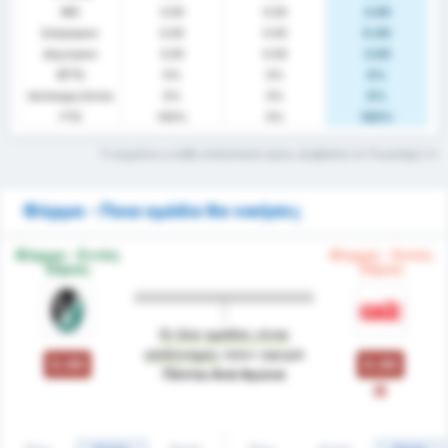
ΜΟ
3.00
0.00
3.00
Σκόραραν
0.00
0.00
0.00
Δέχτηκαν
3.00
0.00
3.00
BTTS
0%
0%
0%
Ανέπαφη Εστία
0%
0%
0%
FTS
100%
0%
100%
Τι σημαίνει ο κάθε στατιστικός όρος; Διαβάστε το Γλωσσάρι
Φόρμα - Ποια ομάδα θα νικήσει;
Φόρμα - Εντός
Φόρμα - Εκτός
Έδρας
Έδρας
Οι δύο ομάδες είναι
ισοδύναμες
όσον αφορά
0.00
0.00
Πόντοι Ανά Αγώνα
L