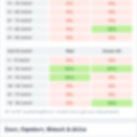
41 - 50 Λεπτά'
0%
0%
51 - 60 Λεπτά'
0%
0%
61 - 70 Λεπτά'
0%
0%
71 - 80 Λεπτά'
0%
33%
81 - 90 Λεπτά'
0%
0%
Ανά 15 Λεπτά'
Ried
Grazer AK
0 - 15 Λεπτά'
0%
0%
16 - 30 Λεπτά'
50%
67%
31 - 45 Λεπτά'
50%
0%
46 - 60 Λεπτά'
0%
0%
61 - 75 Λεπτά'
0%
0%
76 - 90 Λεπτά'
0%
33%
45' και 90' συμπεριλαμβάνουν τα γκολ στους χρόνους τραυματισμού.
Σουτ, Οφσάιντ, Φάουλ & άλλα