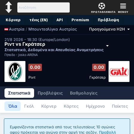
ΠΡΩΤΑΘΛΗΜΑΤΑ
ΜΕΝΟΥ
Κόρνερ
τένις (EN)
API
Premium
Πρόβλεψη
/
Μπουντεσλίγκα Αυστρίας
Προηγούμενα H2H
Αυστρία
21/8 2026 - 18:30 (Europe/London)
Ριντ vs Γκράτσερ
Στατιστικά, Δεδομένα και Απευθείας Αναμετρήσεις
Γήπεδο -
josko ARENA
0.00
0.00
Ριντ
Γκράτσερ
Στατιστικά
Προβλέψεις
Βαθμολογίες
Όλα
Γκόλ
Κόρνερ
Κάρτες
Ημίχρονο
Παίκτες
Εμφανίζονται στατιστικά από τους τελευταίους 10 αγώνες
αφού πρόκειται για αγώνα στην αρχή της σεζόν.
Προβολή