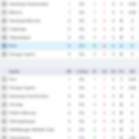
Αούστρια Λουστενάου
6
1
0%
1
1
0
1
2.00
Βάτενς
7
1
0%
1
1
0
1
2.00
Αούστρια Βιέννης
8
0
0%
0
0
0
0
0
Γκράτσερ
9
0
0%
0
0
0
0
0
Χάρτμπεργκ
10
0
0%
0
0
0
0
0
Ριντ
11
0
0%
0
0
0
0
0
Στουρμ Γκρατς
12
0
0%
0
0
0
0
0
Ομάδα
MP
% Νίκης
GF
GA
GD
Pts
ΜΟ
Ριντ
1
1
0%
1
1
0
1
2.00
Στουρμ Γκρατς
2
1
0%
1
1
0
1
2.00
Αούστρια Λουστενάου
3
0
0%
0
0
0
0
0
Λίντσερ
4
0
0%
0
0
0
0
0
Ραπίντ Βιέννης
5
0
0%
0
0
0
0
0
Σάλτσμπουργκ
6
0
0%
0
0
0
0
0
Wolfsberger Athletik Club
7
0
0%
0
0
0
0
0
Χάρτμπεργκ
8
1
0%
0
1
-1
0
1.00