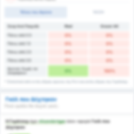
Τέλος του Αγώνα
1H/2H
Σκορ Ανά Παιχνίδι
Ried
Grazer AK
Πάνω από 0.5
0%
0%
Πάνω από 1.5
0%
0%
Πάνω από 2.5
0%
0%
Πάνω από 3.5
0%
0%
Αγώνες Χωρίς να
0%
100%
Σκοράρουν
* Στατιστικά από εντός έδρας αγώνες της Ριντ και εκτός έδρας της Γκράτσερ.
Γκόλ που Δέχτηκαν
Ποιά ομάδα θα δεχτεί γκολ;
Η Γκράτσερ
έχει
πλεονέκτημα
όσον αφορά
Γκόλ που
Δέχτηκαν