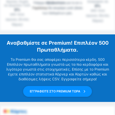
Αγώνες Χωρίς
Σκόραραν σε
Υπάρχει
Αβεβαιότητα
για το αν η
να Δεχτούν Γκόλ
0%
Γκράτσερ
θα σκοράρει γκόλ βάσει
0%
από τους
των δεδομένων μας.
από τους
αγώνες (Εκτός
αγώνες (Εντός
Έδρας)
Έδρας)
Αναβαθμίστε σε Premium! Επιπλέον 500
Πρωταθλήματα.
Το Premium θα σας αποφέρει περισσότερα κέρδη. 500
Επιπλέον πρωταθλήματα γνωστά ως τα πιο κερδοφόρα και
λιγότερο γνωστά στις στοιχηματικές. Επίσης με το Premium
έχετε επιπλέον στατιστικά Κόρνερ και Καρτών καθώς και
διαθέσιμες λήψεις CSV. Εγγραφείτε σήμερα!
ΕΓΓΡΑΦΕΙΤΕ ΣΤΟ PREMIUM ΤΩΡΑ
Κάρτες