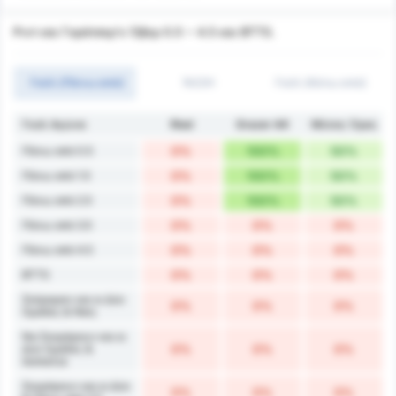
Ριντ και Γκράτσερ's Όβερ 0.5 ~ 4.5 και BTTS.
Γκόλ (Πάνω από)
1H/2H
Γκόλ (Κάτω από)
Γκολ Αγώνα
Ried
Grazer AK
Μέσος Όρος
Πάνω από 0.5
0%
100%
50%
Πάνω από 1.5
0%
100%
50%
Πάνω από 2.5
0%
100%
50%
Πάνω από 3.5
0%
0%
0%
Πάνω από 4.5
0%
0%
0%
BTTS
0%
0%
0%
Σκόραραν και οι Δύο
0%
0%
0%
Ομάδες & Νίκη
Να Σκοράρουν και οι
Δύο Ομάδες &
0%
0%
0%
Ισοπαλία
Σκοράρουν και οι Δύο
0%
0%
0%