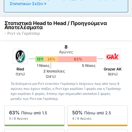
Στατιστικών Σεζόν
Στατιστικά Head to Head / Προηγούμενα
Αποτελέσματα
- Ριντ vs Γκράτσερ
8
Αγώνες
13%
24%
63%
1 Νίκες
5 Νίκες
Ried
Grazer AK
2 Ισοπαλίες
(13%)
(63%)
(24%)
Τα δεδομένα για Ριντ εναντίον Γκράτσερ's δείχνουν πως από τους 8
αγώνες που έχουν παίξει, η Ριντ έχει κερδίσει 1 φορές και η Γκράτσερ
έχει κερδίσει 5 φορές. Επίσης έχει σημειωθεί ισοπαλία 2 φορές
μεταξύ των Ριντ και Γκράτσερ.
63%
50%
Πάνω από 1.5
Πάνω από 2.5
5 / 8 Αγώνες
4 / 8 Αγώνες