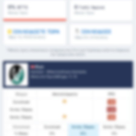
0%
0
BTTS
Γκόλ/ Αγώνα
Μέσος Όρος
Μέσος Όρος
Πρωταθλήματος : 0%
Πρωταθλήματος : 0
ΞΕΚΛΕΙΔΩΣΤΕ ΤΩΡΑ
ΞΕΚΛΕΙΔΩΣΕ
Όβερ 1.5, FH/2H & άλλα
Όβερ 8.5, 9.5 & άλλα
*Μέσος όρος στατιστικών ανάμεσα στις Ριντ και Γκράτσερ κατά τη διάρκεια
της τρέχουσας σεζόν
Ριντ
Αυστρία - Μπουντεσλίγκα Αυστρίας
Θέση στο Πρωτάθλημα.
7
/ 12
Φόρμα
Αποτελέσματα
PPG
Συνολικά
D
1.00
Εντός Έδρας
0.00
Εκτός Έδρας
D
1.00
Στατιστικά
Συνολικά
Εντός Έδρας
Εκτός Έδρας
% Νίκης
0%
0%
0%