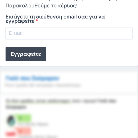
Παρακολουθούμε το κέρδος!
Εισάγετε τη διεύθυνση email σας για να
εγγραφείτε
*
Εγγραφείτε
Γκόλ που Σκόραραν
Ποια ομάδα θα σκοράρει περισσότερο;
Οι δύο ομάδες είναι ισοδύναμες
όσον αφορά
Γκόλ που
Σκόραραν
0
Ριντ (Εντός Έδρας)
0
Γκράτσερ (Εκτός Έδρας)