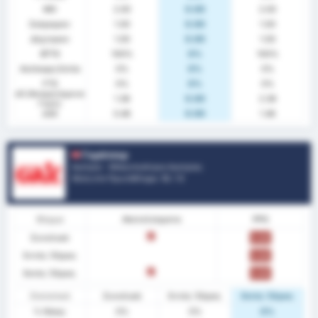
ΜΟ
2.00
0.00
2.00
Σκόραραν
1.00
0.00
1.00
Δέχτηκαν
1.00
0.00
1.00
BTTS
100%
0%
100%
Ανέπαφη Εστία
0%
0%
0%
FTS
0%
0%
0%
xG (Αναμενόμενα
1.38
0.00
2.38
Γκολ)
xGA
0.46
0.00
1.46
Γκράτσερ
Αυστρία - Μπουντεσλίγκα Αυστρίας
Θέση στο Πρωτάθλημα.
12
/ 12
Φόρμα
Αποτελέσματα
PPG
Συνολικά
L
0.00
Εντός Έδρας
0.00
Εκτός Έδρας
L
0.00
Στατιστικά
Συνολικά
Εντός Έδρας
Εκτός Έδρας
% Νίκης
0%
0%
0%