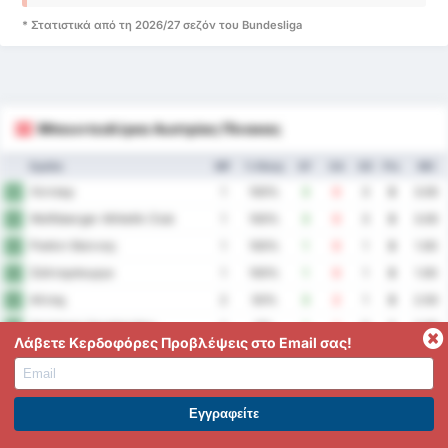
* Στατιστικά από τη 2026/27 σεζόν του Bundesliga
Μπουντεσλίγκα Αυστρίας Πίνακας
Ομάδα
MP
% Νίκης
GF
GA
GD
Pts
ΜΟ
Λίντσερ
1
1
100%
3
0
3
3
3.00
Wolfsberger Athletik Club
2
1
100%
3
0
3
3
3.00
Ραπίντ Βιέννης
3
1
100%
1
0
1
3
1.00
Σάλτσμπουργκ
4
1
100%
1
0
1
3
1.00
Αλταχ
5
2
50%
3
2
1
3
2.50
Αούστρια Λουστενάου
6
1
0%
1
1
0
1
2.00
Λάβετε Κερδοφόρες Προβλέψεις στο Email σας!
Ριντ
7
1
0%
1
1
0
1
2.00
Στουρμ Γκρατς
8
1
0%
1
1
0
1
2.00
Βάτενς
9
2
0%
2
4
-2
1
3.00
ΕΓΓΡΑΦΕΙΤΕ ΣΤΟ PREMIUM. ΕΠΩΦΕΛΗΘΕΙΤΕ ΤΩΡΑ.
Χάρτμπεργκ
10
1
0%
0
1
-1
0
1.00