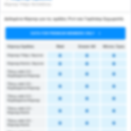
Κόρνερ Υπέρ/ Αντιπάλου
Δεδομένα Κόρνερ για τις ομάδες Ριντ και Γκράτσερ ξεχωριστά.
DATA FOR PREMIUM MEMBERS ONLY
Κόρνερ Ομάδας
Ried
Grazer AK
Μέσος Όρος
Κόρνερ Υπέρ / Αγώνα
Κόρνερ Κατά / Αγώνα
Πάνω από 2.5 -
Κερδισμένα Κόρνερ
Πάνω από 3.5 -
Κερδισμένα Κόρνερ
Πάνω από 4.5 -
Κερδισμένα Κόρνερ
Πάνω από 2.5 -
Κόρνερ Κατά
Πάνω από 3.5 -
Κόρνερ Κατά