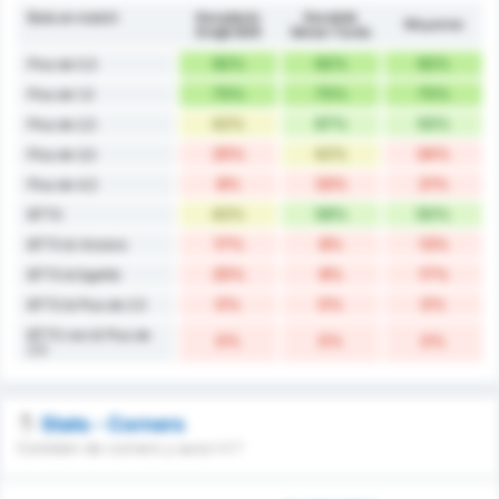
Buts en match
Karadeniz
Karabük
Moyenne
Ereğli BSK
İdman Yurdu
92%
92%
92%
Plus de 0,5
75%
75%
75%
Plus de 1,5
42%
67%
55%
Plus de 2,5
25%
42%
34%
Plus de 3,5
8%
33%
21%
Plus de 4,5
42%
58%
50%
BTTS
17%
8%
13%
BTTS & Victoire
25%
8%
17%
BTTS & Egalité
0%
0%
0%
BTTS & Plus de 2.5
BTTS non & Plus de
0%
0%
0%
2.5
Stats - Corners
Combien de corners y aura t-il ?