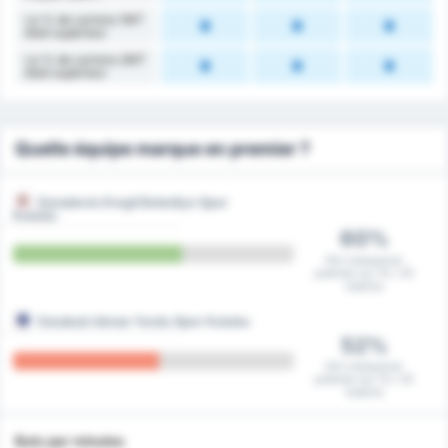
Le % de cartons 1MT
était supérieur
Le % de cartons 2MT
était supérieur
Quelle équipe marque en premier ?
Karadeniz Eregli Belediye Spor
Kulubu
60%
Ont marqué en
premier sur 15 / 25
matchs
Karabuk Idman Yurdu Spor Kulubu
52%
Ont marqué en
premier sur 13 / 25
matchs
Buts par minutes