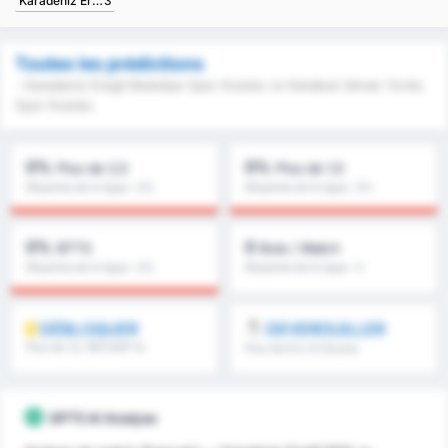
Karadeniz Eregli Belediye Spor Kulubu
3
Toutes les prédictions
- Karadeniz Eregli Belediye Spor Kulubu vs Karabuk Idman Yurdu
Spor Kulubu
0%
0%
Plus de 2,5
Plus de 1,5
Moyenne de la ligue : 0%
Moyenne de la ligue : 0%
0%
0
BTTS
Buts / Match
Moyenne de la ligue : 0%
Moyenne de la ligue : 0
DÉBLOQUER
DEVEROUILLER
Plus de 1.5, 1MT/2MT &
Plus de 8.5, 9.5 & plus
plus
GPT5 AI Analyse