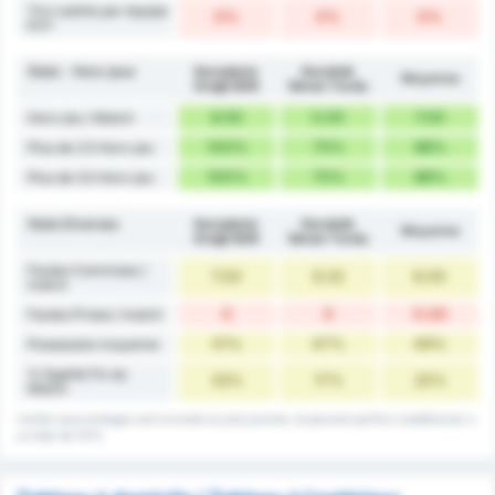
Tirs cadrés par équipe
0%
0%
0%
6.5+
Stats - Hors-jeux
Karadeniz
Karabük
Moyenne
Ereğli BSK
İdman Yurdu
8.50
5.00
7.00
Hors-jeu / Match
100%
75%
88%
Plus de 2.5 Hors-jeu
100%
75%
88%
Plus de 3.5 Hors-jeu
Stats Diverses
Karadeniz
Karabük
Moyenne
Ereğli BSK
İdman Yurdu
Fautes Commises /
7.00
9.33
8.00
match
0
0
0.00
Fautes Prises / match
51%
47%
49%
Possession moyenne
% Egalité Fin du
33%
17%
25%
Match
Certain pourcentages sont arrondis au plus proche, et peuvent parfois s'additionner a
un total de 101%