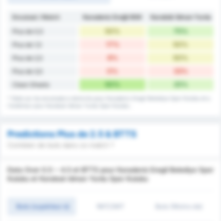
Encaissé / Match
Karadeniz Ereğli BSK
Karabük İdman Yurdu
50%
75%
Plus de 0,5
17%
50%
Plus de 1,5
8%
50%
Plus de 2,5
0%
33%
Plus de 3,5
50%
25%
Clean Sheets
* Stats sur les encaissés à domicile pour Karadeniz Eregli Belediye Spor Kulubu et a
l'extérieur pour Karabuk Idman Yurdu Spor Kulubu .
Predictions Plus de 2.5 & BTTS
Combien de buts dans ce match ?
Data Over 0.5 ~ 4.5 et BTTS pour Karadeniz Eregli Belediye Spor
Kulubu et Karabuk Idman Yurdu Spor Kulubu
Buts (supérieur à)
1MT/2MT
Buts (Moins de)