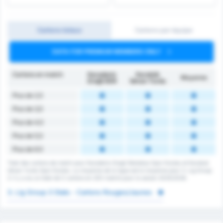
Cartons totaux
Cartons par équipe
DATA FOR PREMIUM MEMBERS ONLY
Cartons en match
Karadeniz
Karabük
Moyenne
Ereğli BSK
İdman Yurdu
Plus de 2,5
Plus de 3,5
Plus de 4,5
Plus de 5,5
Plus de 6.5
Total des cartons de match pour Karadeniz Eregli Belediye Spor Kulubu et Karabuk
Idman Yurdu Spor Kulubu. La moyenne de la ligue est la moyenne pour 3. Lig Group
3. Il y a eu un total de 0 cartons en 200 matchs pour la saison 2025/2026.
3. Lig Group 3 Stats - Cartons Rouges/Jaunes