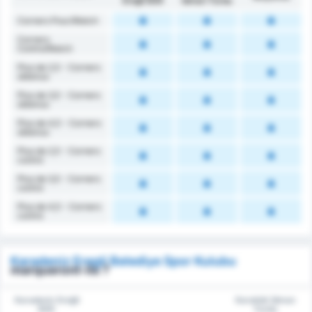
Ereğli BSK
İdman Yurdu
Corners Pour/Match
Corners
Contre/Match
Plus de 2,5 - Corners
obtenus
Plus de 3,5 - Corners
obtenus
Plus de 4,5 - Corners
obtenus
Plus de 2,5 - Corners
contre
Plus de 3,5 - Corners
contre
Plus de 4,5 - Corners
contre
Karadeniz Eregli Belediye Spor Kulubu
marqueront-ils ?
Karadeniz Ereğli
Karabük İdman
BSK
Yurdu