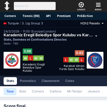
LIGUES
MENU
Corners
Tennis (EN)
API
Premium
Prédiction
/
3. Lig Group 3
H2h2 Passés
Turquie
24/3/2026 - 11:00 (Europe/London)
Karadeniz Eregli Belediye Spor Kulubu vs Karabuk Idman Yurdu Spor Kulubu
Stats, Données et Confrontations Directes
Stade -
TBD
2.08
0.92
W
L
W
W
L
W
W
L
Karadeniz Eregli
Karabuk Idman
Belediye Spor
Yurdu Spor Kulubu
Kulubu
Stats
Pronostics
Classement
Cotes
Tous
Buts
Corners
Cartons
Mi-Temps
Joueurs
Score final