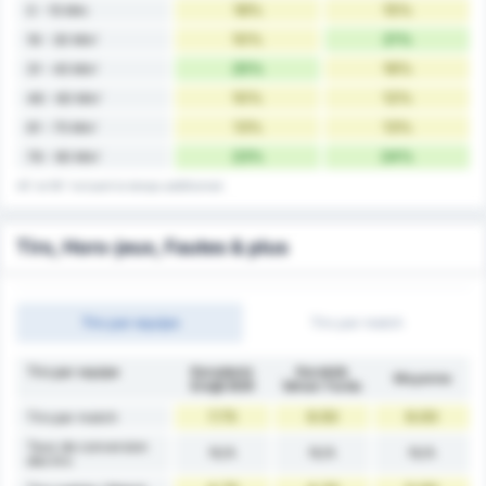
18%
15%
0 - 15 Min
10%
21%
16 - 30 Min'
25%
16%
31 - 45 Min'
10%
12%
46 - 60 Min'
13%
13%
61 - 75 Min'
23%
24%
76 - 90 Min'
45' et 90' incluent le temps additionnel.
Tirs, Hors-jeux, Fautes & plus
Tirs par equipe
Tirs par match
Tirs par equipe
Karadeniz
Karabük
Moyenne
Ereğli BSK
İdman Yurdu
7.75
9.50
9.00
Tirs par match
Taux de conversion
N/A
N/A
N/A
des tirs