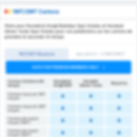
1MT/2MT Cartons
Stats pour Karadeniz Eregli Belediye Spor Kulubu et Karabuk
Idman Yurdu Spor Kulubu pour vos prédictions sur les cartons de
première & seconde mi-temps
1MT/2MT Moyenne
plus de 0.5 ~ 3 (1MT/2MT)
DATA FOR PREMIUM MEMBERS ONLY
Cartons (1e/2eme Mi-
Karadeniz
Karabük
Moyenne
temps)
Ereğli BSK
İdman Yurdu
Cartons reçus en 1MT
moyen
Cartons reçus en 2MT
moyen
Cartons de match
moyen (1MT)
Cartons de match
moyen (2MT)