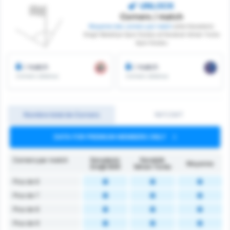
UNLOCK
Corners / match
Moyenne des corners par match
entre Karadeniz
Eregli Belediye Spor Kulubu et Karabuk Idman Yurdu
Spor Kulubu
/ match
/ match
Corners obtenus
Corners obtenus
Nombre total de Corners
1MT/2MT
DATA FOR PREMIUM MEMBERS ONLY
Corners par match
Karadeniz
Karabük
Moyenne
Ereğli BSK
İdman Yurdu
Plus de 6
Plus de 7
Plus de 8
Plus de 9