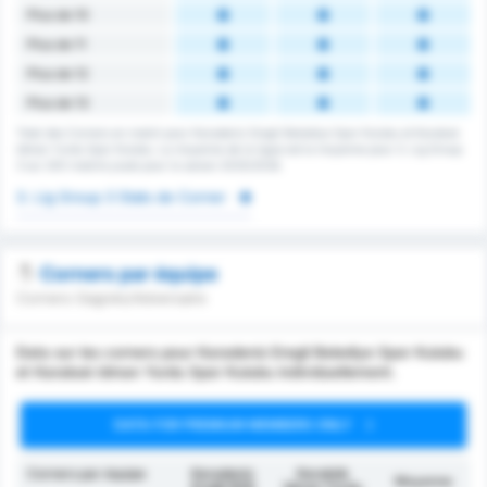
Plus de 10
Plus de 11
Plus de 12
Plus de 13
Total des Corners en match pour Karadeniz Eregli Belediye Spor Kulubu et Karabuk
Idman Yurdu Spor Kulubu. La moyenne de la ligue est la moyenne pour 3. Lig Group
3 sur 200 matchs joués pour la saison 2025/2026.
3. Lig Group 3 Stats de Corner
Corners par équipe
Corners Gagnés/Adversaire
Data sur les corners pour Karadeniz Eregli Belediye Spor Kulubu
et Karabuk Idman Yurdu Spor Kulubu individuellement.
DATA FOR PREMIUM MEMBERS ONLY
Corners par équipe
Karadeniz
Karabük
Moyenne