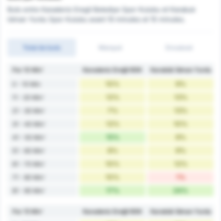
Buts entre Karadeniz Eregli Belediye Spor Kulubu et Karabuk
Idman Yurdu Spor Kulubu avant 10 minutes et 15 minutes.
Total de buts
Marqué
Encaissé
Par 10 Min'
Karadeniz Ereğli BSK
Karabük İdman Yurdu
10%
9%
0 - 10 Min
12%
13%
11 - 20 Min'
7%
13%
21 - 30 Min'
12%
10%
31 - 40 Min'
15%
9%
41 - 50 Min'
8%
9%
51 - 60 Min'
10%
12%
61 - 70 Min'
10%
1%
71 - 80 Min'
17%
24%
81 - 90 Min'
Par 15 Min'
Karadeniz Ereğli BSK
Karabük İdman Yurdu