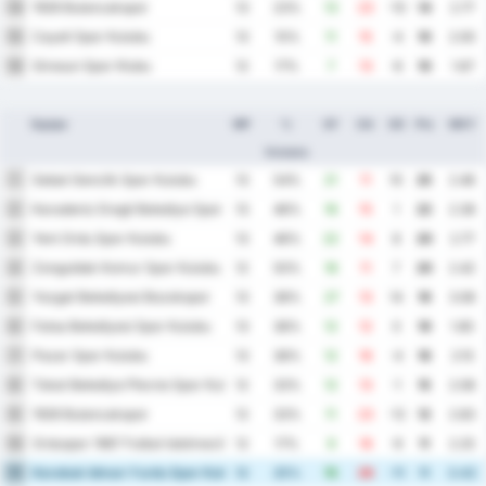
1926 Bulancakspor
14
13
23%
13
23
-10
14
2.77
Cayeli Spor Kulubu
15
13
15%
11
15
-4
10
2.00
Giresun Spor Klubu
16
12
17%
7
13
-6
10
1.67
Equipe
MP
%
GF
GA
GD
Pts
MOY
Victoire
Sebat Genclik Spor Kulubu
1
13
54%
21
11
10
25
2.46
Karadeniz Eregli Belediye Spor Kulubu
2
13
46%
16
15
1
22
2.38
Yeni Ordu Spor Kulubu
3
13
46%
22
14
8
20
2.77
Zonguldak Komur Spor Kulubu
4
12
50%
18
11
7
20
2.42
Yozgat Belediyesi Bozokspor
5
13
38%
27
13
14
19
3.08
Fatsa Belediyesi Spor Kulubu
6
13
38%
12
12
0
19
1.85
Pazar Spor Kulubu
7
13
38%
12
16
-4
16
2.15
Tokat Belediye Plevne Spor Kulubu
8
12
33%
12
13
-1
15
2.08
1926 Bulancakspor
9
12
33%
11
23
-12
12
2.83
Orduspor 1967 Futbol Isletmeciligi Spor Kulubu
10
12
17%
9
18
-9
11
2.25
Karabuk Idman Yurdu Spor Kulubu
11
12
25%
15
26
-11
11
3.42