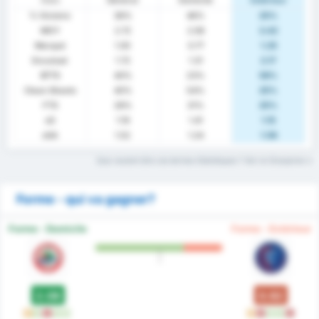
Stats
Général
Domicile
Extérieur
% Victoire
36%
46%
25%
MOY
2.72
2.08
3.42
Marqué
1.00
0.77
1.25
Encaissé
1.72
1.31
2.17
BTTS
40%
23%
58%
Clean Sheets
40%
54%
25%
FTS
28%
31%
25%
xG
1.19
1.41
1.15
xGA
1.52
1.24
1.56
Que veulent dire ces termes Statistiques ? Voir le Glossaire
Forme - qui va gagner?
Forme - Domicile
Forme - Extérieur
2.08
0.92
D
W
L
W
W
D
L
W
W
L