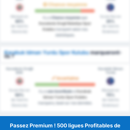
Chance moyenne
Marqué en
Score Nul en
Il y a
Chance moyenne
que
83%
25%
Karadeniz Eregli Belediye Spor
de matchs
de matchs
Kulubu
marquent selon nos
(Domicile)
(Extérieur)
statistiques.
Karabuk Idman Yurdu Spor Kulubu
marqueront-
ils ?
Karadeniz Ereğli
Karabük İdman
BSK
Yurdu
Incertaine
Score Nul en
Marqué en
Il y a
une incertitude
si
Karabuk
50%
75%
Idman Yurdu Spor Kulubu
de matchs
de matchs
marquera, basé sur nos données.
(Domicile)
(Extérieur)
Passez Premium ! 500 ligues Profitables de