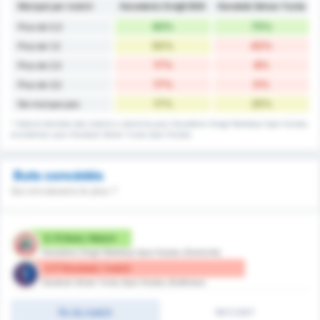
Marqué par match
Karadeniz Ereğli BSK
Karabük İdman Yurdu
83%
75%
Plus de 0,5
50%
42%
Plus de 1,5
17%
8%
Plus de 2,5
17%
0%
Plus de 3,5
17%
25%
Ne marque pas
* Stats & données des matchs a domicile pour Karadeniz Eregli Belediye Spor Kulubu
et extérieur pour Karabuk Idman Yurdu Spor Kulubu
Buts concédés
Qui encaissera le plus ?
0.75 Buts / Match
Karadeniz Eregli Belediye Spor Kulubu (Domicile)
2.17 Encaissé / match
Karabuk Idman Yurdu Spor Kulubu (Extérieur)
fin du match
1MT/2MT