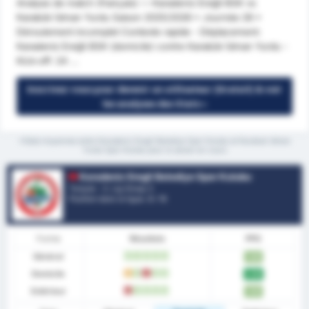
Analyse de match (français) — Karadeniz Ereğli BSK vs
Karabük İdman Yurdu Saison 2025/2026 • Journée 26 •
Déroulement incomplet Contexte rapide - Déplacement:
Karadeniz Ereğli BSK (domicile) contre Karabük İdman Yurdu -
Kick-off: 24 ...
Inscrivez-vous pour devenir un utilisateur (Gratuit) & voir
les analyses des Stats »
*Stats moyennes entre Karadeniz Eregli Belediye Spor Kulubu et Karabuk Idman
Yurdu Spor Kulubu pour la saison en cours
Karadeniz Eregli Belediye Spor Kulubu
Turquie - 3. Lig Group 3
Position dans la ligue.
3
/ 16
Forme
Résultats
PPG
Général
W
W
W
W
W
1.88
Domicile
D
W
L
W
W
2.08
Extérieur
L
W
W
W
W
1.69