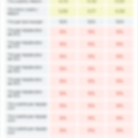
4.75
4.33
5.00
Tirs cadrés / Match
Tirs Hors-cadre /
3.00
5.17
4.00
Match
N/A
N/A
N/A
Tirs par but marqué
Tirs par équipe plus
0%
0%
0%
de 10.5
Tirs par équipe plus
0%
0%
0%
de 11.5
Tirs par équipe plus
0%
0%
0%
de 12.5
Tirs par équipe plus
0%
0%
0%
de 13.5
Tirs par équipe plus
0%
0%
0%
de 14.5
Tirs par équipe plus
0%
0%
0%
de 15.5
Tirs cadrés par équipe
0%
0%
0%
3.5+
Tirs cadrés par équipe
0%
0%
0%
4.5+
Tirs cadrés par équipe
0%
0%
0%
5.5+