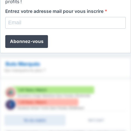
profits !
Entrez votre adresse mail pour vous inscrire
*
Abonnez-vous
Buts Marqués
Qui marquera le plus ?
1.67 Buts / Match
Karadeniz Eregli Belediye Spor Kulubu (Domicile)
1.25 Buts / Match
Karabuk Idman Yurdu Spor Kulubu (Extérieur)
fin du match
1MT/2MT