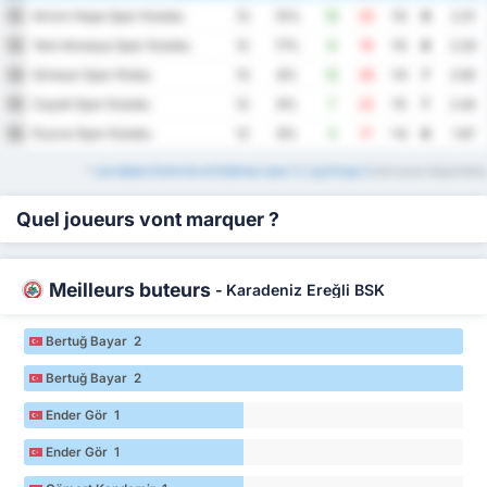
Artvin Hopa Spor Kulubu
12
13
15%
10
20
-10
9
2.31
Yeni Amasya Spor Kulubu
13
12
17%
9
19
-10
8
2.33
Giresun Spor Klubu
14
13
8%
12
26
-14
7
2.92
Cayeli Spor Kulubu
15
12
8%
7
22
-15
7
2.42
Duzce Spor Kulubu
16
12
8%
3
17
-14
6
1.67
*
Les tables Domicile et Extérieur pour 3. Lig Group 3
sont aussi disponibles
Quel joueurs vont marquer ?
Meilleurs buteurs
-
Karadeniz Ereğli BSK
Bertuğ Bayar 2
Bertuğ Bayar 2
Ender Gör 1
Ender Gör 1