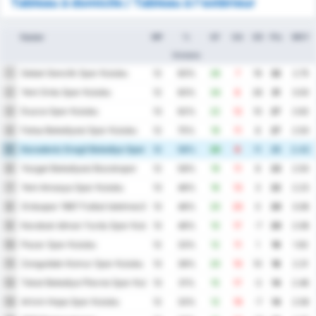
Tableau à domicile / Tableau à l'extérieur
Equipe
MP
%
GF
GA
GD
Pts
MOY
Victoire
Sebat Genclik Spor Kulubu
1
12
83%
26
7
19
32
2.75
Yeni Ordu Spor Kulubu
2
12
83%
34
8
26
31
3.50
Duzce Spor Kulubu
3
13
62%
22
12
10
27
2.62
Fatsa Belediyesi Spor Kulubu
4
12
75%
19
11
8
27
2.50
Karadeniz Eregli Belediye Spor Kulubu
5
12
58%
20
9
11
25
2.42
Yozgat Belediyesi Bozokspor
6
12
58%
19
11
8
23
2.50
Yeni Amasya Spor Kulubu
7
13
46%
16
13
3
22
2.23
Orduspor 1967 Futbol Isletmeciligi Spor Kulubu
8
13
46%
20
20
0
20
3.08
Karabuk Idman Yurdu Spor Kulubu
9
13
46%
10
17
-7
20
2.08
Pazar Spor Kulubu
10
12
33%
12
11
1
19
1.92
Zonguldak Komur Spor Kulubu
11
13
38%
20
10
10
18
2.31
Tokat Belediye Plevne Spor Kulubu
12
13
31%
15
17
-2
14
2.46
Artvin Hopa Spor Kulubu
13
12
33%
12
19
-7
14
2.58