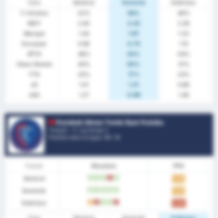
Stats
Général
Domicile
Extérieur
% Victoire
52%
58%
46%
MOY
2.40
2.42
2.38
Marqué
1.44
1.67
1.23
Encaissé
0.96
0.75
1.15
BTTS
48%
42%
54%
Clean Sheets
40%
50%
31%
FTS
20%
17%
23%
xG
1.01
1.21
0.86
xGA
1.27
0.98
1.49
Karabuk Idman Yurdu Spor Kulubu
Turquie - 3. Lig Group 3
Position dans la ligue.
10
/ 16
Forme
Résultats
PPG
Général
W
W
W
L
W
1.24
Domicile
W
W
W
W
W
1.54
Extérieur
D
L
W
W
L
0.92