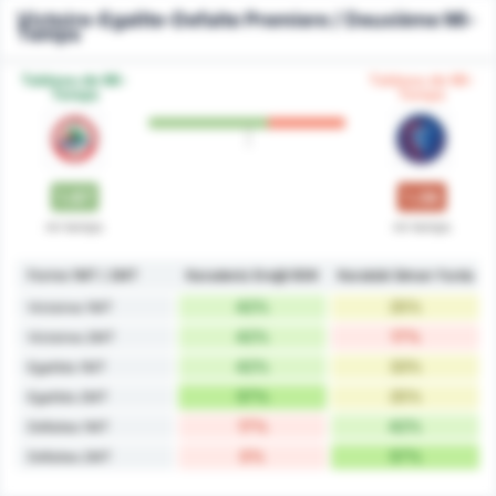
Victoire-Egalite-Defaite Premiere / Deuxième Mi-
Temps
Tableau de Mi-
Tableau de Mi-
Temps
Temps
1.67
1.08
mi-temps
mi-temps
Forme 1MT / 2MT
Karadeniz Ereğli BSK
Karabük İdman Yurdu
42%
25%
Victoires 1MT
42%
17%
Victoires 2MT
42%
33%
Egalités 1MT
57%
25%
Egalités 2MT
17%
42%
Défaites 1MT
0%
57%
Défaites 2MT