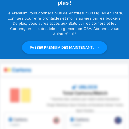
plus !
Le Premium vous donnera plus de victoires. 500 Ligues en Extra,
connues pour être profitables et moins suivies par les bookers.
De plus, vous aurez accès aux Stats sur les corners et les
Cartons, en plus des téléchargement en CSV. Abonnez vous
Aujourd'hui !
PASSER PREMIUM DES MAINTENANT.
Cartons
UNLOCK
Total Cartons/Match
* Somme des cartons par match entre Karadeniz
Eregli Belediye Spor Kulubu et Karabuk Idman Yurdu
Spor Kulubu
Cartons
Cartons
/ match
/ match