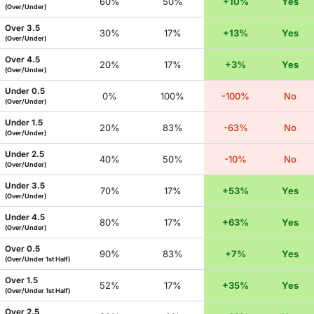
60%
50%
+10%
Yes
(Over/Under)
Over 3.5
30%
17%
+13%
Yes
(Over/Under)
Over 4.5
20%
17%
+3%
Yes
(Over/Under)
Under 0.5
0%
100%
-100%
No
(Over/Under)
Under 1.5
20%
83%
-63%
No
(Over/Under)
Under 2.5
40%
50%
-10%
No
(Over/Under)
Under 3.5
70%
17%
+53%
Yes
(Over/Under)
Under 4.5
80%
17%
+63%
Yes
(Over/Under)
Over 0.5
90%
83%
+7%
Yes
(Over/Under 1st Half)
Over 1.5
52%
17%
+35%
Yes
(Over/Under 1st Half)
Over 2.5