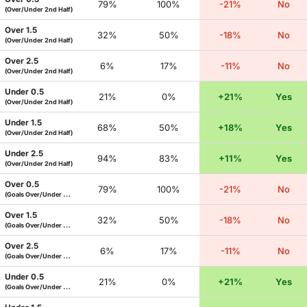
79%
100%
-21%
No
(Over/Under 2nd Half)
Over 1.5
32%
50%
-18%
No
(Over/Under 2nd Half)
Over 2.5
6%
17%
-11%
No
(Over/Under 2nd Half)
Under 0.5
21%
0%
+21%
Yes
(Over/Under 2nd Half)
Under 1.5
68%
50%
+18%
Yes
(Over/Under 2nd Half)
Under 2.5
94%
83%
+11%
Yes
(Over/Under 2nd Half)
Over 0.5
79%
100%
-21%
No
(Goals Over/Under 2nd Half)
Over 1.5
32%
50%
-18%
No
(Goals Over/Under 2nd Half)
Over 2.5
6%
17%
-11%
No
(Goals Over/Under 2nd Half)
Under 0.5
21%
0%
+21%
Yes
(Goals Over/Under 2nd Half)