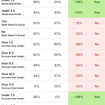
Under 1.5
68%
50%
+18%
Yes
(Goals Over/Under 2nd Half)
Under 2.5
94%
83%
+11%
Yes
(Goals Over/Under 2nd Half)
Yes
55%
67%
-12%
No
(Both Teams To Score)
No
45%
67%
-22%
No
(Both Teams To Score)
Over 7.5
62%
100%
-38%
No
(Corners Over Under)
Over 8.5
62%
100%
-38%
No
(Corners Over Under)
Over 9.5
49%
83%
-34%
No
(Corners Over Under)
Over 10.5
44%
67%
-23%
No
(Corners Over Under)
Over 11.5
17%
50%
-33%
No
(Corners Over Under)
Under 7.5
38%
0%
+38%
Yes
(Corners Over Under)