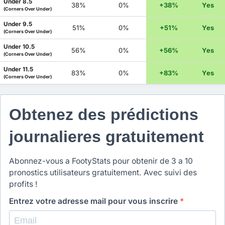
Under 8.5
38%
0%
+38%
Yes
(Corners Over Under)
Under 9.5
51%
0%
+51%
Yes
(Corners Over Under)
Under 10.5
56%
0%
+56%
Yes
(Corners Over Under)
Under 11.5
83%
0%
+83%
Yes
(Corners Over Under)
Obtenez des prédictions
journalieres gratuitement
Abonnez-vous a FootyStats pour obtenir de 3 a 10
pronostics utilisateurs gratuitement. Avec suivi des
profits !
Entrez votre adresse mail pour vous inscrire
*