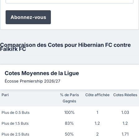
Abonnez-vous
Comparaison des Cotes pour Hibernian FC contre
Falkirk FC
Cotes Moyennes de la Ligue
Écosse Premiership 2026/27
Pari
% de Paris
Côte affichée
Cotes Réelles
Gagnés
100%
1
1.03
Plus de 0.5 Buts
83%
1.2
1.2
Plus de 1.5 Buts
50%
2
1.71
Plus de 2.5 Buts