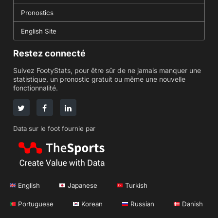
Pronostics
English Site
Restez connecté
Suivez FootyStats, pour être sûr de ne jamais manquer une
statistique, un pronostic gratuit ou même une nouvelle
fonctionnalité.
Data sur le foot fournie par
English
Japanese
Turkish
Portuguese
Korean
Russian
Danish