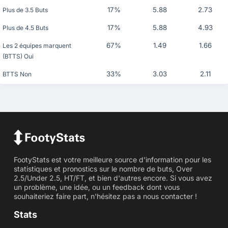
17%
5.88
2.73
Plus de 3.5 Buts
17%
5.88
4.93
Plus de 4.5 Buts
67%
1.49
1.66
Les 2 équipes marquent
(BTTS) Oui
33%
3.03
2.11
BTTS Non
FootyStats est votre meilleure source d'information pour les
statistiques et pronostics sur le nombre de buts, Over
2.5/Under 2.5, HT/FT, et bien d'autres encore. Si vous avez
un problème, une idée, ou un feedback dont vous
souhaiteriez faire part, n'hésitez pas a nous contacter !
Stats