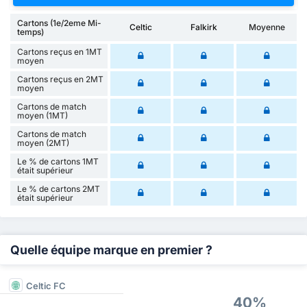
Cartons (1e/2eme Mi-
Celtic
Falkirk
Moyenne
temps)
Cartons reçus en 1MT
moyen
Cartons reçus en 2MT
moyen
Cartons de match
moyen (1MT)
Cartons de match
moyen (2MT)
Le % de cartons 1MT
était supérieur
Le % de cartons 2MT
était supérieur
Quelle équipe marque en premier ?
Celtic FC
40%