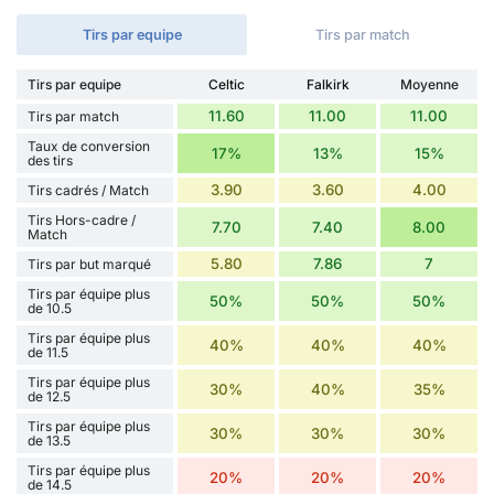
Tirs par equipe
Tirs par match
Tirs par equipe
Celtic
Falkirk
Moyenne
11.60
11.00
11.00
Tirs par match
Taux de conversion
17%
13%
15%
des tirs
3.90
3.60
4.00
Tirs cadrés / Match
Tirs Hors-cadre /
7.70
7.40
8.00
Match
5.80
7.86
7
Tirs par but marqué
Tirs par équipe plus
50%
50%
50%
de 10.5
Tirs par équipe plus
40%
40%
40%
de 11.5
Tirs par équipe plus
30%
40%
35%
de 12.5
Tirs par équipe plus
30%
30%
30%
de 13.5
Tirs par équipe plus
20%
20%
20%
de 14.5