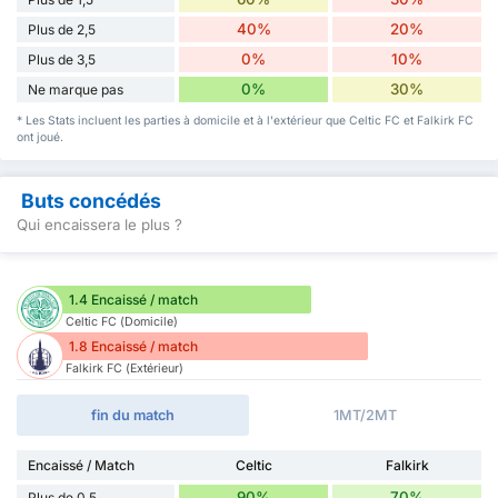
40%
20%
Plus de 2,5
0%
10%
Plus de 3,5
0%
30%
Ne marque pas
* Les Stats incluent les parties à domicile et à l'extérieur que Celtic FC et Falkirk FC
ont joué.
Buts concédés
Qui encaissera le plus ?
1.4 Encaissé / match
Celtic FC (Domicile)
1.8 Encaissé / match
Falkirk FC (Extérieur)
fin du match
1MT/2MT
Encaissé / Match
Celtic
Falkirk
90%
70%
Plus de 0,5