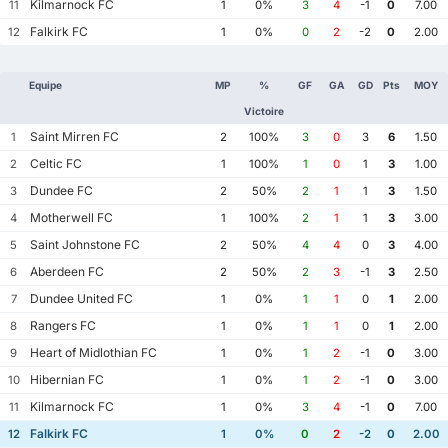
Kilmarnock FC
11
1
0%
3
4
-1
0
7.00
Falkirk FC
12
1
0%
0
2
-2
0
2.00
Equipe
MP
%
GF
GA
GD
Pts
MOY
Victoire
Saint Mirren FC
1
2
100%
3
0
3
6
1.50
Celtic FC
2
1
100%
1
0
1
3
1.00
Dundee FC
3
2
50%
2
1
1
3
1.50
Motherwell FC
4
1
100%
2
1
1
3
3.00
Saint Johnstone FC
5
2
50%
4
4
0
3
4.00
Aberdeen FC
6
2
50%
2
3
-1
3
2.50
Dundee United FC
7
1
0%
1
1
0
1
2.00
Rangers FC
8
1
0%
1
1
0
1
2.00
Heart of Midlothian FC
9
1
0%
1
2
-1
0
3.00
Hibernian FC
10
1
0%
1
2
-1
0
3.00
Kilmarnock FC
11
1
0%
3
4
-1
0
7.00
Falkirk FC
12
1
0%
0
2
-2
0
2.00