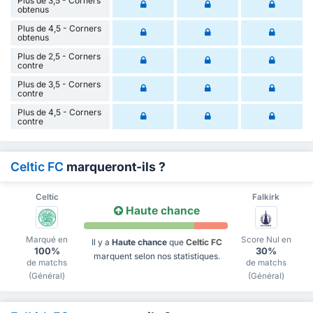
Plus de 3,5 - Corners
obtenus
Plus de 4,5 - Corners
obtenus
Plus de 2,5 - Corners
contre
Plus de 3,5 - Corners
contre
Plus de 4,5 - Corners
contre
Celtic FC
marqueront-ils ?
Celtic
Falkirk
Haute chance
Marqué en
Score Nul en
Il y a
Haute chance
que
Celtic FC
100%
30%
marquent selon nos statistiques.
de matchs
de matchs
(Général)
(Général)