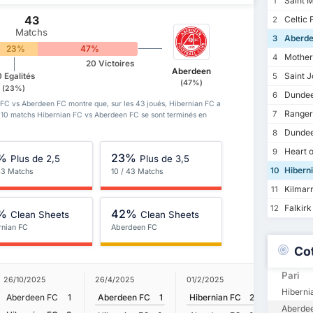
Saint M
1
43
Celtic 
2
Matchs
Aberde
3
23%
47%
Mother
4
20 Victoires
Aberdeen
Saint J
0 Egalités
5
(47%)
(23%)
Dundee
6
 FC vs Aberdeen FC montre que, sur les 43 joués, Hibernian FC a
Ranger
7
. 10 matchs Hibernian FC vs Aberdeen FC se sont terminés en
Dundee
8
Heart o
9
%
23%
Plus de 2,5
Plus de 3,5
Hibern
10
 43 Matchs
10 / 43 Matchs
Kilmar
11
Falkirk
12
%
42%
Clean Sheets
Clean Sheets
rnian FC
Aberdeen FC
Co
Pari
26/10/2025
26/4/2025
01/2/2025
21/12/20
Hiberni
Aberdeen FC
1
Aberdeen FC
1
Hibernian FC
2
Aberde
Aberdee