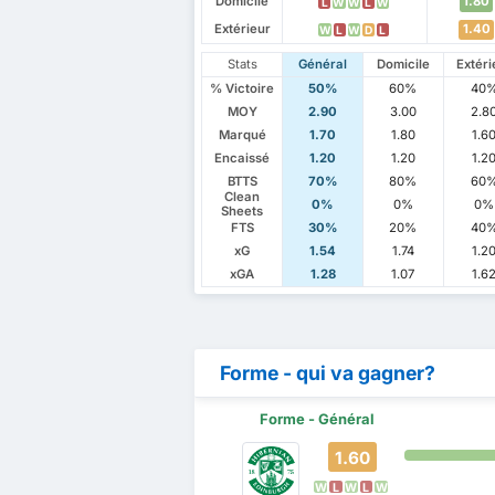
Domicile
1.80
L
W
W
L
W
Extérieur
1.40
W
L
W
D
L
Stats
Général
Domicile
Extéri
% Victoire
50%
60%
40
MOY
2.90
3.00
2.8
Marqué
1.70
1.80
1.6
Encaissé
1.20
1.20
1.2
BTTS
70%
80%
60
Clean
0%
0%
0%
Sheets
FTS
30%
20%
40
xG
1.54
1.74
1.2
xGA
1.28
1.07
1.6
Forme - qui va gagner?
Forme - Général
1.60
W
L
W
L
W