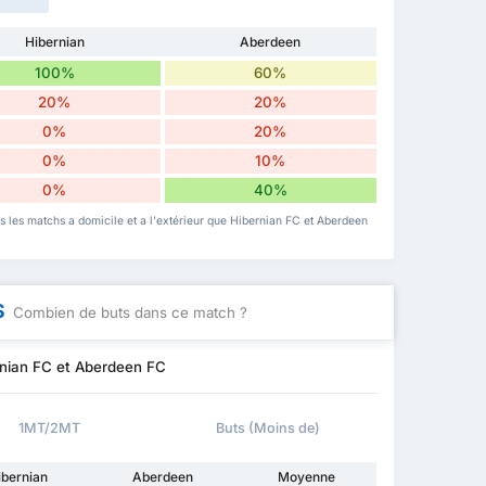
Hibernian
Aberdeen
100%
60%
20%
20%
0%
20%
0%
10%
0%
40%
is les matchs a domicile et a l'extérieur que Hibernian FC et Aberdeen
S
Combien de buts dans ce match ?
rnian FC et Aberdeen FC
1MT/2MT
Buts (Moins de)
ibernian
Aberdeen
Moyenne