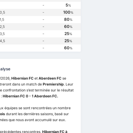
an FC
3
Aberdeen FC
4
Aberdeen FC
3
Hibernian FC
2
-
5
%
-
100
0,5
%
-
80
1,5
%
-
60
2,5
%
-
25
3,5
%
-
25
4,5
%
-
60
%
alyse
9/2026,
Hibernian FC
et
Aberdeen FC
se
treront dans un match de
Premiership
. Leur
e confrontation s’est terminée sur le résultat
 :
Hibernian FC 0 - 1 Aberdeen FC.
ux équipes se sont rencontrées un nombre
ois
durant les dernières saisons, basé sur
nnées que nous avont accumulé sur eux.
 précédentes rencontres,
Hibernian FC à