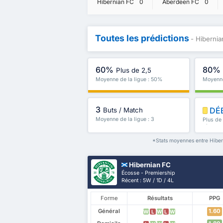
Hibernian FC
0
Aberdeen FC
0
Toutes les prédictions
- Hiberni
60%
80%
Plus de 2,5
Moyenne de la ligue : 50%
Moyenne
3
DÉ
Buts / Match
Moyenne de la ligue : 3
Plus de
plus
*Stats moyennes entre Hiber
Hibernian FC
Écosse - Premiership
Récent : 5W / 1D / 4L
Forme
Résultats
PPG
Général
1.60
W
L
W
L
W