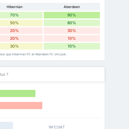
Hibernian
Aberdeen
70%
90%
50%
80%
20%
30%
20%
10%
30%
10%
térieur que Hibernian FC et Aberdeen FC ont joué.
lus ?
1MT/2MT