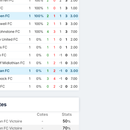
irren FC
1
100%
2
0
2
3
2.00
FC
1
100%
1
0
1
3
1.00
en FC
1
100%
2
1
1
3
3.00
well FC
1
100%
2
1
1
3
3.00
ohnstone FC
1
100%
4
3
1
3
7.00
 United FC
1
0%
1
1
0
1
2.00
s FC
1
0%
1
1
0
1
2.00
 FC
1
0%
0
1
-1
0
1.00
f Midlothian FC
1
0%
1
2
-1
0
3.00
ian FC
1
0%
1
2
-1
0
3.00
nock FC
1
0%
3
4
-1
0
7.00
 FC
1
0%
0
2
-2
0
2.00
tes
Cotes
Stats
26/11/2024
17/2/2024
24
12/5/2024
-
50
an FC Victoire
%
Hibernian FC
3
Aberdeen FC
2
en FC
1
Hibernian FC
0
-
70
n FC Victoire
%