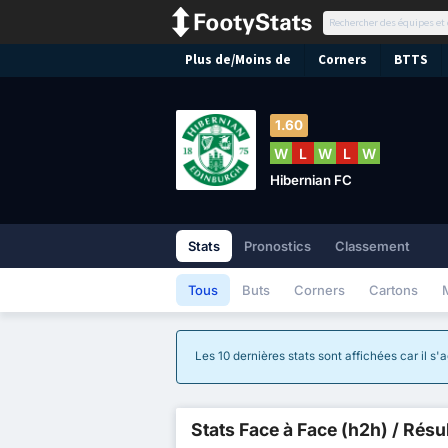
Plus de/Moins de
Corners
BTTS
1.60
W
L
W
L
W
Hibernian FC
Stats
Pronostics
Classement
Tous
Buts
Corners
Cartons
Les 10 dernières stats sont affichées car il s
Stats Face à Face (h2h) / Résu