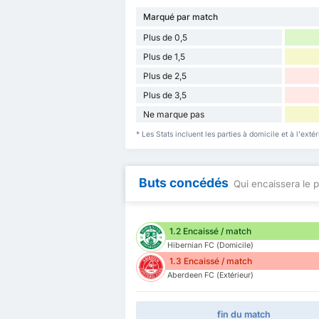
Marqué par match
Plus de 0,5
Plus de 1,5
Plus de 2,5
Plus de 3,5
Ne marque pas
* Les Stats incluent les parties à domicile et à l'ex
Buts concédés
Qui encaissera le p
1.2 Encaissé / match
Hibernian FC (Domicile)
1.3 Encaissé / match
Aberdeen FC (Extérieur)
fin du match