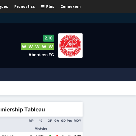
gues
Pronostics
Plus
Connexion
2.10
W
W
W
W
W
Aberdeen FC
emiership Tableau
MP
%
GF
GA
GD
Pts
MOY
Victoire