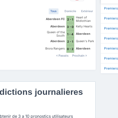
Premiers
Tous
Domicile
Extérieur
Heart of
Premiers
Aberdeen FC
2 - 1
Midlothian
FC
Aberdeen
Kelty Hearts
3 - 0
Premiers
Queen of the
Aberdeen
1 - 4
South
Premiers
Aberdeen
Queen's Park
2 - 1
Premiersh
Brora Rangers
Aberdeen
0 - 2
Passés
Prochain
Premiers
Premiers
ictions journalieres
enir de 3 a 10 pronostics utilisateurs