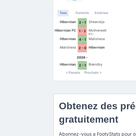
Tous
Domicile
Extérieur
Hibernian
Shkendija
2 - 1
Hibernian FC
Motherwell
1 - 2
FC
Hibernian
Malisheva
4 - 1
Malisheva
Hibernian
2 - 0
2026
Hibernian
Brøndby
2 - 1
Passés
Prochain
Obtenez des préd
gratuitement
Abonnez-vous a FootyStats pour obt