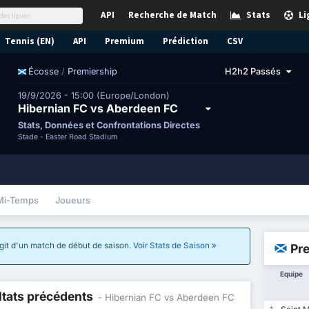
API
Recherche de Match
Stats
Li
Tennis (EN)
API
Premium
Prédiction
CSV
/
Premiership
H2h2 Passés
Écosse
19/9/2026 - 15:00 (Europe/London)
Hibernian FC vs Aberdeen FC
Stats, Données et Confrontations Directes
Stade -
Easter Road Stadium
Mi-Temps
Joueurs
'agit d'un match de début de saison.
Voir Stats de Saison
Pr
Equipe
ltats précédents
- Hibernian FC vs Aberdeen FC