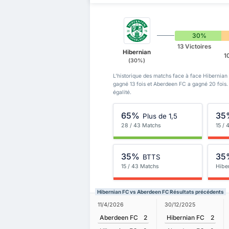
30%
13 Victoires
Hibernian
1
(30%)
L'historique des matchs face à face Hibernian
gagné 13 fois et Aberdeen FC a gagné 20 fois
égalité.
65%
35
Plus de 1,5
28 / 43 Matchs
15 /
35%
35
BTTS
15 / 43 Matchs
Hibe
Hibernian FC vs Aberdeen FC Résultats précédents
11/4/2026
30/12/2025
Aberdeen FC
2
Hibernian FC
2