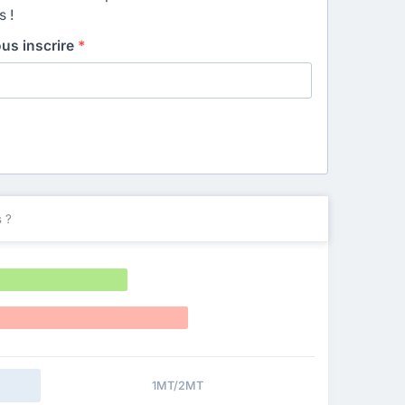
s !
ous inscrire
*
 ?
1MT/2MT