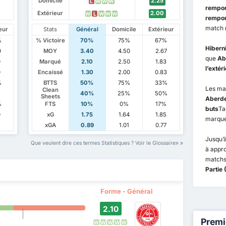
Domicile
2.25
L
W
W
W
rempor
Extérieur
2.00
W
L
W
W
W
rempor
match 
eur
Stats
Général
Domicile
Extérieur
%
% Victoire
70%
75%
67%
Hibern
0
MOY
3.40
4.50
2.67
que
Ab
0
Marqué
2.10
2.50
1.83
l’extér
0
Encaissé
1.30
2.00
0.83
%
BTTS
50%
75%
33%
Les ma
Clean
40%
25%
50%
Sheets
Aberd
%
FTS
10%
0%
17%
buts
Ta
0
xG
1.75
1.64
1.85
marquen
2
xGA
0.89
1.01
0.77
Jusqu’à
Que veulent dire ces termes Statistiques ? Voir le Glossaire
à appr
matchs
Partie
Forme - Général
2.10
Premi
W
W
W
W
W