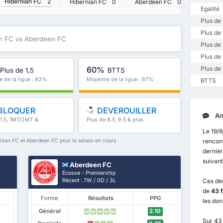
Hibernian FC
2
Hiberni
Hibernian FC
0
Aberdeen FC
0
Egalité
Plus de 
Plus de 
an FC vs Aberdeen FC
Plus de 
Plus de 
60%
Plus de 
Plus de 1,5
BTTS
 de la ligue : 83%
Moyenne de la ligue : 67%
BTTS
BLOQUER
DEVEROUILLER
An
 1.5, 1MT/2MT &
Plus de 8.5, 9.5 & plus
Le 19/
nian FC et Aberdeen FC pour la saison en cours
rencon
dernièr
suivant
Aberdeen FC
Écosse - Premiership
Récent : 7W / 0D / 3L
Ces de
de
43 f
Forme
Résultats
PPG
les do
Général
2.10
W
W
W
W
W
Sur 43