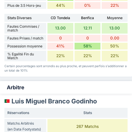
44%
0%
22%
Plus de 3.5 Hors-jeu
Stats Diverses
CD Tondela
Benfica
Moyenne
Fautes Commises /
13.00
12.11
13.00
match
0
0
0.00
Fautes Prises / match
41%
58%
50%
Possession moyenne
% Egalité Fin du
22%
22%
22%
Match
Certain pourcentages sont arrondis au plus proche, et peuvent parfois s'additionner a
un total de 101%
Arbitre
Luis Miguel Branco Godinho
Réservations
Stats
Matchs Arbitrés
267 Matchs
(en Data Footystats)