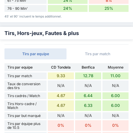
24%
8%
61 - 75 Min'
24%
25%
76 - 90 Min'
45' et 90' incluent le temps additionnel.
Tirs, Hors-jeux, Fautes & plus
Tirs par equipe
Tirs par match
Tirs par equipe
CD Tondela
Benfica
Moyenne
9.33
12.78
11.00
Tirs par match
Taux de conversion
N/A
N/A
N/A
des tirs
4.67
6.44
6.00
Tirs cadrés / Match
Tirs Hors-cadre /
4.67
6.33
6.00
Match
N/A
N/A
N/A
Tirs par but marqué
Tirs par équipe plus
0%
0%
0%
de 10.5