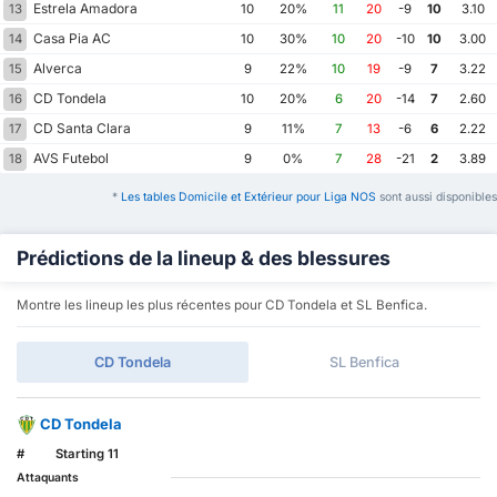
Estrela Amadora
13
10
20%
11
20
-9
10
3.10
Casa Pia AC
14
10
30%
10
20
-10
10
3.00
Alverca
15
9
22%
10
19
-9
7
3.22
CD Tondela
16
10
20%
6
20
-14
7
2.60
CD Santa Clara
17
9
11%
7
13
-6
6
2.22
AVS Futebol
18
9
0%
7
28
-21
2
3.89
*
Les tables Domicile et Extérieur pour Liga NOS
sont aussi disponibles
Prédictions de la lineup & des blessures
Montre les lineup les plus récentes pour CD Tondela et SL Benfica.
CD Tondela
SL Benfica
CD Tondela
#
Starting 11
Attaquants