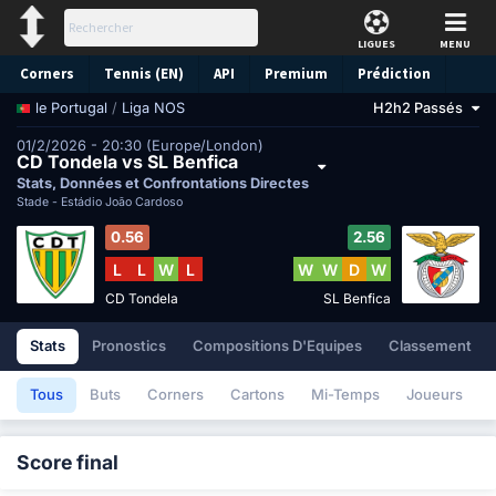
LIGUES
MENU
Corners
Tennis (EN)
API
Premium
Prédiction
/
Liga NOS
H2h2 Passés
le Portugal
01/2/2026 - 20:30 (Europe/London)
CD Tondela vs SL Benfica
Stats, Données et Confrontations Directes
Stade -
Estádio João Cardoso
0.56
2.56
L
L
W
L
W
W
D
W
CD Tondela
SL Benfica
Stats
Pronostics
Compositions D'Equipes
Classement
Tous
Buts
Corners
Cartons
Mi-Temps
Joueurs
Score final