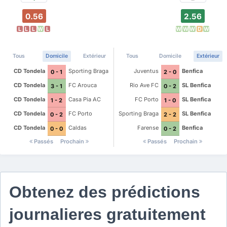
0.56
2.56
L
L
L
W
L
W
W
W
D
W
Tous
Domicile
Extérieur
Tous
Domicile
Extérieur
CD Tondela
Sporting Braga
Juventus
Benfica
0 - 1
2 - 0
CD Tondela
FC Arouca
Rio Ave FC
SL Benfica
3 - 1
0 - 2
CD Tondela
Casa Pia AC
FC Porto
SL Benfica
1 - 2
1 - 0
CD Tondela
FC Porto
Sporting Braga
SL Benfica
0 - 2
2 - 2
CD Tondela
Caldas
Farense
Benfica
0 - 0
0 - 2
Passés
Prochain
Passés
Prochain
Obtenez des prédictions
journalieres gratuitement