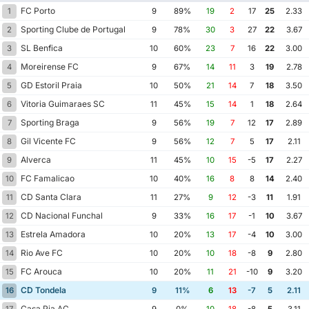
FC Porto
1
9
89%
19
2
17
25
2.33
Sporting Clube de Portugal
2
9
78%
30
3
27
22
3.67
SL Benfica
3
10
60%
23
7
16
22
3.00
Moreirense FC
4
9
67%
14
11
3
19
2.78
GD Estoril Praia
5
10
50%
21
14
7
18
3.50
Vitoria Guimaraes SC
6
11
45%
15
14
1
18
2.64
Sporting Braga
7
9
56%
19
7
12
17
2.89
Gil Vicente FC
8
9
56%
12
7
5
17
2.11
Alverca
9
11
45%
10
15
-5
17
2.27
FC Famalicao
10
10
40%
16
8
8
14
2.40
CD Santa Clara
11
11
27%
9
12
-3
11
1.91
CD Nacional Funchal
12
9
33%
16
17
-1
10
3.67
Estrela Amadora
13
10
20%
13
17
-4
10
3.00
Rio Ave FC
14
10
20%
10
18
-8
9
2.80
FC Arouca
15
10
20%
11
21
-10
9
3.20
CD Tondela
16
9
11%
6
13
-7
5
2.11
Casa Pia AC