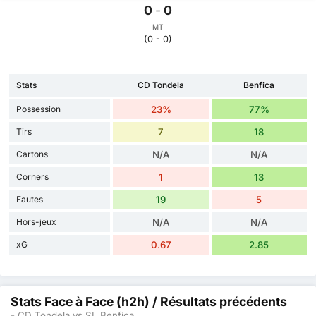
0
-
0
MT
(0 - 0)
Stats
CD Tondela
Benfica
Possession
23%
77%
Tirs
7
18
Cartons
N/A
N/A
Corners
1
13
Fautes
19
5
Hors-jeux
N/A
N/A
xG
0.67
2.85
Stats Face à Face (h2h) / Résultats précédents
- CD Tondela vs SL Benfica