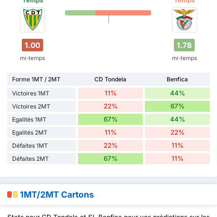
1.00
1.78
mi-temps
mi-temps
Forme 1MT / 2MT
CD Tondela
Benfica
11%
44%
Victoires 1MT
22%
67%
Victoires 2MT
67%
44%
Egalités 1MT
11%
22%
Egalités 2MT
22%
11%
Défaites 1MT
67%
11%
Défaites 2MT
1MT/2MT Cartons
Stats pour CD Tondela et SL Benfica pour vos prédictions sur les