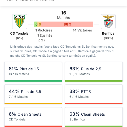
16
Matchs
6%
6%
88%
1 Victoires
14 Victoires
CD Tondela
Benfica
1 Egalités
(6%)
(88%)
(6%)
L'historique des matchs face à face CD Tondela vs SL Benfica montre que,
sur les 16 joués, CD Tondela a gagné 1 fois et SL Benfica a gagné 14 fois. 1
matchs CD Tondela vs SL Benfica se sont terminés en égalité.
81%
63%
Plus de 1,5
Plus de 2,5
13 / 16 Matchs
10 / 16 Matchs
44%
38%
Plus de 3,5
BTTS
7 / 16 Matchs
6 / 16 Matchs
6%
63%
Clean Sheets
Clean Sheets
CD Tondela
SL Benfica