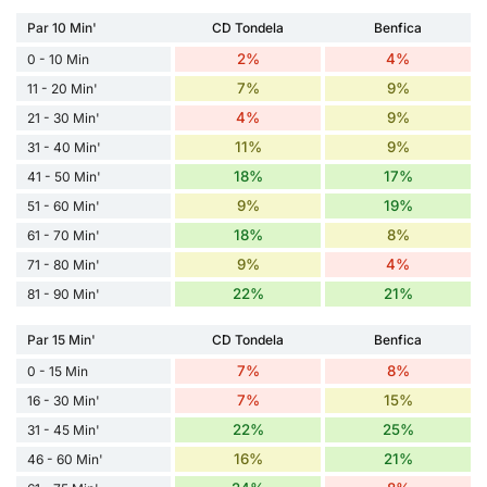
Par 10 Min'
CD Tondela
Benfica
2%
4%
0 - 10 Min
7%
9%
11 - 20 Min'
4%
9%
21 - 30 Min'
11%
9%
31 - 40 Min'
18%
17%
41 - 50 Min'
9%
19%
51 - 60 Min'
18%
8%
61 - 70 Min'
9%
4%
71 - 80 Min'
22%
21%
81 - 90 Min'
Par 15 Min'
CD Tondela
Benfica
7%
8%
0 - 15 Min
7%
15%
16 - 30 Min'
22%
25%
31 - 45 Min'
16%
21%
46 - 60 Min'