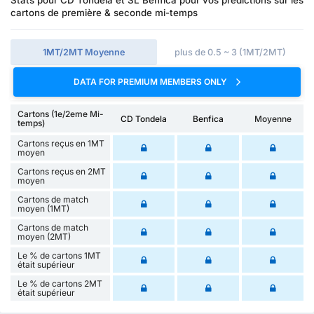
cartons de première & seconde mi-temps
1MT/2MT Moyenne
plus de 0.5 ~ 3 (1MT/2MT)
DATA FOR PREMIUM MEMBERS ONLY
Cartons (1e/2eme Mi-
CD Tondela
Benfica
Moyenne
temps)
Cartons reçus en 1MT
moyen
Cartons reçus en 2MT
moyen
Cartons de match
moyen (1MT)
Cartons de match
moyen (2MT)
Le % de cartons 1MT
était supérieur
Le % de cartons 2MT
était supérieur