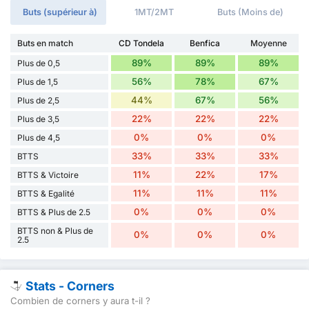
Buts (supérieur à)
1MT/2MT
Buts (Moins de)
Buts en match
CD Tondela
Benfica
Moyenne
89%
89%
89%
Plus de 0,5
56%
78%
67%
Plus de 1,5
44%
67%
56%
Plus de 2,5
22%
22%
22%
Plus de 3,5
0%
0%
0%
Plus de 4,5
33%
33%
33%
BTTS
11%
22%
17%
BTTS & Victoire
11%
11%
11%
BTTS & Egalité
0%
0%
0%
BTTS & Plus de 2.5
BTTS non & Plus de
0%
0%
0%
2.5
Stats - Corners
Combien de corners y aura t-il ?