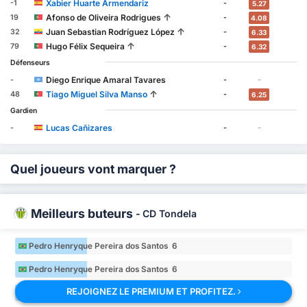
Xabier Huarte Armendariz
-1
-
5.27
↑
Afonso de Oliveira Rodrigues
19
-
4.08
↑
Juan Sebastian Rodríguez López
32
-
6.33
↑
Hugo Félix Sequeira
79
-
6.32
Défenseurs
Diego Enrique Amaral Tavares
-
-
-
↑
Tiago Miguel Silva Manso
48
-
6.25
Gardien
Lucas Cañizares
-
-
-
Quel joueurs vont marquer ?
Meilleurs buteurs
-
CD Tondela
Pedro Henryque Pereira dos Santos 6
Pedro Henryque Pereira dos Santos 6
REJOIGNEZ LE PREMIUM ET PROFITEZ.
Rony Lopes 4