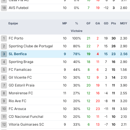
17
9
0%
10
18
-8
5
3.11
AVS Futebol
18
10
0%
7
19
-12
3
2.60
Equipe
MP
%
GF
GA
GD
Pts
MOY
Victoire
FC Porto
1
10
100%
21
2
19
30
2.30
Sporting Clube de Portugal
2
10
80%
22
7
15
26
2.90
SL Benfica
3
9
78%
19
4
15
23
2.56
Sporting Braga
4
10
40%
18
11
7
16
2.90
FC Famalicao
5
9
44%
8
6
2
15
1.56
Gil Vicente FC
6
10
30%
12
9
3
14
2.10
GD Estoril Praia
7
10
30%
20
19
1
11
3.90
Moreirense FC
8
11
27%
12
16
-4
11
2.55
Rio Ave FC
9
10
20%
12
20
-8
11
3.20
FC Arouca
10
10
30%
12
23
-11
11
3.50
CD Nacional Funchal
11
10
20%
10
11
-1
10
2.10
Vitoria Guimaraes SC
12
9
33%
6
13
-7
10
2.11