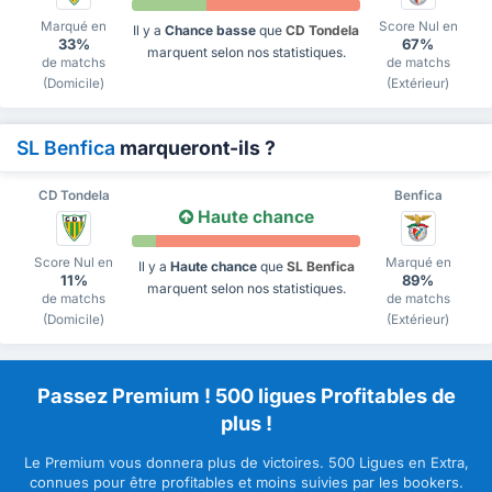
Marqué en
Score Nul en
Il y a
Chance basse
que
CD Tondela
33%
67%
marquent selon nos statistiques.
de matchs
de matchs
(Domicile)
(Extérieur)
SL Benfica
marqueront-ils ?
CD Tondela
Benfica
Haute chance
Score Nul en
Marqué en
Il y a
Haute chance
que
SL Benfica
11%
89%
marquent selon nos statistiques.
de matchs
de matchs
(Domicile)
(Extérieur)
Passez Premium ! 500 ligues Profitables de
plus !
Le Premium vous donnera plus de victoires. 500 Ligues en Extra,
connues pour être profitables et moins suivies par les bookers.