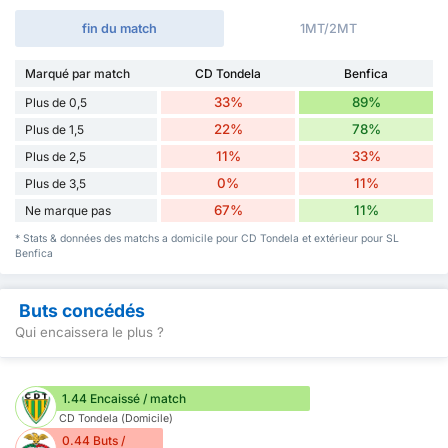
fin du match
1MT/2MT
Marqué par match
CD Tondela
Benfica
33%
89%
Plus de 0,5
22%
78%
Plus de 1,5
11%
33%
Plus de 2,5
0%
11%
Plus de 3,5
67%
11%
Ne marque pas
* Stats & données des matchs a domicile pour CD Tondela et extérieur pour SL
Benfica
Buts concédés
Qui encaissera le plus ?
1.44 Encaissé / match
CD Tondela (Domicile)
0.44 Buts /