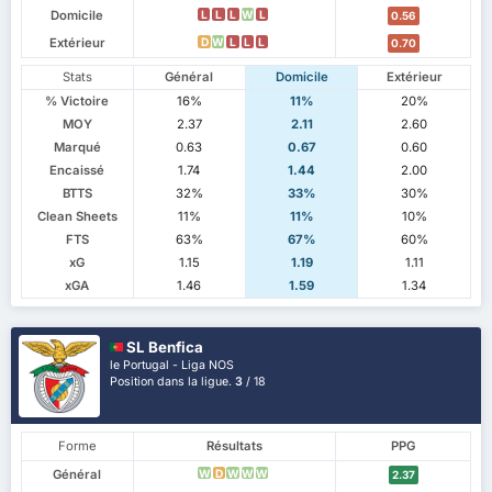
Domicile
L
L
L
W
L
0.56
Extérieur
D
W
L
L
L
0.70
Stats
Général
Domicile
Extérieur
% Victoire
16%
11%
20%
MOY
2.37
2.11
2.60
Marqué
0.63
0.67
0.60
Encaissé
1.74
1.44
2.00
BTTS
32%
33%
30%
Clean Sheets
11%
11%
10%
FTS
63%
67%
60%
xG
1.15
1.19
1.11
xGA
1.46
1.59
1.34
SL Benfica
le Portugal - Liga NOS
Position dans la ligue.
3
/ 18
Forme
Résultats
PPG
Général
W
D
W
W
W
2.37