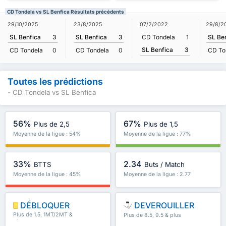
CD Tondela vs SL Benfica Résultats précédents
29/10/2025
23/8/2025
07/2/2022
29/8/2
SL Benfica
3
SL Benfica
3
CD Tondela
1
SL Be
SL Benfica
3
CD Tondela
0
CD Tondela
0
CD To
Toutes les prédictions
- CD Tondela vs SL Benfica
56%
67%
Plus de 2,5
Plus de 1,5
Moyenne de la ligue : 54%
Moyenne de la ligue : 77%
33%
2.34
BTTS
Buts / Match
Moyenne de la ligue : 45%
Moyenne de la ligue : 2.77
DÉBLOQUER
DEVEROUILLER
Plus de 1.5, 1MT/2MT &
Plus de 8.5, 9.5 & plus
plus