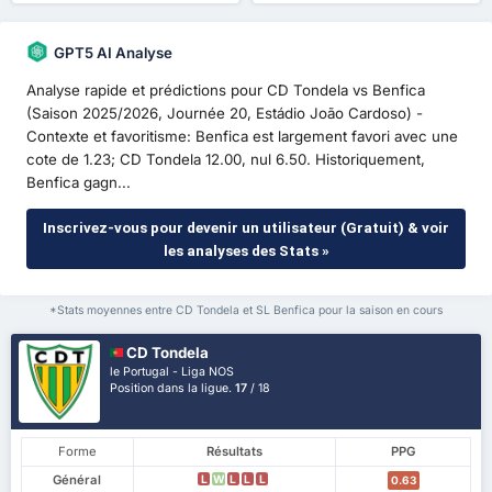
GPT5 AI Analyse
Analyse rapide et prédictions pour CD Tondela vs Benfica
(Saison 2025/2026, Journée 20, Estádio João Cardoso) -
Contexte et favoritisme: Benfica est largement favori avec une
cote de 1.23; CD Tondela 12.00, nul 6.50. Historiquement,
Benfica gagn...
Inscrivez-vous pour devenir un utilisateur (Gratuit) & voir
les analyses des Stats »
*Stats moyennes entre CD Tondela et SL Benfica pour la saison en cours
CD Tondela
le Portugal - Liga NOS
Position dans la ligue.
17
/ 18
Forme
Résultats
PPG
Général
L
W
L
L
L
0.63