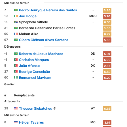
Milieux de terrain
Pedro Henryque Pereira dos Santos
7
-
6.96
Joe Hodge
10
MDC
5.70
Sphephelo Sithole
15
-
6.55
Bernardo Caltabiano Parise Fontes
31
-
6.80
Makan Aiko
90
-
6.72
Cícero Clébson Alves Santana
97
-
5.08
Défenseurs
Roberto de Jesus Machado
-1
DD
5.39
Christian Marques
-1
-
5.99
João Afonso
5
DC
2.85
Rodrigo Conceição
27
-
6.59
Emmanuel Maviram
60
-
6.29
Gardien
#
Remplaçants
Attaquants
↑
Theoson Siebatcheu
29
AT
6.65
Milieux de terrain
Hélder Tavares
8
MC
3.61