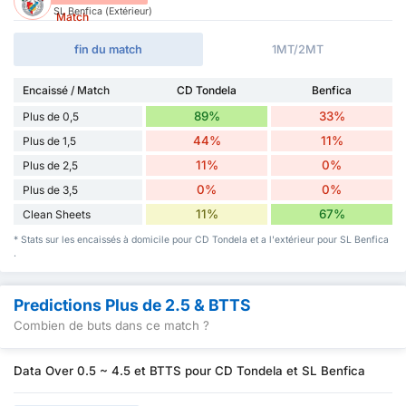
SL Benfica (Extérieur)
Match
fin du match
1MT/2MT
Encaissé / Match
CD Tondela
Benfica
89%
33%
Plus de 0,5
44%
11%
Plus de 1,5
11%
0%
Plus de 2,5
0%
0%
Plus de 3,5
11%
67%
Clean Sheets
* Stats sur les encaissés à domicile pour CD Tondela et a l'extérieur pour SL Benfica
.
Predictions Plus de 2.5 & BTTS
Combien de buts dans ce match ?
Data Over 0.5 ~ 4.5 et BTTS pour CD Tondela et SL Benfica