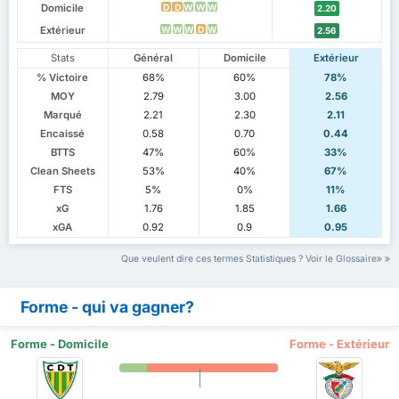
Domicile
D
D
W
W
W
2.20
Extérieur
W
W
W
D
W
2.56
Stats
Général
Domicile
Extérieur
% Victoire
68%
60%
78%
MOY
2.79
3.00
2.56
Marqué
2.21
2.30
2.11
Encaissé
0.58
0.70
0.44
BTTS
47%
60%
33%
Clean Sheets
53%
40%
67%
FTS
5%
0%
11%
xG
1.76
1.85
1.66
xGA
0.92
0.9
0.95
Que veulent dire ces termes Statistiques ? Voir le Glossaire
Forme - qui va gagner?
Forme - Domicile
Forme - Extérieur