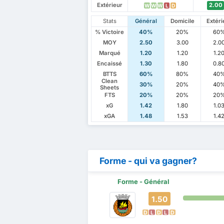
Extérieur
2.00
W
W
W
L
D
Stats
Général
Domicile
Extéri
% Victoire
40%
20%
60
MOY
2.50
3.00
2.0
Marqué
1.20
1.20
1.2
Encaissé
1.30
1.80
0.8
BTTS
60%
80%
40
Clean
30%
20%
40
Sheets
FTS
20%
20%
20
xG
1.42
1.80
1.0
xGA
1.48
1.53
1.4
Forme - qui va gagner?
Forme - Général
1.50
D
L
D
L
D