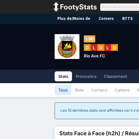
Plus de/Moins de
Corners
BTTS
1.50
D
L
D
L
D
Rio Ave FC
Stats
Pronostics
Classement
Tous
Buts
Corners
Cartons
Les 10 dernières stats sont affichées car il s
Stats Face à Face (h2h) / Résu