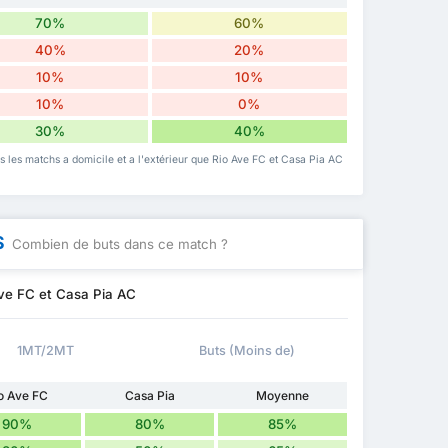
70%
60%
40%
20%
10%
10%
10%
0%
30%
40%
is les matchs a domicile et a l'extérieur que Rio Ave FC et Casa Pia AC
S
Combien de buts dans ce match ?
Ave FC et Casa Pia AC
1MT/2MT
Buts (Moins de)
o Ave FC
Casa Pia
Moyenne
90%
80%
85%