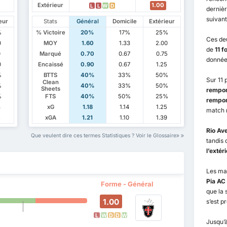
Extérieur
1.00
L
L
W
D
dernièr
suivant
eur
Stats
Général
Domicile
Extérieur
%
% Victoire
20%
17%
25%
Ces de
0
MOY
1.60
1.33
2.00
de
11 f
0
Marqué
0.70
0.67
0.75
donnée
0
Encaissé
0.90
0.67
1.25
%
BTTS
40%
33%
50%
Sur 11
Clean
%
40%
33%
50%
Sheets
rempor
%
FTS
40%
50%
25%
rempor
3
xG
1.18
1.14
1.25
match 
2
xGA
1.21
1.10
1.39
Rio Av
Que veulent dire ces termes Statistiques ? Voir le Glossaire
tandis
l’extér
Les ma
Pia AC
Forme - Général
que la 
1.00
s’est p
L
W
D
D
W
Jusqu’à