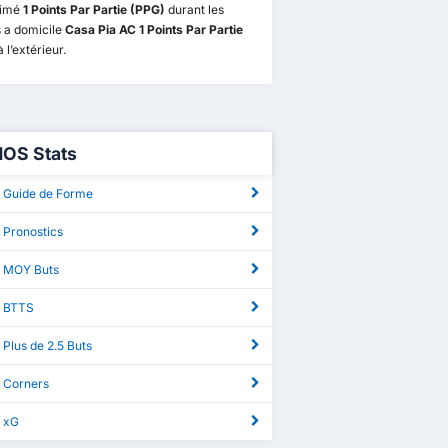
ximé
1 Points Par Partie (PPG)
durant les
 a domicile
Casa Pia AC 1 Points Par Partie
 l’extérieur.
NOS Stats
 Guide de Forme
 Pronostics
 MOY Buts
S BTTS
Plus de 2.5 Buts
 Corners
 xG