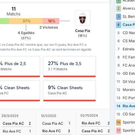
Academ
1
11
Alverc
2
Matchs
SL Ben
3
37%
18%
Casa P
4
2 Victoires
Casa Pia
CD Nac
4 Egalités
5
(18%)
(37%)
CS Mar
6
C vs Casa Pia AC montre que, sur les 11 joués, Rio Ave FC a
Estrel
7
 matchs Rio Ave FC vs Casa Pia AC se sont terminés en égalité.
FC Fam
8
%
27%
Plus de 2,5
Plus de 3,5
FC Aro
9
1 Matchs
3 / 11 Matchs
GD Esto
10
Gil Vic
11
%
9%
Clean Sheets
Clean Sheets
Moreir
12
Ave FC
Casa Pia AC
FC Por
13
Rio Av
14
CD San
15
02/11/2024
29/3/2025
12/1/2025
11/2/202
Sportin
16
Rio Ave FC
2
Casa Pia AC
2
Casa Pia AC
1
Rio Ave
Sportin
17
Rio Ave FC
3
Casa Pia AC
2
Rio Ave FC
1
Casa Pi