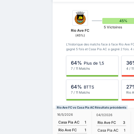
45%
5 Victoires
Rio Ave FC
(45%)
L'historique des matchs face à face Rio Ave F
gagné 5 fois et Casa Pia AC a gagné 2 fois. 4
64%
36
Plus de 1,5
7 / 11 Matchs
4 / 1
64%
27
BTTS
7 / 11 Matchs
Rio 
Rio Ave FC vs Casa Pia AC Résultats précédents
16/5/2026
04/1/2026
Casa Pia AC
1
Rio Ave FC
3
Rio Ave FC
1
Casa Pia AC
1