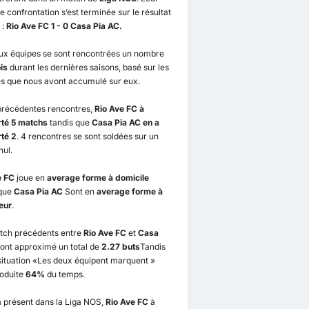
e confrontation s’est terminée sur le résultat
 :
Rio Ave FC 1 - 0 Casa Pia AC.
ux équipes se sont rencontrées un nombre
ois
durant les dernières saisons, basé sur les
s que nous avont accumulé sur eux.
 précédentes rencontres,
Rio Ave FC à
té 5 matchs
tandis que
Casa Pia AC en a
té 2
. 4 rencontres se sont soldées sur un
nul.
e FC
joue en
average forme à domicile
 que
Casa Pia AC
Sont en
average forme à
ieur
.
tch précédents entre
Rio Ave FC
et
Casa
ont approximé un total de
2.27 buts
Tandis
situation «Les deux équipent marquent »
roduite
64%
du temps.
 présent dans la Liga NOS,
Rio Ave FC
à