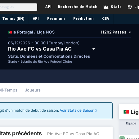
API
Recherche de Match
Stats
Li
Tennis (EN)
API
Premium
Prédiction
CSV
/
Liga NOS
H2h2 Passés
le Portugal
06/12/2026 - 00:00 (Europe/London)
Rio Ave FC vs Casa Pia AC
Stats, Données et Confrontations Directes
Stade -
Estádio do Rio Ave Futebol Clube
Mi-Temps
Joueurs
'agit d'un match de début de saison.
Voir Stats de Saison
Li
Equipe
ltats précédents
- Rio Ave FC vs Casa Pia AC