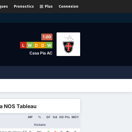
gues
Pronostics
Plus
Connexion
1.00
L
W
D
D
W
Casa Pia AC
ga NOS Tableau
MP
%
GF
GA
GD
Pts
MOY
Victoire