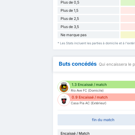
Plus de 0,5
Plus de 1,5
Plus de 2,5
Plus de 3,5
Ne marque pas
* Les Stats incluent les parties à domicile et à l'ext
Buts concédés
Qui encaissera le p
1.3 Encaissé / match
Rio Ave FC (Domicile)
0.9 Encaissé / match
Casa Pia AC (Extérieur)
fin du match
Encaissé / Match