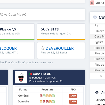
Vitoria
18
 FC vs Casa Pia AC
Co
Pari
50%
Plus de 1,5
BTTS
Rio Ave
 de la ligue : 0%
Moyenne de la ligue : 0%
Casa Pi
Egalité
BLOQUER
DEVEROUILLER
Plus de 
 1.5, 1MT/2MT &
Plus de 8.5, 9.5 & plus
Plus de 
Plus de 
Ave FC et Casa Pia AC pour la saison en cours
Plus de 
Plus de 
Casa Pia AC
BTTS
le Portugal - Liga NOS
Position dans la ligue.
4
/ 18
Forme
Résultats
PPG
An
Général
1.00
L
W
D
D
W
Le 06/
Domicile
1.00
D
L
L
D
W
rencon