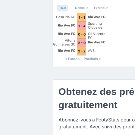
Tous
Domicile
Extérieur
Casa Pia AC
Rio Ave FC
1 - 1
Sporting
Rio Ave FC
1 - 4
Clube de
Portugal
Rio Ave FC
Gil Vicente
0 - 0
FC
Vitoria
Rio Ave FC
2 - 0
Guimaraes SC
Rio Ave FC
AVS
2 - 2
Passés
Prochain
Obtenez des préd
gratuitement
Abonnez-vous a FootyStats pour obt
gratuitement. Avec suivi des profit