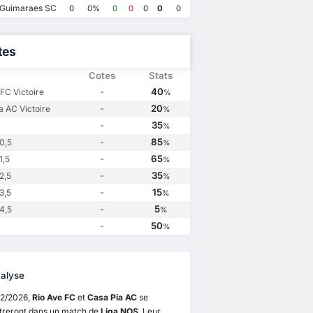
 Guimaraes SC
0
0%
0
0
0
0
0
tes
Cotes
Stats
-
40
 FC Victoire
%
-
20
a AC Victoire
%
-
35
%
-
85
0,5
%
-
65
1,5
%
-
35
2,5
%
-
15
3,5
%
-
5
4,5
%
-
50
%
alyse
12/2026,
Rio Ave FC
et
Casa Pia AC
se
treront dans un match de
Liga NOS
. Leur