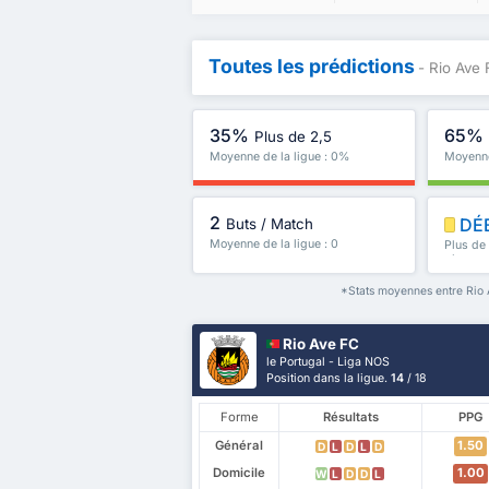
Toutes les prédictions
- Rio Ave
35%
65%
Plus de 2,5
Moyenne de la ligue : 0%
Moyenne
2
DÉ
Buts / Match
Moyenne de la ligue : 0
Plus de
plus
*Stats moyennes entre Rio 
Rio Ave FC
le Portugal - Liga NOS
Position dans la ligue.
14
/ 18
Forme
Résultats
PPG
Général
1.50
D
L
D
L
D
Domicile
1.00
W
L
D
D
L