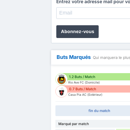
Entrez votre adresse mail pour v
Abonnez-vous
Buts Marqués
Qui marquera le plus
1.2 Buts / Match
Rio Ave FC (Domicile)
0.7 Buts / Match
Casa Pia AC (Extérieur)
fin du match
Marqué par match