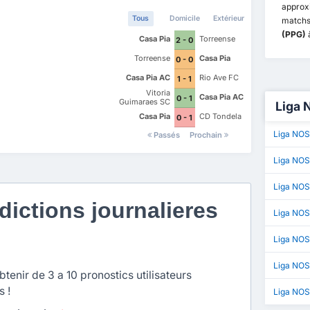
appro
Tous
Domicile
Extérieur
matchs
(PPG)
à
Casa Pia
Torreense
2 - 0
Torreense
Casa Pia
0 - 0
Casa Pia AC
Rio Ave FC
1 - 1
Vitoria
Casa Pia AC
0 - 1
Guimaraes SC
Liga 
Casa Pia
CD Tondela
0 - 1
Liga NOS
Passés
Prochain
Liga NOS
Liga NOS
ictions journalieres
Liga NO
Liga NOS 
Liga NOS
enir de 3 a 10 pronostics utilisateurs
s !
Liga NOS