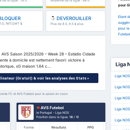
 de la ligue : 76%
Moyenne de la ligue : 46%
pour Gi
Etant d
BLOQUER
DEVEROUILLER
suggéro
 1.5, 1MT/2MT &
Plus de 8.5, 9.5 & plus
pour le
Futebol
vs AVS Saison 2025/2026 – Week 28 – Estádio Cidade
nte à domicile est nettement favori: victoire à
Liga 
torique, xG maison 1.64 c...
Liga NOS
lisateur (Gratuit) & voir les analyses des Stats »
Liga NOS
cente FC et AVS Futebol pour la saison en cours
Liga NOS
AVS Futebol
Liga NO
le Portugal - Liga NOS
Position dans la ligue.
18
/ 18
Liga NOS 
Forme
Résultats
PPG