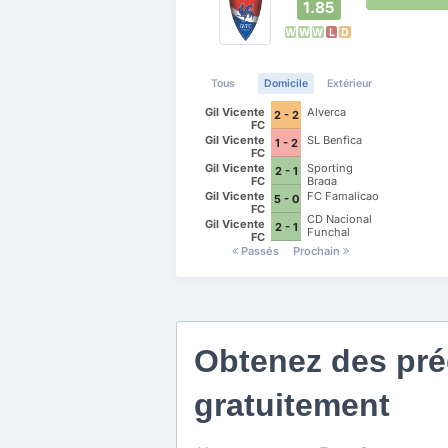
1.85
W
W
W
L
D
Tous
Domicile
Extérieur
Gil Vicente
Alverca
2 - 2
FC
Gil Vicente
SL Benfica
1 - 2
FC
Gil Vicente
Sporting
2 - 1
FC
Braga
Gil Vicente
FC Famalicao
5 - 0
FC
CD Nacional
Gil Vicente
2 - 1
Funchal
FC
Passés
Prochain
Obtenez des préd
gratuitement