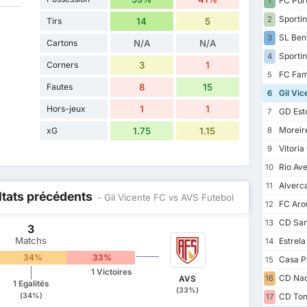
FC Por
1
Sportin
2
Tirs
14
5
SL Ben
3
Cartons
N/A
N/A
Sportin
4
Corners
3
1
FC Fam
5
Fautes
8
15
Gil Vic
6
Hors-jeux
1
1
GD Esto
7
Moreir
xG
1.75
1.15
8
Vitoria
9
Rio Av
10
Alverc
11
ltats précédents
- Gil Vicente FC vs AVS Futebol
FC Aro
12
CD San
13
3
Matchs
Estrel
14
34%
33%
Casa P
15
1 Victoires
CD Nac
16
AVS
1 Egalités
(33%)
(34%)
CD Ton
17