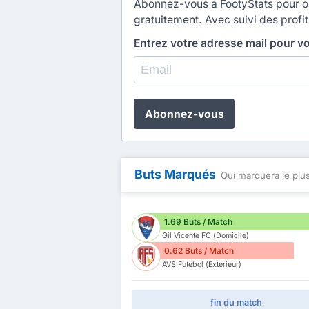
Abonnez-vous a FootyStats pour obt
gratuitement. Avec suivi des profit
Entrez votre adresse mail pour v
Abonnez-vous
Buts Marqués
Qui marquera le plus
1.69 Buts / Match
Gil Vicente FC (Domicile)
0.62 Buts / Match
AVS Futebol (Extérieur)
fin du match