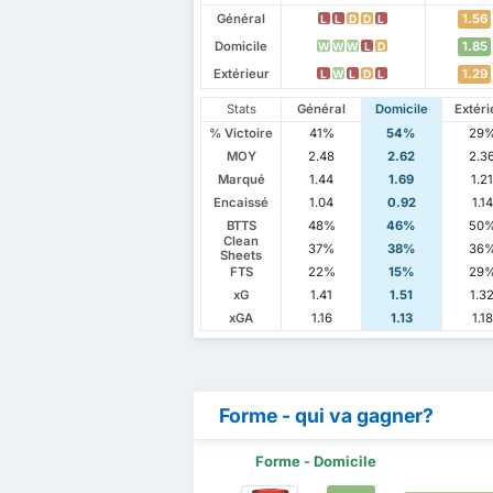
Général
1.56
L
L
D
D
L
Domicile
1.85
W
W
W
L
D
Extérieur
1.29
L
W
L
D
L
Stats
Général
Domicile
Extéri
% Victoire
41%
54%
29
MOY
2.48
2.62
2.3
Marqué
1.44
1.69
1.2
Encaissé
1.04
0.92
1.14
BTTS
48%
46%
50
Clean
37%
38%
36
Sheets
FTS
22%
15%
29
xG
1.41
1.51
1.3
xGA
1.16
1.13
1.18
Forme - qui va gagner?
Forme - Domicile