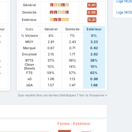
Liga NOS
Général
0.41
L
D
D
L
D
Liga NOS
Domicile
0.50
L
L
W
D
L
Extérieur
0.31
D
L
L
D
D
eur
Stats
Général
Domicile
Extérieur
%
% Victoire
4%
7%
0%
6
MOY
2.81
2.43
3.23
1
Marqué
0.67
0.71
0.62
Encaissé
2.15
1.71
2.62
%
BTTS
37%
36%
38%
Clean
%
15%
14%
15%
Sheets
%
FTS
59%
57%
62%
2
xG
1.06
1.13
0.98
xGA
1.57
1.47
1.68
Que veulent dire ces termes Statistiques ? Voir le Glossaire
Forme - Extérieur