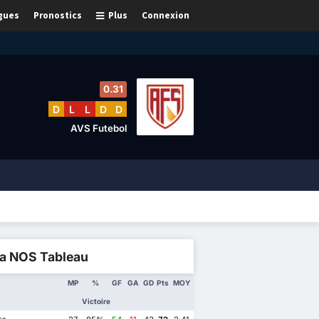
gues
Pronostics
Plus
Connexion
0.31
D
L
L
D
D
AVS Futebol
ga NOS Tableau
MP
%
GF
GA
GD
Pts
MOY
Victoire