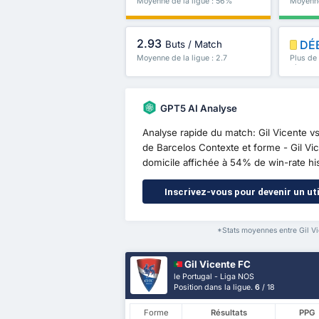
Moyenne de la ligue : 56%
Moyenne
2.93
DÉ
Buts / Match
Moyenne de la ligue : 2.7
Plus de
plus
GPT5 AI Analyse
Analyse rapide du match: Gil Vicente 
de Barcelos Contexte et forme - Gil Vice
domicile affichée à 54% de win-rate his
Inscrivez-vous pour devenir un uti
*Stats moyennes entre Gil Vi
Gil Vicente FC
le Portugal - Liga NOS
Position dans la ligue.
6
/ 18
Forme
Résultats
PPG