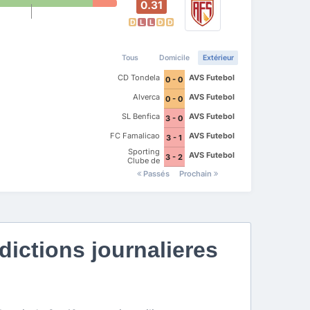
0.31
D
L
L
D
D
Tous
Domicile
Extérieur
CD Tondela
AVS Futebol
0 - 0
Alverca
AVS Futebol
0 - 0
SL Benfica
AVS Futebol
3 - 0
FC Famalicao
AVS Futebol
3 - 1
Sporting
AVS Futebol
3 - 2
Clube de
Portugal
Passés
Prochain
ictions journalieres