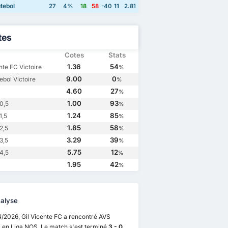
tebol
27
4%
18
58
-40
11
2.81
tes
Cotes
Stats
1.36
54
nte FC Victoire
%
9.00
0
ebol Victoire
%
4.60
27
%
1.00
93
0,5
%
1.24
85
1,5
%
1.85
58
2,5
%
3.29
39
3,5
%
5.75
12
4,5
%
1.95
42
%
alyse
/2026, Gil Vicente FC a rencontré AVS
l en Liga NOS. Le match s'est terminé
3 - 0