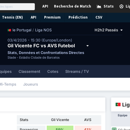
API
Recherche de Match
Stats
Li
Tennis (EN)
API
Premium
Prédiction
CSV
/
Liga NOS
H2h2 Passés
le Portugal
03/4/2026 - 15:30 (Europe/London)
Gil Vicente FC vs AVS Futebol
Stats, Données et Confrontations Directes
Stade -
Estádio Cidade de Barcelos
quipes
Classement
Cotes
Streams / TV
Mi-Temps
Joueurs
Li
Equipe
Stats
Gil Vicente
AVS
Possession
59%
41%