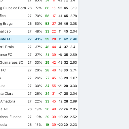
to
27
85%
54
11
43
72
2.41
g Clube de Portugal
26
77%
68
15
53
65
3.19
fica
27
70%
58
17
41
65
2.78
g Braga
26
50%
53
27
26
46
3.08
alicao
27
48%
33
22
11
45
2.04
ente FC
27
41%
39
28
11
42
2.48
ril Praia
27
37%
48
44
4
37
3.41
ense FC
27
37%
31
39
-8
35
2.59
 Guimaraes SC
27
33%
29
42
-13
32
2.63
e FC
27
26%
28
46
-18
30
2.74
a
27
26%
27
45
-18
29
2.67
uca
27
30%
34
55
-21
29
3.30
ta Clara
27
26%
24
31
-7
28
2.04
a Amadora
27
22%
33
45
-12
28
2.89
ia AC
26
19%
26
48
-22
24
2.85
ional Funchal
27
19%
29
39
-10
22
2.52
dela
26
15%
19
39
-20
20
2.23