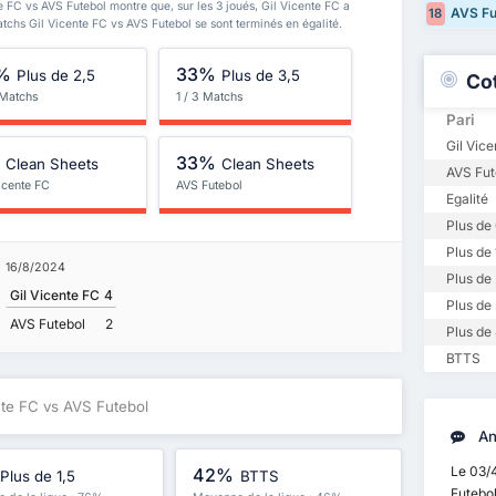
e FC vs AVS Futebol montre que, sur les 3 joués, Gil Vicente FC a
AVS Fu
18
matchs Gil Vicente FC vs AVS Futebol se sont terminés en égalité.
%
33%
Plus de 2,5
Plus de 3,5
Co
 Matchs
1 / 3 Matchs
Pari
Gil Vice
%
33%
Clean Sheets
Clean Sheets
AVS Fut
icente FC
AVS Futebol
Egalité
Plus de 
Plus de 
16/8/2024
Plus de 
Gil Vicente FC
4
Plus de 
AVS Futebol
2
Plus de 
BTTS
nte FC vs AVS Futebol
An
Le 03/4
42%
Plus de 1,5
BTTS
Futebo