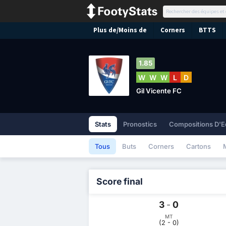
Plus de/Moins de
Corners
BTTS
1.85
W
W
W
L
D
Gil Vicente FC
Stats
Pronostics
Compositions D'E
Tous
Buts
Corners
Cartons
Score final
3
-
0
MT
(2 - 0)