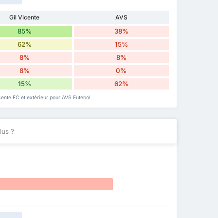
Gil Vicente
AVS
85%
38%
62%
15%
8%
8%
8%
0%
15%
62%
cente FC et extérieur pour AVS Futebol
lus ?