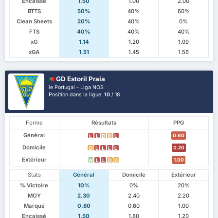
Encaissé
1.50
1.00
2.00
BTTS
50%
40%
60%
Clean Sheets
20%
40%
0%
FTS
40%
40%
40%
xG
1.14
1.20
1.09
xGA
1.51
1.45
1.56
GD Estoril Praia
le Portugal - Liga NOS
Position dans la ligue.
10
/ 18
Forme
Résultats
PPG
Général
0.60
L
L
D
D
L
Domicile
0.20
D
L
L
L
L
Extérieur
1.00
W
L
L
D
D
Stats
Général
Domicile
Extérieur
% Victoire
10%
0%
20%
MOY
2.30
2.40
2.20
Marqué
0.80
0.60
1.00
Encaissé
1.50
1.80
1.20