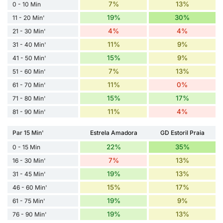
7%
13%
0 - 10 Min
19%
30%
11 - 20 Min'
4%
4%
21 - 30 Min'
11%
9%
31 - 40 Min'
15%
9%
41 - 50 Min'
7%
13%
51 - 60 Min'
11%
0%
61 - 70 Min'
15%
17%
71 - 80 Min'
11%
4%
81 - 90 Min'
Par 15 Min'
Estrela Amadora
GD Estoril Praia
22%
35%
0 - 15 Min
7%
13%
16 - 30 Min'
19%
13%
31 - 45 Min'
15%
17%
46 - 60 Min'
19%
9%
61 - 75 Min'
19%
13%
76 - 90 Min'