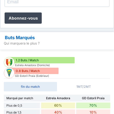
Abonnez-vous
Buts Marqués
Qui marquera le plus ?
1.2 Buts / Match
Estrela Amadora (Domicile)
0.8 Buts / Match
GD Estoril Praia (Extérieur)
fin du match
1MT/2MT
Marqué par match
Estrela Amadora
GD Estoril Praia
60%
70%
Plus de 0,5
40%
10%
Plus de 1,5