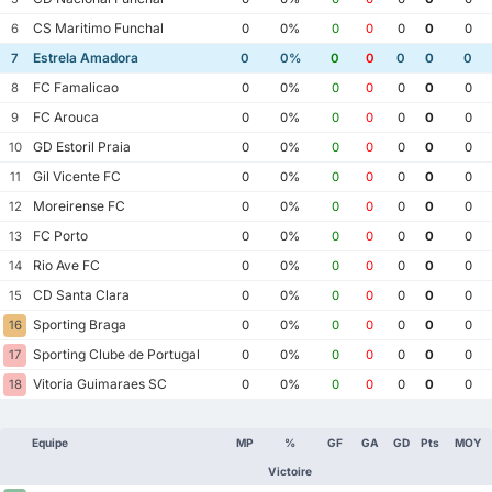
CS Maritimo Funchal
6
0
0%
0
0
0
0
0
Estrela Amadora
7
0
0%
0
0
0
0
0
FC Famalicao
8
0
0%
0
0
0
0
0
FC Arouca
9
0
0%
0
0
0
0
0
GD Estoril Praia
10
0
0%
0
0
0
0
0
Gil Vicente FC
11
0
0%
0
0
0
0
0
Moreirense FC
12
0
0%
0
0
0
0
0
FC Porto
13
0
0%
0
0
0
0
0
Rio Ave FC
14
0
0%
0
0
0
0
0
CD Santa Clara
15
0
0%
0
0
0
0
0
Sporting Braga
16
0
0%
0
0
0
0
0
Sporting Clube de Portugal
17
0
0%
0
0
0
0
0
Vitoria Guimaraes SC
18
0
0%
0
0
0
0
0
Equipe
MP
%
GF
GA
GD
Pts
MOY
Victoire