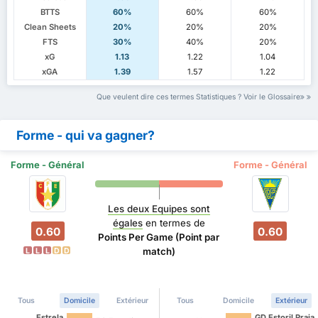
BTTS
60%
60%
60%
Clean Sheets
20%
20%
20%
FTS
30%
40%
20%
xG
1.13
1.22
1.04
xGA
1.39
1.57
1.22
Que veulent dire ces termes Statistiques ? Voir le Glossaire
Forme - qui va gagner?
Forme - Général
Forme - Général
Les deux Equipes sont
égales
en termes de
0.60
0.60
Points Per Game (Point par
match)
L
L
L
D
D
Tous
Domicile
Extérieur
Tous
Domicile
Extérieur
Estrela
GD Estoril Praia