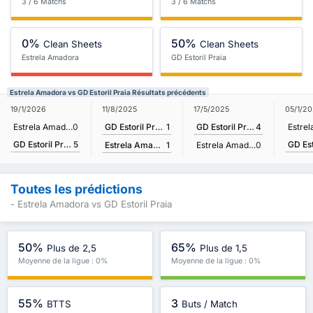
3 / 6 Matchs
3 / 6 Matchs
0%
50%
Clean Sheets
Clean Sheets
Estrela Amadora
GD Estoril Praia
Estrela Amadora vs GD Estoril Praia Résultats précédents
11/8/2025
19/1/2026
17/5/2025
05/1/2
GD Estoril Praia
1
Estrela Amadora
0
GD Estoril Praia
4
GD Estoril Praia
5
Estrela Amadora
1
Estrela Amadora
0
Toutes les prédictions
- Estrela Amadora vs GD Estoril Praia
50%
65%
Plus de 2,5
Plus de 1,5
Moyenne de la ligue : 0%
Moyenne de la ligue : 0%
55%
3
BTTS
Buts / Match