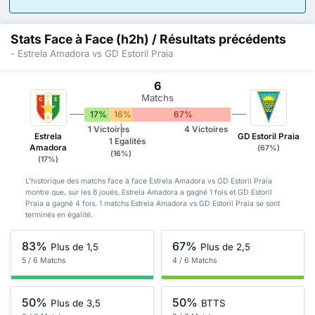
Stats Face à Face (h2h) / Résultats précédents
- Estrela Amadora vs GD Estoril Praia
6
Matchs
17%
16%
67%
1 Victoires
4 Victoires
Estrela
GD Estoril Praia
1 Egalités
Amadora
(67%)
(16%)
(17%)
L'historique des matchs face à face Estrela Amadora vs GD Estoril Praia
montre que, sur les 6 joués, Estrela Amadora a gagné 1 fois et GD Estoril
Praia a gagné 4 fois. 1 matchs Estrela Amadora vs GD Estoril Praia se sont
terminés en égalité.
83%
67%
Plus de 1,5
Plus de 2,5
5 / 6 Matchs
4 / 6 Matchs
50%
50%
Plus de 3,5
BTTS