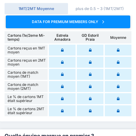
1MT/2MT Moyenne
plus de 0.5 ~ 3 (1MT/2MT)
DATA FOR PREMIUM MEMBERS ONLY
Cartons (1e/2eme Mi-
Estrela
GD Estoril
Moyenne
temps)
Amadora
Praia
Cartons reçus en 1MT
moyen
Cartons reçus en 2MT
moyen
Cartons de match
moyen (1MT)
Cartons de match
moyen (2MT)
Le % de cartons 1MT
était supérieur
Le % de cartons 2MT
était supérieur
Quelle équipe marque en premier ?