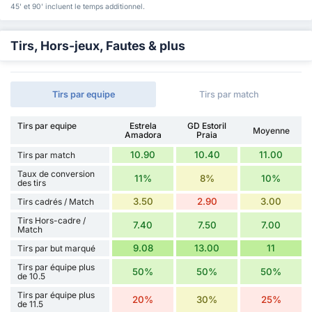
45' et 90' incluent le temps additionnel.
Tirs, Hors-jeux, Fautes & plus
Tirs par equipe
Tirs par match
Tirs par equipe
Estrela
GD Estoril
Moyenne
Amadora
Praia
10.90
10.40
11.00
Tirs par match
Taux de conversion
11%
8%
10%
des tirs
3.50
2.90
3.00
Tirs cadrés / Match
Tirs Hors-cadre /
7.40
7.50
7.00
Match
9.08
13.00
11
Tirs par but marqué
Tirs par équipe plus
50%
50%
50%
de 10.5
Tirs par équipe plus
20%
30%
25%
de 11.5