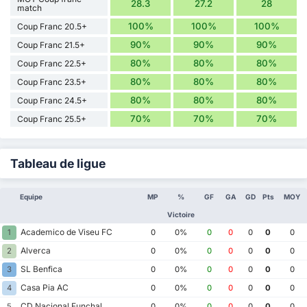
28.3
27.2
28
match
100%
100%
100%
Coup Franc 20.5+
90%
90%
90%
Coup Franc 21.5+
80%
80%
80%
Coup Franc 22.5+
80%
80%
80%
Coup Franc 23.5+
80%
80%
80%
Coup Franc 24.5+
70%
70%
70%
Coup Franc 25.5+
Tableau de ligue
Equipe
MP
%
GF
GA
GD
Pts
MOY
Victoire
Academico de Viseu FC
1
0
0%
0
0
0
0
0
Alverca
2
0
0%
0
0
0
0
0
SL Benfica
3
0
0%
0
0
0
0
0
Casa Pia AC
4
0
0%
0
0
0
0
0
CD Nacional Funchal
5
0
0%
0
0
0
0
0