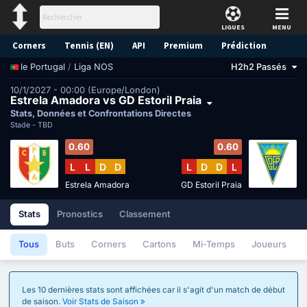
LIGUES
MENU
Corners
Tennis (EN)
API
Premium
Prédiction
/
Liga NOS
H2h2 Passés
le Portugal
10/1/2027 - 00:00 (Europe/London)
Estrela Amadora vs GD Estoril Praia
Stats, Données et Confrontations Directes
Stade -
TBD
0.60
0.60
L
L
D
D
L
D
D
L
Estrela Amadora
GD Estoril Praia
Stats
Pronostics
Classement
Tous
Buts
Corners
Cartons
Mi-Temps
Joueurs
Les 10 dernières stats sont affichées car il s'agit d'un match de début
de saison.
Voir Stats de Saison