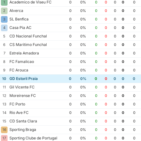
Academico de Viseu FC
1
0
0%
0
0
0
0
0
Alverca
2
0
0%
0
0
0
0
0
SL Benfica
3
0
0%
0
0
0
0
0
Casa Pia AC
4
0
0%
0
0
0
0
0
CD Nacional Funchal
5
0
0%
0
0
0
0
0
CS Maritimo Funchal
6
0
0%
0
0
0
0
0
Estrela Amadora
7
0
0%
0
0
0
0
0
FC Famalicao
8
0
0%
0
0
0
0
0
FC Arouca
9
0
0%
0
0
0
0
0
GD Estoril Praia
10
0
0%
0
0
0
0
0
Gil Vicente FC
11
0
0%
0
0
0
0
0
Moreirense FC
12
0
0%
0
0
0
0
0
FC Porto
13
0
0%
0
0
0
0
0
Rio Ave FC
14
0
0%
0
0
0
0
0
CD Santa Clara
15
0
0%
0
0
0
0
0
Sporting Braga
16
0
0%
0
0
0
0
0
Sporting Clube de Portugal
17
0
0%
0
0
0
0
0