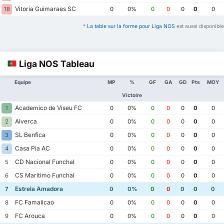
Vitoria Guimaraes SC
18
0
0%
0
0
0
0
0
*
La table sur la forme pour Liga NOS
est aussi disponible
Liga NOS Tableau
Equipe
MP
%
GF
GA
GD
Pts
MOY
Victoire
Academico de Viseu FC
1
0
0%
0
0
0
0
0
Alverca
2
0
0%
0
0
0
0
0
SL Benfica
3
0
0%
0
0
0
0
0
Casa Pia AC
4
0
0%
0
0
0
0
0
CD Nacional Funchal
5
0
0%
0
0
0
0
0
CS Maritimo Funchal
6
0
0%
0
0
0
0
0
Estrela Amadora
7
0
0%
0
0
0
0
0
FC Famalicao
8
0
0%
0
0
0
0
0
FC Arouca
9
0
0%
0
0
0
0
0