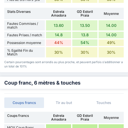
Stats Diverses
Estrela
GD Estoril
Moyenne
Amadora
Praia
Fautes Commises /
13.60
13.50
14.00
match
14.8
13.8
14.00
Fautes Prises / match
44%
54%
49%
Possession moyenne
% Egalité Fin du
30%
30%
30%
Match
Certain pourcentages sont arrondis au plus proche, et peuvent parfois s'additionner a
un total de 101%
Coup franc, 6 mètres & touches
Coups francs
Tir au but
Touches
Coups francs
Estrela
GD Estoril
Moyenne
Amadora
Praia
MOY Coup franc