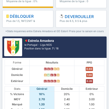
Moyenne de la ligue : 0%
Moyenne de la ligue : 0
DÉBLOQUER
DEVEROUILLER
Plus de 1.5, 1MT/2MT &
Plus de 8.5, 9.5 & plus
plus
*Stats moyennes entre Estrela Amadora et GD Estoril Praia pour la saison en cours
Estrela Amadora
le Portugal - Liga NOS
Position dans la ligue.
7
/ 18
Forme
Résultats
PPG
Général
0.60
L
L
L
D
D
Domicile
1.00
D
W
L
L
D
Extérieur
0.20
L
L
L
L
D
Stats
Général
Domicile
Extérieur
% Victoire
10%
20%
0%
MOY
2.70
2.40
3.00
Marqué
1.20
1.40
1.00