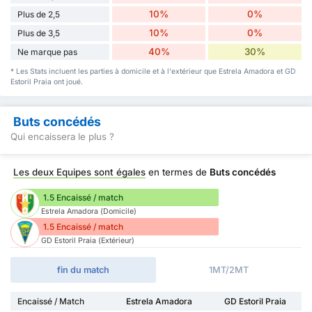
10%
0%
Plus de 2,5
10%
0%
Plus de 3,5
40%
30%
Ne marque pas
* Les Stats incluent les parties à domicile et à l'extérieur que Estrela Amadora et GD
Estoril Praia ont joué.
Buts concédés
Qui encaissera le plus ?
Les deux Equipes sont égales
en termes de
Buts concédés
1.5 Encaissé / match
Estrela Amadora (Domicile)
1.5 Encaissé / match
GD Estoril Praia (Extérieur)
fin du match
1MT/2MT
Encaissé / Match
Estrela Amadora
GD Estoril Praia