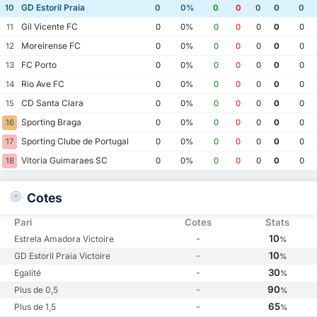
GD Estoril Praia
10
0
0%
0
0
0
0
0
Gil Vicente FC
11
0
0%
0
0
0
0
0
Moreirense FC
12
0
0%
0
0
0
0
0
FC Porto
13
0
0%
0
0
0
0
0
Rio Ave FC
14
0
0%
0
0
0
0
0
CD Santa Clara
15
0
0%
0
0
0
0
0
Sporting Braga
16
0
0%
0
0
0
0
0
Sporting Clube de Portugal
17
0
0%
0
0
0
0
0
Vitoria Guimaraes SC
18
0
0%
0
0
0
0
0
Cotes
Pari
Cotes
Stats
-
10
Estrela Amadora Victoire
%
-
10
GD Estoril Praia Victoire
%
-
30
Egalité
%
-
90
Plus de 0,5
%
-
65
Plus de 1,5
%