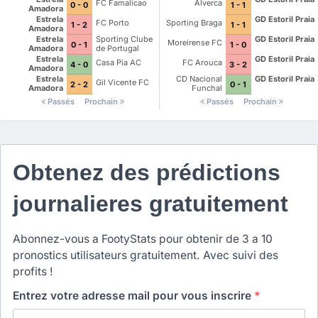
FC Famalicao
Alverca
0 - 0
1 - 1
Amadora
Estrela
GD Estoril Praia
FC Porto
Sporting Braga
1 - 2
1 - 1
Amadora
Estrela
Sporting Clube
GD Estoril Praia
Moreirense FC
0 - 1
1 - 0
Amadora
de Portugal
Estrela
GD Estoril Praia
Casa Pia AC
FC Arouca
4 - 0
3 - 2
Amadora
Estrela
CD Nacional
GD Estoril Praia
Gil Vicente FC
2 - 2
0 - 1
Amadora
Funchal
Passés
Prochain
Passés
Prochain
Obtenez des prédictions
journalieres gratuitement
Abonnez-vous a FootyStats pour obtenir de 3 a 10
pronostics utilisateurs gratuitement. Avec suivi des
profits !
Entrez votre adresse mail pour vous inscrire
*