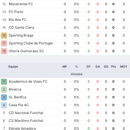
Moreirense FC
12
0
0%
0
0
0
0
0
FC Porto
13
0
0%
0
0
0
0
0
Rio Ave FC
14
0
0%
0
0
0
0
0
CD Santa Clara
15
0
0%
0
0
0
0
0
Sporting Braga
16
0
0%
0
0
0
0
0
Sporting Clube de Portugal
17
0
0%
0
0
0
0
0
Vitoria Guimaraes SC
18
0
0%
0
0
0
0
0
Equipe
MP
%
GF
GA
GD
Pts
MOY
Victoire
Academico de Viseu FC
1
0
0%
0
0
0
0
0
Alverca
2
0
0%
0
0
0
0
0
SL Benfica
3
0
0%
0
0
0
0
0
Casa Pia AC
4
0
0%
0
0
0
0
0
CD Nacional Funchal
5
0
0%
0
0
0
0
0
CS Maritimo Funchal
6
0
0%
0
0
0
0
0
Estrela Amadora
7
0
0%
0
0
0
0
0