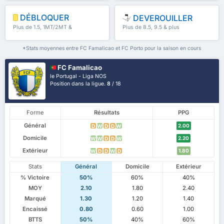
DÉBLOQUER
DEVEROUILLER
Plus de 1.5, 1MT/2MT &
Plus de 8.5, 9.5 & plus
plus
*Stats moyennes entre FC Famalicao et FC Porto pour la saison en cours
FC Famalicao
le Portugal - Liga NOS
Position dans la ligue.
8
/ 18
Forme
Résultats
PPG
Général
2.00
D
W
D
D
W
Domicile
2.20
W
W
D
D
W
Extérieur
1.80
W
D
D
W
D
Stats
Général
Domicile
Extérieur
% Victoire
50%
60%
40%
MOY
2.10
1.80
2.40
Marqué
1.30
1.20
1.40
Encaissé
0.80
0.60
1.00
BTTS
50%
40%
60%