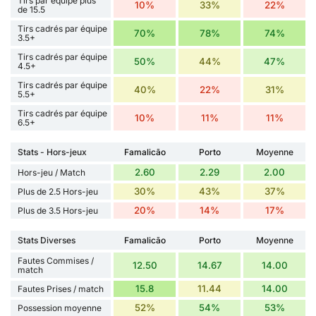
Tirs par équipe plus
10%
33%
22%
de 15.5
Tirs cadrés par équipe
70%
78%
74%
3.5+
Tirs cadrés par équipe
50%
44%
47%
4.5+
Tirs cadrés par équipe
40%
22%
31%
5.5+
Tirs cadrés par équipe
10%
11%
11%
6.5+
Stats - Hors-jeux
Famalicão
Porto
Moyenne
2.60
2.29
2.00
Hors-jeu / Match
30%
43%
37%
Plus de 2.5 Hors-jeu
20%
14%
17%
Plus de 3.5 Hors-jeu
Stats Diverses
Famalicão
Porto
Moyenne
Fautes Commises /
12.50
14.67
14.00
match
15.8
11.44
14.00
Fautes Prises / match
52%
54%
53%
Possession moyenne