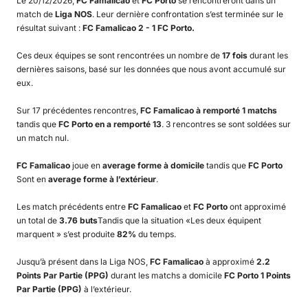
Le 20/12/2026,
FC Famalicao
et
FC Porto
se rencontreront dans un
match de
Liga NOS
. Leur dernière confrontation s’est terminée sur le
résultat suivant :
FC Famalicao 2 - 1 FC Porto.
Ces deux équipes se sont rencontrées un nombre de
17 fois
durant les
dernières saisons, basé sur les données que nous avont accumulé sur
eux.
Sur 17 précédentes rencontres,
FC Famalicao à remporté 1 matchs
tandis que
FC Porto en a remporté 13
. 3 rencontres se sont soldées sur
un match nul.
FC Famalicao
joue en
average forme à domicile
tandis que
FC Porto
Sont en
average forme à l’extérieur
.
Les match précédents entre
FC Famalicao
et
FC Porto
ont approximé
un total de
3.76 buts
Tandis que la situation «Les deux équipent
marquent » s’est produite
82%
du temps.
Jusqu’à présent dans la Liga NOS,
FC Famalicao
à approximé
2.2
Points Par Partie (PPG)
durant les matchs a domicile
FC Porto 1 Points
Par Partie (PPG)
à l’extérieur.