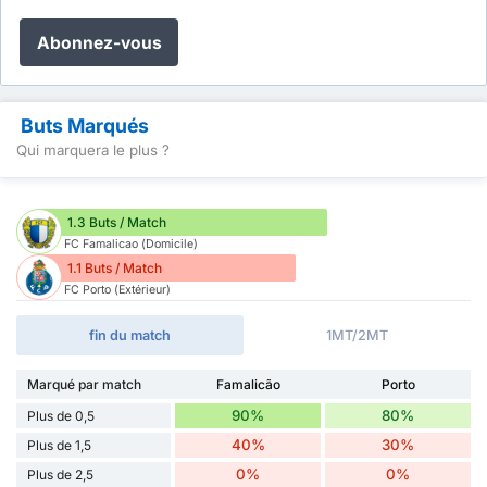
Abonnez-vous
Buts Marqués
Qui marquera le plus ?
1.3 Buts / Match
FC Famalicao (Domicile)
1.1 Buts / Match
FC Porto (Extérieur)
fin du match
1MT/2MT
Marqué par match
Famalicão
Porto
90%
80%
Plus de 0,5
40%
30%
Plus de 1,5
0%
0%
Plus de 2,5