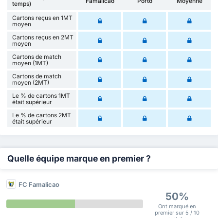
Famalicão
Porto
Moyenne
temps)
Cartons reçus en 1MT
moyen
Cartons reçus en 2MT
moyen
Cartons de match
moyen (1MT)
Cartons de match
moyen (2MT)
Le % de cartons 1MT
était supérieur
Le % de cartons 2MT
était supérieur
Quelle équipe marque en premier ?
FC Famalicao
50%
Ont marqué en
premier sur 5 / 10