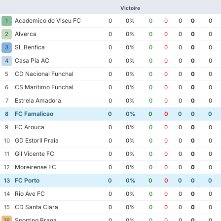
Victoire
Academico de Viseu FC
1
0
0%
0
0
0
0
0
Alverca
2
0
0%
0
0
0
0
0
SL Benfica
3
0
0%
0
0
0
0
0
Casa Pia AC
4
0
0%
0
0
0
0
0
CD Nacional Funchal
5
0
0%
0
0
0
0
0
CS Maritimo Funchal
6
0
0%
0
0
0
0
0
Estrela Amadora
7
0
0%
0
0
0
0
0
FC Famalicao
8
0
0%
0
0
0
0
0
FC Arouca
9
0
0%
0
0
0
0
0
GD Estoril Praia
10
0
0%
0
0
0
0
0
Gil Vicente FC
11
0
0%
0
0
0
0
0
Moreirense FC
12
0
0%
0
0
0
0
0
FC Porto
13
0
0%
0
0
0
0
0
Rio Ave FC
14
0
0%
0
0
0
0
0
CD Santa Clara
15
0
0%
0
0
0
0
0
Sporting Braga
16
0
0%
0
0
0
0
0