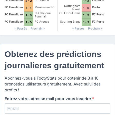
FC Famalicao
SL Benfica
FC Porto
2 - 2
1 - 2
Nottingham
FC Famalicao
Moreirense FC
Porto
1 - 1
1 - 0
Forest
CD Nacional
GD Estoril Praia
FC Famalicao
FC Porto
1 - 0
1 - 3
Funchal
FC Famalicao
FC Arouca
Sporting Braga
FC Porto
1 - 0
1 - 2
Passés
Prochain
Passés
Prochain
Obtenez des prédictions
journalieres gratuitement
Abonnez-vous a FootyStats pour obtenir de 3 a 10
pronostics utilisateurs gratuitement. Avec suivi des
profits !
Entrez votre adresse mail pour vous inscrire
*