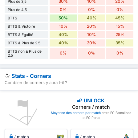
30%
10%
20%
Plus de 3,5
0%
0%
0%
Plus de 4,5
50%
40%
45%
BTTS
10%
20%
15%
BTTS & Victoire
40%
10%
25%
BTTS & Egalité
40%
30%
35%
BTTS & Plus de 2.5
BTTS non & Plus de
0%
0%
0%
2.5
Stats - Corners
Combien de corners y aura t-il ?
UNLOCK
Corners / match
Moyenne des corners par match
entre FC Famalicao
et FC Porto
/ match
/ match