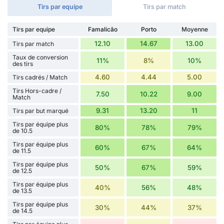
Tirs par equipe
Tirs par match
Tirs par equipe
Famalicão
Porto
Moyenne
12.10
14.67
13.00
Tirs par match
Taux de conversion
11%
8%
10%
des tirs
4.60
4.44
5.00
Tirs cadrés / Match
Tirs Hors-cadre /
7.50
10.22
9.00
Match
9.31
13.20
11
Tirs par but marqué
Tirs par équipe plus
80%
78%
79%
de 10.5
Tirs par équipe plus
60%
67%
64%
de 11.5
Tirs par équipe plus
50%
67%
59%
de 12.5
Tirs par équipe plus
40%
56%
48%
de 13.5
Tirs par équipe plus
30%
44%
37%
de 14.5