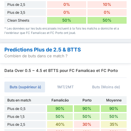
0%
10%
Plus de 2,5
0%
0%
Plus de 3,5
50%
50%
Clean Sheets
* Les données sur les buts encaissés incluent à la fois les matchs a domicile et a
l'extérieur que FC Famalicao et FC Porto ont joué.
Predictions Plus de 2.5 & BTTS
Combien de buts dans ce match ?
Data Over 0.5 ~ 4.5 et BTTS pour FC Famalicao et FC Porto
Buts (supérieur à)
1MT/2MT
Buts (Moins de)
Buts en match
Famalicão
Porto
Moyenne
90%
90%
90%
Plus de 0,5
50%
50%
50%
Plus de 1,5
40%
30%
35%
Plus de 2,5