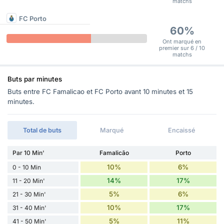
matchs
FC Porto
60%
Ont marqué en
premier sur 6 / 10
matchs
Buts par minutes
Buts entre FC Famalicao et FC Porto avant 10 minutes et 15
minutes.
Total de buts
Marqué
Encaissé
Par 10 Min'
Famalicão
Porto
10%
6%
0 - 10 Min
14%
17%
11 - 20 Min'
5%
6%
21 - 30 Min'
10%
17%
31 - 40 Min'
5%
11%
41 - 50 Min'