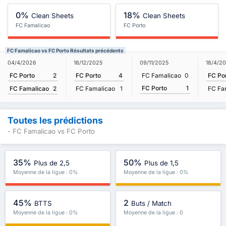
0%
18%
Clean Sheets
Clean Sheets
FC Famalicao
FC Porto
FC Famalicao vs FC Porto Résultats précédents
04/4/2026
18/12/2025
09/11/2025
18/4/2
FC Porto
2
FC Porto
4
FC Famalicao
0
FC Po
FC Porto
1
FC Famalicao
2
FC Famalicao
1
FC Fa
Toutes les prédictions
- FC Famalicao vs FC Porto
35%
50%
Plus de 2,5
Plus de 1,5
Moyenne de la ligue : 0%
Moyenne de la ligue : 0%
45%
2
BTTS
Buts / Match
Moyenne de la ligue : 0%
Moyenne de la ligue : 0