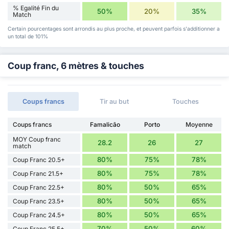
% Egalité Fin du
50%
20%
35%
Match
Certain pourcentages sont arrondis au plus proche, et peuvent parfois s'additionner a
un total de 101%
Coup franc, 6 mètres & touches
Coups francs
Tir au but
Touches
Coups francs
Famalicão
Porto
Moyenne
MOY Coup franc
28.2
26
27
match
80%
75%
78%
Coup Franc 20.5+
80%
75%
78%
Coup Franc 21.5+
80%
50%
65%
Coup Franc 22.5+
80%
50%
65%
Coup Franc 23.5+
80%
50%
65%
Coup Franc 24.5+
70%
50%
60%
Coup Franc 25.5+