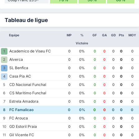
Tableau de ligue
Equipe
MP
%
GF
GA
GD
Pts
MOY
Victoire
Academico de Viseu FC
1
0
0%
0
0
0
0
0
Alverca
2
0
0%
0
0
0
0
0
SL Benfica
3
0
0%
0
0
0
0
0
Casa Pia AC
4
0
0%
0
0
0
0
0
CD Nacional Funchal
5
0
0%
0
0
0
0
0
CS Maritimo Funchal
6
0
0%
0
0
0
0
0
Estrela Amadora
7
0
0%
0
0
0
0
0
FC Famalicao
8
0
0%
0
0
0
0
0
FC Arouca
9
0
0%
0
0
0
0
0
GD Estoril Praia
10
0
0%
0
0
0
0
0
Gil Vicente FC
11
0
0%
0
0
0
0
0