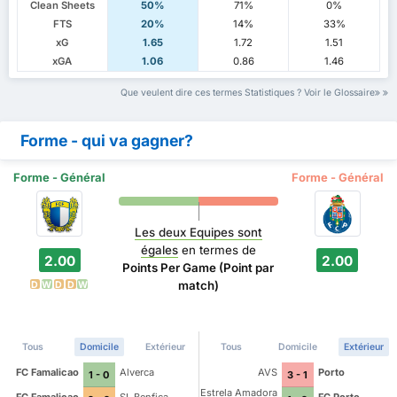
Clean Sheets
50%
71%
0%
FTS
20%
14%
33%
xG
1.65
1.72
1.51
xGA
1.06
0.86
1.46
Que veulent dire ces termes Statistiques ? Voir le Glossaire
Forme - qui va gagner?
Forme - Général
Forme - Général
Les deux Equipes sont
égales
en termes de
2.00
2.00
Points Per Game (Point par
match)
D
W
D
D
W
Tous
Domicile
Extérieur
Tous
Domicile
Extérieur
FC Famalicao
Alverca
AVS
Porto
1 - 0
3 - 1
Estrela Amadora