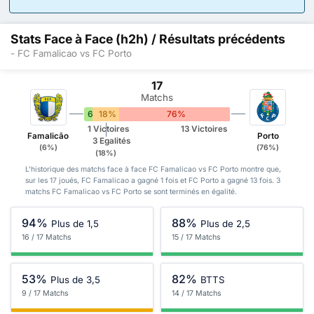
Stats Face à Face (h2h) / Résultats précédents
- FC Famalicao vs FC Porto
17
Matchs
6%
18%
76%
1 Victoires
13 Victoires
Famalicão
Porto
3 Egalités
(6%)
(76%)
(18%)
L'historique des matchs face à face FC Famalicao vs FC Porto montre que,
sur les 17 joués, FC Famalicao a gagné 1 fois et FC Porto a gagné 13 fois. 3
matchs FC Famalicao vs FC Porto se sont terminés en égalité.
94%
88%
Plus de 1,5
Plus de 2,5
16 / 17 Matchs
15 / 17 Matchs
53%
82%
Plus de 3,5
BTTS
9 / 17 Matchs
14 / 17 Matchs