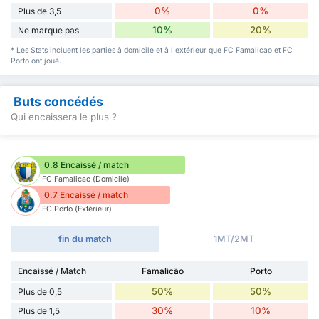
0%
0%
Plus de 3,5
10%
20%
Ne marque pas
* Les Stats incluent les parties à domicile et à l'extérieur que FC Famalicao et FC
Porto ont joué.
Buts concédés
Qui encaissera le plus ?
0.8 Encaissé / match
FC Famalicao (Domicile)
0.7 Encaissé / match
FC Porto (Extérieur)
fin du match
1MT/2MT
Encaissé / Match
Famalicão
Porto
50%
50%
Plus de 0,5
30%
10%
Plus de 1,5