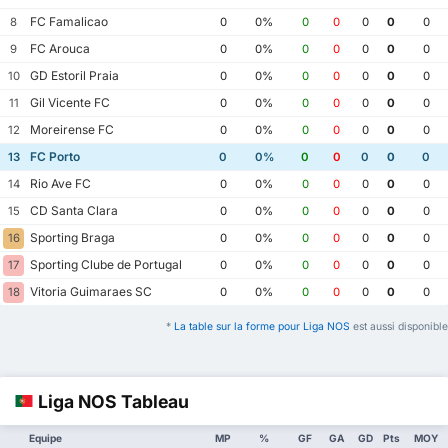
FC Famalicao
8
0
0%
0
0
0
0
0
FC Arouca
9
0
0%
0
0
0
0
0
GD Estoril Praia
10
0
0%
0
0
0
0
0
Gil Vicente FC
11
0
0%
0
0
0
0
0
Moreirense FC
12
0
0%
0
0
0
0
0
FC Porto
13
0
0%
0
0
0
0
0
Rio Ave FC
14
0
0%
0
0
0
0
0
CD Santa Clara
15
0
0%
0
0
0
0
0
Sporting Braga
16
0
0%
0
0
0
0
0
Sporting Clube de Portugal
17
0
0%
0
0
0
0
0
Vitoria Guimaraes SC
18
0
0%
0
0
0
0
0
*
La table sur la forme pour Liga NOS
est aussi disponible
Liga NOS Tableau
Equipe
MP
%
GF
GA
GD
Pts
MOY