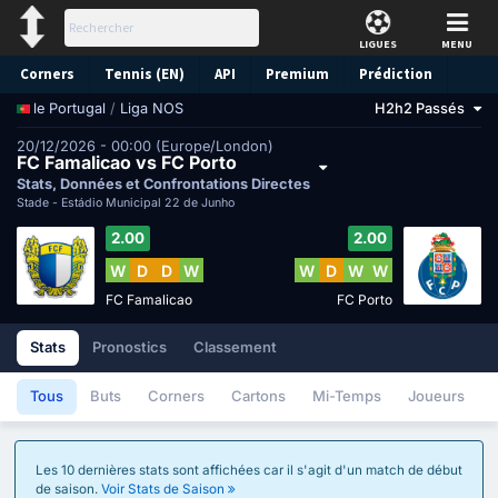
LIGUES
MENU
Corners
Tennis (EN)
API
Premium
Prédiction
/
Liga NOS
H2h2 Passés
le Portugal
20/12/2026 - 00:00 (Europe/London)
FC Famalicao vs FC Porto
Stats, Données et Confrontations Directes
Stade -
Estádio Municipal 22 de Junho
2.00
2.00
W
D
D
W
W
D
W
W
FC Famalicao
FC Porto
Stats
Pronostics
Classement
Tous
Buts
Corners
Cartons
Mi-Temps
Joueurs
Les 10 dernières stats sont affichées car il s'agit d'un match de début
de saison.
Voir Stats de Saison