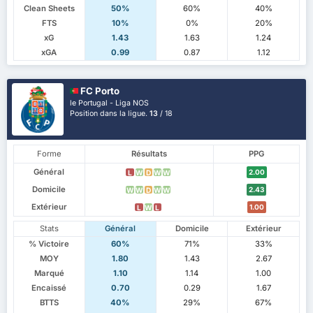
Clean Sheets
50%
60%
40%
FTS
10%
0%
20%
xG
1.43
1.63
1.24
xGA
0.99
0.87
1.12
FC Porto
le Portugal - Liga NOS
Position dans la ligue.
13
/ 18
Forme
Résultats
PPG
Général
2.00
L
W
D
W
W
Domicile
2.43
W
W
D
W
W
Extérieur
1.00
L
W
L
Stats
Général
Domicile
Extérieur
% Victoire
60%
71%
33%
MOY
1.80
1.43
2.67
Marqué
1.10
1.14
1.00
Encaissé
0.70
0.29
1.67
BTTS
40%
29%
67%