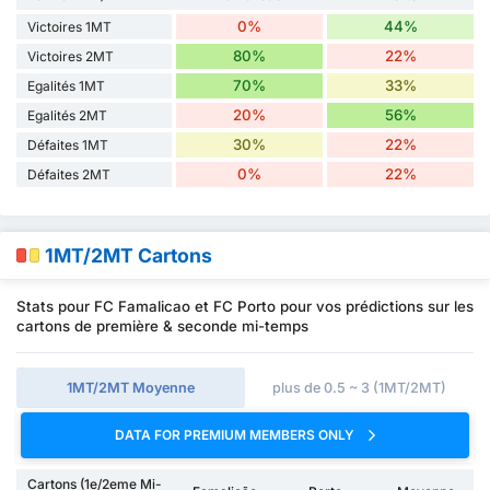
0%
44%
Victoires 1MT
80%
22%
Victoires 2MT
70%
33%
Egalités 1MT
20%
56%
Egalités 2MT
30%
22%
Défaites 1MT
0%
22%
Défaites 2MT
1MT/2MT Cartons
Stats pour FC Famalicao et FC Porto pour vos prédictions sur les
cartons de première & seconde mi-temps
1MT/2MT Moyenne
plus de 0.5 ~ 3 (1MT/2MT)
DATA FOR PREMIUM MEMBERS ONLY
Cartons (1e/2eme Mi-