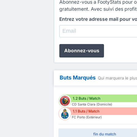
Abonnez-vous a FootyStats pour obt
gratuitement. Avec suivi des profit
Entrez votre adresse mail pour v
Abonnez-vous
Buts Marqués
Qui marquera le plus
1.2 Buts / Match
CD Santa Clara (Domicile)
1.1 Buts / Match
FC Porto (Extérieur)
fin du match