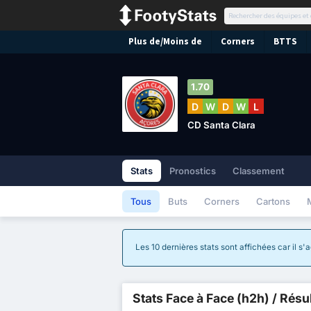
Plus de/Moins de
Corners
BTTS
1.70
D
W
D
W
L
CD Santa Clara
Stats
Pronostics
Classement
Tous
Buts
Corners
Cartons
Les 10 dernières stats sont affichées car il s
Stats Face à Face (h2h) / Résu