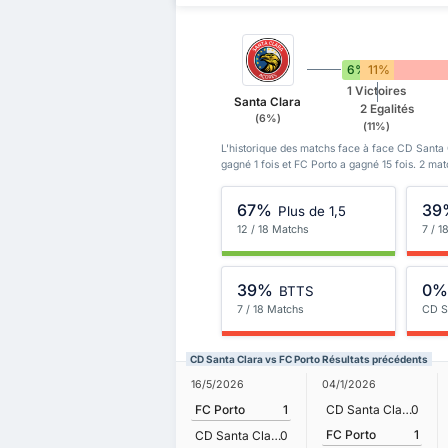
6%
11%
1 Victoires
Santa Clara
2 Egalités
(6%)
(11%)
L'historique des matchs face à face CD Santa 
gagné 1 fois et FC Porto a gagné 15 fois. 2 ma
67%
39
Plus de 1,5
12 / 18 Matchs
7 / 1
39%
0
BTTS
7 / 18 Matchs
CD S
CD Santa Clara vs FC Porto Résultats précédents
16/5/2026
04/1/2026
FC Porto
1
CD Santa Clara
0
FC Porto
1
CD Santa Clara
0