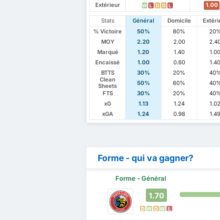
Extérieur
1.00
W
L
D
D
L
Stats
Général
Domicile
Extéri
% Victoire
50%
80%
20
MOY
2.20
2.00
2.4
Marqué
1.20
1.40
1.0
Encaissé
1.00
0.60
1.4
BTTS
30%
20%
40
Clean
50%
60%
40
Sheets
FTS
30%
20%
40
xG
1.13
1.24
1.0
xGA
1.24
0.98
1.4
Forme - qui va gagner?
Forme - Général
1.70
D
W
D
W
L