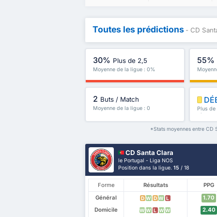
Toutes les prédictions
- CD Sant
30%
55%
Plus de 2,5
Moyenne de la ligue : 0%
Moyenne
2
DÉ
Buts / Match
Moyenne de la ligue : 0
Plus de
plus
*Stats moyennes entre CD Sa
CD Santa Clara
le Portugal - Liga NOS
Position dans la ligue.
15
/ 18
Forme
Résultats
PPG
Général
1.70
D
W
D
W
L
Domicile
2.40
W
W
L
W
W