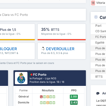
Vitoria
18
a Clara vs FC Porto
Co
Pari
35%
Plus de 1,5
BTTS
CD Sant
 de la ligue : 0%
Moyenne de la ligue : 0%
FC Port
Egalité
BLOQUER
DEVEROUILLER
Plus de 
 1.5, 1MT/2MT &
Plus de 8.5, 9.5 & plus
Plus de 
Plus de 
nta Clara et FC Porto pour la saison en cours
Plus de 
Plus de 
FC Porto
BTTS
le Portugal - Liga NOS
Position dans la ligue.
13
/ 18
Forme
Résultats
PPG
An
Général
2.00
L
W
D
W
W
Le 06/
Domicile
2.43
W
W
D
W
W
rencon