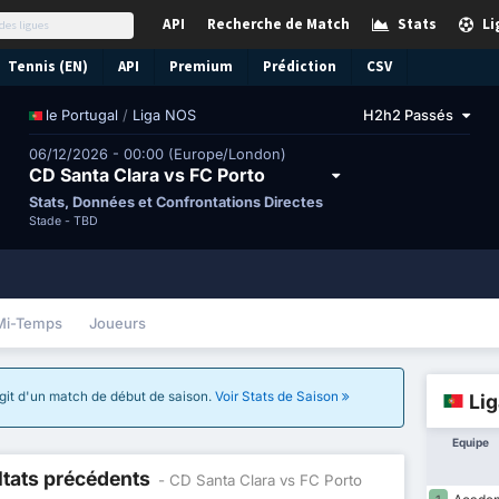
API
Recherche de Match
Stats
Li
Tennis (EN)
API
Premium
Prédiction
CSV
/
Liga NOS
H2h2 Passés
le Portugal
06/12/2026 - 00:00 (Europe/London)
CD Santa Clara vs FC Porto
Stats, Données et Confrontations Directes
Stade -
TBD
Mi-Temps
Joueurs
'agit d'un match de début de saison.
Voir Stats de Saison
Li
Equipe
ltats précédents
- CD Santa Clara vs FC Porto