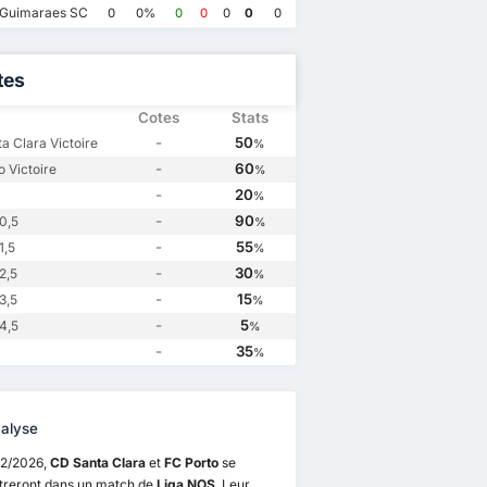
 Guimaraes SC
0
0%
0
0
0
0
0
tes
Cotes
Stats
-
50
a Clara Victoire
%
-
60
o Victoire
%
-
20
%
-
90
0,5
%
-
55
1,5
%
-
30
2,5
%
-
15
3,5
%
-
5
4,5
%
-
35
%
alyse
12/2026,
CD Santa Clara
et
FC Porto
se
treront dans un match de
Liga NOS
. Leur