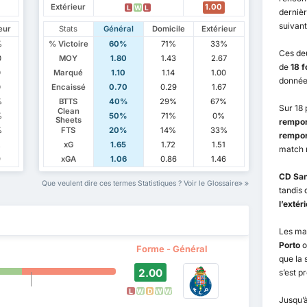
Extérieur
1.00
L
W
L
dernièr
suivant
eur
Stats
Général
Domicile
Extérieur
%
% Victoire
60%
71%
33%
Ces de
0
MOY
1.80
1.43
2.67
de
18 f
0
Marqué
1.10
1.14
1.00
donnée
0
Encaissé
0.70
0.29
1.67
%
BTTS
40%
29%
67%
Sur 18
Clean
%
50%
71%
0%
Sheets
rempor
%
FTS
20%
14%
33%
rempor
2
xG
1.65
1.72
1.51
match 
9
xGA
1.06
0.86
1.46
CD San
Que veulent dire ces termes Statistiques ? Voir le Glossaire
tandis
l’extér
Les ma
Porto
o
Forme - Général
que la 
2.00
s’est p
L
W
D
W
W
Jusqu’à