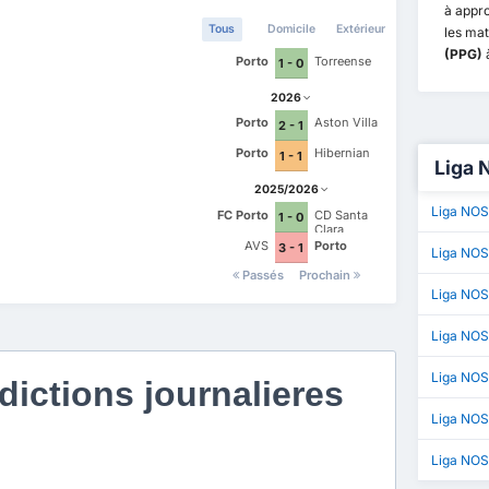
à appr
Tous
Domicile
Extérieur
les ma
(PPG)
à
Porto
Torreense
1 - 0
2026
Porto
Aston Villa
2 - 1
Porto
Hibernian
1 - 1
Liga 
2025/2026
Liga NOS
FC Porto
CD Santa
1 - 0
Clara
AVS
Porto
3 - 1
Liga NOS
Passés
Prochain
Liga NOS
Liga NO
Liga NOS 
ictions journalieres
Liga NOS
Liga NOS