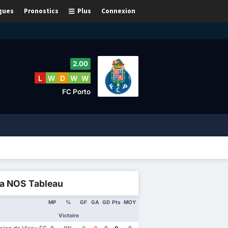
gues
Pronostics
Plus
Connexion
2.00
L
W
D
W
W
FC Porto
ga NOS Tableau
MP
%
GF
GA
GD
Pts
MOY
Victoire