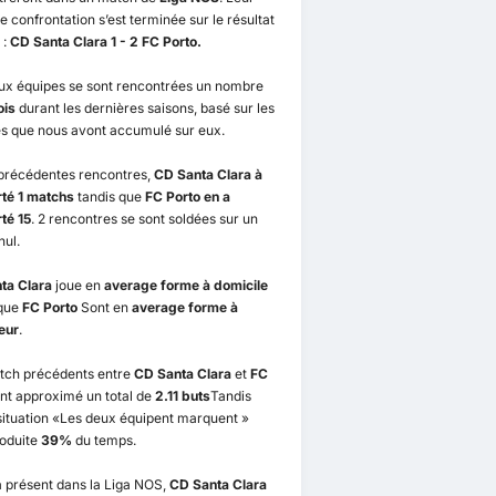
e confrontation s’est terminée sur le résultat
 :
CD Santa Clara 1 - 2 FC Porto.
ux équipes se sont rencontrées un nombre
ois
durant les dernières saisons, basé sur les
s que nous avont accumulé sur eux.
 précédentes rencontres,
CD Santa Clara à
té 1 matchs
tandis que
FC Porto en a
té 15
. 2 rencontres se sont soldées sur un
nul.
ta Clara
joue en
average forme à domicile
 que
FC Porto
Sont en
average forme à
ieur
.
tch précédents entre
CD Santa Clara
et
FC
nt approximé un total de
2.11 buts
Tandis
situation «Les deux équipent marquent »
roduite
39%
du temps.
 présent dans la Liga NOS,
CD Santa Clara