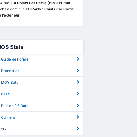
oximé
2.4 Points Par Partie (PPG)
durant
tchs a domicile
FC Porto 1 Points Par Partie
 l’extérieur.
NOS Stats
 Guide de Forme
 Pronostics
 MOY Buts
S BTTS
Plus de 2.5 Buts
 Corners
 xG