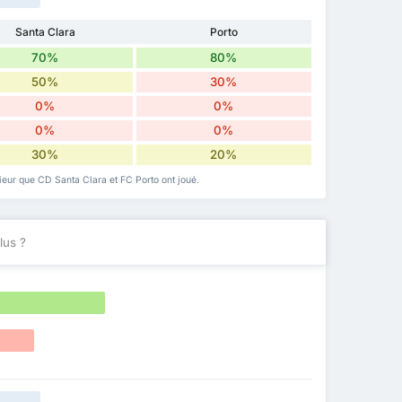
Santa Clara
Porto
70%
80%
50%
30%
0%
0%
0%
0%
30%
20%
érieur que CD Santa Clara et FC Porto ont joué.
lus ?