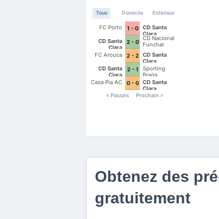
Tous
Domicile
Extérieur
FC Porto
CD Santa
1 - 0
Clara
CD Nacional
CD Santa
2 - 0
Funchal
Clara
FC Arouca
CD Santa
2 - 2
Clara
CD Santa
Sporting
2 - 1
Clara
Braga
Casa Pia AC
CD Santa
0 - 0
Clara
Passés
Prochain
Obtenez des préd
gratuitement