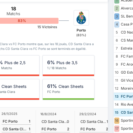
Academ
1
18
Alverc
2
Matchs
SL Ben
3
83%
Casa P
4
15 Victoires
Porto
CD Nac
5
(83%)
CS Mar
6
Clara vs FC Porto montre que, sur les 18 joués, CD Santa Clara a
Estrel
7
tchs CD Santa Clara vs FC Porto se sont terminés en égalité.
FC Fam
8
%
6%
Plus de 2,5
Plus de 3,5
FC Aro
9
8 Matchs
1 / 18 Matchs
GD Esto
10
Gil Vic
11
%
61%
Clean Sheets
Clean Sheets
Moreir
12
anta Clara
FC Porto
FC Por
13
Rio Av
14
CD San
15
26/1/2025
16/8/2024
29/2/2024
15/4/202
Sportin
16
FC Porto
1
CD Santa Clara
0
CD Santa Clara
1
FC Port
Sportin
17
FC Porto
2
FC Porto
2
CD Santa Clara
1