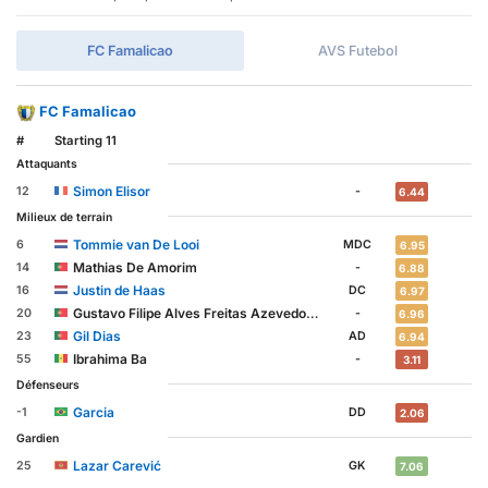
FC Famalicao
AVS Futebol
FC Famalicao
#
Starting 11
Attaquants
Simon Elisor
12
-
6.44
Milieux de terrain
Tommie van De Looi
6
MDC
6.95
Mathias De Amorim
14
-
6.88
Justin de Haas
16
DC
6.97
Gustavo Filipe Alves Freitas Azevedo Sá
20
-
6.96
Gil Dias
23
AD
6.94
Ibrahima Ba
55
-
3.11
Défenseurs
Garcia
-1
DD
2.06
Gardien
Lazar Carević
25
GK
7.06