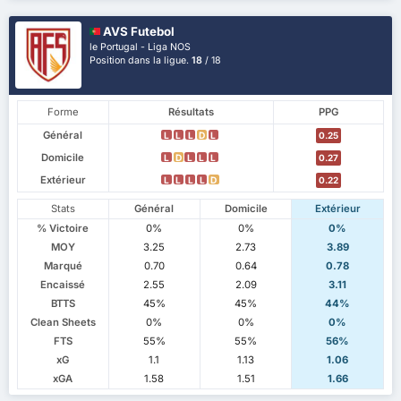
AVS Futebol
le Portugal - Liga NOS
Position dans la ligue.
18
/ 18
Forme
Résultats
PPG
Général
L
L
L
D
L
0.25
Domicile
L
D
L
L
L
0.27
Extérieur
L
L
L
L
D
0.22
Stats
Général
Domicile
Extérieur
% Victoire
0%
0%
0%
MOY
3.25
2.73
3.89
Marqué
0.70
0.64
0.78
Encaissé
2.55
2.09
3.11
BTTS
45%
45%
44%
Clean Sheets
0%
0%
0%
FTS
55%
55%
56%
xG
1.1
1.13
1.06
xGA
1.58
1.51
1.66