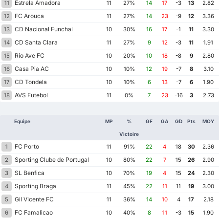
Estrela Amadora
11
11
27%
14
17
-3
13
2.82
FC Arouca
12
11
27%
14
23
-9
12
3.36
CD Nacional Funchal
13
10
30%
16
17
-1
11
3.30
CD Santa Clara
14
11
27%
9
12
-3
11
1.91
Rio Ave FC
15
10
20%
10
18
-8
9
2.80
Casa Pia AC
16
10
10%
12
19
-7
8
3.10
CD Tondela
17
10
10%
6
13
-7
6
1.90
AVS Futebol
18
11
0%
7
23
-16
3
2.73
Equipe
MP
%
GF
GA
GD
Pts
MOY
Victoire
FC Porto
1
11
91%
22
4
18
30
2.36
Sporting Clube de Portugal
2
10
80%
22
7
15
26
2.90
SL Benfica
3
10
70%
19
4
15
24
2.30
Sporting Braga
4
11
45%
22
11
11
19
3.00
Gil Vicente FC
5
11
36%
14
10
4
17
2.18
FC Famalicao
6
10
40%
8
11
-3
15
1.90