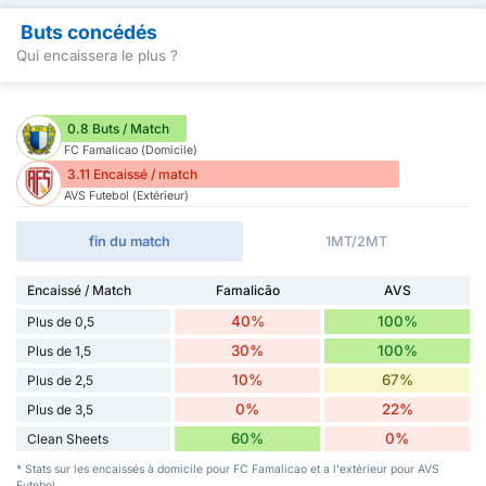
Buts concédés
Qui encaissera le plus ?
0.8 Buts / Match
FC Famalicao (Domicile)
3.11 Encaissé / match
AVS Futebol (Extérieur)
fin du match
1MT/2MT
Encaissé / Match
Famalicão
AVS
40%
100%
Plus de 0,5
30%
100%
Plus de 1,5
10%
67%
Plus de 2,5
0%
22%
Plus de 3,5
60%
0%
Clean Sheets
* Stats sur les encaissés à domicile pour FC Famalicao et a l'extérieur pour AVS
Futebol .