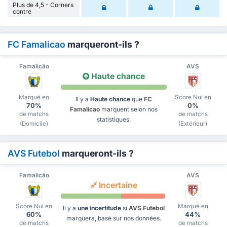
Plus de 4,5 - Corners
contre
FC Famalicao
marqueront-ils ?
Famalicão
AVS
Haute chance
Marqué en
Score Nul en
Il y a
Haute chance
que
FC
70%
0%
Famalicao
marquent selon nos
de matchs
de matchs
statistiques.
(Domicile)
(Extérieur)
AVS Futebol
marqueront-ils ?
Famalicão
AVS
Incertaine
Score Nul en
Marqué en
Il y a
une incertitude
si
AVS Futebol
60%
44%
marquera, basé sur nos données.
de matchs
de matchs