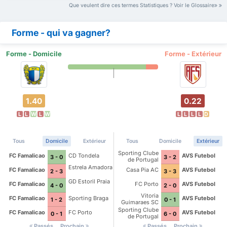
Que veulent dire ces termes Statistiques ? Voir le Glossaire
Forme - qui va gagner?
Forme - Domicile
Forme - Extérieur
1.40
0.22
L
L
W
L
W
L
L
L
L
D
Tous
Domicile
Extérieur
Tous
Domicile
Extérieur
Sporting Clube
FC Famalicao
CD Tondela
AVS Futebol
3 - 0
3 - 2
de Portugal
Estrela Amadora
FC Famalicao
Casa Pia AC
AVS Futebol
2 - 3
3 - 3
GD Estoril Praia
FC Famalicao
FC Porto
AVS Futebol
4 - 0
2 - 0
Vitoria
FC Famalicao
Sporting Braga
AVS Futebol
1 - 2
0 - 1
Guimaraes SC
Sporting Clube
FC Famalicao
FC Porto
AVS Futebol
0 - 1
6 - 0
de Portugal
Passés
Prochain
Passés
Prochain