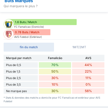
Buts Marqués
Qui marquera le plus ?
1.6 Buts / Match
FC Famalicao (Domicile)
0.78 Buts / Match
AVS Futebol (Extérieur)
fin du match
1MT/2MT
Marqué par match
Famalicão
AVS
70%
44%
Plus de 0,5
50%
22%
Plus de 1,5
30%
11%
Plus de 2,5
10%
0%
Plus de 3,5
30%
56%
Ne marque pas
* Stats & données des matchs a domicile pour FC Famalicao et extérieur pour AVS
Futebol