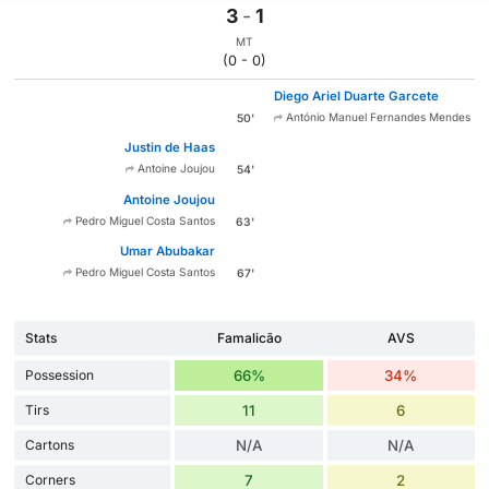
3
-
1
MT
(0 - 0)
Diego Ariel Duarte Garcete
António Manuel Fernandes Mendes
50'
Justin de Haas
Antoine Joujou
54'
Antoine Joujou
Pedro Miguel Costa Santos
63'
Umar Abubakar
Pedro Miguel Costa Santos
67'
Stats
Famalicão
AVS
Possession
66%
34%
Tirs
11
6
Cartons
N/A
N/A
Corners
7
2