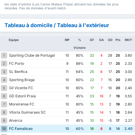
les stats d'arbitre (Luí­s Carlos Mateus Filipe) utilisent nos données les plus
récentes. Pas de données d'avant match.
Tableau à domicile / Tableau à l'extérieur
Equipe
MP
%
GF
GA
GD
Pts
MOY
Victoire
Sporting Clube de Portugal
1
10
80%
32
4
28
25
3.60
FC Porto
2
9
89%
19
2
17
25
2.33
SL Benfica
3
11
64%
25
8
17
25
3.00
Sporting Braga
4
10
60%
22
7
15
20
2.90
Gil Vicente FC
5
10
60%
17
7
10
20
2.40
GD Estoril Praia
6
11
45%
23
16
7
19
3.55
Moreirense FC
7
10
60%
15
13
2
19
2.80
Vitoria Guimaraes SC
8
11
45%
15
14
1
18
2.64
Alverca
9
11
45%
10
15
-5
17
2.27
FC Famalicao
10
10
40%
16
8
8
14
2.40