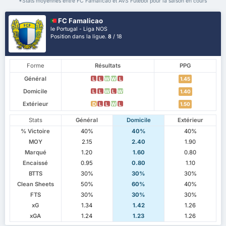
*Stats moyennes entre FC Famalicao et AVS Futebol pour la saison en cours
FC Famalicao
le Portugal - Liga NOS
Position dans la ligue.
8
/ 18
Forme
Résultats
PPG
Général
L
L
W
W
L
1.45
Domicile
L
L
W
L
W
1.40
Extérieur
D
L
L
W
L
1.50
Stats
Général
Domicile
Extérieur
% Victoire
40%
40%
40%
MOY
2.15
2.40
1.90
Marqué
1.20
1.60
0.80
Encaissé
0.95
0.80
1.10
BTTS
30%
30%
30%
Clean Sheets
50%
60%
40%
FTS
30%
30%
30%
xG
1.34
1.42
1.26
xGA
1.24
1.23
1.26