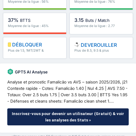
Moyenne de la ligue : 56%
Moyenne de la ligue : 76%
37%
3.15
BTTS
Buts / Match
Moyenne de la ligue : 45%
Moyenne de la ligue : 2.77
DÉBLOQUER
DEVEROUILLER
Plus de 1.5, 1MT/2MT &
Plus de 8.5, 9.5 & plus
plus
GPT5 AI Analyse
Analyse et pronostic Famalicão vs AVS – saison 2025/2026, j21
Contexte rapide - Cotes: Famalicão 1.40 | Nul 4.25 | AVS 7.50 -
Totaux: Over 2.5 buts 1.75 | Over 3.5 buts 3.00 | BTTS Yes 1.95
- Défenses et cleans sheets: Famalicão clean sheet 1....
Inscrivez-vous pour devenir un utilisateur (Gratuit) & voir
les analyses des Stats »