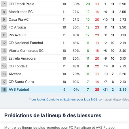
GD Estoril Praia
7
10
30%
20
19
1
11
3.90
Moreirense FC
8
11
27%
12
16
-4
11
2.55
Casa Pia AC
9
11
27%
10
20
-10
11
2.73
FC Arouca
10
10
30%
12
23
-11
11
3.50
Rio Ave FC
11
11
18%
12
23
-11
11
3.18
CD Nacional Funchal
12
11
18%
11
13
-2
10
2.18
Vitoria Guimaraes SC
13
10
30%
8
16
-8
10
2.40
Estrela Amadora
14
10
20%
11
20
-9
10
3.10
CD Tondela
15
11
18%
8
22
-14
8
2.73
Alverca
16
10
20%
11
21
-10
7
3.20
CD Santa Clara
17
10
10%
7
14
-7
6
2.10
AVS Futebol
18
9
0%
7
28
-21
2
3.89
*
Les tables Domicile et Extérieur pour Liga NOS
sont aussi disponibles
Prédictions de la lineup & des blessures
Montre les lineup les plus récentes pour FC Famalicao et AVS Futebol.