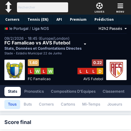
LIGUES
MENU
Corners
Tennis (EN)
API
Premium
Prédiction
/
Liga NOS
H2h2 Passés
le Portugal
09/2/2026 - 18:45 (Europe/London)
FC Famalicao vs AVS Futebol
Stats, Données et Confrontations Directes
Stade -
Estádio Municipal 22 de Junho
1.40
0.22
L
W
L
W
L
L
L
D
FC Famalicao
AVS Futebol
Stats
Pronostics
Compositions D'Equipes
Classement
Tous
Buts
Corners
Cartons
Mi-Temps
Joueurs
Score final