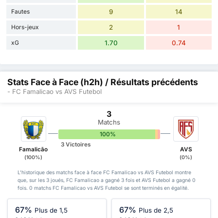
Fautes
9
14
Hors-jeux
2
1
xG
1.70
0.74
Stats Face à Face (h2h) / Résultats précédents
- FC Famalicao vs AVS Futebol
3
Matchs
100%
0%
0%
3 Victoires
Famalicão
AVS
(100%)
(0%)
L'historique des matchs face à face FC Famalicao vs AVS Futebol montre
que, sur les 3 joués, FC Famalicao a gagné 3 fois et AVS Futebol a gagné 0
fois. 0 matchs FC Famalicao vs AVS Futebol se sont terminés en égalité.
67%
67%
Plus de 1,5
Plus de 2,5