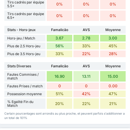
Tirs cadrés par équipe
0%
0%
0%
5.5+
Tirs cadrés par équipe
0%
0%
0%
6.5+
Stats - Hors-jeux
Famalicão
AVS
Moyenne
3.67
2.78
3.00
Hors-jeu / Match
56%
33%
45%
Plus de 2.5 Hors-jeu
33%
22%
28%
Plus de 3.5 Hors-jeu
Stats Diverses
Famalicão
AVS
Moyenne
Fautes Commises /
16.90
13.11
15.00
match
0
0
0.00
Fautes Prises / match
51%
42%
47%
Possession moyenne
% Egalité Fin du
20%
22%
21%
Match
Certain pourcentages sont arrondis au plus proche, et peuvent parfois s'additionner a
un total de 101%