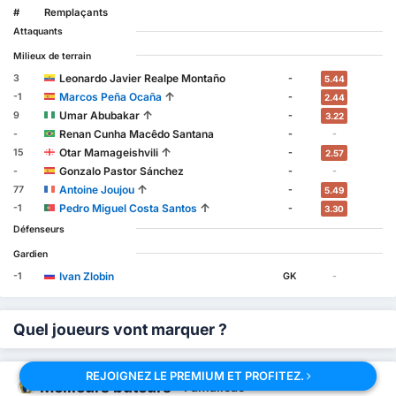
#
Remplaçants
Attaquants
Milieux de terrain
Leonardo Javier Realpe Montaño
3
-
5.44
↑
Marcos Peña Ocaña
-1
-
2.44
↑
Umar Abubakar
9
-
3.22
Renan Cunha Macêdo Santana
-
-
-
↑
Otar Mamageishvili
15
-
2.57
Gonzalo Pastor Sánchez
-
-
-
↑
Antoine Joujou
77
-
5.49
↑
Pedro Miguel Costa Santos
-1
-
3.30
Défenseurs
Gardien
Ivan Zlobin
-1
GK
-
Quel joueurs vont marquer ?
REJOIGNEZ LE PREMIUM ET PROFITEZ.
Meilleurs buteurs
-
Famalicão