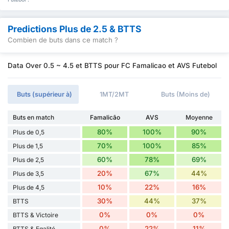
Predictions Plus de 2.5 & BTTS
Combien de buts dans ce match ?
Data Over 0.5 ~ 4.5 et BTTS pour FC Famalicao et AVS Futebol
Buts (supérieur à)
1MT/2MT
Buts (Moins de)
Buts en match
Famalicão
AVS
Moyenne
80%
100%
90%
Plus de 0,5
70%
100%
85%
Plus de 1,5
60%
78%
69%
Plus de 2,5
20%
67%
44%
Plus de 3,5
10%
22%
16%
Plus de 4,5
30%
44%
37%
BTTS
0%
0%
0%
BTTS & Victoire
0%
22%
11%
BTTS & Egalité