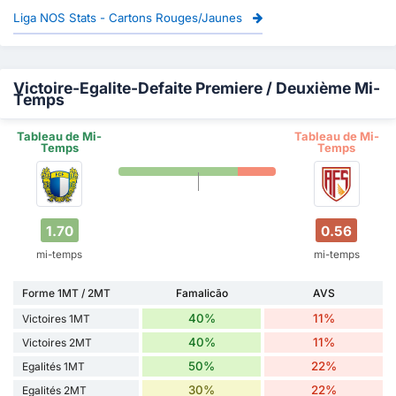
Liga NOS Stats - Cartons Rouges/Jaunes
Victoire-Egalite-Defaite Premiere / Deuxième Mi-
Temps
Tableau de Mi-
Tableau de Mi-
Temps
Temps
1.70
0.56
mi-temps
mi-temps
Forme 1MT / 2MT
Famalicão
AVS
40%
11%
Victoires 1MT
40%
11%
Victoires 2MT
50%
22%
Egalités 1MT
30%
22%
Egalités 2MT