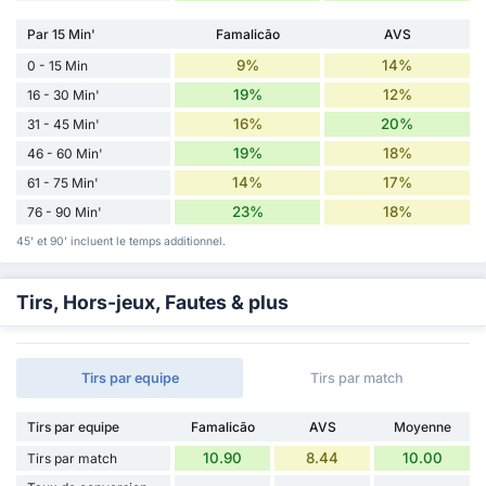
Par 15 Min'
Famalicão
AVS
9%
14%
0 - 15 Min
19%
12%
16 - 30 Min'
16%
20%
31 - 45 Min'
19%
18%
46 - 60 Min'
14%
17%
61 - 75 Min'
23%
18%
76 - 90 Min'
45' et 90' incluent le temps additionnel.
Tirs, Hors-jeux, Fautes & plus
Tirs par equipe
Tirs par match
Tirs par equipe
Famalicão
AVS
Moyenne
10.90
8.44
10.00
Tirs par match