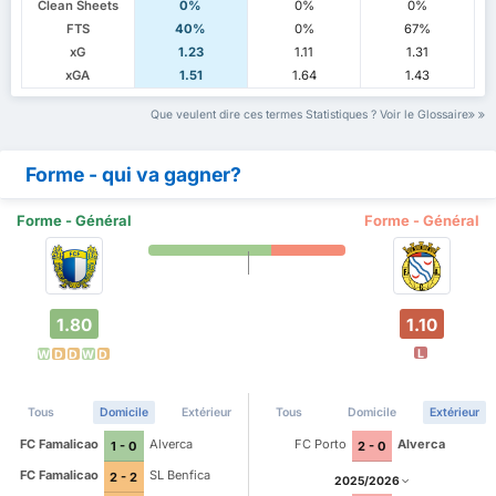
Clean Sheets
0%
0%
0%
FTS
40%
0%
67%
xG
1.23
1.11
1.31
xGA
1.51
1.64
1.43
Que veulent dire ces termes Statistiques ? Voir le Glossaire
Forme - qui va gagner?
Forme - Général
Forme - Général
1.80
1.10
L
W
D
D
W
D
Tous
Domicile
Extérieur
Tous
Domicile
Extérieur
FC Famalicao
Alverca
FC Porto
Alverca
1 - 0
2 - 0
FC Famalicao
SL Benfica
2 - 2
2025/2026