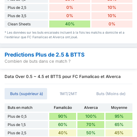
0%
10%
Plus de 2,5
0%
10%
Plus de 3,5
40%
0%
Clean Sheets
* Les données sur les buts encaissés incluent à la fois les matchs a domicile et a
l'extérieur que FC Famalicao et Alverca ont joué.
Predictions Plus de 2.5 & BTTS
Combien de buts dans ce match ?
Data Over 0.5 ~ 4.5 et BTTS pour FC Famalicao et Alverca
Buts (supérieur à)
1MT/2MT
Buts (Moins de)
Buts en match
Famalicão
Alverca
Moyenne
90%
100%
95%
Plus de 0,5
60%
70%
65%
Plus de 1,5
40%
50%
45%
Plus de 2,5