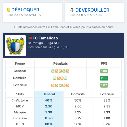
DÉBLOQUER
DEVEROUILLER
Plus de 1.5, 1MT/2MT &
Plus de 8.5, 9.5 & plus
plus
*Stats moyennes entre FC Famalicao et Alverca pour la saison en cours
FC Famalicao
le Portugal - Liga NOS
Position dans la ligue.
5
/ 18
Forme
Résultats
PPG
Général
1.80
W
D
D
W
D
Domicile
2.00
W
D
D
W
Extérieur
1.67
D
D
W
D
D
Stats
Général
Domicile
Extérieur
% Victoire
40%
50%
33%
MOY
2.20
2.00
2.33
Marqué
1.30
1.25
1.33
Encaissé
0.90
0.75
1.00
BTTS
60%
50%
67%