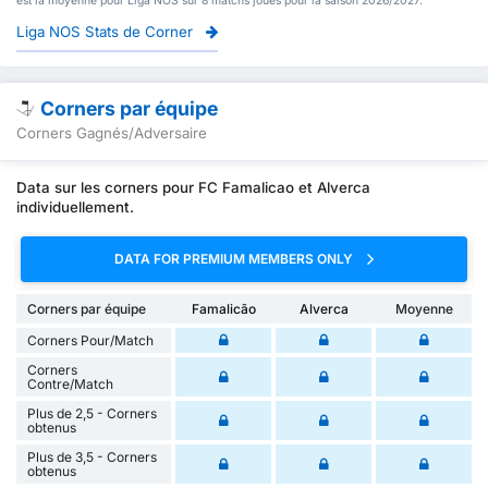
est la moyenne pour Liga NOS sur 8 matchs joués pour la saison 2026/2027.
Liga NOS Stats de Corner
Corners par équipe
Corners Gagnés/Adversaire
Data sur les corners pour FC Famalicao et Alverca
individuellement.
DATA FOR PREMIUM MEMBERS ONLY
Corners par équipe
Famalicão
Alverca
Moyenne
Corners Pour/Match
Corners
Contre/Match
Plus de 2,5 - Corners
obtenus
Plus de 3,5 - Corners
obtenus