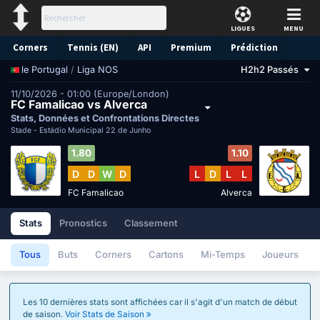
LIGUES
MENU
Corners
Tennis (EN)
API
Premium
Prédiction
/
Liga NOS
H2h2 Passés
le Portugal
11/10/2026 - 01:00 (Europe/London)
FC Famalicao vs Alverca
Stats, Données et Confrontations Directes
Stade -
Estádio Municipal 22 de Junho
1.80
1.10
D
D
W
D
L
D
L
L
FC Famalicao
Alverca
Stats
Pronostics
Classement
Tous
Buts
Corners
Cartons
Mi-Temps
Joueurs
Les 10 dernières stats sont affichées car il s'agit d'un match de début
de saison.
Voir Stats de Saison