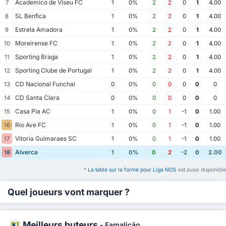
Academico de Viseu FC
7
1
0%
2
2
0
1
4.00
SL Benfica
8
1
0%
2
2
0
1
4.00
Estrela Amadora
9
1
0%
2
2
0
1
4.00
Moreirense FC
10
1
0%
2
2
0
1
4.00
Sporting Braga
11
1
0%
2
2
0
1
4.00
Sporting Clube de Portugal
12
1
0%
2
2
0
1
4.00
CD Nacional Funchal
13
0
0%
0
0
0
0
0
CD Santa Clara
14
0
0%
0
0
0
0
0
Casa Pia AC
15
1
0%
0
1
-1
0
1.00
Rio Ave FC
16
1
0%
0
1
-1
0
1.00
Vitoria Guimaraes SC
17
1
0%
0
1
-1
0
1.00
Alverca
18
1
0%
0
2
-2
0
2.00
*
La table sur la forme pour Liga NOS
est aussi disponible
Quel joueurs vont marquer ?
Meilleurs buteurs
-
Famalicão