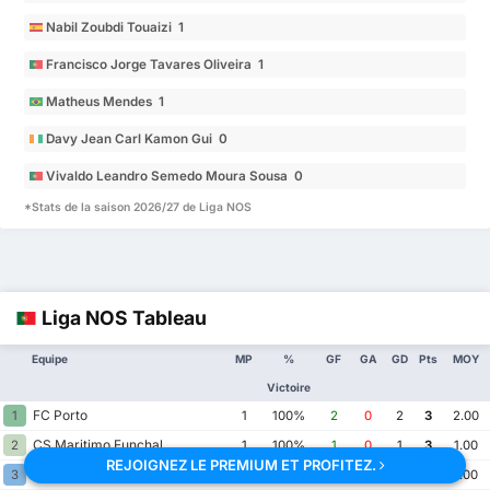
Nabil Zoubdi Touaizi 1
Francisco Jorge Tavares Oliveira 1
Matheus Mendes 1
Davy Jean Carl Kamon Gui 0
Vivaldo Leandro Semedo Moura Sousa 0
*Stats de la saison 2026/27 de Liga NOS
Liga NOS Tableau
Equipe
MP
%
GF
GA
GD
Pts
MOY
Victoire
FC Porto
1
1
100%
2
0
2
3
2.00
CS Maritimo Funchal
2
1
100%
1
0
1
3
1.00
REJOIGNEZ LE PREMIUM ET PROFITEZ.
FC Arouca
3
1
100%
1
0
1
3
1.00