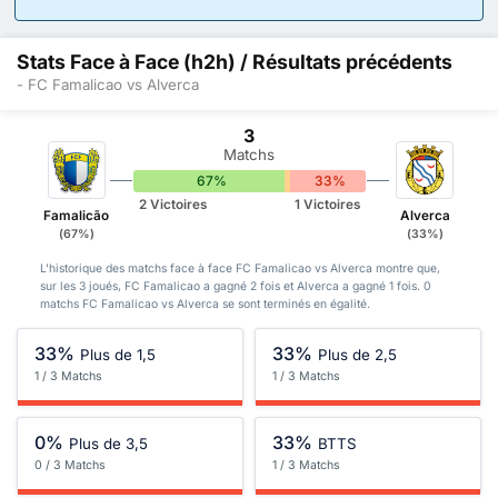
Stats Face à Face (h2h) / Résultats précédents
- FC Famalicao vs Alverca
3
Matchs
67%
0%
33%
2 Victoires
1 Victoires
Famalicão
Alverca
(67%)
(33%)
L'historique des matchs face à face FC Famalicao vs Alverca montre que,
sur les 3 joués, FC Famalicao a gagné 2 fois et Alverca a gagné 1 fois. 0
matchs FC Famalicao vs Alverca se sont terminés en égalité.
33%
33%
Plus de 1,5
Plus de 2,5
1 / 3 Matchs
1 / 3 Matchs
0%
33%
Plus de 3,5
BTTS
0 / 3 Matchs
1 / 3 Matchs