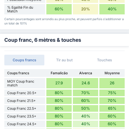
% Egalité Fin du
60%
20%
40%
Match
Certain pourcentages sont arrondis au plus proche, et peuvent parfois s'additionner a
un total de 101%
Coup franc, 6 mètres & touches
Coups francs
Tir au but
Touches
Coups francs
Famalicão
Alverca
Moyenne
MOY Coup franc
27.9
24.6
26
match
80%
70%
75%
Coup Franc 20.5+
80%
60%
70%
Coup Franc 21.5+
80%
50%
65%
Coup Franc 22.5+
80%
40%
60%
Coup Franc 23.5+
80%
40%
60%
Coup Franc 24.5+