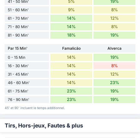
5%
19%
41 - 50 Min'
9%
8%
51 - 60 Min'
14%
12%
61 - 70 Min'
14%
8%
71 - 80 Min'
18%
19%
81 - 90 Min'
Par 15 Min'
Famalicão
Alverca
14%
19%
0 - 15 Min
14%
8%
16 - 30 Min'
14%
12%
31 - 45 Min'
14%
23%
46 - 60 Min'
23%
19%
61 - 75 Min'
23%
19%
76 - 90 Min'
45' et 90' incluent le temps additionnel.
Tirs, Hors-jeux, Fautes & plus