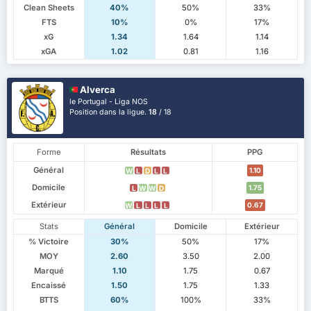
Clean Sheets
40%
50%
33%
FTS
10%
0%
17%
xG
1.34
1.64
1.14
xGA
1.02
0.81
1.16
Alverca
le Portugal - Liga NOS
Position dans la ligue.
18
/ 18
Forme
Résultats
PPG
Général
1.10
W
L
D
L
L
Domicile
1.75
L
W
W
D
Extérieur
0.67
W
L
L
L
L
Stats
Général
Domicile
Extérieur
% Victoire
30%
50%
17%
MOY
2.60
3.50
2.00
Marqué
1.10
1.75
0.67
Encaissé
1.50
1.75
1.33
BTTS
60%
100%
33%