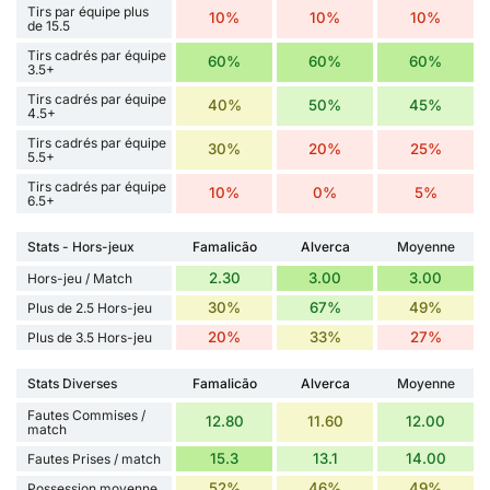
Tirs par équipe plus
10%
10%
10%
de 15.5
Tirs cadrés par équipe
60%
60%
60%
3.5+
Tirs cadrés par équipe
40%
50%
45%
4.5+
Tirs cadrés par équipe
30%
20%
25%
5.5+
Tirs cadrés par équipe
10%
0%
5%
6.5+
Stats - Hors-jeux
Famalicão
Alverca
Moyenne
2.30
3.00
3.00
Hors-jeu / Match
30%
67%
49%
Plus de 2.5 Hors-jeu
20%
33%
27%
Plus de 3.5 Hors-jeu
Stats Diverses
Famalicão
Alverca
Moyenne
Fautes Commises /
12.80
11.60
12.00
match
15.3
13.1
14.00
Fautes Prises / match
52%
46%
49%
Possession moyenne