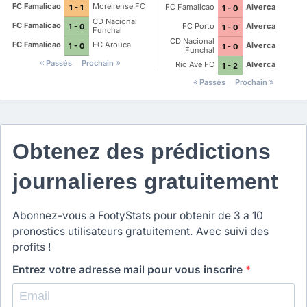
FC Famalicao
Moreirense FC
FC Famalicao
Alverca
1 - 1
1 - 0
CD Nacional
FC Famalicao
FC Porto
Alverca
1 - 0
1 - 0
Funchal
CD Nacional
FC Famalicao
FC Arouca
Alverca
1 - 0
1 - 0
Funchal
Passés
Prochain
Rio Ave FC
Alverca
1 - 2
Passés
Prochain
Obtenez des prédictions
journalieres gratuitement
Abonnez-vous a FootyStats pour obtenir de 3 a 10
pronostics utilisateurs gratuitement. Avec suivi des
profits !
Entrez votre adresse mail pour vous inscrire
*