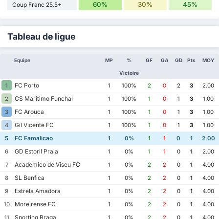
60%
30%
45%
Coup Franc 25.5+
Tableau de ligue
Equipe
MP
%
GF
GA
GD
Pts
MOY
Victoire
FC Porto
1
1
100%
2
0
2
3
2.00
CS Maritimo Funchal
2
1
100%
1
0
1
3
1.00
FC Arouca
3
1
100%
1
0
1
3
1.00
Gil Vicente FC
4
1
100%
1
0
1
3
1.00
FC Famalicao
5
1
0%
1
1
0
1
2.00
GD Estoril Praia
6
1
0%
1
1
0
1
2.00
Academico de Viseu FC
7
1
0%
2
2
0
1
4.00
SL Benfica
8
1
0%
2
2
0
1
4.00
Estrela Amadora
9
1
0%
2
2
0
1
4.00
Moreirense FC
10
1
0%
2
2
0
1
4.00
Sporting Braga
11
1
0%
2
2
0
1
4.00