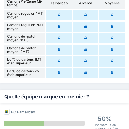
Cartons (1e/2eme Mi-
Famalicão
Alverca
Moyenne
temps)
Cartons reçus en 1MT
moyen
Cartons reçus en 2MT
moyen
Cartons de match
moyen (1MT)
Cartons de match
moyen (2MT)
Le % de cartons 1MT
était supérieur
Le % de cartons 2MT
était supérieur
Quelle équipe marque en premier ?
FC Famalicao
50%
Ont marqué en
premier sur 5 / 10