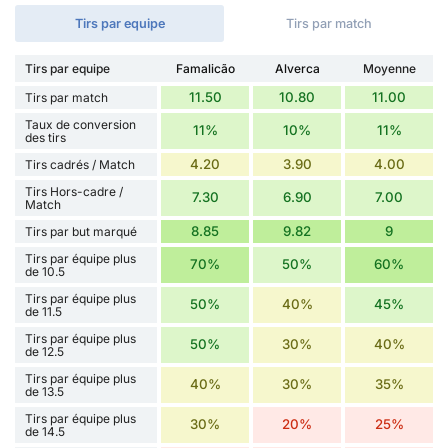
Tirs par equipe
Tirs par match
Tirs par equipe
Famalicão
Alverca
Moyenne
11.50
10.80
11.00
Tirs par match
Taux de conversion
11%
10%
11%
des tirs
4.20
3.90
4.00
Tirs cadrés / Match
Tirs Hors-cadre /
7.30
6.90
7.00
Match
8.85
9.82
9
Tirs par but marqué
Tirs par équipe plus
70%
50%
60%
de 10.5
Tirs par équipe plus
50%
40%
45%
de 11.5
Tirs par équipe plus
50%
30%
40%
de 12.5
Tirs par équipe plus
40%
30%
35%
de 13.5
Tirs par équipe plus
30%
20%
25%
de 14.5