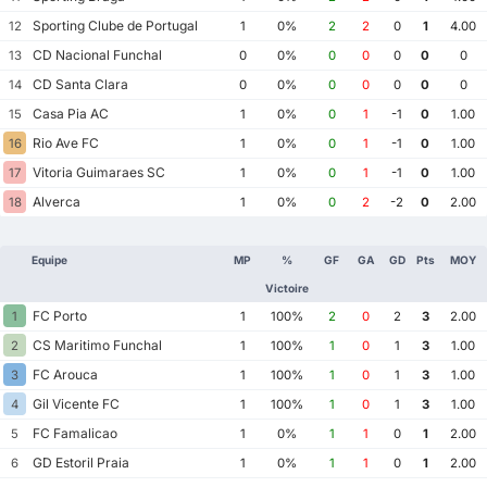
Sporting Clube de Portugal
12
1
0%
2
2
0
1
4.00
CD Nacional Funchal
13
0
0%
0
0
0
0
0
CD Santa Clara
14
0
0%
0
0
0
0
0
Casa Pia AC
15
1
0%
0
1
-1
0
1.00
Rio Ave FC
16
1
0%
0
1
-1
0
1.00
Vitoria Guimaraes SC
17
1
0%
0
1
-1
0
1.00
Alverca
18
1
0%
0
2
-2
0
2.00
Equipe
MP
%
GF
GA
GD
Pts
MOY
Victoire
FC Porto
1
1
100%
2
0
2
3
2.00
CS Maritimo Funchal
2
1
100%
1
0
1
3
1.00
FC Arouca
3
1
100%
1
0
1
3
1.00
Gil Vicente FC
4
1
100%
1
0
1
3
1.00
FC Famalicao
5
1
0%
1
1
0
1
2.00
GD Estoril Praia
6
1
0%
1
1
0
1
2.00