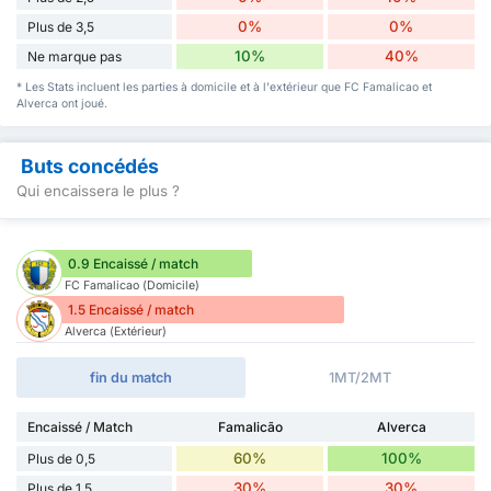
0%
0%
Plus de 3,5
10%
40%
Ne marque pas
* Les Stats incluent les parties à domicile et à l'extérieur que FC Famalicao et
Alverca ont joué.
Buts concédés
Qui encaissera le plus ?
0.9 Encaissé / match
FC Famalicao (Domicile)
1.5 Encaissé / match
Alverca (Extérieur)
fin du match
1MT/2MT
Encaissé / Match
Famalicão
Alverca
60%
100%
Plus de 0,5
30%
30%
Plus de 1,5