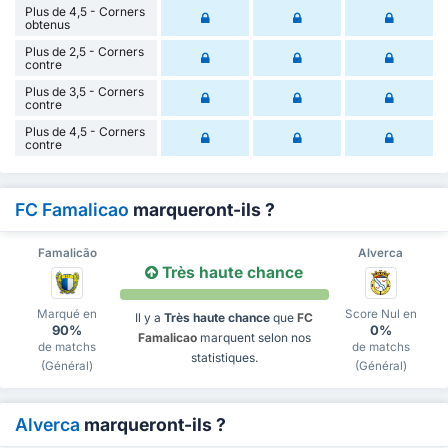
Plus de 4,5 - Corners
obtenus
Plus de 2,5 - Corners
contre
Plus de 3,5 - Corners
contre
Plus de 4,5 - Corners
contre
FC Famalicao
marqueront-ils ?
Famalicão
Alverca
Très haute chance
Marqué en
Score Nul en
Il y a
Très haute chance
que
FC
90%
0%
Famalicao
marquent selon nos
de matchs
de matchs
statistiques.
(Général)
(Général)
Alverca
marqueront-ils ?