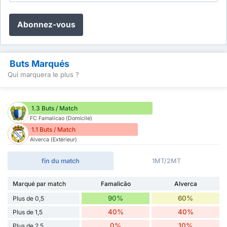
Abonnez-vous
Buts Marqués
Qui marquera le plus ?
1.3 Buts / Match
FC Famalicao (Domicile)
1.1 Buts / Match
Alverca (Extérieur)
fin du match
1MT/2MT
Marqué par match
Famalicão
Alverca
90%
60%
Plus de 0,5
40%
40%
Plus de 1,5
0%
10%
Plus de 2,5