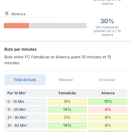
matchs
Alverca
30%
Ont marqué en
premier sur 3 / 10
matchs
Buts par minutes
Buts entre FC Famalicao et Alverca avant 10 minutes et 15
minutes.
Total de buts
Marqué
Encaissé
Par 10 Min'
Famalicão
Alverca
9%
15%
0 - 10 Min
14%
4%
11 - 20 Min'
5%
8%
21 - 30 Min'
14%
8%
31 - 40 Min'