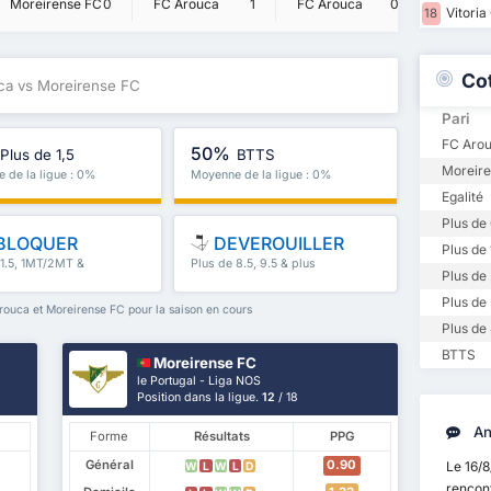
Moreire
Moreirense FC
0
FC Arouca
1
FC Arouca
0
Vitoria
18
Co
ca vs Moreirense FC
Pari
FC Arou
50%
Plus de 1,5
BTTS
Moreire
 de la ligue : 0%
Moyenne de la ligue : 0%
Egalité
Plus de 
BLOQUER
DEVEROUILLER
Plus de 
 1.5, 1MT/2MT &
Plus de 8.5, 9.5 & plus
Plus de 
Plus de 
ouca et Moreirense FC pour la saison en cours
Plus de 
BTTS
Moreirense FC
le Portugal - Liga NOS
Position dans la ligue.
12
/ 18
An
Forme
Résultats
PPG
Général
0.90
Le 16/
W
L
W
L
D
rencon