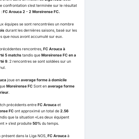
e confrontation s’est terminée sur le résultat
 :
FC Arouca 2 - 2 Moreirense FC.
ux équipes se sont rencontrées un nombre
ois
durant les dernières saisons, basé sur les
s que nous avont accumulé sur eux.
 précédentes rencontres,
FC Arouca à
té 5 matchs
tandis que
Moreirense FC en a
té 9
. 2 rencontres se sont soldées sur un
nul.
uca
joue en
average forme à domicile
 que
Moreirense FC
Sont en
average forme
érieur
.
tch précédents entre
FC Arouca
et
ense FC
ont approximé un total de
2.56
ndis que la situation «Les deux équipent
t » s’est produite
50%
du temps.
 présent dans la Liga NOS,
FC Arouca
à