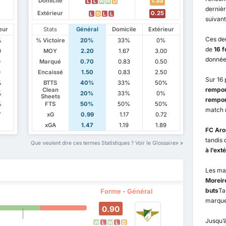
Domicile
1.33
L
L
W
W
D
dernièr
Extérieur
0.25
L
D
L
L
suivant
eur
Stats
Général
Domicile
Extérieur
Ces de
%
% Victoire
20%
33%
0%
de
16 f
0
MOY
2.20
1.67
3.00
donnée
0
Marqué
0.70
0.83
0.50
0
Encaissé
1.50
0.83
2.50
Sur 16
%
BTTS
40%
33%
50%
rempor
Clean
%
20%
33%
0%
Sheets
rempor
%
FTS
50%
50%
50%
match 
7
xG
0.99
1.17
0.72
xGA
1.47
1.19
1.89
FC Aro
tandis
Que veulent dire ces termes Statistiques ? Voir le Glossaire
à l’ext
Les ma
Moreir
buts
Ta
Forme - Général
marquen
0.90
Jusqu’à
W
L
W
L
D