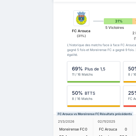
31%
5 Victoires
FC Arouca
2 
(31%)
(
L'historique des matchs face à face FC Arouca
gagné 5 fois et Moreirense FC a gagné 9 fois
égalité.
69%
50
Plus de 1,5
11 / 16 Matchs
8 / 
50%
25
BTTS
8 / 16 Matchs
FC A
FC Arouca vs Moreirense FC Résultats précédents
21/3/2026
02/11/2025
Moreirense FC
0
FC Arouca
0