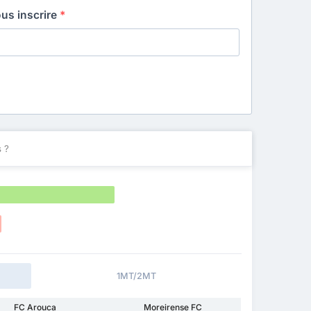
ous inscrire
*
 ?
1MT/2MT
FC Arouca
Moreirense FC