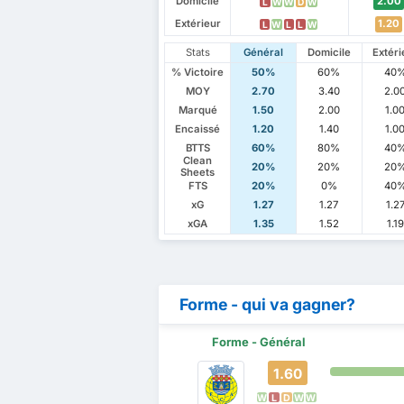
Domicile
2.00
L
W
W
D
W
Extérieur
1.20
L
W
L
L
W
Stats
Général
Domicile
Extéri
% Victoire
50%
60%
40
MOY
2.70
3.40
2.0
Marqué
1.50
2.00
1.0
Encaissé
1.20
1.40
1.0
BTTS
60%
80%
40
Clean
20%
20%
20
Sheets
FTS
20%
0%
40
xG
1.27
1.27
1.2
xGA
1.35
1.52
1.19
Forme - qui va gagner?
Forme - Général
1.60
W
L
D
W
W