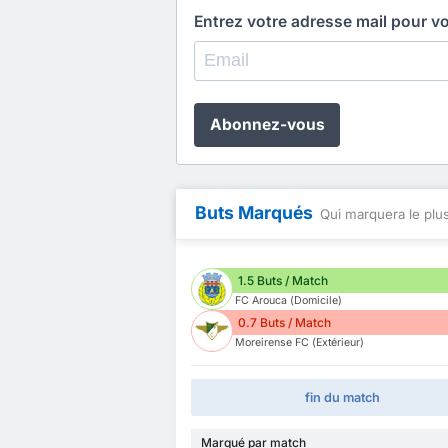
Entrez votre adresse mail pour v
Abonnez-vous
Buts Marqués
Qui marquera le plus
1.5 Buts / Match
FC Arouca (Domicile)
0.7 Buts / Match
Moreirense FC (Extérieur)
fin du match
Marqué par match