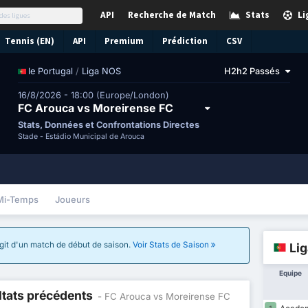
API
Recherche de Match
Stats
Li
Tennis (EN)
API
Premium
Prédiction
CSV
/
Liga NOS
H2h2 Passés
le Portugal
16/8/2026 - 18:00 (Europe/London)
FC Arouca vs Moreirense FC
Stats, Données et Confrontations Directes
Stade -
Estádio Municipal de Arouca
Mi-Temps
Joueurs
'agit d'un match de début de saison.
Voir Stats de Saison
Li
Equipe
ltats précédents
- FC Arouca vs Moreirense FC