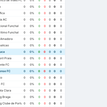
ico de Viseu FC
0
0%
0
0
0
0
0
a
0
0%
0
0
0
0
0
fica
0
0%
0
0
0
0
0
ia AC
0
0%
0
0
0
0
0
ional Funchal
0
0%
0
0
0
0
0
itimo Funchal
0
0%
0
0
0
0
0
a Amadora
0
0%
0
0
0
0
0
alicao
0
0%
0
0
0
0
0
uca
0
0%
0
0
0
0
0
ril Praia
0
0%
0
0
0
0
0
ente FC
0
0%
0
0
0
0
0
ense FC
0
0%
0
0
0
0
0
to
0
0%
0
0
0
0
0
e FC
0
0%
0
0
0
0
0
ta Clara
0
0%
0
0
0
0
0
26/2/2022
30/4/2017
23
25/9/2021
g Braga
0
0%
0
0
0
0
0
FC Arouca
1
FC Arouca
2
uca
0
Moreirense FC
2
g Clube de Portugal
0
0%
0
0
0
0
0