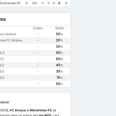
nse FC
1
Moreirense FC
1
Moreirense FC
2
FC Arouca
1
 Guimaraes SC
0
0%
0
0
0
0
0
tes
Cotes
Stats
-
50
ca Victoire
%
-
20
nse FC Victoire
%
-
20
%
-
95
0,5
%
-
60
1,5
%
-
45
2,5
%
-
30
3,5
%
-
15
4,5
%
-
50
%
alyse
8/2026,
FC Arouca
et
Moreirense FC
se
treront dans un match de
Liga NOS
. Leur