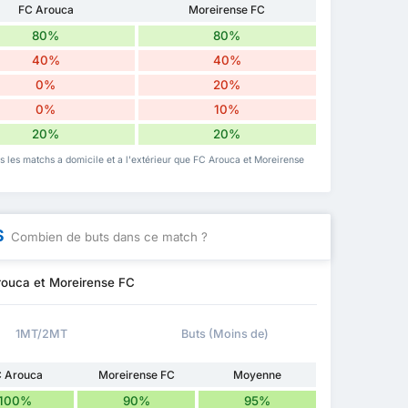
FC Arouca
Moreirense FC
80%
80%
40%
40%
0%
20%
0%
10%
20%
20%
is les matchs a domicile et a l'extérieur que FC Arouca et Moreirense
S
Combien de buts dans ce match ?
rouca et Moreirense FC
1MT/2MT
Buts (Moins de)
 Arouca
Moreirense FC
Moyenne
100%
90%
95%