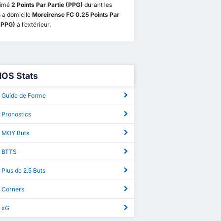
ximé
2 Points Par Partie (PPG)
durant les
 a domicile
Moreirense FC 0.25 Points Par
 (PPG)
à l’extérieur.
NOS Stats
 Guide de Forme
 Pronostics
 MOY Buts
S BTTS
Plus de 2.5 Buts
 Corners
 xG