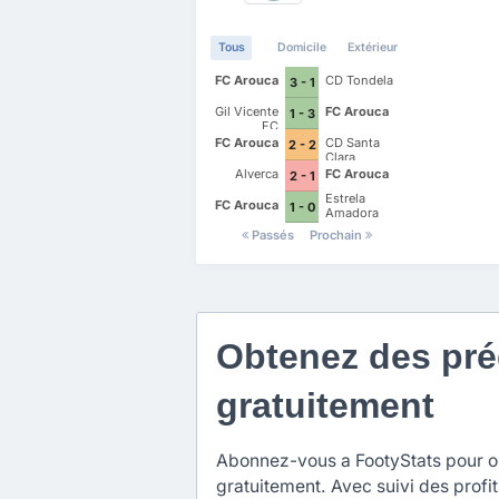
Tous
Domicile
Extérieur
FC Arouca
CD Tondela
3 - 1
Gil Vicente
FC Arouca
1 - 3
FC
FC Arouca
CD Santa
2 - 2
Clara
Alverca
FC Arouca
2 - 1
Estrela
FC Arouca
1 - 0
Amadora
Passés
Prochain
Obtenez des préd
gratuitement
Abonnez-vous a FootyStats pour obt
gratuitement. Avec suivi des profit