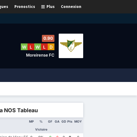
gues
Pronostics
Plus
Connexion
0.90
W
L
W
L
D
Moreirense FC
ga NOS Tableau
MP
%
GF
GA
GD
Pts
MOY
Victoire