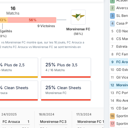
Academ
1
16
Alverc
2
Matchs
SL Ben
3
13%
56%
Casa P
4
9 Victoires
Moreirense FC
CD Nac
Egalités
5
(56%)
13%)
CS Mar
6
 vs Moreirense FC montre que, sur les 16 joués, FC Arouca a
Estrel
7
. 2 matchs FC Arouca vs Moreirense FC se sont terminés en
FC Fam
8
FC Aro
9
%
25%
Plus de 2,5
Plus de 3,5
GD Esto
10
16 Matchs
4 / 16 Matchs
Gil Vic
11
Moreir
12
%
25%
Clean Sheets
Clean Sheets
FC Por
13
rouca
Moreirense FC
Rio Av
14
CD San
15
24/1/2025
18/8/2024
17/3/2024
27/10/20
Sportin
16
FC Arouca
1
Moreirense FC
3
Moreirense FC
1
FC Aro
Sportin
17