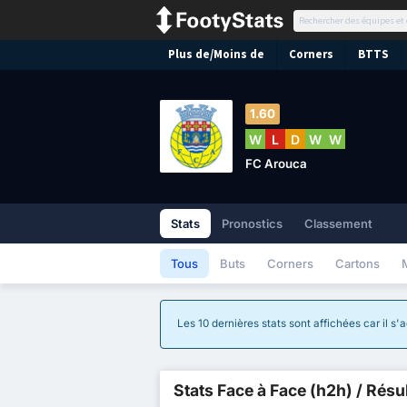
Plus de/Moins de
Corners
BTTS
1.60
W
L
D
W
W
FC Arouca
Stats
Pronostics
Classement
Tous
Buts
Corners
Cartons
Les 10 dernières stats sont affichées car il s
Stats Face à Face (h2h) / Résu