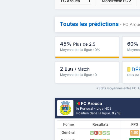
FC Arouca
1
Moreirense FC
2
Toutes les prédictions
- FC Arou
45%
60%
Plus de 2,5
Moyenne de la ligue : 0%
Moyenne
2
DÉ
Buts / Match
Moyenne de la ligue : 0
Plus de
plus
*Stats moyennes entre FC Ar
FC Arouca
le Portugal - Liga NOS
Position dans la ligue.
9
/ 18
Forme
Résultats
PPG
Général
1.60
W
L
D
W
W