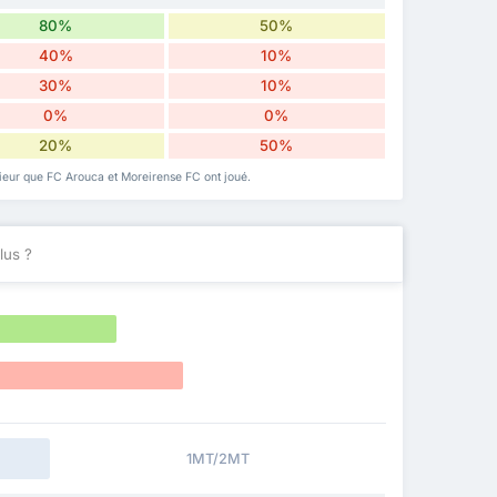
80%
50%
40%
10%
30%
10%
0%
0%
20%
50%
térieur que FC Arouca et Moreirense FC ont joué.
lus ?
1MT/2MT