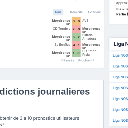
appro
matchs
Tous
Domicile
Extérieur
Partie
Moreirense
AVS
0 - 0
FC
CD Tondela
Moreirense
2 - 0
FC
Estrela
Moreirense
3 - 2
Amadora
FC
Liga 
SL Benfica
Moreirense
4 - 1
FC
GD Estoril
Moreirense
1 - 0
Praia
Liga NOS
FC
Passés
Prochain
Liga NOS
Liga NOS
Liga NO
ictions journalieres
Liga NOS 
Liga NOS
enir de 3 a 10 pronostics utilisateurs
Liga NOS
s !