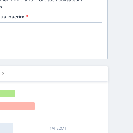
s !
ous inscrire
*
 ?
1MT/2MT