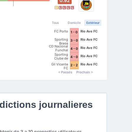
0.92
D
L
L
L
L
Tous
Domicile
Extérieur
FC Porto
Rio Ave FC
1 - 0
Sporting
Rio Ave FC
3 - 0
Braga
CD Nacional
Rio Ave FC
4 - 0
Funchal
Sporting
Rio Ave FC
4 - 0
Clube de
Portugal
Gil Vicente
Rio Ave FC
2 - 2
FC
Passés
Prochain
ictions journalieres
enir de 3 a 10 pronostics utilisateurs