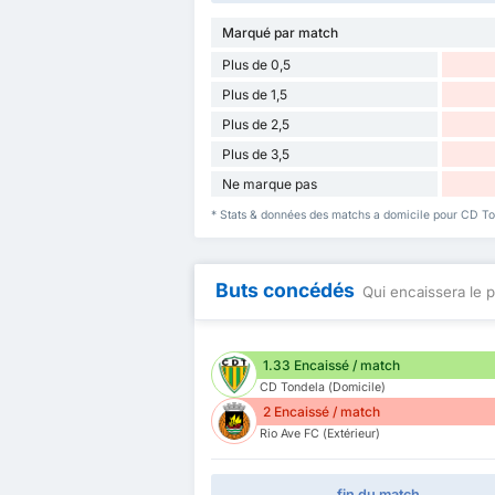
Marqué par match
Plus de 0,5
Plus de 1,5
Plus de 2,5
Plus de 3,5
Ne marque pas
* Stats & données des matchs a domicile pour CD To
Buts concédés
Qui encaissera le p
1.33 Encaissé / match
CD Tondela (Domicile)
2 Encaissé / match
Rio Ave FC (Extérieur)
fin du match