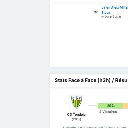
Jalen Aleix Mille
70'
Blesa
Dario Špikić
Stats Face à Face (h2h) / Résu
29%
4 Victoires
CD Tondela
(29%)
L'historique des matchs face à face CD Tondel