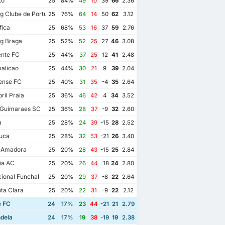
to
25
84%
49
10
39
66
2.36
g Clube de Portugal
25
76%
64
14
50
62
3.12
fica
25
68%
53
16
37
59
2.76
g Braga
25
52%
52
25
27
46
3.08
ente FC
25
44%
37
25
12
41
2.48
alicao
25
44%
30
21
9
39
2.04
ense FC
25
40%
31
35
-4
35
2.64
ril Praia
25
36%
46
42
4
34
3.52
 Guimaraes SC
25
36%
28
37
-9
32
2.60
a
25
28%
24
39
-15
28
2.52
uca
25
28%
32
53
-21
26
3.40
a Amadora
25
20%
28
43
-15
25
2.84
ia AC
25
20%
26
44
-18
24
2.80
ional Funchal
25
20%
29
37
-8
22
2.64
ta Clara
25
20%
22
31
-9
22
2.12
e FC
24
17%
23
44
-21
21
2.79
dela
24
17%
19
38
-19
19
2.38