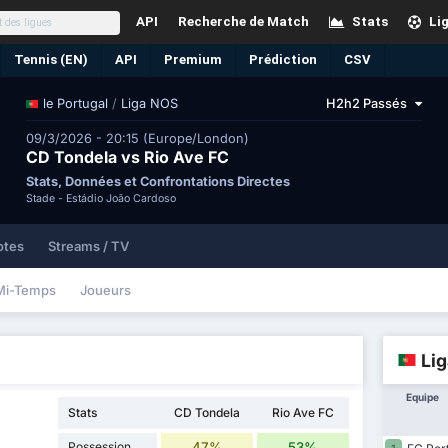
API
Recherche de Match
Stats
Li
Tennis (EN)
API
Premium
Prédiction
CSV
/
Liga NOS
H2h2 Passés
le Portugal
09/3/2026 - 20:15 (Europe/London)
CD Tondela vs Rio Ave FC
Stats, Données et Confrontations Directes
Stade -
Estádio João Cardoso
otes
Streams / TV
Mi-Temps
Joueurs
Li
Equipe
Stats
CD Tondela
Rio Ave FC
Possession
47%
53%