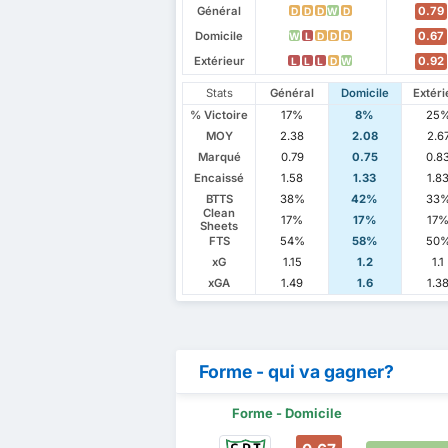
Général
0.79
D
D
D
W
D
Domicile
0.67
W
L
D
D
D
Extérieur
0.92
L
L
L
D
W
Stats
Général
Domicile
Extéri
% Victoire
17%
8%
25
MOY
2.38
2.08
2.6
Marqué
0.79
0.75
0.8
Encaissé
1.58
1.33
1.8
BTTS
38%
42%
33
Clean
17%
17%
17
Sheets
FTS
54%
58%
50
xG
1.15
1.2
1.1
xGA
1.49
1.6
1.3
Forme - qui va gagner?
Forme - Domicile