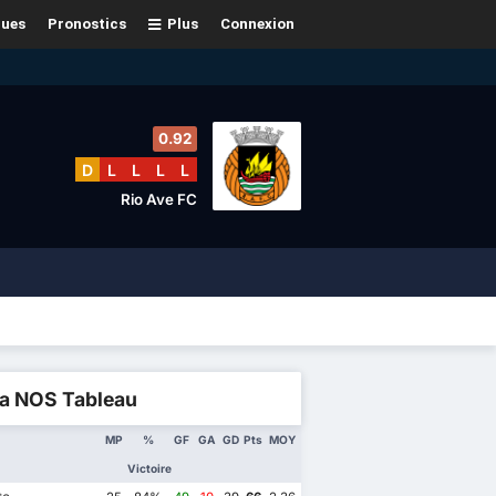
gues
Pronostics
Plus
Connexion
0.92
D
L
L
L
L
Rio Ave FC
ga NOS Tableau
MP
%
GF
GA
GD
Pts
MOY
Victoire