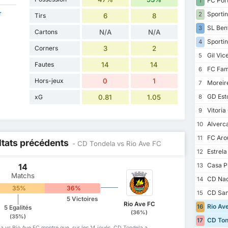
FC Por
1
r
Sportin
2
Tirs
6
8
SL Ben
3
Cartons
N/A
N/A
Sportin
4
Corners
3
2
Gil Vic
5
Fautes
14
14
FC Fam
6
Hors-jeux
0
1
Moreir
7
GD Esto
xG
0.81
1.05
8
Vitoria
9
Alverc
10
FC Aro
11
ltats précédents
- CD Tondela vs Rio Ave FC
Estrel
12
Casa P
14
13
Matchs
CD Nac
14
35%
36%
CD San
15
5 Victoires
Rio Ave FC
Rio Av
16
5 Egalités
(36%)
(35%)
CD Ton
17
a vs Rio Ave FC montre que, sur les 14 joués, CD Tondela a