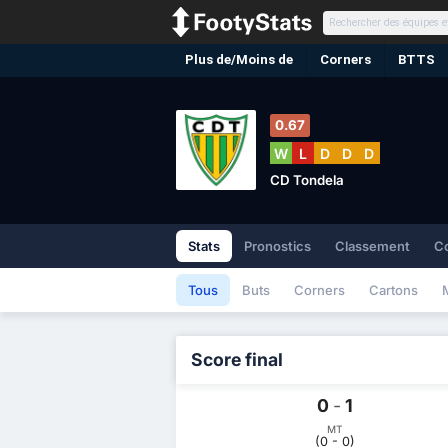
Plus de/Moins de
Corners
BTTS
0.67
W
L
D
D
D
CD Tondela
Stats
Pronostics
Classement
C
Tous
Buts
Corners
Cartons
Score final
0
-
1
MT
(0 - 0)