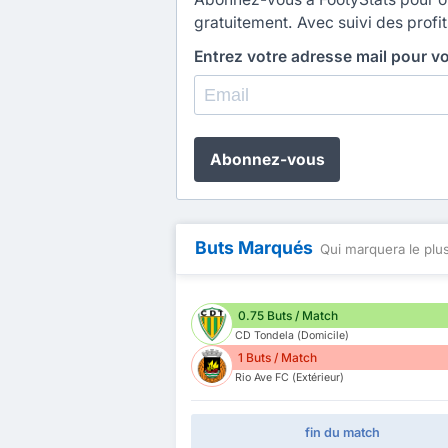
gratuitement. Avec suivi des profit
Entrez votre adresse mail pour v
Abonnez-vous
Buts Marqués
Qui marquera le plus
0.75 Buts / Match
CD Tondela (Domicile)
1 Buts / Match
Rio Ave FC (Extérieur)
fin du match