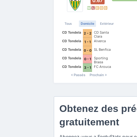
0.67
W
L
D
D
D
Tous
Domicile
Extérieur
CD Tondela
CD Santa
2 - 2
Clara
CD Tondela
Alverca
1 - 1
CD Tondela
SL Benfica
0 - 0
CD Tondela
Sporting
0 - 1
Braga
CD Tondela
FC Arouca
3 - 1
Passés
Prochain
Obtenez des préd
gratuitement
Abonnez-vous a FootyStats pour obt