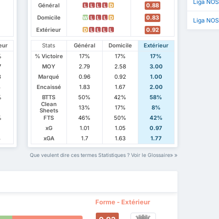
Liga NOS
Général
0.88
L
L
L
L
D
Domicile
0.83
W
L
L
L
D
Liga NOS
Extérieur
0.92
D
L
L
L
L
eur
Stats
Général
Domicile
Extérieur
%
% Victoire
17%
17%
17%
7
MOY
2.79
2.58
3.00
3
Marqué
0.96
0.92
1.00
3
Encaissé
1.83
1.67
2.00
%
BTTS
50%
42%
58%
Clean
%
13%
17%
8%
Sheets
%
FTS
46%
50%
42%
xG
1.01
1.05
0.97
8
xGA
1.7
1.63
1.77
Que veulent dire ces termes Statistiques ? Voir le Glossaire
Forme - Extérieur