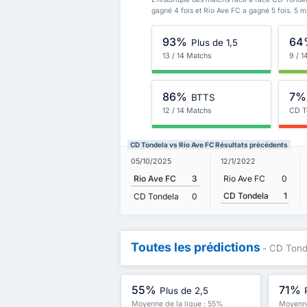
gagné 4 fois et Rio Ave FC a gagné 5 fois. 5 
93%
64
Plus de 1,5
13 / 14 Matchs
9 / 
86%
7%
BTTS
12 / 14 Matchs
CD T
CD Tondela vs Rio Ave FC Résultats précédents
05/10/2025
12/1/2022
Rio Ave FC
3
Rio Ave FC
0
CD Tondela
1
CD Tondela
0
Toutes les prédictions
- CD Tond
55%
71%
Plus de 2,5
Moyenne de la ligue : 55%
Moyenne