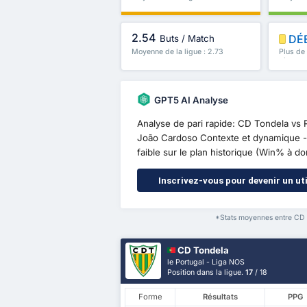
2.54
DÉ
Buts / Match
Moyenne de la ligue : 2.73
Plus de
plus
GPT5 AI Analyse
Analyse de pari rapide: CD Tondela vs
João Cardoso Contexte et dynamique - 
faible sur le plan historique (Win% à d
Inscrivez-vous pour devenir un uti
*Stats moyennes entre CD T
CD Tondela
le Portugal - Liga NOS
Position dans la ligue.
17
/ 18
Forme
Résultats
PPG