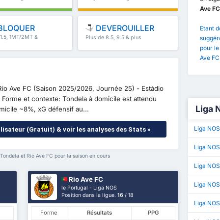
Ave FC
BLOQUER
DEVEROUILLER
Etant d
 1.5, 1MT/2MT &
Plus de 8.5, 9.5 & plus
suggéro
pour le
Ave FC
 Rio Ave FC (Saison 2025/2026, Journée 25) - Estádio
Forme et contexte: Tondela à domicile est attendu
Liga 
omicile ~8%, xG défensif au...
Liga NOS
lisateur (Gratuit) & voir les analyses des Stats »
Liga NOS
ondela et Rio Ave FC pour la saison en cours
Liga NOS
Rio Ave FC
Liga NO
le Portugal - Liga NOS
Position dans la ligue.
16
/ 18
Liga NOS 
Forme
Résultats
PPG