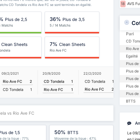
AVS Fu
18
matchs CD Tondela vs Rio Ave FC se sont terminés en égalité.
%
36%
Plus de 2,5
Plus de 3,5
Co
14 Matchs
5 / 14 Matchs
Pari
CD Tond
7%
Clean Sheets
Clean Sheets
Rio Ave
ondela
Rio Ave FC
Egalité
Plus de 
Plus de 
20/9/2020
09/2/2021
22/2/2020
15/9/2019
Plus de 
CD Tondela
1
Rio Ave FC
2
CD Tondela
1
Rio Ave
Plus de 
Rio Ave FC
2
CD Ton
Rio Ave FC
1
CD Tondela
1
Plus de 
BTTS
ela vs Rio Ave FC
An
50%
Plus de 1,5
BTTS
Le 09/
 de la ligue : 77%
Moyenne de la ligue : 47%
en Lig