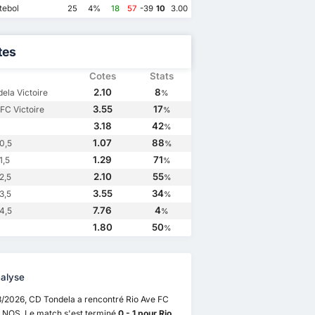
tebol
25
4%
18
57
-39
10
3.00
tes
Cotes
Stats
2.10
8
ela Victoire
%
3.55
17
 FC Victoire
%
3.18
42
%
1.07
88
0,5
%
1.29
71
1,5
%
01/2/2019
26/8/2018
16/4/2018
2.10
55
2,5
%
Rio Ave FC
2
CD Tondela
1
Rio Ave FC
1
 FC
2
3.55
34
3,5
%
dela
4
CD Tondela
2
Rio Ave FC
1
CD Tondela
1
7.76
4
4,5
%
1.80
50
%
alyse
3/2026, CD Tondela a rencontré Rio Ave FC
a NOS. Le match s'est terminé
0 - 1 pour Rio