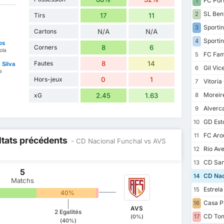
FC Por
1
SL Ben
2
Tirs
17
11
Sportin
3
Cartons
N/A
N/A
Sportin
4
os
Corners
8
6
ola
FC Fam
5
Fautes
8
14
 Silva
Gil Vic
6
e
Hors-jeux
0
1
Vitoria
7
Moreir
xG
2.45
1.63
8
Alverc
9
GD Esto
10
FC Aro
11
ltats précédents
- CD Nacional Funchal vs AVS
Rio Av
12
CD San
13
5
CD Nac
14
Matchs
Estrel
15
40%
0%
Casa P
16
AVS
2 Egalités
CD Ton
17
(0%)
(40%)