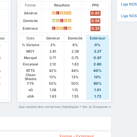
Liga NOS
Forme
Résultats
PPG
Général
0.45
D
L
D
D
D
Liga NOS
Domicile
0.56
W
D
L
D
D
Extérieur
0.33
L
D
D
L
D
eur
Stats
Général
Domicile
Extérieur
%
% Victoire
3%
6%
0%
3
MOY
2.81
2.38
3.27
8
Marqué
0.71
0.75
0.67
5
Encaissé
2.10
1.63
2.60
%
BTTS
42%
44%
40%
Clean
%
13%
13%
13%
Sheets
%
FTS
55%
50%
60%
1
xG
1.08
1.15
1.01
5
xGA
1.63
1.55
1.72
Que veulent dire ces termes Statistiques ? Voir le Glossaire
Forme - Extérieur