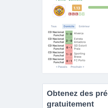
1.13
L
L
L
W
W
Tous
Domicile
Extérieur
CD Nacional
Alverca
1 - 0
Funchal
CD Nacional
Estrela
2 - 0
Funchal
Amadora
CD Nacional
GD Estoril
0 - 1
Funchal
Praia
CD Nacional
Sporting
1 - 2
Funchal
Braga
CD Nacional
FC Porto
0 - 1
Funchal
Passés
Prochain
Obtenez des préd
gratuitement