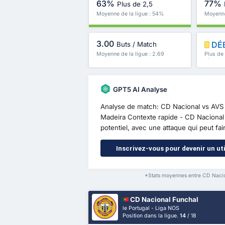
63%
77%
Plus de 2,5
Moyenne de la ligue : 54%
Moyenne
3.00
DÉ
Buts / Match
Moyenne de la ligue : 2.69
Plus de
plus
GPT5 AI Analyse
Analyse de match: CD Nacional vs AVS 
Madeira Contexte rapide - CD Nacional e
potentiel, avec une attaque qui peut fair
Inscrivez-vous pour devenir un uti
*Stats moyennes entre CD Nacion
CD Nacional Funchal
le Portugal - Liga NOS
Position dans la ligue.
14
/ 18