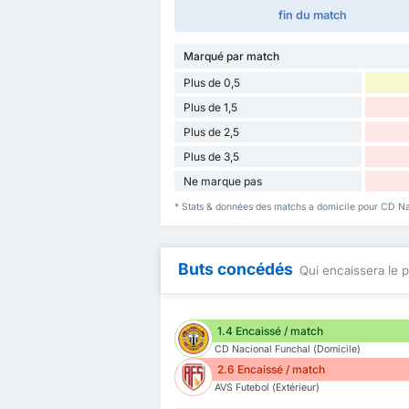
fin du match
Marqué par match
Plus de 0,5
Plus de 1,5
Plus de 2,5
Plus de 3,5
Ne marque pas
* Stats & données des matchs a domicile pour CD Na
Buts concédés
Qui encaissera le p
1.4 Encaissé / match
CD Nacional Funchal (Domicile)
2.6 Encaissé / match
AVS Futebol (Extérieur)