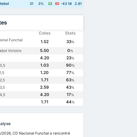
tebol
31
3%
22
65
-43
14
2.81
tes
Cotes
Stats
onal Funchal
1.52
33
%
5.50
0
ebol Victoire
%
4.20
23
%
1.03
90
0,5
%
1.20
77
1,5
%
1.71
63
2,5
%
2.59
43
3,5
%
4.20
17
4,5
%
1.71
44
%
alyse
5/2026, CD Nacional Funchal a rencontré