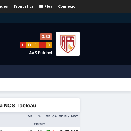
gues
Pronostics
Plus
Connexion
0.33
L
D
D
L
D
AVS Futebol
ga NOS Tableau
MP
%
GF
GA
GD
Pts
MOY
Victoire