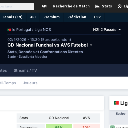
API
Recherche de Match
Stats
Li
Tennis (EN)
API
Premium
Prédiction
CSV
/
Liga NOS
H2h2 Passés
le Portugal
02/5/2026 - 15:30 (Europe/London)
CD Nacional Funchal vs AVS Futebol
Stats, Données et Confrontations Directes
Stade -
Estádio da Madeira
otes
Streams / TV
Mi-Temps
Joueurs
Li
Equipe
Stats
CD Nacional
AVS
Possession
68%
32%