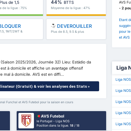
44%
AVS Fu
Plus de 1,5
BTTS
- 2 po
 de la ligue : 75%
Moyenne de la ligue : 47%
Etant d
BLOQUER
DEVEROUILLER
suggéro
pour l
 1.5, 1MT/2MT &
Plus de 8.5, 9.5 & plus
et AVS 
(Saison 2025/2026, Journée 32) Lieu: Estádio da
Liga 
st à domicile et affiche un avantage offensif
e mal à domicile. AVS est en diffi...
Liga NOS
lisateur (Gratuit) & voir les analyses des Stats »
Liga NOS
Liga NOS
al Funchal et AVS Futebol pour la saison en cours
Liga NO
AVS Futebol
le Portugal - Liga NOS
Liga NOS 
Position dans la ligue.
18
/ 18