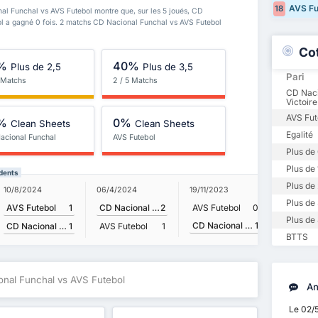
AVS Fu
18
al Funchal vs AVS Futebol montre que, sur les 5 joués, CD
ol a gagné 0 fois. 2 matchs CD Nacional Funchal vs AVS Futebol
Co
%
40%
Plus de 2,5
Plus de 3,5
Pari
5 Matchs
2 / 5 Matchs
CD Naci
Victoire
AVS Fut
%
0%
Clean Sheets
Clean Sheets
Egalité
acional Funchal
AVS Futebol
Plus de 
Plus de 
édents
Plus de 
10/8/2024
06/4/2024
19/11/2023
Plus de 
AVS Futebol
1
CD Nacional Funchal
2
AVS Futebol
0
Plus de 
CD Nacional Funchal
1
CD Nacional Funchal
1
AVS Futebol
1
BTTS
onal Funchal vs AVS Futebol
An
Le 02/