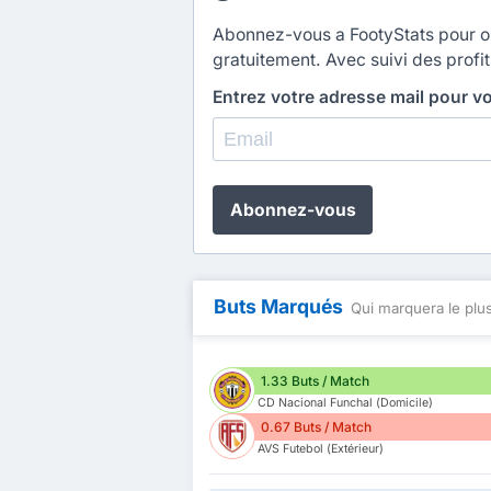
Abonnez-vous a FootyStats pour obt
gratuitement. Avec suivi des profit
Entrez votre adresse mail pour v
Abonnez-vous
Buts Marqués
Qui marquera le plus
1.33 Buts / Match
CD Nacional Funchal (Domicile)
0.67 Buts / Match
AVS Futebol (Extérieur)