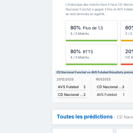
L'historique des matchs face à face CD Nacion
Nacional Funchal a gagné 3 fois et AVS Futeb
se sont terminés en égalité.
80%
60
Plus de 1,5
4 / 5 Matchs
3 / 
80%
20
BTTS
4 / 5 Matchs
CD N
CD Nacional Funchal vs AVS Futebol Résultats préc
21/12/2025
19/1/2025
AVS Futebol
2
CD Nacional Funchal
3
CD Nacional Funchal
2
AVS Futebol
1
Toutes les prédictions
- CD Naci