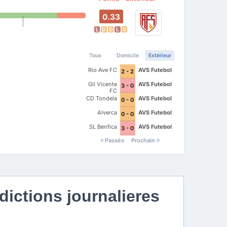
0.33
L
D
D
L
D
Tous
Domicile
Extérieur
Rio Ave FC
AVS Futebol
2 - 2
Gil Vicente
AVS Futebol
3 - 0
FC
CD Tondela
AVS Futebol
0 - 0
Alverca
AVS Futebol
0 - 0
SL Benfica
AVS Futebol
3 - 0
Passés
Prochain
ictions journalieres