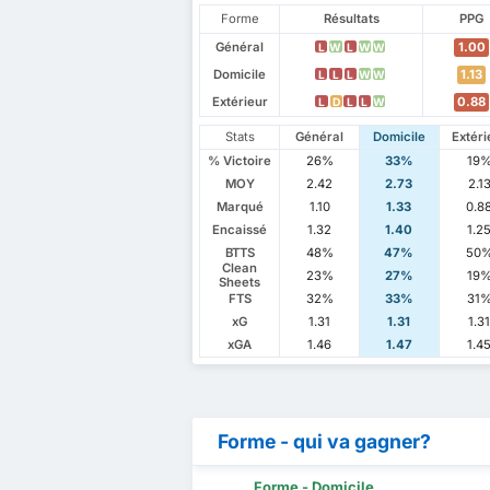
Forme
Résultats
PPG
Général
1.00
L
W
L
W
W
Domicile
1.13
L
L
L
W
W
Extérieur
0.88
L
D
L
L
W
Stats
Général
Domicile
Extéri
% Victoire
26%
33%
19
MOY
2.42
2.73
2.1
Marqué
1.10
1.33
0.8
Encaissé
1.32
1.40
1.2
BTTS
48%
47%
50
Clean
23%
27%
19
Sheets
FTS
32%
33%
31
xG
1.31
1.31
1.3
xGA
1.46
1.47
1.4
Forme - qui va gagner?
Forme - Domicile