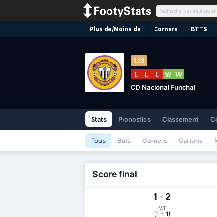
Plus de/Moins de
Corners
BTTS
1.13
L
L
L
W
W
CD Nacional Funchal
Stats
Pronostics
Classement
C
Tous
Buts
Corners
Cartons
Score final
1
-
2
MT
(1 - 1)