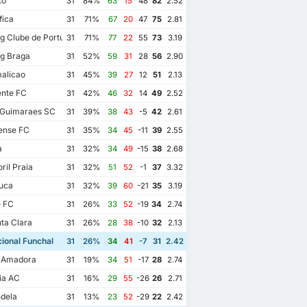
to
31
84%
63
15
48
82
2.52
fica
31
71%
67
20
47
75
2.81
g Clube de Portugal
31
71%
77
22
55
73
3.19
g Braga
31
52%
59
31
28
56
2.90
alicao
31
45%
39
27
12
51
2.13
ente FC
31
42%
46
32
14
49
2.52
 Guimaraes SC
31
39%
38
43
-5
42
2.61
ense FC
31
35%
34
45
-11
39
2.55
a
31
32%
34
49
-15
38
2.68
ril Praia
31
32%
51
52
-1
37
3.32
uca
31
32%
39
60
-21
35
3.19
e FC
31
26%
33
52
-19
34
2.74
ta Clara
31
26%
28
38
-10
32
2.13
ional Funchal
31
26%
34
41
-7
31
2.42
a Amadora
31
19%
34
51
-17
28
2.74
ia AC
31
16%
29
55
-26
26
2.71
dela
31
13%
23
52
-29
22
2.42