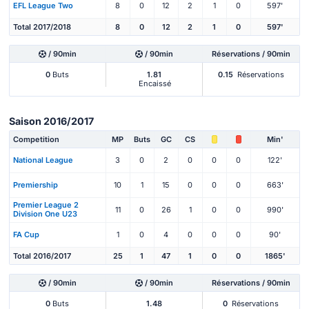
EFL League Two
8
0
12
2
1
0
597'
Total 2017/2018
8
0
12
2
1
0
597'
/ 90min
/ 90min
Réservations / 90min
0
Buts
1.81
0.15
Réservations
Encaissé
Saison 2016/2017
Competition
MP
Buts
GC
CS
Min'
National League
3
0
2
0
0
0
122'
Premiership
10
1
15
0
0
0
663'
Premier League 2
11
0
26
1
0
0
990'
Division One U23
FA Cup
1
0
4
0
0
0
90'
Total 2016/2017
25
1
47
1
0
0
1865'
/ 90min
/ 90min
Réservations / 90min
0
Buts
1.48
0
Réservations