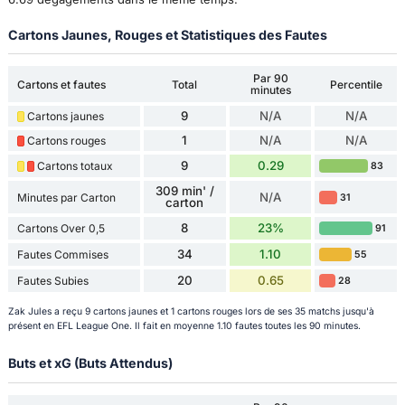
Cartons Jaunes, Rouges et Statistiques des Fautes
Par 90
Cartons et fautes
Total
Percentile
minutes
9
N/A
N/A
Cartons jaunes
1
N/A
N/A
Cartons rouges
9
0.29
Cartons totaux
83
309 min' /
N/A
Minutes par Carton
31
carton
8
23%
Cartons Over 0,5
91
34
1.10
Fautes Commises
55
20
0.65
Fautes Subies
28
Zak Jules a reçu 9 cartons jaunes et 1 cartons rouges lors de ses 35 matchs jusqu'à
présent en EFL League One. Il fait en moyenne 1.10 fautes toutes les 90 minutes.
Buts et xG (Buts Attendus)