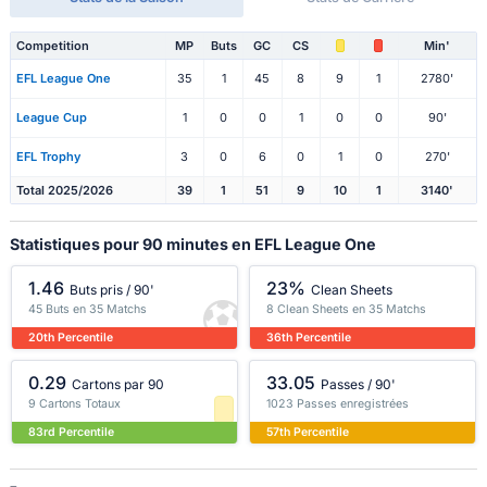
Competition
MP
Buts
GC
CS
Min'
EFL League One
35
1
45
8
9
1
2780'
League Cup
1
0
0
1
0
0
90'
EFL Trophy
3
0
6
0
1
0
270'
Total 2025/2026
39
1
51
9
10
1
3140'
Statistiques pour 90 minutes en EFL League One
1.46
23%
Buts pris / 90'
Clean Sheets
45 Buts en 35 Matchs
8 Clean Sheets en 35 Matchs
20th Percentile
36th Percentile
0.29
33.05
Cartons par 90
Passes / 90'
9 Cartons Totaux
1023 Passes enregistrées
83rd Percentile
57th Percentile