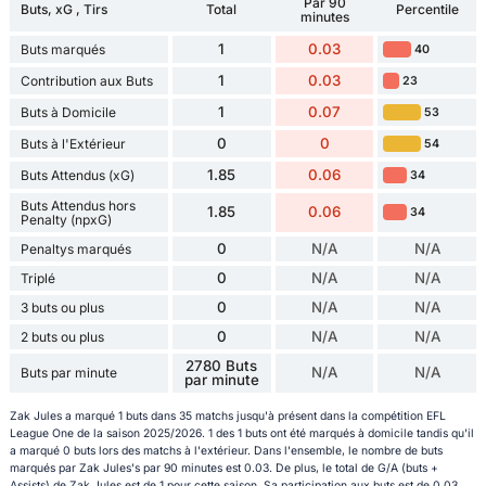
Par 90
Buts, xG , Tirs
Total
Percentile
minutes
1
0.03
Buts marqués
40
1
0.03
Contribution aux Buts
23
1
0.07
Buts à Domicile
53
0
0
Buts à l'Extérieur
54
1.85
0.06
Buts Attendus (xG)
34
Buts Attendus hors
1.85
0.06
34
Penalty (npxG)
0
N/A
N/A
Penaltys marqués
0
N/A
N/A
Triplé
0
N/A
N/A
3 buts ou plus
0
N/A
N/A
2 buts ou plus
2780 Buts
N/A
N/A
Buts par minute
par minute
Zak Jules a marqué 1 buts dans 35 matchs jusqu'à présent dans la compétition EFL
League One de la saison 2025/2026. 1 des 1 buts ont été marqués à domicile tandis qu'il
a marqué 0 buts lors des matchs à l'extérieur. Dans l'ensemble, le nombre de buts
marqués par Zak Jules's par 90 minutes est 0.03. De plus, le total de G/A (buts +
Assists) de Zak Jules est de 1 pour cette saison. Sa participation aux buts est de 0.03