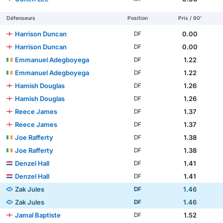
Défenseurs
Position
Pris / 90'
Harrison Duncan
0.00
DF
Harrison Duncan
0.00
DF
Emmanuel Adegboyega
1.22
DF
Emmanuel Adegboyega
1.22
DF
Hamish Douglas
1.26
DF
Hamish Douglas
1.26
DF
Reece James
1.37
DF
Reece James
1.37
DF
Joe Rafferty
1.38
DF
Joe Rafferty
1.38
DF
Denzel Hall
1.41
DF
Denzel Hall
1.41
DF
Zak Jules
1.46
DF
Zak Jules
1.46
DF
Jamal Baptiste
1.52
DF