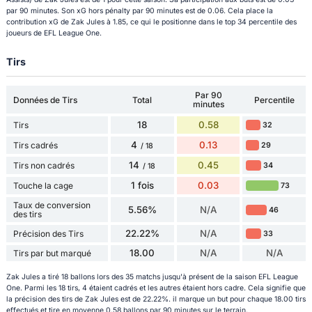
par 90 minutes. Son xG hors pénalty par 90 minutes est de 0.06. Cela place la
contribution xG de Zak Jules à 1.85, ce qui le positionne dans le top 34 percentile des
joueurs de EFL League One.
Tirs
Par 90
Données de Tirs
Total
Percentile
minutes
18
0.58
Tirs
32
4
0.13
Tirs cadrés
29
/ 18
14
0.45
Tirs non cadrés
34
/ 18
1 fois
0.03
Touche la cage
73
Taux de conversion
5.56%
N/A
46
des tirs
22.22%
N/A
Précision des Tirs
33
18.00
N/A
N/A
Tirs par but marqué
Zak Jules a tiré 18 ballons lors des 35 matchs jusqu'à présent de la saison EFL League
One. Parmi les 18 tirs, 4 étaient cadrés et les autres étaient hors cadre. Cela signifie que
la précision des tirs de Zak Jules est de 22.22%. il marque un but pour chaque 18.00 tirs
effectués et tire en moyenne 0.58 ballons par 90 minutes sur le terrain.