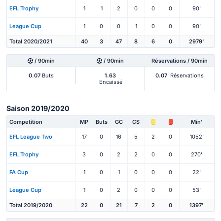
EFL Trophy
1
1
2
0
0
0
90'
League Cup
1
0
0
1
0
0
90'
Total 2020/2021
40
3
47
8
6
0
2979'
/ 90min
/ 90min
Réservations / 90min
0.07
Buts
1.63
0.07
Réservations
Encaissé
Saison 2019/2020
Competition
MP
Buts
GC
CS
Min'
EFL League Two
17
0
16
5
2
0
1052'
EFL Trophy
3
0
2
2
0
0
270'
FA Cup
1
0
1
0
0
0
22'
League Cup
1
0
2
0
0
0
53'
Total 2019/2020
22
0
21
7
2
0
1397'