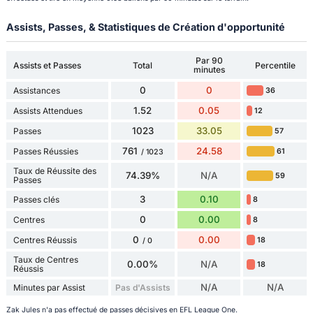
Assists, Passes, & Statistiques de Création d'opportunité
Par 90
Assists et Passes
Total
Percentile
minutes
0
0
Assistances
36
1.52
0.05
Assists Attendues
12
1023
33.05
Passes
57
761
24.58
Passes Réussies
61
/ 1023
Taux de Réussite des
74.39%
N/A
59
Passes
3
0.10
Passes clés
8
0
0.00
Centres
8
0
0.00
Centres Réussis
18
/ 0
Taux de Centres
0.00%
N/A
18
Réussis
N/A
N/A
Minutes par Assist
Pas d'Assists
Zak Jules n'a pas effectué de passes décisives en EFL League One.