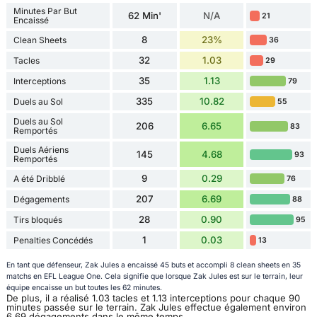
Minutes Par But
62 Min'
N/A
21
Encaissé
8
23%
Clean Sheets
36
32
1.03
Tacles
29
35
1.13
Interceptions
79
335
10.82
Duels au Sol
55
Duels au Sol
206
6.65
83
Remportés
Duels Aériens
145
4.68
93
Remportés
9
0.29
A été Dribblé
76
207
6.69
Dégagements
88
28
0.90
Tirs bloqués
95
1
0.03
Penalties Concédés
13
En tant que défenseur, Zak Jules a encaissé 45 buts et accompli 8 clean sheets en 35
matchs en EFL League One. Cela signifie que lorsque Zak Jules est sur le terrain, leur
équipe encaisse un but toutes les 62 minutes.
De plus, il a réalisé 1.03 tacles et 1.13 interceptions pour chaque 90
minutes passée sur le terrain. Zak Jules effectue également environ
6.69 dégagements dans le même temps.