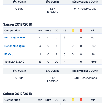
/ 90min
/ 90min
Réservations / 90min
0
Buts
1.37
0.17
Réservations
Encaissé
Saison 2018/2019
Competition
MP
Buts
GC
CS
Min'
EFL League Two
14
0
15
3
1
0
1151'
National League
4
0
3
1
0
0
360'
FA Cup
1
0
2
0
0
0
90'
Total 2018/2019
19
0
20
4
1
0
1601'
/ 90min
/ 90min
Réservations / 90min
0
Buts
1.17
0.08
Réservations
Encaissé
Saison 2017/2018
Competition
MP
Buts
GC
CS
Min'