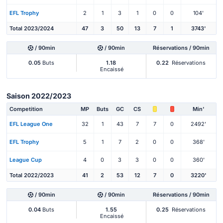
EFL Trophy
2
1
3
1
0
0
104'
Total 2023/2024
47
3
50
13
7
1
3743'
/ 90min
/ 90min
Réservations / 90min
0.05
Buts
1.18
0.22
Réservations
Encaissé
Saison 2022/2023
Competition
MP
Buts
GC
CS
Min'
EFL League One
32
1
43
7
7
0
2492'
EFL Trophy
5
1
7
2
0
0
368'
League Cup
4
0
3
3
0
0
360'
Total 2022/2023
41
2
53
12
7
0
3220'
/ 90min
/ 90min
Réservations / 90min
0.04
Buts
1.55
0.25
Réservations
Encaissé