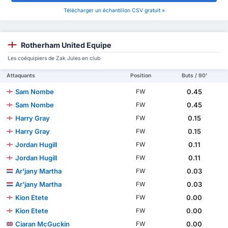
Télécharger un échantillon CSV gratuit »
Rotherham United Equipe
Les coéquipiers de Zak Jules en club
Attaquants
Position
Buts / 90'
Sam Nombe
0.45
FW
Sam Nombe
0.45
FW
Harry Gray
0.15
FW
Harry Gray
0.15
FW
Jordan Hugill
0.11
FW
Jordan Hugill
0.11
FW
Ar'jany Martha
0.03
FW
Ar'jany Martha
0.03
FW
Kion Etete
0.00
FW
Kion Etete
0.00
FW
Ciaran McGuckin
0.00
FW