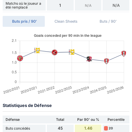
Matchs où le joueur a
1
N/A
N/A
été remplacé
Buts pris / 90'
Clean Sheets
Buts / 90'
Statistiques de Défense
Défense
Total
Par 90' ou %
Percentile
45
1.46
Buts concédés
20