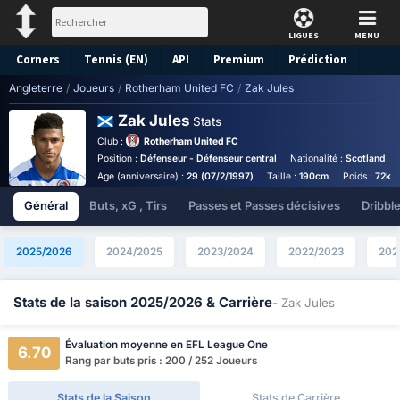
LIGUES
MENU
Corners
Tennis (EN)
API
Premium
Prédiction
Angleterre
/
Joueurs
/
Rotherham United FC
/
Zak Jules
Zak Jules
Stats
Club :
Rotherham United FC
Position :
Défenseur - Défenseur central
Nationalité :
Scotland
Age (anniversaire) :
29 (07/2/1997)
Taille :
190cm
Poids :
72kg
Général
Buts, xG , Tirs
Passes et Passes décisives
Dribbl
2025/2026
2024/2025
2023/2024
2022/2023
202
Stats de la saison 2025/2026 & Carrière
- Zak Jules
Évaluation moyenne en EFL League One
6.70
Rang par buts pris : 200 / 252 Joueurs
Stats de la Saison
Stats de Carrière