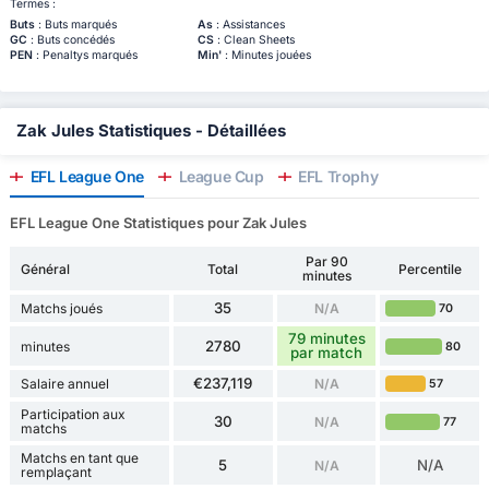
Termes :
Buts
: Buts marqués
As
: Assistances
GC
: Buts concédés
CS
: Clean Sheets
PEN
: Penaltys marqués
Min'
: Minutes jouées
Zak Jules Statistiques - Détaillées
EFL League One
League Cup
EFL Trophy
EFL League One Statistiques pour Zak Jules
Par 90
Général
Total
Percentile
minutes
35
Matchs joués
N/A
70
79 minutes
2780
minutes
80
par match
€237,119
Salaire annuel
N/A
57
Participation aux
30
N/A
77
matchs
Matchs en tant que
5
N/A
N/A
remplaçant