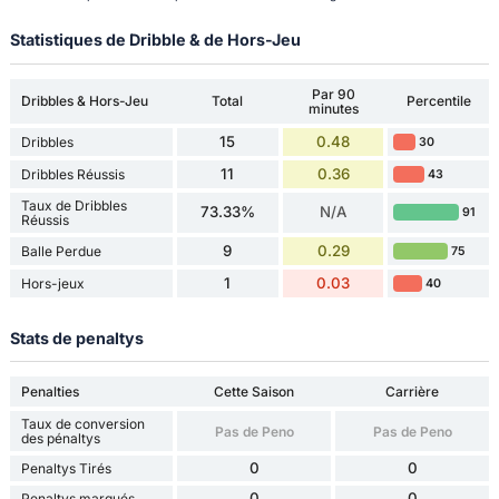
Statistiques de Dribble & de Hors-Jeu
Par 90
Dribbles & Hors-Jeu
Total
Percentile
minutes
15
0.48
Dribbles
30
11
0.36
Dribbles Réussis
43
Taux de Dribbles
73.33%
N/A
91
Réussis
9
0.29
Balle Perdue
75
1
0.03
Hors-jeux
40
Stats de penaltys
Penalties
Cette Saison
Carrière
Taux de conversion
Pas de Peno
Pas de Peno
des pénaltys
0
0
Penaltys Tirés
0
0
Penaltys marqués