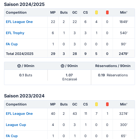
Saison 2024/2025
Competition
MP
Buts
GC
CS
Min'
EFL League One
22
2
22
6
4
0
1849'
EFL Trophy
6
1
3
3
1
0
540'
FA Cup
1
0
3
0
0
0
90'
Total 2024/2025
29
3
28
9
5
0
2479'
/ 90min
/ 90min
Réservations / 90min
0.1
Buts
1.07
0.19
Réservations
Encaissé
Saison 2023/2024
Competition
MP
Buts
GC
CS
Min'
EFL League One
40
2
43
11
7
1
3274'
League Cup
4
0
3
1
0
0
300'
FA Cup
1
0
1
0
0
0
65'