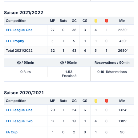
Saison 2021/2022
Competition
MP
Buts
GC
CS
Min'
EFL League One
27
0
38
3
4
1
2230'
EFL Trophy
5
1
5
1
1
0
450'
Total 2021/2022
32
1
43
4
5
1
2680'
/ 90min
/ 90min
Réservations / 90min
0
Buts
1.53
0.16
Réservations
Encaissé
Saison 2020/2021
Competition
MP
Buts
GC
CS
Min'
EFL League One
20
1
24
6
1
0
1324'
EFL League Two
17
1
19
1
4
0
1385'
FA Cup
1
0
2
0
1
0
90'