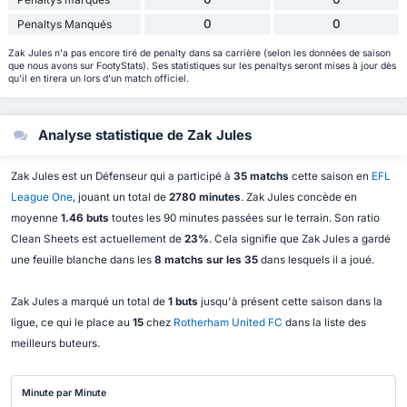
0
0
Penaltys Manqués
Zak Jules n'a pas encore tiré de penalty dans sa carrière (selon les données de saison
que nous avons sur FootyStats). Ses statistiques sur les penaltys seront mises à jour dès
qu'il en tirera un lors d'un match officiel.
Analyse statistique de Zak Jules
Zak Jules est un Défenseur qui a participé à
35 matchs
cette saison en
EFL
League One
, jouant un total de
2780 minutes
. Zak Jules concède en
moyenne
1.46 buts
toutes les 90 minutes passées sur le terrain. Son ratio
Clean Sheets est actuellement de
23%
. Cela signifie que Zak Jules a gardé
une feuille blanche dans les
8 matchs sur les 35
dans lesquels il a joué.
Zak Jules a marqué un total de
1 buts
jusqu'à présent cette saison dans la
ligue, ce qui le place au
15
chez
Rotherham United FC
dans la liste des
meilleurs buteurs.
Minute par Minute