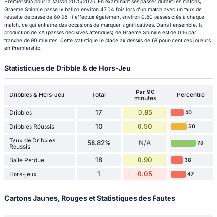
Premiership pour la saison 2025/2026. En examinant ses passes durant les matchs,
Graeme Shinnie passe le ballon environ 47.04 fois lors d'un match avec un taux de
réussite de passe de 80.98. Il effectue également environ 0.80 passes clés à chaque
match, ce qui entraîne des occasions de marquer significatives. Dans l'ensemble, la
production de xA (passes décisives attendues) de Graeme Shinnie est de 0.16 par
tranche de 90 minutes. Cette statistique le place au dessus de 68 pour-cent des joueurs
en Premiership.
Statistiques de Dribble & de Hors-Jeu
Par 90
Dribbles & Hors-Jeu
Total
Percentile
minutes
17
0.85
Dribbles
40
10
0.50
Dribbles Réussis
50
Taux de Dribbles
58.82%
N/A
78
Réussis
18
0.90
Balle Perdue
38
1
0.05
Hors-jeux
47
Cartons Jaunes, Rouges et Statistiques des Fautes