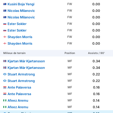
Kusini Boja Yengi
0.00
FW
Nicolas Milanovic
0.00
FW
Nicolas Milanovic
0.00
FW
Ester Sokler
0.00
FW
Ester Sokler
0.00
FW
Shayden Morris
0.00
FW
Shayden Morris
0.00
FW
Milieux de terrain
Position
Assists / 90'
Kjartan Már Kjartansson
0.34
MF
Kjartan Már Kjartansson
0.34
MF
Stuart Armstrong
0.22
MF
Stuart Armstrong
0.22
MF
Ante Palaversa
0.16
MF
Ante Palaversa
0.16
MF
Afeez Aremu
0.14
MF
Afeez Aremu
0.14
MF