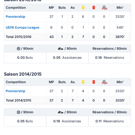
Competition
MP
Buts
As
Min'
PEN
Premiership
37
1
2
6
0
0
3330'
UEFA Europa League
6
0
0
1
0
0
540'
Total 2015/2016
43
1
2
7
0
0
3870'
/ 90min
/ 90min
Réservations / 90min
0.03
Buts
0.05
Assistances
0.16
Réservations
Saison 2014/2015
Competition
MP
Buts
As
Min'
PEN
Premiership
37
2
7
4
0
0
3330'
Total 2014/2015
37
2
7
4
0
0
3330'
/ 90min
/ 90min
Réservations / 90min
0.05
Buts
0.19
Assistances
0.11
Réservations