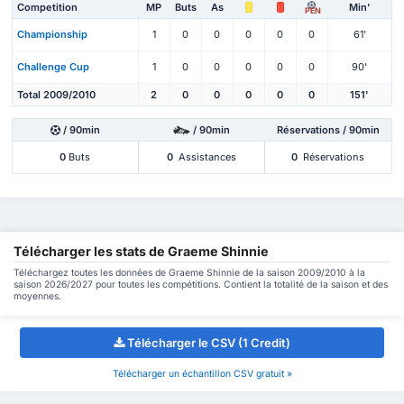
Competition
MP
Buts
As
Min'
PEN
Championship
1
0
0
0
0
0
61'
Challenge Cup
1
0
0
0
0
0
90'
Total 2009/2010
2
0
0
0
0
0
151'
/ 90min
/ 90min
Réservations / 90min
0
Buts
0
Assistances
0
Réservations
Télécharger les stats de Graeme Shinnie
Téléchargez toutes les données de Graeme Shinnie de la saison 2009/2010 à la
saison 2026/2027 pour toutes les compétitions. Contient la totalité de la saison et des
moyennes.
Télécharger le CSV (1 Credit)
Télécharger un échantillon CSV gratuit »