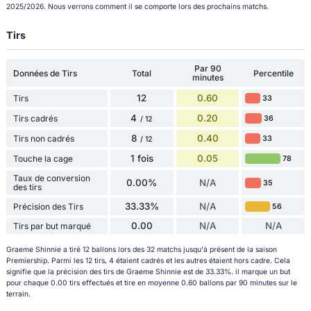
2025/2026. Nous verrons comment il se comporte lors des prochains matchs.
Tirs
Par 90
Données de Tirs
Total
Percentile
minutes
12
0.60
Tirs
33
4
0.20
Tirs cadrés
36
/ 12
8
0.40
Tirs non cadrés
33
/ 12
1 fois
0.05
Touche la cage
78
Taux de conversion
0.00%
N/A
35
des tirs
33.33%
N/A
Précision des Tirs
56
0.00
N/A
N/A
Tirs par but marqué
Graeme Shinnie a tiré 12 ballons lors des 32 matchs jusqu'à présent de la saison
Premiership. Parmi les 12 tirs, 4 étaient cadrés et les autres étaient hors cadre. Cela
signifie que la précision des tirs de Graeme Shinnie est de 33.33%. il marque un but
pour chaque 0.00 tirs effectués et tire en moyenne 0.60 ballons par 90 minutes sur le
terrain.