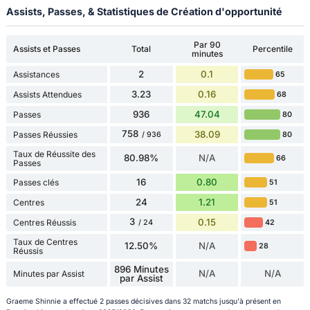
Assists, Passes, & Statistiques de Création d'opportunité
Par 90
Assists et Passes
Total
Percentile
minutes
2
0.1
Assistances
65
3.23
0.16
Assists Attendues
68
936
47.04
Passes
80
758
38.09
Passes Réussies
80
/ 936
Taux de Réussite des
80.98%
N/A
66
Passes
16
0.80
Passes clés
51
24
1.21
Centres
51
3
0.15
Centres Réussis
42
/ 24
Taux de Centres
12.50%
N/A
28
Réussis
896 Minutes
N/A
N/A
Minutes par Assist
par Assist
Graeme Shinnie a effectué 2 passes décisives dans 32 matchs jusqu'à présent en