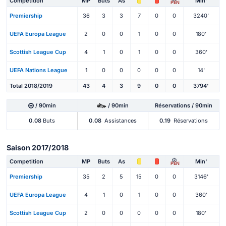
Competition
MP
Buts
As
Min'
PEN
Premiership
36
3
3
7
0
0
3240'
UEFA Europa League
2
0
0
1
0
0
180'
Scottish League Cup
4
1
0
1
0
0
360'
UEFA Nations League
1
0
0
0
0
0
14'
Total 2018/2019
43
4
3
9
0
0
3794'
/ 90min
/ 90min
Réservations / 90min
0.08
Buts
0.08
Assistances
0.19
Réservations
Saison 2017/2018
Competition
MP
Buts
As
Min'
PEN
Premiership
35
2
5
15
0
0
3146'
UEFA Europa League
4
1
0
1
0
0
360'
Scottish League Cup
2
0
0
0
0
0
180'