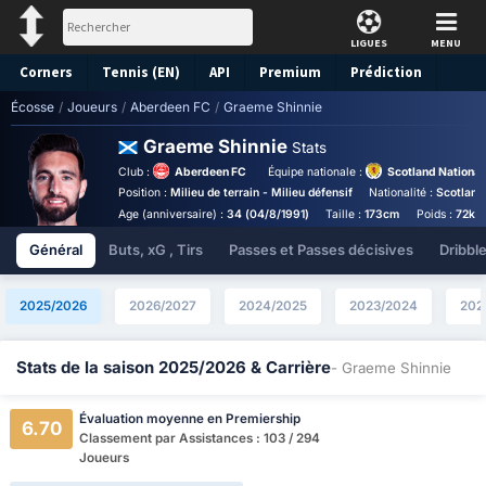
LIGUES
MENU
Corners
Tennis (EN)
API
Premium
Prédiction
Écosse
/
Joueurs
/
Aberdeen FC
/
Graeme Shinnie
Graeme Shinnie
Stats
Club :
Aberdeen FC
Équipe nationale :
Scotland Nationa
Position :
Milieu de terrain - Milieu défensif
Nationalité :
Scotland
Age (anniversaire) :
34 (04/8/1991)
Taille :
173cm
Poids :
72kg
Général
Buts, xG , Tirs
Passes et Passes décisives
Dribbl
2025/2026
2026/2027
2024/2025
2023/2024
202
Stats de la saison 2025/2026 & Carrière
- Graeme Shinnie
Évaluation moyenne en Premiership
6.70
Classement par Assistances : 103 / 294
Joueurs