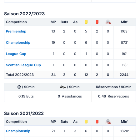
Saison 2022/2023
Competition
MP
Buts
As
Min'
PEN
Premiership
13
2
0
5
2
0
1163'
Championship
19
0
0
6
0
0
873'
League Cup
1
0
0
1
0
0
90'
Scottish League Cup
1
0
0
0
0
0
118'
Total 2022/2023
34
2
0
12
2
0
2244'
/ 90min
/ 90min
Réservations / 90min
0.15
Buts
0
Assistances
0.46
Réservations
Saison 2021/2022
Competition
MP
Buts
As
Min'
PEN
Championship
21
1
3
6
0
0
1820'