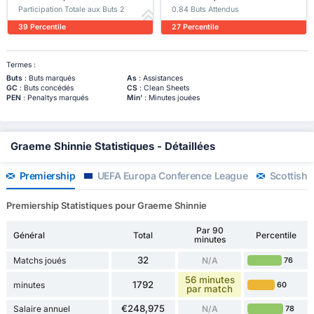
Participation Totale aux Buts 2
0.84 Buts Attendus
39 Percentile
27 Percentile
Termes :
Buts
: Buts marqués
As
: Assistances
GC
: Buts concédés
CS
: Clean Sheets
PEN
: Penaltys marqués
Min'
: Minutes jouées
Graeme Shinnie Statistiques - Détaillées
Premiership
UEFA Europa Conference League
Scottish 
Premiership Statistiques pour Graeme Shinnie
Par 90
Général
Total
Percentile
minutes
32
Matchs joués
N/A
76
56 minutes
1792
minutes
60
par match
€248,975
Salaire annuel
N/A
78