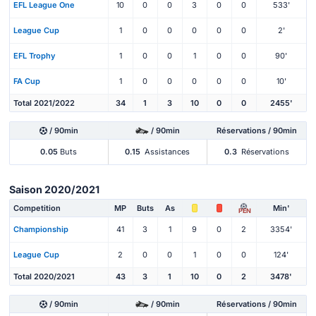
EFL League One
10
0
0
3
0
0
533'
League Cup
1
0
0
0
0
0
2'
EFL Trophy
1
0
0
1
0
0
90'
FA Cup
1
0
0
0
0
0
10'
Total 2021/2022
34
1
3
10
0
0
2455'
/ 90min
/ 90min
Réservations / 90min
0.05
Buts
0.15
Assistances
0.3
Réservations
Saison 2020/2021
Competition
MP
Buts
As
Min'
PEN
Championship
41
3
1
9
0
2
3354'
League Cup
2
0
0
1
0
0
124'
Total 2020/2021
43
3
1
10
0
2
3478'
/ 90min
/ 90min
Réservations / 90min