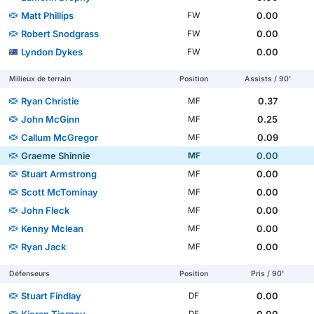
Matt Phillips
0.00
FW
Robert Snodgrass
0.00
FW
Lyndon Dykes
0.00
FW
Milieux de terrain
Position
Assists / 90'
Ryan Christie
0.37
MF
John McGinn
0.25
MF
Callum McGregor
0.09
MF
Graeme Shinnie
0.00
MF
Stuart Armstrong
0.00
MF
Scott McTominay
0.00
MF
John Fleck
0.00
MF
Kenny Mclean
0.00
MF
Ryan Jack
0.00
MF
Défenseurs
Position
Pris / 90'
Stuart Findlay
0.00
DF