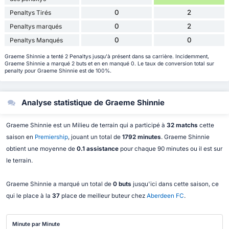
0
2
Penaltys Tirés
0
2
Penaltys marqués
0
0
Penaltys Manqués
Graeme Shinnie a tenté 2 Penaltys jusqu'à présent dans sa carrière. Incidemment,
Graeme Shinnie a marqué 2 buts et en en manqué 0. Le taux de conversion total sur
penalty pour Graeme Shinnie est de 100%.
Analyse statistique de Graeme Shinnie
Graeme Shinnie est un Milieu de terrain qui a participé à
32 matchs
cette
saison en
Premiership
, jouant un total de
1792 minutes
. Graeme Shinnie
obtient une moyenne de
0.1 assistance
pour chaque 90 minutes ou il est sur
le terrain.
Graeme Shinnie a marqué un total de
0 buts
jusqu'ici dans cette saison, ce
qui le place à la
37
place de meilleur buteur chez
Aberdeen FC
.
Minute par Minute