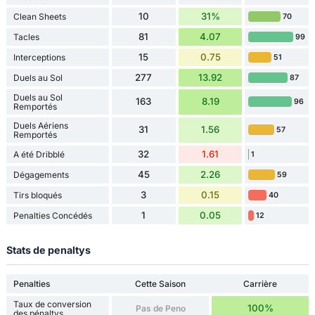
10
31%
Clean Sheets
70
81
4.07
Tacles
99
15
0.75
Interceptions
51
277
13.92
Duels au Sol
87
Duels au Sol
163
8.19
96
Remportés
Duels Aériens
31
1.56
57
Remportés
32
1.61
A été Dribblé
1
45
2.26
Dégagements
59
3
0.15
Tirs bloqués
40
1
0.05
Penalties Concédés
12
Stats de penaltys
Penalties
Cette Saison
Carrière
Taux de conversion
100%
Pas de Peno
des pénaltys