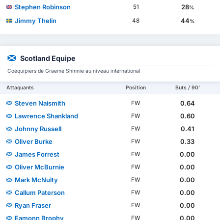
Stephen Robinson
28
51
%
Jimmy Thelin
44
48
%
Scotland Equipe
Coéquipiers de Graeme Shinnie au niveau international
Attaquants
Position
Buts / 90'
Steven Naismith
0.64
FW
Lawrence Shankland
0.60
FW
Johnny Russell
0.41
FW
Oliver Burke
0.33
FW
James Forrest
0.00
FW
Oliver McBurnie
0.00
FW
Mark McNulty
0.00
FW
Callum Paterson
0.00
FW
Ryan Fraser
0.00
FW
Eamonn Brophy
0.00
FW