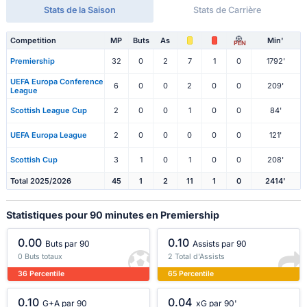
Stats de la Saison
Stats de Carrière
Competition
MP
Buts
As
Min'
PEN
Premiership
32
0
2
7
1
0
1792'
UEFA Europa Conference
6
0
0
2
0
0
209'
League
Scottish League Cup
2
0
0
1
0
0
84'
UEFA Europa League
2
0
0
0
0
0
121'
Scottish Cup
3
1
0
1
0
0
208'
Total 2025/2026
45
1
2
11
1
0
2414'
Statistiques pour 90 minutes en Premiership
0.00
0.10
Buts par 90
Assists par 90
0 Buts totaux
2 Total d'Assists
36 Percentile
65 Percentile
0.10
0.04
G+A par 90
xG par 90'