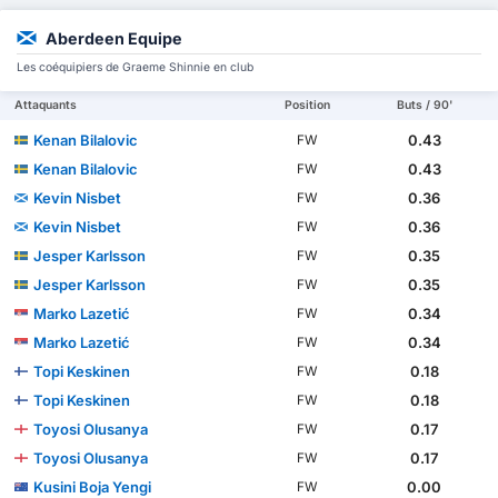
Aberdeen Equipe
Les coéquipiers de Graeme Shinnie en club
Attaquants
Position
Buts / 90'
Kenan Bilalovic
0.43
FW
Kenan Bilalovic
0.43
FW
Kevin Nisbet
0.36
FW
Kevin Nisbet
0.36
FW
Jesper Karlsson
0.35
FW
Jesper Karlsson
0.35
FW
Marko Lazetić
0.34
FW
Marko Lazetić
0.34
FW
Topi Keskinen
0.18
FW
Topi Keskinen
0.18
FW
Toyosi Olusanya
0.17
FW
Toyosi Olusanya
0.17
FW
Kusini Boja Yengi
0.00
FW