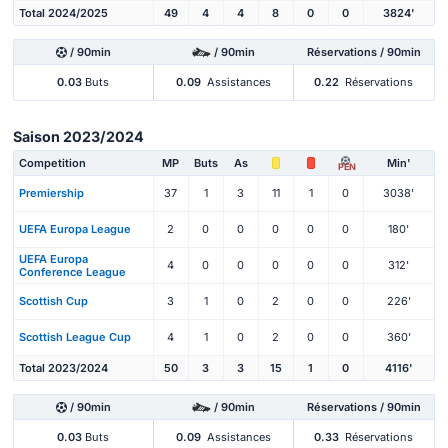
Total 2024/2025
49
4
4
8
0
0
3824'
/ 90min
/ 90min
Réservations / 90min
0.03
Buts
0.09
Assistances
0.22
Réservations
Saison 2023/2024
Competition
MP
Buts
As
Min'
PEN
Premiership
37
1
3
11
1
0
3038'
UEFA Europa League
2
0
0
0
0
0
180'
UEFA Europa
4
0
0
0
0
0
312'
Conference League
Scottish Cup
3
1
0
2
0
0
226'
Scottish League Cup
4
1
0
2
0
0
360'
Total 2023/2024
50
3
3
15
1
0
4116'
/ 90min
/ 90min
Réservations / 90min
0.03
Buts
0.09
Assistances
0.33
Réservations