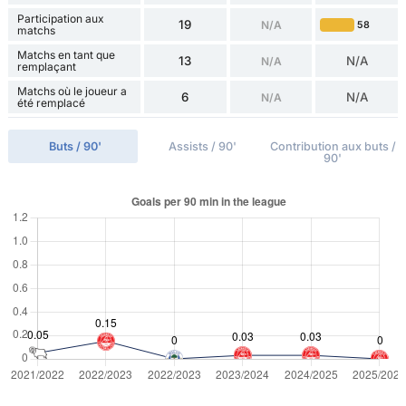
Participation aux
19
N/A
58
matchs
Matchs en tant que
13
N/A
N/A
remplaçant
Matchs où le joueur a
6
N/A
N/A
été remplacé
Buts / 90'
Assists / 90'
Contribution aux buts /
90'