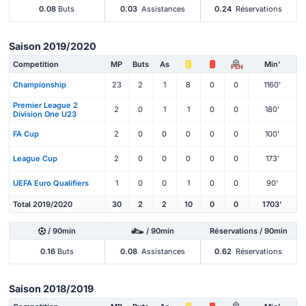
0.08
Buts
0.03
Assistances
0.24
Réservations
Saison 2019/2020
Competition
MP
Buts
As
Min'
PEN
Championship
23
2
1
8
0
0
1160'
Premier League 2
2
0
1
1
0
0
180'
Division One U23
FA Cup
2
0
0
0
0
0
100'
League Cup
2
0
0
0
0
0
173'
UEFA Euro Qualifiers
1
0
0
1
0
0
90'
Total 2019/2020
30
2
2
10
0
0
1703'
/ 90min
/ 90min
Réservations / 90min
0.16
Buts
0.08
Assistances
0.62
Réservations
Saison 2018/2019