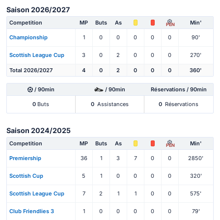
Saison 2026/2027
Competition
MP
Buts
As
Min'
PEN
Championship
1
0
0
0
0
0
90'
Scottish League Cup
3
0
2
0
0
0
270'
Total 2026/2027
4
0
2
0
0
0
360'
/ 90min
/ 90min
Réservations / 90min
0
Buts
0
Assistances
0
Réservations
Saison 2024/2025
Competition
MP
Buts
As
Min'
PEN
Premiership
36
1
3
7
0
0
2850'
Scottish Cup
5
1
0
0
0
0
320'
Scottish League Cup
7
2
1
1
0
0
575'
Club Friendlies 3
1
0
0
0
0
0
79'