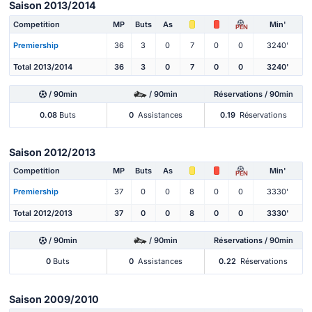
Saison 2013/2014
Competition
MP
Buts
As
Min'
PEN
Premiership
36
3
0
7
0
0
3240'
Total 2013/2014
36
3
0
7
0
0
3240'
/ 90min
/ 90min
Réservations / 90min
0.08
Buts
0
Assistances
0.19
Réservations
Saison 2012/2013
Competition
MP
Buts
As
Min'
PEN
Premiership
37
0
0
8
0
0
3330'
Total 2012/2013
37
0
0
8
0
0
3330'
/ 90min
/ 90min
Réservations / 90min
0
Buts
0
Assistances
0.22
Réservations
Saison 2009/2010