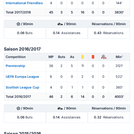
International Friendlies
4
0
0
0
0
0
144'
Total 2017/2018
45
3
5
16
0
0
3830'
/ 90min
/ 90min
Réservations / 90min
0.06
Buts
0.14
Assistances
0.43
Réservations
Saison 2016/2017
Competition
MP
Buts
As
Min'
PEN
Premiership
36
2
5
11
0
0
3121'
UEFA Europa League
6
0
0
2
0
0
522'
Scottish League Cup
4
0
1
1
0
0
360'
Total 2016/2017
46
2
6
14
0
0
4003'
/ 90min
/ 90min
Réservations / 90min
0.06
Buts
0.14
Assistances
0.32
Réservations
Saison 2015/2016