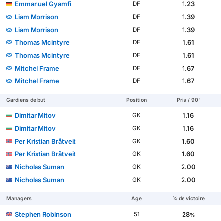
Emmanuel Gyamfi
1.23
DF
Liam Morrison
1.39
DF
Liam Morrison
1.39
DF
Thomas Mcintyre
1.61
DF
Thomas Mcintyre
1.61
DF
Mitchel Frame
1.67
DF
Mitchel Frame
1.67
DF
Gardiens de but
Position
Pris / 90'
Dimitar Mitov
1.16
GK
Dimitar Mitov
1.16
GK
Per Kristian Bråtveit
1.60
GK
Per Kristian Bråtveit
1.60
GK
Nicholas Suman
2.00
GK
Nicholas Suman
2.00
GK
Managers
Age
% de victoire
Stephen Robinson
28
51
%