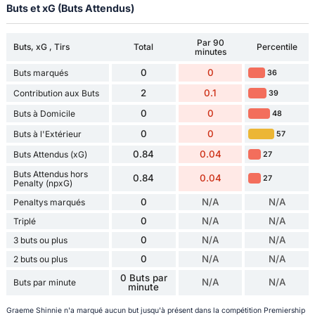
Buts et xG (Buts Attendus)
Par 90
Buts, xG , Tirs
Total
Percentile
minutes
0
0
Buts marqués
36
2
0.1
Contribution aux Buts
39
0
0
Buts à Domicile
48
0
0
Buts à l'Extérieur
57
0.84
0.04
Buts Attendus (xG)
27
Buts Attendus hors
0.84
0.04
27
Penalty (npxG)
0
N/A
N/A
Penaltys marqués
0
N/A
N/A
Triplé
0
N/A
N/A
3 buts ou plus
0
N/A
N/A
2 buts ou plus
0 Buts par
N/A
N/A
Buts par minute
minute
Graeme Shinnie n'a marqué aucun but jusqu'à présent dans la compétition Premiership