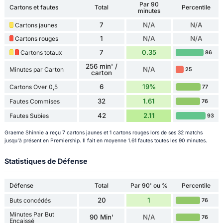
Par 90
Cartons et fautes
Total
Percentile
minutes
7
N/A
N/A
Cartons jaunes
1
N/A
N/A
Cartons rouges
7
0.35
Cartons totaux
86
256 min' /
N/A
Minutes par Carton
25
carton
6
19%
Cartons Over 0,5
77
32
1.61
Fautes Commises
76
42
2.11
Fautes Subies
93
Graeme Shinnie a reçu 7 cartons jaunes et 1 cartons rouges lors de ses 32 matchs
jusqu'à présent en Premiership. Il fait en moyenne 1.61 fautes toutes les 90 minutes.
Statistiques de Défense
Défense
Total
Par 90' ou %
Percentile
20
1
Buts concédés
76
Minutes Par But
90 Min'
N/A
76
Encaissé