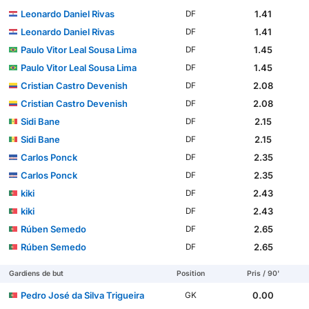
Leonardo Daniel Rivas
1.41
DF
Leonardo Daniel Rivas
1.41
DF
Paulo Vitor Leal Sousa Lima
1.45
DF
Paulo Vitor Leal Sousa Lima
1.45
DF
Cristian Castro Devenish
2.08
DF
Cristian Castro Devenish
2.08
DF
Sidi Bane
2.15
DF
Sidi Bane
2.15
DF
Carlos Ponck
2.35
DF
Carlos Ponck
2.35
DF
kiki
2.43
DF
kiki
2.43
DF
Rúben Semedo
2.65
DF
Rúben Semedo
2.65
DF
Gardiens de but
Position
Pris / 90'
Pedro José da Silva Trigueira
0.00
GK