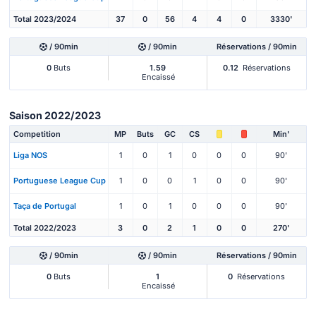
Total 2023/2024
37
0
56
4
4
0
3330'
/ 90min
/ 90min
Réservations / 90min
0
Buts
1.59
0.12
Réservations
Encaissé
Saison 2022/2023
Competition
MP
Buts
GC
CS
Min'
Liga NOS
1
0
1
0
0
0
90'
Portuguese League Cup
1
0
0
1
0
0
90'
Taça de Portugal
1
0
1
0
0
0
90'
Total 2022/2023
3
0
2
1
0
0
270'
/ 90min
/ 90min
Réservations / 90min
0
Buts
1
0
Réservations
Encaissé