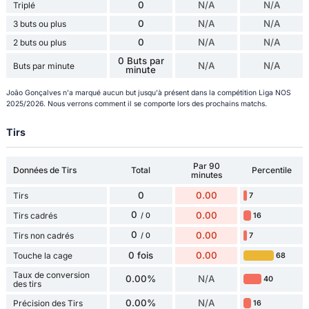
0
N/A
N/A
Triplé
0
N/A
N/A
3 buts ou plus
0
N/A
N/A
2 buts ou plus
0 Buts par
N/A
N/A
Buts par minute
minute
João Gonçalves n'a marqué aucun but jusqu'à présent dans la compétition Liga NOS
2025/2026. Nous verrons comment il se comporte lors des prochains matchs.
Tirs
Par 90
Données de Tirs
Total
Percentile
minutes
0
0.00
Tirs
7
0
0.00
Tirs cadrés
16
/ 0
0
0.00
Tirs non cadrés
7
/ 0
0 fois
0.00
Touche la cage
68
Taux de conversion
0.00%
N/A
40
des tirs
0.00%
N/A
Précision des Tirs
16