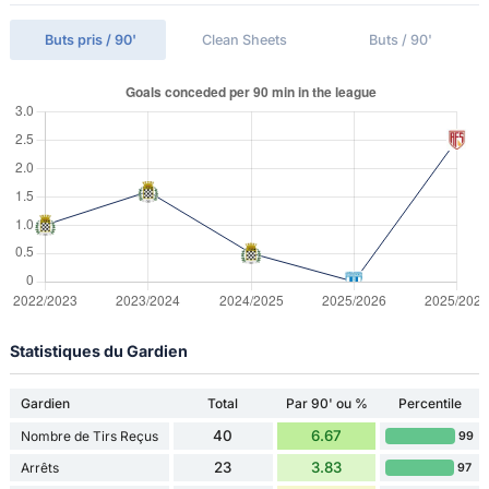
Buts pris / 90'
Clean Sheets
Buts / 90'
Statistiques du Gardien
Gardien
Total
Par 90' ou %
Percentile
40
6.67
Nombre de Tirs Reçus
99
23
3.83
Arrêts
97