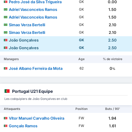
Pedro José da Silva Trigueira
0.00
GK
Adriel Vasconcelos Ramos
1.50
GK
Adriel Vasconcelos Ramos
1.50
GK
Simao Verza Bertelli
2.10
GK
Simao Verza Bertelli
2.10
GK
João Gonçalves
2.50
GK
João Gonçalves
2.50
GK
Managers
Age
% de victoire
José Albano Ferreira da Mota
0
62
%
Portugal U21 Equipe
Les coéquipiers de João Gonçalves en club
Attaquants
Position
Buts / 90'
Vítor Manuel Carvalho Oliveira
1.94
FW
Gonçalo Ramos
1.61
FW