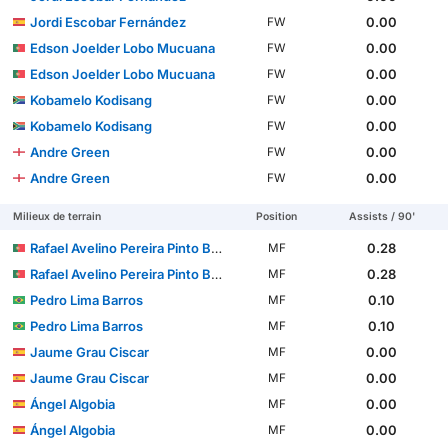
Jordi Escobar Fernández
0.00
FW
Edson Joelder Lobo Mucuana
0.00
FW
Edson Joelder Lobo Mucuana
0.00
FW
Kobamelo Kodisang
0.00
FW
Kobamelo Kodisang
0.00
FW
Andre Green
0.00
FW
Andre Green
0.00
FW
Milieux de terrain
Position
Assists / 90'
Rafael Avelino Pereira Pinto Barbosa
0.28
MF
Rafael Avelino Pereira Pinto Barbosa
0.28
MF
Pedro Lima Barros
0.10
MF
Pedro Lima Barros
0.10
MF
Jaume Grau Ciscar
0.00
MF
Jaume Grau Ciscar
0.00
MF
Ángel Algobia
0.00
MF
Ángel Algobia
0.00
MF