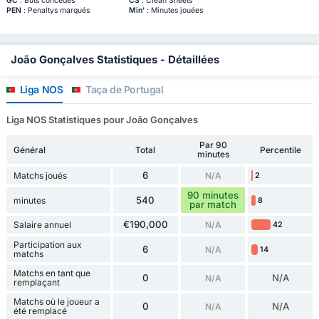
GC
: Buts concédés
CS
: Clean Sheets
PEN
: Penaltys marqués
Min'
: Minutes jouées
João Gonçalves Statistiques - Détaillées
Liga NOS
Taça de Portugal
Liga NOS Statistiques pour João Gonçalves
Par 90
Général
Total
Percentile
minutes
6
Matchs joués
N/A
2
90 minutes
540
minutes
8
par match
€190,000
Salaire annuel
N/A
42
Participation aux
6
N/A
14
matchs
Matchs en tant que
0
N/A
N/A
remplaçant
Matchs où le joueur a
0
N/A
N/A
été remplacé