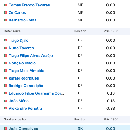
Tomas Franco Tavares
0.00
MF
Zé Carlos
0.00
MF
Bernardo Folha
0.00
MF
Défenseurs
Position
Pris / 90'
Tiago Djaló
0.00
DF
Nuno Tavares
0.00
DF
Tiago Filipe Alves Araújo
0.00
DF
Gonçalo Inácio
0.00
DF
Tiago Melo Almeida
0.00
DF
Rafael Rodrigues
0.00
DF
Rodrigo Conceição
0.00
DF
Eduardo Filipe Quaresma Coimbra Simões
0.13
DF
João Mário
0.13
DF
Alexandre Penetra
0.33
DF
Gardiens de but
Position
Pris / 90'
João Gonçalves
0.00
GK