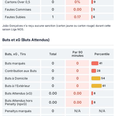
0
0%
Cartons Over 0,5
9
0
0.00
Fautes Commises
5
1
0.17
Fautes Subies
6
João Gonçalves n'a reçu aucune sanction (carton jaune ou carton rouge) durant cette
saison Liga NOS.
Buts et xG (Buts Attendus)
Par 90
Buts, xG , Tirs
Total
Percentile
minutes
0
0
Buts marqués
41
0
0
Contribution aux Buts
28
0
0
Buts à Domicile
54
0
0
Buts à l'Extérieur
61
0.00
0.00
Buts Attendus (xG)
8
Buts Attendus hors
0.00
0.00
8
Penalty (npxG)
0
N/A
N/A
Penaltys marqués