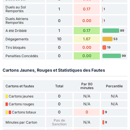
Duels au Sol
1
0.17
1
Remportés
Duels Aériens
0
0.00
1
Remportés
1
0.17
A été Dribblé
89
10
1.67
Dégagements
53
0
0.00
Tirs bloqués
19
0
0.00
Penalties Concédés
99
Cartons Jaunes, Rouges et Statistiques des Fautes
Par 90
Cartons et fautes
Total
Percentile
minutes
0
N/A
N/A
Cartons jaunes
0
N/A
N/A
Cartons rouges
0
0
Cartons totaux
9
Pas de
N/A
Minutes par Carton
9
Sanction