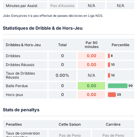
N/A
N/A
Minutes par Assist
Pas d'Assists
João Gonçalves n'a pas effectué de passes décisives en Liga NOS.
Statistiques de Dribble & de Hors-Jeu
Par 90
Dribbles & Hors-Jeu
Total
Percentile
minutes
0
0.00
Dribbles
8
0
0.00
Dribbles Réussis
10
Taux de Dribbles
0.00%
N/A
10
Réussis
0
0.00
Balle Perdue
99
0
0.00
Hors-jeux
39
Stats de penaltys
Penalties
Cette Saison
Carrière
Taux de conversion
Pas de Peno
Pas de Peno