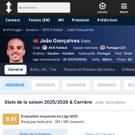
LIGUES
MENU
Corners
Tennis (EN)
API
Premium
Prédiction
le Portugal
/
Joueurs
/
AVS Futebol
/
João Gonçalves
João Gonçalves
Stats
Club :
AVS Futebol
Équipe nationale :
Portugal U21
Position :
Gardien - Gardien
Nationalité :
Portugal
Pied :
Droitie
Age (anniversaire) :
25 (05/11/2000)
Taille :
188cm
Poids :
82k
Général
Buts, xG , Tirs
Passes et Passes décisives
Dribbl
2025/2026
2024/2025
2023/2024
2022/2023
202
Stats de la saison 2025/2026 & Carrière
- João Gonçalves
Évaluation moyenne en Liga NOS
6.81
Rang par buts pris : 181 / 185 Joueurs
Stats de la Saison
Stats de Carrière