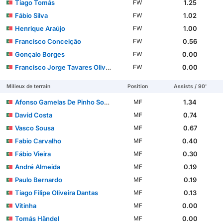
Tiago Tomás
1.25
FW
Fábio Silva
1.02
FW
Henrique Araújo
1.00
FW
Francisco Conceição
0.56
FW
Gonçalo Borges
0.00
FW
Francisco Jorge Tavares Oliveira
0.00
FW
Milieux de terrain
Position
Assists / 90'
Afonso Gamelas De Pinho Sousa
1.34
MF
David Costa
0.74
MF
Vasco Sousa
0.67
MF
Fabio Carvalho
0.40
MF
Fábio Vieira
0.30
MF
André Almeida
0.19
MF
Paulo Bernardo
0.19
MF
Tiago Filipe Oliveira Dantas
0.13
MF
Vitinha
0.00
MF
Tomás Händel
0.00
MF