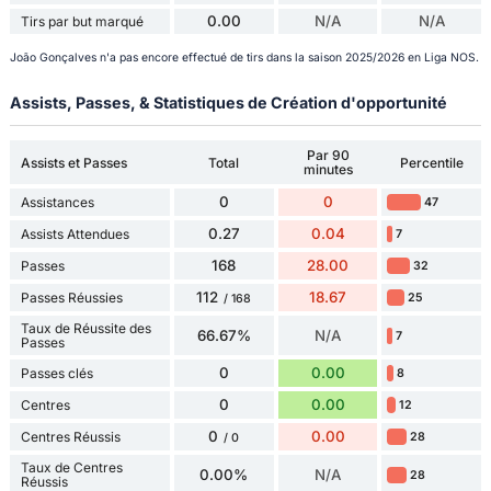
0.00
N/A
N/A
Tirs par but marqué
João Gonçalves n'a pas encore effectué de tirs dans la saison 2025/2026 en Liga NOS.
Assists, Passes, & Statistiques de Création d'opportunité
Par 90
Assists et Passes
Total
Percentile
minutes
0
0
Assistances
47
0.27
0.04
Assists Attendues
7
168
28.00
Passes
32
112
18.67
Passes Réussies
25
/ 168
Taux de Réussite des
66.67%
N/A
7
Passes
0
0.00
Passes clés
8
0
0.00
Centres
12
0
0.00
Centres Réussis
28
/ 0
Taux de Centres
0.00%
N/A
28
Réussis