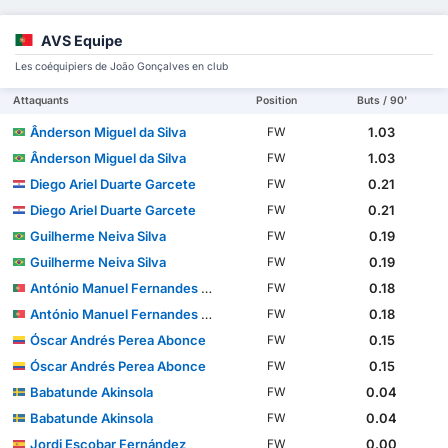
AVS Equipe
Les coéquipiers de João Gonçalves en club
Attaquants
Position
Buts / 90'
Ânderson Miguel da Silva
1.03
FW
Ânderson Miguel da Silva
1.03
FW
Diego Ariel Duarte Garcete
0.21
FW
Diego Ariel Duarte Garcete
0.21
FW
Guilherme Neiva Silva
0.19
FW
Guilherme Neiva Silva
0.19
FW
António Manuel Fernandes Mendes
0.18
FW
António Manuel Fernandes Mendes
0.18
FW
Óscar Andrés Perea Abonce
0.15
FW
Óscar Andrés Perea Abonce
0.15
FW
Babatunde Akinsola
0.04
FW
Babatunde Akinsola
0.04
FW
Jordi Escobar Fernández
0.00
FW