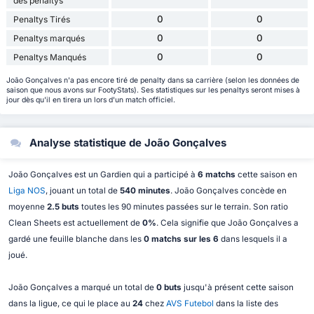
des pénaltys
0
0
Penaltys Tirés
0
0
Penaltys marqués
0
0
Penaltys Manqués
João Gonçalves n'a pas encore tiré de penalty dans sa carrière (selon les données de
saison que nous avons sur FootyStats). Ses statistiques sur les penaltys seront mises à
jour dès qu'il en tirera un lors d'un match officiel.
Analyse statistique de João Gonçalves
João Gonçalves est un Gardien qui a participé à
6 matchs
cette saison en
Liga NOS
, jouant un total de
540 minutes
. João Gonçalves concède en
moyenne
2.5 buts
toutes les 90 minutes passées sur le terrain. Son ratio
Clean Sheets est actuellement de
0%
. Cela signifie que João Gonçalves a
gardé une feuille blanche dans les
0 matchs sur les 6
dans lesquels il a
joué.
João Gonçalves a marqué un total de
0 buts
jusqu'à présent cette saison
dans la ligue, ce qui le place au
24
chez
AVS Futebol
dans la liste des