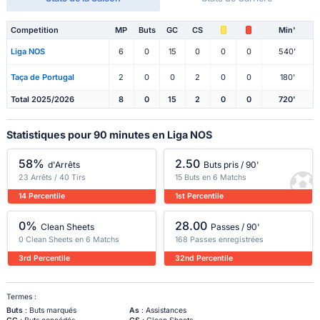
Competition
MP
Buts
GC
CS
Min'
Liga NOS
6
0
15
0
0
0
540'
Taça de Portugal
2
0
0
2
0
0
180'
Total 2025/2026
8
0
15
2
0
0
720'
Statistiques pour 90 minutes en Liga NOS
58%
2.50
d'Arrêts
Buts pris / 90'
23 Arrêts / 40 Tirs
15 Buts en 6 Matchs
14 Percentile
1st Percentile
0%
28.00
Clean Sheets
Passes / 90'
0 Clean Sheets en 6 Matchs
168 Passes enregistrées
3rd Percentile
32nd Percentile
Termes :
Buts
: Buts marqués
As
: Assistances