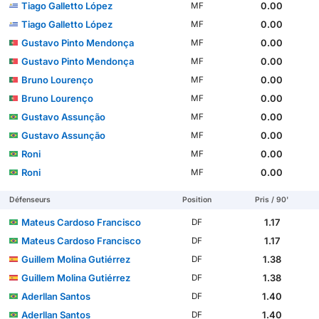
Tiago Galletto López
0.00
MF
Tiago Galletto López
0.00
MF
Gustavo Pinto Mendonça
0.00
MF
Gustavo Pinto Mendonça
0.00
MF
Bruno Lourenço
0.00
MF
Bruno Lourenço
0.00
MF
Gustavo Assunção
0.00
MF
Gustavo Assunção
0.00
MF
Roni
0.00
MF
Roni
0.00
MF
Défenseurs
Position
Pris / 90'
Mateus Cardoso Francisco
1.17
DF
Mateus Cardoso Francisco
1.17
DF
Guillem Molina Gutiérrez
1.38
DF
Guillem Molina Gutiérrez
1.38
DF
Aderllan Santos
1.40
DF
Aderllan Santos
1.40
DF