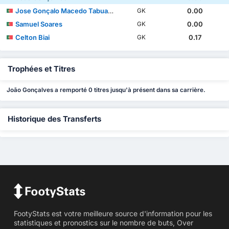
Jose Gonçalo Macedo Tabuaço
0.00
GK
Samuel Soares
0.00
GK
Celton Biai
0.17
GK
Trophées et Titres
João Gonçalves a remporté 0 titres jusqu'à présent dans sa carrière.
Historique des Transferts
FootyStats est votre meilleure source d'information pour les
statistiques et pronostics sur le nombre de buts, Over