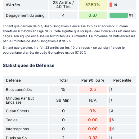
23 Arrêts /
57.50%
d'Arrêts
14
40 Tirs
4
0.67
Dégagement du poing
93
En tant que gardien de but, João Gonçalves a encaissé 15 buts et accompli 0 clean
sheets en 6 matchs en Liga NOS. Cela signifie que lorsque João Gonçalves est dans les
cages, son équipe encaisse un but toutes les 36 minutes. La moyenne de buts encaissés
par 90 minutes de João Gonçalves est de 2.5.
En tant que gardien, il a fait 23 arrêts sur les 40 tirs reçus - ce qui signifie que le
pourcentage d'arrêts de João Gonçalves est de 57.50%.
Statistiques de Défense
Défense
Total
Par 90' ou %
Percentile
15
2.5
Buts concédés
1
Minutes Par But
36 Min'
N/A
1
Encaissé
0
0%
Clean Sheets
3
0
0.00
Tacles
5
0
0.00
Interceptions
9
2
0.33
Duels au Sol
1