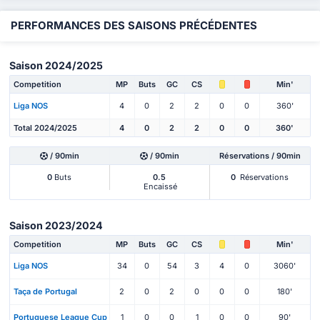
PERFORMANCES DES SAISONS PRÉCÉDENTES
Saison 2024/2025
Competition
MP
Buts
GC
CS
Min'
Liga NOS
4
0
2
2
0
0
360'
Total 2024/2025
4
0
2
2
0
0
360'
/ 90min
/ 90min
Réservations / 90min
0
Buts
0.5
0
Réservations
Encaissé
Saison 2023/2024
Competition
MP
Buts
GC
CS
Min'
Liga NOS
34
0
54
3
4
0
3060'
Taça de Portugal
2
0
2
0
0
0
180'
Portuguese League Cup
1
0
0
1
0
0
90'