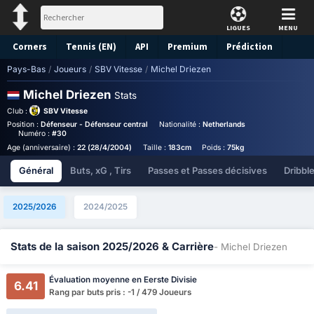
LIGUES
MENU
Corners
Tennis (EN)
API
Premium
Prédiction
Pays-Bas
/
Joueurs
/
SBV Vitesse
/
Michel Driezen
Michel Driezen
Stats
Club :
SBV Vitesse
Position :
Défenseur - Défenseur central
Nationalité :
Netherlands
Birthplace :
Neth
Numéro :
#30
Age (anniversaire) :
22 (28/4/2004)
Taille :
183cm
Poids :
75kg
Général
Buts, xG , Tirs
Passes et Passes décisives
Dribbl
2025/2026
2024/2025
Stats de la saison 2025/2026 & Carrière
- Michel Driezen
Évaluation moyenne en Eerste Divisie
6.41
Rang par buts pris : -1 / 479 Joueurs