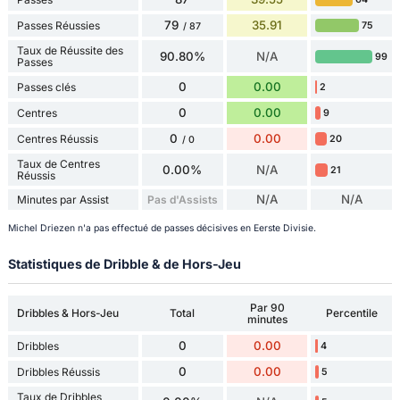
79
35.91
Passes Réussies
75
/ 87
Taux de Réussite des
90.80%
N/A
99
Passes
0
0.00
Passes clés
2
0
0.00
Centres
9
0
0.00
Centres Réussis
20
/ 0
Taux de Centres
0.00%
N/A
21
Réussis
N/A
N/A
Minutes par Assist
Pas d'Assists
Michel Driezen n'a pas effectué de passes décisives en Eerste Divisie.
Statistiques de Dribble & de Hors-Jeu
Par 90
Dribbles & Hors-Jeu
Total
Percentile
minutes
0
0.00
Dribbles
4
0
0.00
Dribbles Réussis
5
Taux de Dribbles