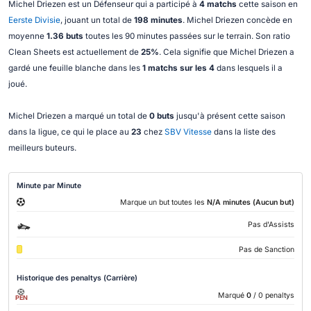
Michel Driezen est un Défenseur qui a participé à
4 matchs
cette saison en
Eerste Divisie
, jouant un total de
198 minutes
. Michel Driezen concède en
moyenne
1.36 buts
toutes les 90 minutes passées sur le terrain. Son ratio
Clean Sheets est actuellement de
25%
. Cela signifie que Michel Driezen a
gardé une feuille blanche dans les
1 matchs sur les 4
dans lesquels il a
joué.
Michel Driezen a marqué un total de
0 buts
jusqu'à présent cette saison
dans la ligue, ce qui le place au
23
chez
SBV Vitesse
dans la liste des
meilleurs buteurs.
Minute par Minute
Marque un but toutes les
N/A minutes (Aucun but)
Pas d'Assists
Pas de Sanction
Historique des penaltys (Carrière)
Marqué
0
/ 0 penaltys
PEN