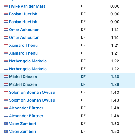
Hylke van der Mast
0.00
DF
Fabian Huetink
0.00
DF
Fabian Huetink
0.00
DF
Omar Achouitar
1.14
DF
Omar Achouitar
1.14
DF
Xiamaro Thenu
1.21
DF
Xiamaro Thenu
1.21
DF
Nathangelo Markelo
1.22
DF
Nathangelo Markelo
1.22
DF
Michel Driezen
1.36
DF
Michel Driezen
1.36
DF
Solomon Bonnah Owusu
1.43
DF
Solomon Bonnah Owusu
1.43
DF
Alexander Büttner
1.48
DF
Alexander Büttner
1.48
DF
Valon Zumberi
1.53
DF
Valon Zumberi
1.53
DF