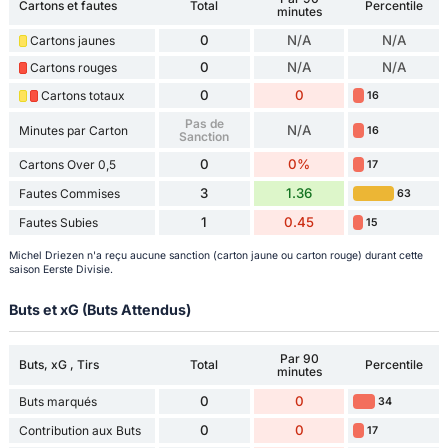
Cartons et fautes
Total
Percentile
minutes
0
N/A
N/A
Cartons jaunes
0
N/A
N/A
Cartons rouges
0
0
Cartons totaux
16
Pas de
N/A
Minutes par Carton
16
Sanction
0
0%
Cartons Over 0,5
17
3
1.36
Fautes Commises
63
1
0.45
Fautes Subies
15
Michel Driezen n'a reçu aucune sanction (carton jaune ou carton rouge) durant cette
saison Eerste Divisie.
Buts et xG (Buts Attendus)
Par 90
Buts, xG , Tirs
Total
Percentile
minutes
0
0
Buts marqués
34
0
0
Contribution aux Buts
17