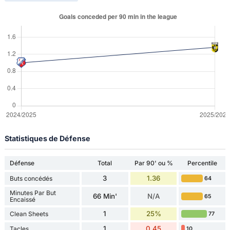
Statistiques de Défense
Défense
Total
Par 90' ou %
Percentile
3
1.36
Buts concédés
64
Minutes Par But
66 Min'
N/A
65
Encaissé
1
25%
Clean Sheets
77
1
0.45
Tacles
10