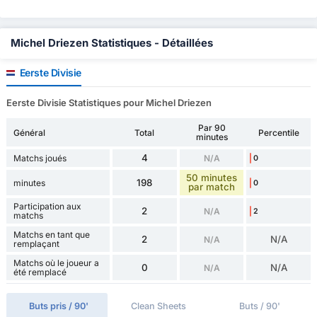
Michel Driezen Statistiques - Détaillées
Eerste Divisie
Eerste Divisie Statistiques pour Michel Driezen
Par 90
Général
Total
Percentile
minutes
4
Matchs joués
N/A
0
50 minutes
198
minutes
0
par match
Participation aux
2
N/A
2
matchs
Matchs en tant que
2
N/A
N/A
remplaçant
Matchs où le joueur a
0
N/A
N/A
été remplacé
Buts pris / 90'
Clean Sheets
Buts / 90'