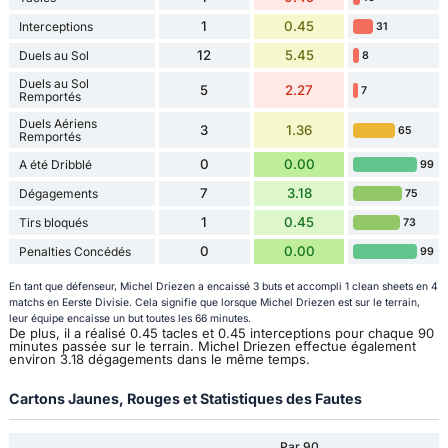
1
0.45
Interceptions
31
12
5.45
Duels au Sol
8
Duels au Sol
5
2.27
7
Remportés
Duels Aériens
3
1.36
65
Remportés
0
0.00
A été Dribblé
99
7
3.18
Dégagements
75
1
0.45
Tirs bloqués
73
0
0.00
Penalties Concédés
99
En tant que défenseur, Michel Driezen a encaissé 3 buts et accompli 1 clean sheets en 4
matchs en Eerste Divisie. Cela signifie que lorsque Michel Driezen est sur le terrain,
leur équipe encaisse un but toutes les 66 minutes.
De plus, il a réalisé 0.45 tacles et 0.45 interceptions pour chaque 90
minutes passée sur le terrain. Michel Driezen effectue également
environ 3.18 dégagements dans le même temps.
Cartons Jaunes, Rouges et Statistiques des Fautes
Par 90