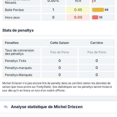
0.00%
N/A
5
Réussis
1
0.45
Balle Perdue
69
0
0.00
Hors-jeux
35
Stats de penaltys
Penalties
Cette Saison
Carrière
Taux de conversion
Pas de Peno
Pas de Peno
des pénaltys
0
0
Penaltys Tirés
0
0
Penaltys marqués
0
0
Penaltys Manqués
Michel Driezen n'a pas encore tiré de penalty dans sa carrière (selon les données de
saison que nous avons sur FootyStats). Ses statistiques sur les penaltys seront mises à
jour dès qu'il en tirera un lors d'un match officiel.
Analyse statistique de Michel Driezen