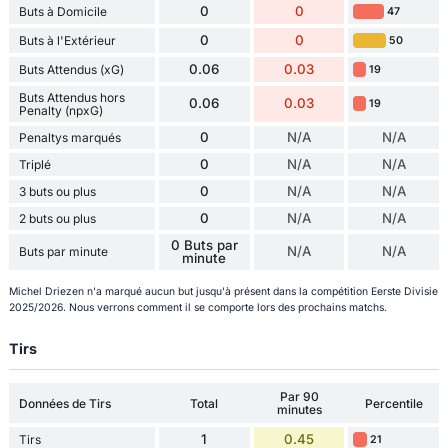
0
0
Buts à Domicile
47
0
0
Buts à l'Extérieur
50
0.06
0.03
Buts Attendus (xG)
19
Buts Attendus hors
0.06
0.03
19
Penalty (npxG)
0
N/A
N/A
Penaltys marqués
0
N/A
N/A
Triplé
0
N/A
N/A
3 buts ou plus
0
N/A
N/A
2 buts ou plus
0 Buts par
N/A
N/A
Buts par minute
minute
Michel Driezen n'a marqué aucun but jusqu'à présent dans la compétition Eerste Divisie
2025/2026. Nous verrons comment il se comporte lors des prochains matchs.
Tirs
Par 90
Données de Tirs
Total
Percentile
minutes
1
0.45
Tirs
21