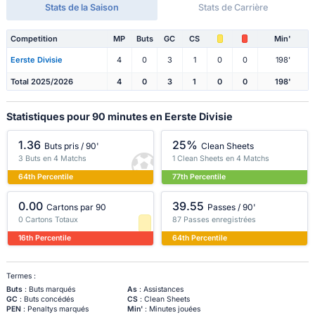
Stats de la Saison
Stats de Carrière
Competition
MP
Buts
GC
CS
Min'
Eerste Divisie
4
0
3
1
0
0
198'
Total 2025/2026
4
0
3
1
0
0
198'
Statistiques pour 90 minutes en Eerste Divisie
1.36
25%
Buts pris / 90'
Clean Sheets
3 Buts en 4 Matchs
1 Clean Sheets en 4 Matchs
64th Percentile
77th Percentile
0.00
39.55
Cartons par 90
Passes / 90'
0 Cartons Totaux
87 Passes enregistrées
16th Percentile
64th Percentile
Termes :
Buts
: Buts marqués
As
: Assistances
GC
: Buts concédés
CS
: Clean Sheets
PEN
: Penaltys marqués
Min'
: Minutes jouées