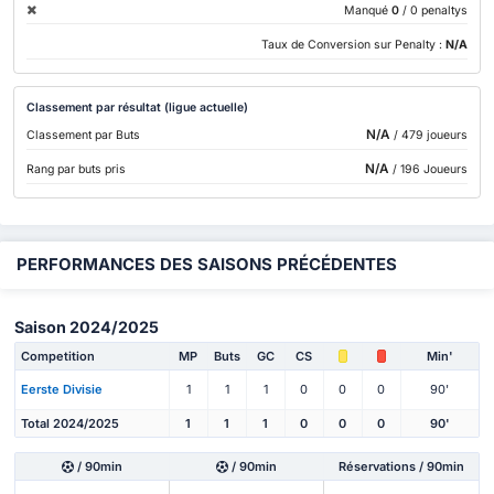
Manqué
0
/ 0 penaltys
Taux de Conversion sur Penalty :
N/A
Classement par résultat (ligue actuelle)
N/A
Classement par Buts
/ 479 joueurs
N/A
Rang par buts pris
/ 196 Joueurs
PERFORMANCES DES SAISONS PRÉCÉDENTES
Saison 2024/2025
Competition
MP
Buts
GC
CS
Min'
Eerste Divisie
1
1
1
0
0
0
90'
Total 2024/2025
1
1
1
0
0
0
90'
/ 90min
/ 90min
Réservations / 90min