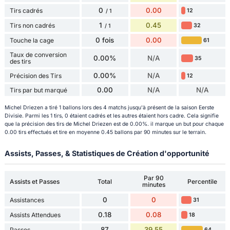
0
0.00
Tirs cadrés
12
/ 1
1
0.45
Tirs non cadrés
32
/ 1
0 fois
0.00
Touche la cage
61
Taux de conversion
0.00%
N/A
35
des tirs
0.00%
N/A
Précision des Tirs
12
0.00
N/A
N/A
Tirs par but marqué
Michel Driezen a tiré 1 ballons lors des 4 matchs jusqu'à présent de la saison Eerste
Divisie. Parmi les 1 tirs, 0 étaient cadrés et les autres étaient hors cadre. Cela signifie
que la précision des tirs de Michel Driezen est de 0.00%. il marque un but pour chaque
0.00 tirs effectués et tire en moyenne 0.45 ballons par 90 minutes sur le terrain.
Assists, Passes, & Statistiques de Création d'opportunité
Par 90
Assists et Passes
Total
Percentile
minutes
0
0
Assistances
31
0.18
0.08
Assists Attendues
18
87
39.55
Passes
64