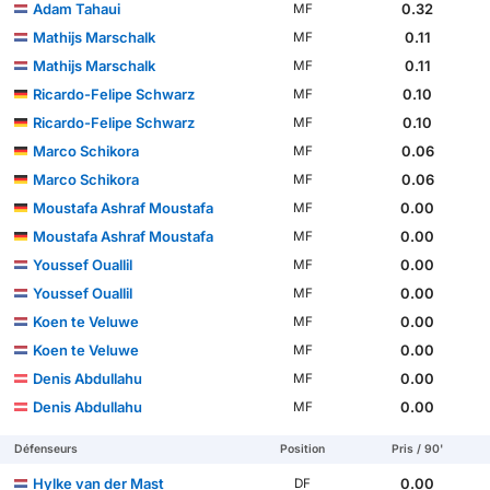
Adam Tahaui
0.32
MF
Mathijs Marschalk
0.11
MF
Mathijs Marschalk
0.11
MF
Ricardo-Felipe Schwarz
0.10
MF
Ricardo-Felipe Schwarz
0.10
MF
Marco Schikora
0.06
MF
Marco Schikora
0.06
MF
Moustafa Ashraf Moustafa
0.00
MF
Moustafa Ashraf Moustafa
0.00
MF
Youssef Ouallil
0.00
MF
Youssef Ouallil
0.00
MF
Koen te Veluwe
0.00
MF
Koen te Veluwe
0.00
MF
Denis Abdullahu
0.00
MF
Denis Abdullahu
0.00
MF
Défenseurs
Position
Pris / 90'
Hylke van der Mast
0.00
DF