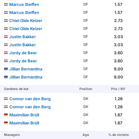
Marcus Steffen
1.57
DF
Marcus Steffen
1.57
DF
Chiel Olde Keizer
2.73
DF
Chiel Olde Keizer
2.73
DF
Justin Bakker
3.03
DF
Justin Bakker
3.03
DF
Jordy de Beer
3.60
DF
Jordy de Beer
3.60
DF
Jillian Bernardina
9.00
DF
Jillian Bernardina
9.00
DF
Gardiens de but
Position
Pris / 90'
Connor van den Berg
1.26
GK
Connor van den Berg
1.26
GK
Maximilian Brüll
1.67
GK
Maximilian Brüll
1.67
GK
Managers
Age
% de victoire