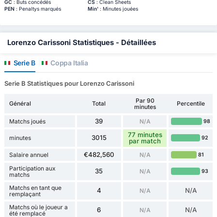
GC
: Buts concédés
CS
: Clean Sheets
PEN
: Penaltys marqués
Min'
: Minutes jouées
Lorenzo Carissoni Statistiques - Détaillées
Serie B
Coppa Italia
Serie B Statistiques pour Lorenzo Carissoni
Par 90
Général
Total
Percentile
minutes
39
Matchs joués
N/A
98
77 minutes
3015
minutes
92
par match
€482,560
Salaire annuel
N/A
81
Participation aux
35
N/A
93
matchs
Matchs en tant que
4
N/A
N/A
remplaçant
Matchs où le joueur a
6
N/A
N/A
été remplacé