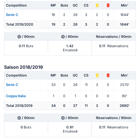
Competition
MP
Buts
GC
CS
Min'
Serie C
19
2
26
3
2
0
1644'
Total 2019/2020
19
2
26
3
2
0
1644'
/ 90min
/ 90min
Réservations / 90min
0.11
Buts
1.42
0.11
Réservations
Encaissé
Saison 2018/2019
Competition
MP
Buts
GC
CS
Min'
Serie C
33
0
26
11
3
0
2570'
Coppa Italia
1
0
1
0
0
0
90'
Total 2018/2019
34
0
27
11
3
0
2660'
/ 90min
/ 90min
Réservations / 90min
0
Buts
0.91
0.11
Réservations
Encaissé