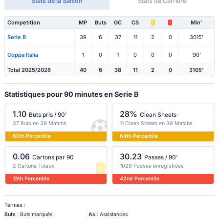
Stats de la Saison
Stats de Carrière
Competition
MP
Buts
GC
CS
Min'
Serie B
39
6
37
11
2
0
3015'
Coppa Italia
1
0
1
0
0
0
90'
Total 2025/2026
40
6
38
11
2
0
3105'
Statistiques pour 90 minutes en Serie B
1.10
28%
Buts pris / 90'
Clean Sheets
37 Buts en 39 Matchs
11 Clean Sheets en 39 Matchs
60th Percentile
64th Percentile
0.06
30.23
Cartons par 90
Passes / 90'
2 Cartons Totaux
1029 Passes enregistrées
13th Percentile
42nd Percentile
Termes :
Buts
: Buts marqués
As
: Assistances