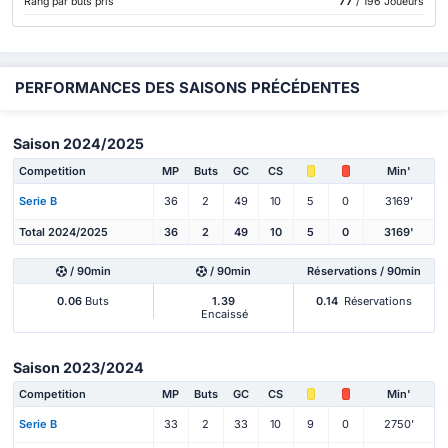
77
Rang par buts pris
/ 196 Joueurs
PERFORMANCES DES SAISONS PRÉCÉDENTES
Saison 2024/2025
Competition
MP
Buts
GC
CS
Min'
Serie B
36
2
49
10
5
0
3169'
Total 2024/2025
36
2
49
10
5
0
3169'
/ 90min
/ 90min
Réservations / 90min
0.06
Buts
1.39
0.14
Réservations
Encaissé
Saison 2023/2024
Competition
MP
Buts
GC
CS
Min'
Serie B
33
2
33
10
9
0
2750'