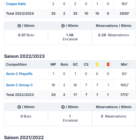
Coppa Italia
2
0
2
0
1
0
180'
Total 2023/2024
35
2
35
10
10
0
2930'
/ 90min
/ 90min
Réservations / 90min
0.07
Buts
1.08
0.29
Réservations
Encaissé
Saison 2022/2023
Competition
MP
Buts
GC
CS
Min'
Serie C Playoffs
1
0
1
0
0
0
90'
Serie C Group C
19
2
16
7
7
1
1682'
Total 2022/2023
20
2
17
7
7
1
1772'
/ 90min
/ 90min
Réservations / 90min
0
Buts
1
0
Réservations
Encaissé
Saison 2021/2022