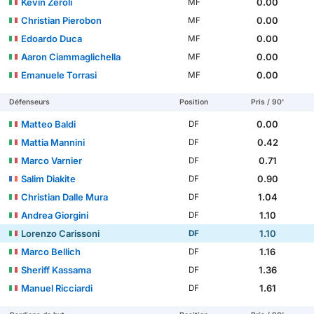
Kevin Zeroli
0.00
MF
Christian Pierobon
0.00
MF
Edoardo Duca
0.00
MF
Aaron Ciammaglichella
0.00
MF
Emanuele Torrasi
0.00
MF
Défenseurs
Position
Pris / 90'
Matteo Baldi
0.00
DF
Mattia Mannini
0.42
DF
Marco Varnier
0.71
DF
Salim Diakite
0.90
DF
Christian Dalle Mura
1.04
DF
Andrea Giorgini
1.10
DF
Lorenzo Carissoni
1.10
DF
Marco Bellich
1.16
DF
Sheriff Kassama
1.36
DF
Manuel Ricciardi
1.61
DF