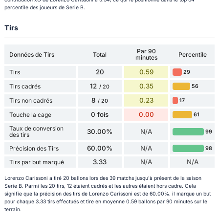
percentile des joueurs de Serie B.
Tirs
Par 90
Données de Tirs
Total
Percentile
minutes
20
0.59
Tirs
29
12
0.35
Tirs cadrés
56
/ 20
8
0.23
Tirs non cadrés
17
/ 20
0 fois
0.00
Touche la cage
61
Taux de conversion
30.00%
N/A
99
des tirs
60.00%
N/A
Précision des Tirs
98
3.33
N/A
N/A
Tirs par but marqué
Lorenzo Carissoni a tiré 20 ballons lors des 39 matchs jusqu'à présent de la saison
Serie B. Parmi les 20 tirs, 12 étaient cadrés et les autres étaient hors cadre. Cela
signifie que la précision des tirs de Lorenzo Carissoni est de 60.00%. il marque un but
pour chaque 3.33 tirs effectués et tire en moyenne 0.59 ballons par 90 minutes sur le
terrain.