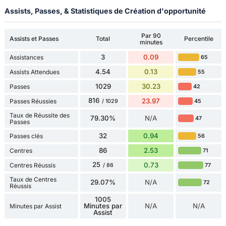
Assists, Passes, & Statistiques de Création d'opportunité
Par 90
Assists et Passes
Total
Percentile
minutes
3
0.09
Assistances
65
4.54
0.13
Assists Attendues
55
1029
30.23
Passes
42
816
23.97
Passes Réussies
45
/ 1029
Taux de Réussite des
79.30%
N/A
47
Passes
32
0.94
Passes clés
56
86
2.53
Centres
71
25
0.73
Centres Réussis
77
/ 86
Taux de Centres
29.07%
N/A
72
Réussis
1005
Minutes par
N/A
N/A
Minutes par Assist
Assist