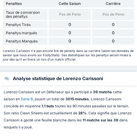
Penalties
Cette Saison
Carrière
Taux de conversion
Pas de Peno
Pas de Peno
des pénaltys
0
0
Penaltys Tirés
0
0
Penaltys marqués
0
0
Penaltys Manqués
Lorenzo Carissoni n'a pas encore tiré de penalty dans sa carrière (selon les données de
saison que nous avons sur FootyStats). Ses statistiques sur les penaltys seront mises à
jour dès qu'il en tirera un lors d'un match officiel.
Analyse statistique de Lorenzo Carissoni
Lorenzo Carissoni est un Défenseur qui a participé à
39 matchs
cette
saison en
Serie B
, jouant un total de
3015 minutes
. Lorenzo Carissoni
concède en moyenne
1.1 buts
toutes les 90 minutes passées sur le terrain.
Son ratio Clean Sheets est actuellement de
28%
. Cela signifie que Lorenzo
Carissoni a gardé une feuille blanche dans les
11 matchs sur les 39
dans
lesquels il a joué.