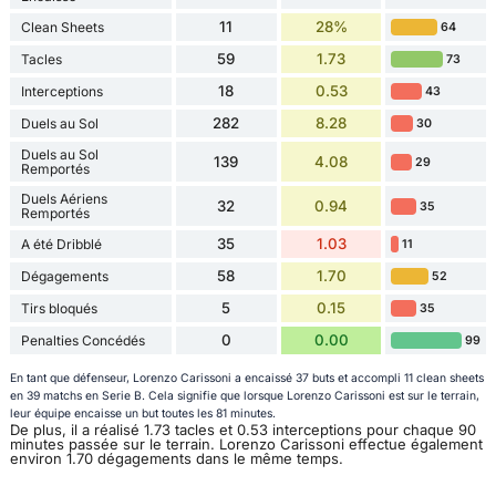
11
28%
Clean Sheets
64
59
1.73
Tacles
73
18
0.53
Interceptions
43
282
8.28
Duels au Sol
30
Duels au Sol
139
4.08
29
Remportés
Duels Aériens
32
0.94
35
Remportés
35
1.03
A été Dribblé
11
58
1.70
Dégagements
52
5
0.15
Tirs bloqués
35
0
0.00
Penalties Concédés
99
En tant que défenseur, Lorenzo Carissoni a encaissé 37 buts et accompli 11 clean sheets
en 39 matchs en Serie B. Cela signifie que lorsque Lorenzo Carissoni est sur le terrain,
leur équipe encaisse un but toutes les 81 minutes.
De plus, il a réalisé 1.73 tacles et 0.53 interceptions pour chaque 90
minutes passée sur le terrain. Lorenzo Carissoni effectue également
environ 1.70 dégagements dans le même temps.