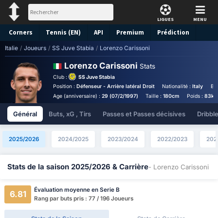
LIGUES
MENU
Corners
Tennis (EN)
API
Premium
Prédiction
Italie
/
Joueurs
/
SS Juve Stabia
/
Lorenzo Carissoni
Lorenzo Carissoni
Stats
Club :
SS Juve Stabia
Position :
Défenseur - Arrière latéral Droit
Nationalité :
Italy
Bir
Age (anniversaire) :
29 (07/2/1997)
Taille :
180cm
Poids :
83kg
Général
Buts, xG , Tirs
Passes et Passes décisives
Dribbl
2025/2026
2024/2025
2023/2024
2022/2023
202
Stats de la saison 2025/2026 & Carrière
- Lorenzo Carissoni
Évaluation moyenne en Serie B
6.81
Rang par buts pris : 77 / 196 Joueurs