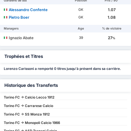
Gardiens de but
Position
Pris / 90'
Alessandro Confente
1.07
GK
Pietro Boer
1.08
GK
Managers
Age
% de victoire
Ignazio Abate
27
39
%
Trophées et Titres
Lorenzo Carissoni a remporté 0 titres jusqu'à présent dans sa carrière.
Historique des Transferts
Torino FC -> Calcio Lecco 1912
Torino FC -> Carrarese Calcio
Torino FC -> SS Monza 1912
Torino FC -> Monopoli Calcio 1966