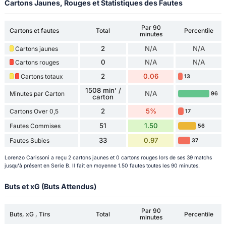
Cartons Jaunes, Rouges et Statistiques des Fautes
Par 90
Cartons et fautes
Total
Percentile
minutes
2
N/A
N/A
Cartons jaunes
0
N/A
N/A
Cartons rouges
2
0.06
Cartons totaux
13
1508 min' /
N/A
Minutes par Carton
96
carton
2
5%
Cartons Over 0,5
17
51
1.50
Fautes Commises
56
33
0.97
Fautes Subies
37
Lorenzo Carissoni a reçu 2 cartons jaunes et 0 cartons rouges lors de ses 39 matchs
jusqu'à présent en Serie B. Il fait en moyenne 1.50 fautes toutes les 90 minutes.
Buts et xG (Buts Attendus)
Par 90
Buts, xG , Tirs
Total
Percentile
minutes