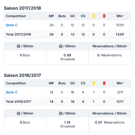
Saison 2017/2018
Competition
MP
Buts
GC
CS
Min'
Serie C
26
0
13
12
0
0
1329'
Total 2017/2018
26
0
13
12
0
0
1329'
/ 90min
/ 90min
Réservations / 90min
0
Buts
0.88
0
Réservations
Encaissé
Saison 2016/2017
Competition
MP
Buts
GC
CS
Min'
Serie C
14
0
16
4
1
0
1211'
Total 2016/2017
14
0
16
4
1
0
1211'
/ 90min
/ 90min
Réservations / 90min
0
Buts
1.19
0.07
Réservations
Encaissé