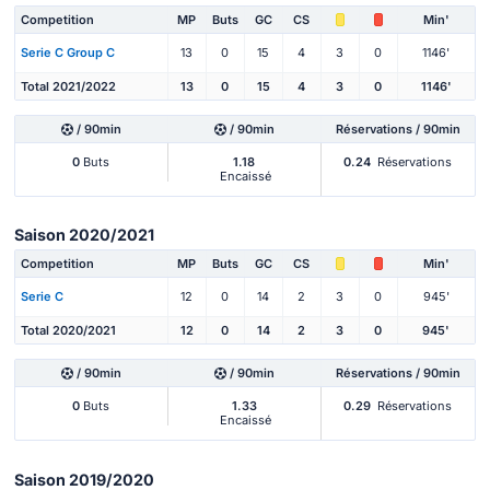
Competition
MP
Buts
GC
CS
Min'
Serie C Group C
13
0
15
4
3
0
1146'
Total 2021/2022
13
0
15
4
3
0
1146'
/ 90min
/ 90min
Réservations / 90min
0
Buts
1.18
0.24
Réservations
Encaissé
Saison 2020/2021
Competition
MP
Buts
GC
CS
Min'
Serie C
12
0
14
2
3
0
945'
Total 2020/2021
12
0
14
2
3
0
945'
/ 90min
/ 90min
Réservations / 90min
0
Buts
1.33
0.29
Réservations
Encaissé
Saison 2019/2020