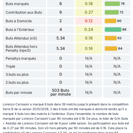
6
0.18
Buts marqués
78
9
0.27
Contribution aux Buts
72
2
0.12
Buts à Domicile
60
4
0.24
Buts à l'Extérieur
86
5.34
0.16
Buts Attendus (xG)
62
Buts Attendus hors
5.34
0.16
64
Penalty (npxG)
0
N/A
N/A
Penaltys marqués
0
N/A
N/A
Triplé
0
N/A
N/A
3 buts ou plus
0
N/A
N/A
2 buts ou plus
503 Buts
N/A
N/A
Buts par minute
par minute
Lorenzo Carissoni a marqué 6 buts dans 39 matchs jusqu'à présent dans la compétition
Serie B de la saison 2025/2026. 2 des 6 buts ont été marqués à domicile tandis qu'il a
marqué 4 buts lors des matchs à l'extérieur. Dans l'ensemble, le nombre de buts
marqués par Lorenzo Carissoni's par 90 minutes est 0.18. De plus, le total de G/A (buts
+ Assists) de Lorenzo Carissoni est de 9 pour cette saison. Sa participation aux buts est
de 0.27 par 90 minutes. Son xG hors pénalty par 90 minutes est de 0.16. Cela place la
contribution xG de Lorenzo Carissoni à 5.34, ce qui le positionne dans le top 64