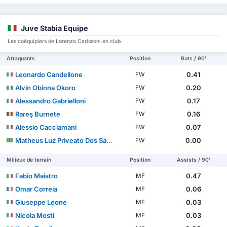
Juve Stabia Equipe
Les coéquipiers de Lorenzo Carissoni en club
Attaquants
Position
Buts / 90'
Leonardo Candellone
0.41
FW
Alvin Obinna Okoro
0.20
FW
Alessandro Gabrielloni
0.17
FW
Rareş Burnete
0.16
FW
Alessio Cacciamani
0.07
FW
Matheus Luz Priveato Dos Santos
0.00
FW
Milieux de terrain
Position
Assists / 90'
Fabio Maistro
0.47
MF
Omar Correia
0.06
MF
Giuseppe Leone
0.03
MF
Nicola Mosti
0.03
MF