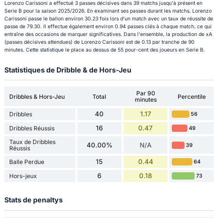
Lorenzo Carissoni a effectué 3 passes décisives dans 39 matchs jusqu'à présent en
Serie B pour la saison 2025/2026. En examinant ses passes durant les matchs, Lorenzo
Carissoni passe le ballon environ 30.23 fois lors d'un match avec un taux de réussite de
passe de 79.30. Il effectue également environ 0.94 passes clés à chaque match, ce qui
entraîne des occasions de marquer significatives. Dans l'ensemble, la production de xA
(passes décisives attendues) de Lorenzo Carissoni est de 0.13 par tranche de 90
minutes. Cette statistique le place au dessus de 55 pour-cent des joueurs en Serie B.
Statistiques de Dribble & de Hors-Jeu
Par 90
Dribbles & Hors-Jeu
Total
Percentile
minutes
40
1.17
Dribbles
56
16
0.47
Dribbles Réussis
49
Taux de Dribbles
40.00%
N/A
39
Réussis
15
0.44
Balle Perdue
64
6
0.18
Hors-jeux
73
Stats de penaltys