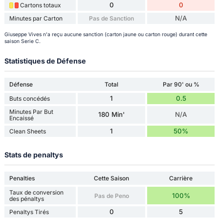
0
0
Cartons totaux
N/A
Minutes par Carton
Pas de Sanction
Giuseppe Vives n'a reçu aucune sanction (carton jaune ou carton rouge) durant cette
saison Serie C.
Statistiques de Défense
Défense
Total
Par 90' ou %
1
0.5
Buts concédés
Minutes Par But
180 Min'
N/A
Encaissé
1
50%
Clean Sheets
Stats de penaltys
Penalties
Cette Saison
Carrière
Taux de conversion
100%
Pas de Peno
des pénaltys
0
5
Penaltys Tirés