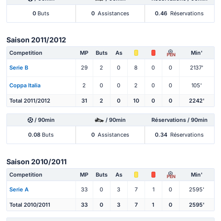
0
Buts
0
Assistances
0.46
Réservations
Saison 2011/2012
Competition
MP
Buts
As
Min'
PEN
Serie B
29
2
0
8
0
0
2137'
Coppa Italia
2
0
0
2
0
0
105'
Total 2011/2012
31
2
0
10
0
0
2242'
/ 90min
/ 90min
Réservations / 90min
0.08
Buts
0
Assistances
0.34
Réservations
Saison 2010/2011
Competition
MP
Buts
As
Min'
PEN
Serie A
33
0
3
7
1
0
2595'
Total 2010/2011
33
0
3
7
1
0
2595'