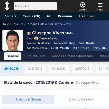
LIGUES
MENU
Corners
Tennis (EN)
API
Premium
Prédiction
Italie
/
Joueurs
/
Ternana Calcio
/
Giuseppe Vives
Giuseppe Vives
Stats
Club :
Ternana Calcio
Position :
Midfielder
Nationalité :
Italy
Pied :
Droitier
Age (anniversaire) :
45 (14/7/1980)
Taille :
178cm
Poids :
70kg
Général
Buts, xG , Tirs
Passes et Passes décisives
Dribbl
2018/2019
2017/2018
2016/2017
2015/2016
2014/2
Stats de la saison 2018/2019 & Carrière
- Giuseppe Vives
Stats de la Saison
Stats de Carrière