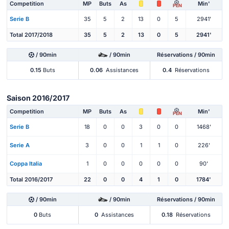
Competition
MP
Buts
As
Min'
PEN
Serie B
35
5
2
13
0
5
2941'
Total 2017/2018
35
5
2
13
0
5
2941'
/ 90min
/ 90min
Réservations / 90min
0.15
Buts
0.06
Assistances
0.4
Réservations
Saison 2016/2017
Competition
MP
Buts
As
Min'
PEN
Serie B
18
0
0
3
0
0
1468'
Serie A
3
0
0
1
1
0
226'
Coppa Italia
1
0
0
0
0
0
90'
Total 2016/2017
22
0
0
4
1
0
1784'
/ 90min
/ 90min
Réservations / 90min
0
Buts
0
Assistances
0.18
Réservations