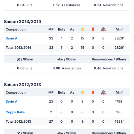
0.04
Buts
0.17
Assistances
0.34
Réservations
Saison 2013/2014
Competition
MP
Buts
As
Min'
PEN
Serie A
33
1
2
15
0
0
2826'
Total 2013/2014
33
1
2
15
0
0
2826'
/ 90min
/ 90min
Réservations / 90min
0.03
Buts
0.06
Assistances
0.48
Réservations
Saison 2012/2013
Competition
MP
Buts
As
Min'
PEN
Serie A
25
0
0
9
0
0
1758'
Coppa Italia
2
0
0
0
0
0
180'
Total 2012/2013
27
0
0
9
0
0
1938'
/ 90min
/ 90min
Réservations / 90min