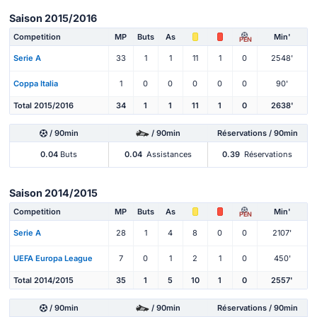
Saison 2015/2016
Competition
MP
Buts
As
Min'
PEN
Serie A
33
1
1
11
1
0
2548'
Coppa Italia
1
0
0
0
0
0
90'
Total 2015/2016
34
1
1
11
1
0
2638'
/ 90min
/ 90min
Réservations / 90min
0.04
Buts
0.04
Assistances
0.39
Réservations
Saison 2014/2015
Competition
MP
Buts
As
Min'
PEN
Serie A
28
1
4
8
0
0
2107'
UEFA Europa League
7
0
1
2
1
0
450'
Total 2014/2015
35
1
5
10
1
0
2557'
/ 90min
/ 90min
Réservations / 90min