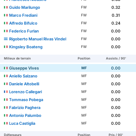
Guido Marilungo
0.32
FW
Marco Frediani
0.31
FW
Alfredo Bifulco
0.24
FW
Federico Furlan
0.00
FW
Rigoberto Manuel Rivas Vindel
0.00
FW
Kingsley Boateng
0.00
FW
Milieux de terrain
Position
Assists / 90'
Giuseppe Vives
0.00
MF
Aniello Salzano
0.00
MF
Daniele Altobelli
0.00
MF
Lorenzo Callegari
0.00
MF
Tommaso Pobega
0.00
MF
Fabrizio Paghera
0.00
MF
Antonio Palumbo
0.00
MF
Luca Castiglia
0.00
MF
Défenseurs
Position
Pris / 90'