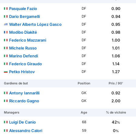
Pasquale Fazio
0.90
DF
Dario Bergamelli
0.94
DF
Walter Alberto López Gasco
0.95
DF
Modibo Diakité
0.98
DF
Federico Mazzarani
1.00
DF
Michele Russo
1.01
DF
Marino Defendi
1.06
DF
Federico Giraudo
1.14
DF
Petko Hristov
1.27
DF
Gardiens de but
Position
Pris / 90'
Antony Iannarilli
0.92
GK
Riccardo Gagno
2.00
GK
Managers
Age
% de victoire
Luigi De Canio
42
68
%
Alessandro Calori
0
59
%