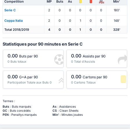
Competition
MP
Buts
As
Min'
PEN
Serie C
2
0
0
0
0
0
180'
Coppa Italia
2
0
0
1
0
0
148'
Total 2018/2019
4
0
0
1
0
0
328'
Statistiques pour 90 minutes en Serie C
0.00
0.00
Buts par 90
Assists par 90
0 Buts totaux
0 Total d'Assists
0.00
0.00
G+A par 90
Cartons par 90
Participation Totale aux Buts 0
0 Cartons Totaux
-1 Percentile
Termes :
Buts
: Buts marqués
As
: Assistances
GC
: Buts concédés
CS
: Clean Sheets
PEN
: Penaltys marqués
Min'
: Minutes jouées