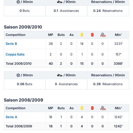
/ 90min
/ 90min
Réservations / 90min
0
Buts
0.1
Assistances
0.24
Réservations
Saison 2009/2010
Competition
MP
Buts
As
Min'
PEN
Serie B
38
2
0
14
0
0
3231'
Coppa Italia
2
0
0
1
0
0
157'
Total 2009/2010
40
2
0
15
0
0
3388'
/ 90min
/ 90min
Réservations / 90min
0.06
Buts
0
Assistances
0.39
Réservations
Saison 2008/2009
Competition
MP
Buts
As
Min'
PEN
Serie A
18
1
0
4
0
0
1242'
Total 2008/2009
18
1
0
4
0
0
1242'