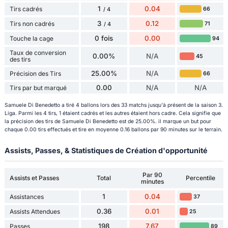
1
0.04
Tirs cadrés
66
/ 4
3
0.12
Tirs non cadrés
71
/ 4
0 fois
0.00
Touche la cage
94
Taux de conversion
0.00%
N/A
45
des tirs
25.00%
N/A
Précision des Tirs
66
0.00
N/A
N/A
Tirs par but marqué
Samuele Di Benedetto a tiré 4 ballons lors des 33 matchs jusqu'à présent de la saison 3.
Liga. Parmi les 4 tirs, 1 étaient cadrés et les autres étaient hors cadre. Cela signifie que
la précision des tirs de Samuele Di Benedetto est de 25.00%. il marque un but pour
chaque 0.00 tirs effectués et tire en moyenne 0.16 ballons par 90 minutes sur le terrain.
Assists, Passes, & Statistiques de Création d'opportunité
Par 90
Assists et Passes
Total
Percentile
minutes
1
0.04
Assistances
37
0.36
0.01
Assists Attendues
25
198
7.67
Passes
89