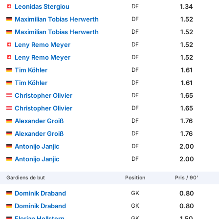
Leonidas Stergiou
1.34
DF
Maximilian Tobias Herwerth
1.52
DF
Maximilian Tobias Herwerth
1.52
DF
Leny Remo Meyer
1.52
DF
Leny Remo Meyer
1.52
DF
Tim Köhler
1.61
DF
Tim Köhler
1.61
DF
Christopher Olivier
1.65
DF
Christopher Olivier
1.65
DF
Alexander Groiß
1.76
DF
Alexander Groiß
1.76
DF
Antonijo Janjic
2.00
DF
Antonijo Janjic
2.00
DF
Gardiens de but
Position
Pris / 90'
Dominik Draband
0.80
GK
Dominik Draband
0.80
GK
Florian Hellstern
1.50
GK