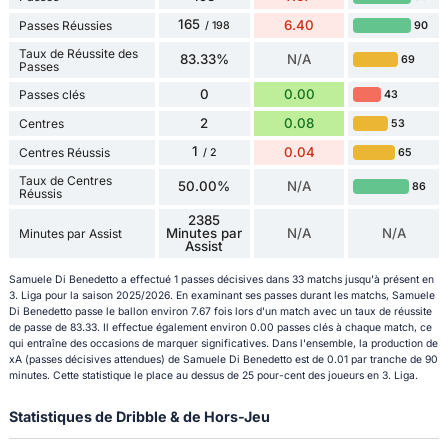
165
6.40
Passes Réussies
90
/ 198
Taux de Réussite des
83.33%
N/A
69
Passes
0
0.00
Passes clés
43
2
0.08
Centres
53
1
0.04
Centres Réussis
65
/ 2
Taux de Centres
50.00%
N/A
86
Réussis
2385
Minutes par
N/A
N/A
Minutes par Assist
Assist
Samuele Di Benedetto a effectué 1 passes décisives dans 33 matchs jusqu'à présent en
3. Liga pour la saison 2025/2026. En examinant ses passes durant les matchs, Samuele
Di Benedetto passe le ballon environ 7.67 fois lors d'un match avec un taux de réussite
de passe de 83.33. Il effectue également environ 0.00 passes clés à chaque match, ce
qui entraîne des occasions de marquer significatives. Dans l'ensemble, la production de
xA (passes décisives attendues) de Samuele Di Benedetto est de 0.01 par tranche de 90
minutes. Cette statistique le place au dessus de 25 pour-cent des joueurs en 3. Liga.
Statistiques de Dribble & de Hors-Jeu