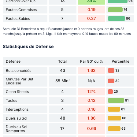
13
39%
Cartons Over 0,5
98
5
0.19
Fautes Commises
74
7
0.27
Fautes Subies
86
Samuele Di Benedetto a reçu 13 cartons jaunes et 0 cartons rouges lors de ses 33
matchs jusqu'à présent en 3. Liga. Il fait en moyenne 0.19 fautes toutes les 90 minutes.
Statistiques de Défense
Défense
Total
Par 90' ou %
Percentile
43
1.62
Buts concédés
32
Minutes Par But
55 Min'
N/A
32
Encaissé
4
12%
Clean Sheets
25
3
0.12
Tacles
81
4
0.16
Interceptions
61
48
1.86
Duels au Sol
66
Duels au Sol
17
0.66
63
Remportés