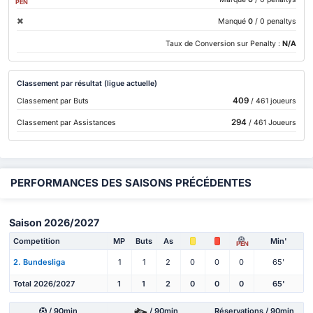
PEN
Manqué
0
/ 0 penaltys
Taux de Conversion sur Penalty :
N/A
Classement par résultat (ligue actuelle)
409
Classement par Buts
/ 461 joueurs
294
Classement par Assistances
/ 461 Joueurs
PERFORMANCES DES SAISONS PRÉCÉDENTES
Saison 2026/2027
Competition
MP
Buts
As
Min'
PEN
2. Bundesliga
1
1
2
0
0
0
65'
Total 2026/2027
1
1
2
0
0
0
65'
/ 90min
/ 90min
Réservations / 90min