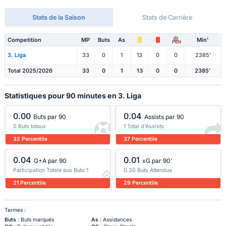
Stats de la Saison
Stats de Carrière
Competition
MP
Buts
As
Min'
PEN
3. Liga
33
0
1
13
0
0
2385'
Total 2025/2026
33
0
1
13
0
0
2385'
Statistiques pour 90 minutes en 3. Liga
0.00
0.04
Buts par 90
Assists par 90
0 Buts totaux
1 Total d'Assists
32 Percentile
37 Percentile
0.04
0.01
G+A par 90
xG par 90'
Participation Totale aux Buts 1
0.30 Buts Attendus
21 Percentile
29 Percentile
Termes :
Buts
: Buts marqués
As
: Assistances