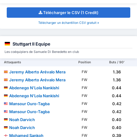
Télécharger le CSV (1 Credit)
Télécharger un échantillon CSV gratuit »
Stuttgart II Equipe
Les coéquipiers de Samuele Di Benedetto en club
Attaquants
Position
Buts / 90'
Jeremy Alberto Arévalo Mera
1.36
FW
Jeremy Alberto Arévalo Mera
1.36
FW
Abdenego N'Lola Nankishi
0.44
FW
Abdenego N'Lola Nankishi
0.44
FW
Mansour Ouro-Tagba
0.42
FW
Mansour Ouro-Tagba
0.42
FW
Noah Darvich
0.40
FW
Noah Darvich
0.40
FW
Mohamed Sankoh
0.39
FW