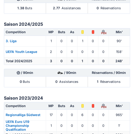
1.38
Buts
2.77
Assistances
0
Réservations
Saison 2024/2025
Competition
MP
Buts
As
Min'
PEN
3. Liga
1
0
0
1
0
0
90'
UEFA Youth League
2
0
0
0
0
0
158'
Total 2024/2025
3
0
0
1
0
0
248'
/ 90min
/ 90min
Réservations / 90min
0
Buts
0
Assistances
1
Réservations
Saison 2023/2024
Competition
MP
Buts
As
Min'
PEN
Regionalliga Südwest
17
0
0
6
0
0
965'
UEFA Euro U19
Championship
1
0
0
0
0
0
1'
Qualification