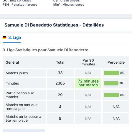
GC
: Buts concédés
CS
: Clean Sheets
PEN
: Penaltys marqués
Min'
: Minutes jouées
Samuele Di Benedetto Statistiques - Détaillées
3. Liga
3. Liga Statistiques pour Samuele Di Benedetto
Par 90
Général
Total
Percentile
minutes
33
Matchs joués
N/A
80
72 minutes
2385
minutes
76
par match
Participation aux
29
N/A
80
matchs
Matchs en tant que
4
N/A
N/A
remplaçant
Matchs où le joueur a
5
N/A
N/A
été remplacé