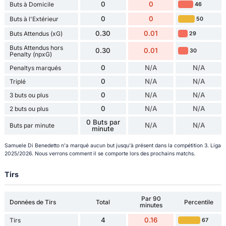
0
0
Buts à Domicile
46
0
0
Buts à l'Extérieur
50
0.30
0.01
Buts Attendus (xG)
29
Buts Attendus hors
0.30
0.01
30
Penalty (npxG)
0
N/A
N/A
Penaltys marqués
0
N/A
N/A
Triplé
0
N/A
N/A
3 buts ou plus
0
N/A
N/A
2 buts ou plus
0 Buts par
N/A
N/A
Buts par minute
minute
Samuele Di Benedetto n'a marqué aucun but jusqu'à présent dans la compétition 3. Liga
2025/2026. Nous verrons comment il se comporte lors des prochains matchs.
Tirs
Par 90
Données de Tirs
Total
Percentile
minutes
4
0.16
Tirs
67