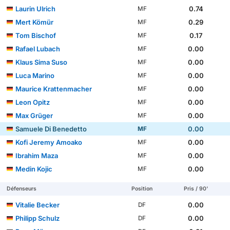
Laurin Ulrich
0.74
MF
Mert Kömür
0.29
MF
Tom Bischof
0.17
MF
Rafael Lubach
0.00
MF
Klaus Sima Suso
0.00
MF
Luca Marino
0.00
MF
Maurice Krattenmacher
0.00
MF
Leon Opitz
0.00
MF
Max Grüger
0.00
MF
Samuele Di Benedetto
0.00
MF
Kofi Jeremy Amoako
0.00
MF
Ibrahim Maza
0.00
MF
Medin Kojic
0.00
MF
Défenseurs
Position
Pris / 90'
Vitalie Becker
0.00
DF
Philipp Schulz
0.00
DF