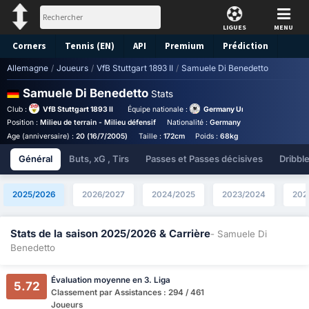
LIGUES
MENU
Corners
Tennis (EN)
API
Premium
Prédiction
Allemagne
/
Joueurs
/
VfB Stuttgart 1893 II
/
Samuele Di Benedetto
Samuele Di Benedetto
Stats
Club :
VfB Stuttgart 1893 II
Équipe nationale :
Germany Under 19
Position :
Milieu de terrain - Milieu défensif
Nationalité :
Germany
Birthplace :
Germ
Age (anniversaire) :
20 (16/7/2005)
Taille :
172cm
Poids :
68kg
Général
Buts, xG , Tirs
Passes et Passes décisives
Dribbl
2025/2026
2026/2027
2024/2025
2023/2024
202
Stats de la saison 2025/2026 & Carrière
- Samuele Di
Benedetto
Évaluation moyenne en 3. Liga
5.72
Classement par Assistances : 294 / 461
Joueurs