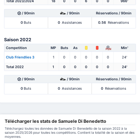
Total 2023/2024
18
0
0
6
0
0
966'
/ 90min
/ 90min
Réservations / 90min
0
Buts
0
Assistances
0.56
Réservations
Saison 2022
Competition
MP
Buts
As
Min'
PEN
Club Friendlies 3
1
0
0
0
0
0
24'
Total 2022
1
0
0
0
0
0
24'
/ 90min
/ 90min
Réservations / 90min
0
Buts
0
Assistances
0
Réservations
Télécharger les stats de Samuele Di Benedetto
Téléchargez toutes les données de Samuele Di Benedetto de la saison 2022 à la
saison 2025/2026 pour toutes les compétitions. Contient la totalité de la saison et des
moyennes.