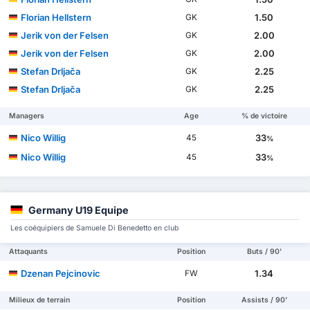
Florian Hellstern
1.50
GK
Jerik von der Felsen
2.00
GK
Jerik von der Felsen
2.00
GK
Stefan Drljača
2.25
GK
Stefan Drljača
2.25
GK
Managers
Age
% de victoire
Nico Willig
33
45
%
Nico Willig
33
45
%
Germany U19 Equipe
Les coéquipiers de Samuele Di Benedetto en club
Attaquants
Position
Buts / 90'
Dzenan Pejcinovic
1.34
FW
Milieux de terrain
Position
Assists / 90'