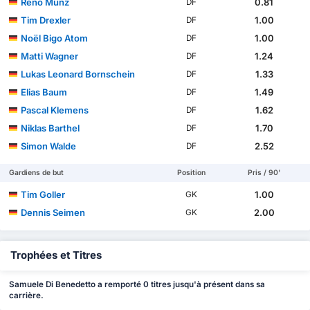
Reno Münz
0.81
DF
Tim Drexler
1.00
DF
Noël Bigo Atom
1.00
DF
Matti Wagner
1.24
DF
Lukas Leonard Bornschein
1.33
DF
Elias Baum
1.49
DF
Pascal Klemens
1.62
DF
Niklas Barthel
1.70
DF
Simon Walde
2.52
DF
Gardiens de but
Position
Pris / 90'
Tim Goller
1.00
GK
Dennis Seimen
2.00
GK
Trophées et Titres
Samuele Di Benedetto a remporté 0 titres jusqu'à présent dans sa
carrière.