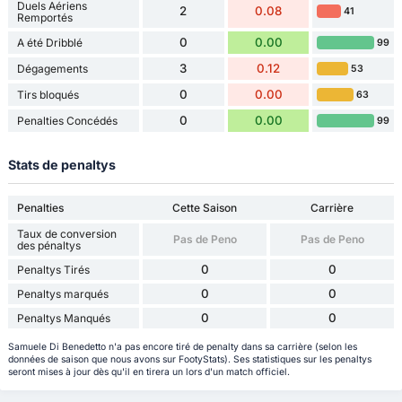
Duels Aériens
2
0.08
41
Remportés
0
0.00
A été Dribblé
99
3
0.12
Dégagements
53
0
0.00
Tirs bloqués
63
0
0.00
Penalties Concédés
99
Stats de penaltys
Penalties
Cette Saison
Carrière
Taux de conversion
Pas de Peno
Pas de Peno
des pénaltys
0
0
Penaltys Tirés
0
0
Penaltys marqués
0
0
Penaltys Manqués
Samuele Di Benedetto n'a pas encore tiré de penalty dans sa carrière (selon les
données de saison que nous avons sur FootyStats). Ses statistiques sur les penaltys
seront mises à jour dès qu'il en tirera un lors d'un match officiel.