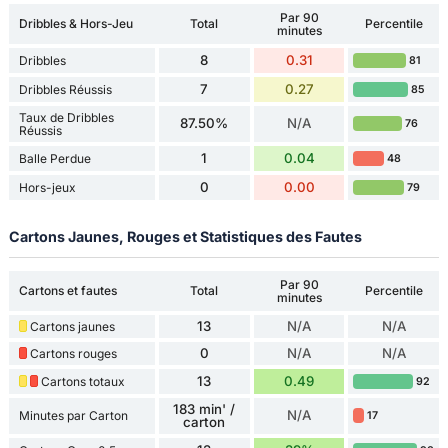
Par 90
Dribbles & Hors-Jeu
Total
Percentile
minutes
8
0.31
Dribbles
81
7
0.27
Dribbles Réussis
85
Taux de Dribbles
87.50%
N/A
76
Réussis
1
0.04
Balle Perdue
48
0
0.00
Hors-jeux
79
Cartons Jaunes, Rouges et Statistiques des Fautes
Par 90
Cartons et fautes
Total
Percentile
minutes
13
N/A
N/A
Cartons jaunes
0
N/A
N/A
Cartons rouges
13
0.49
Cartons totaux
92
183 min' /
N/A
Minutes par Carton
17
carton