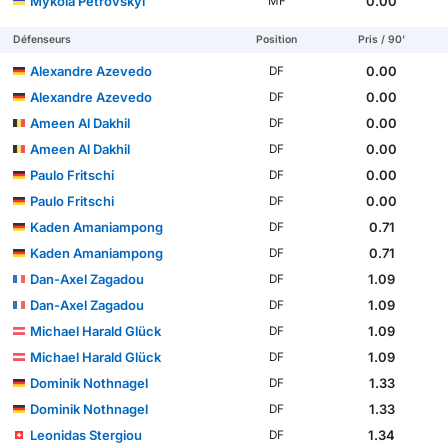
Mykola Petrovskyi
0.00
MF
Défenseurs
Position
Pris / 90'
Alexandre Azevedo
0.00
DF
Alexandre Azevedo
0.00
DF
Ameen Al Dakhil
0.00
DF
Ameen Al Dakhil
0.00
DF
Paulo Fritschi
0.00
DF
Paulo Fritschi
0.00
DF
Kaden Amaniampong
0.71
DF
Kaden Amaniampong
0.71
DF
Dan-Axel Zagadou
1.09
DF
Dan-Axel Zagadou
1.09
DF
Michael Harald Glück
1.09
DF
Michael Harald Glück
1.09
DF
Dominik Nothnagel
1.33
DF
Dominik Nothnagel
1.33
DF
Leonidas Stergiou
1.34
DF