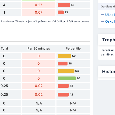
4
0.27
47
Gardiens d
1
0.07
23
Ukko
Osku
 lors de ses 15 matchs jusqu'à présent en Ykkösliiga. Il fait en moyenne
Troph
Total
Par 90 minutes
Percentile
Jere Kari
carrière.
0
0
52
0
0
38
0
0
Histo
64
0
0
70
0.25
0.02
42
0.25
0.02
42
0
N/A
N/A
0
N/A
N/A