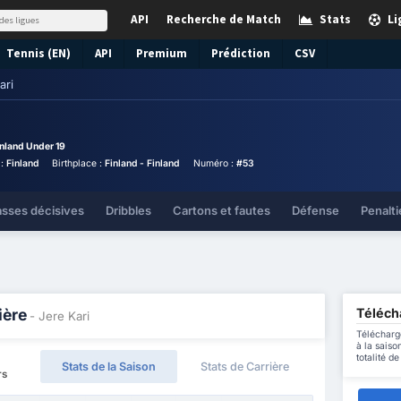
API
Recherche de Match
Stats
Li
Tennis (EN)
API
Premium
Prédiction
CSV
ari
inland Under 19
 :
Finland
Birthplace :
Finland - Finland
Numéro :
#53
asses décisives
Dribbles
Cartons et fautes
Défense
Penalti
Télécha
ière
- Jere Kari
Télécharg
à la saiso
totalité d
Stats de la Saison
Stats de Carrière
rs