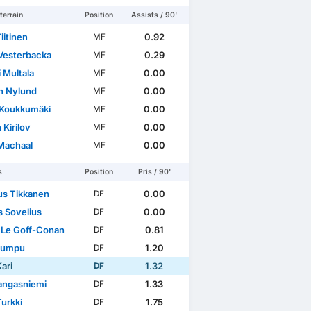
terrain
Position
Assists / 90'
iitinen
0.92
MF
Vesterbacka
0.29
MF
 Multala
0.00
MF
n Nylund
0.00
MF
 Koukkumäki
0.00
MF
 Kirilov
0.00
MF
 Machaal
0.00
MF
s
Position
Pris / 90'
s Tikkanen
0.00
DF
 Sovelius
0.00
DF
Le Goff-Conan
0.81
DF
 Kumpu
1.20
DF
ari
1.32
DF
Kangasniemi
1.33
DF
Turkki
1.75
DF