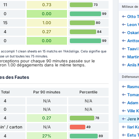
11
0.73
73
Milieux de 
0
0.00
99
Otto T
15
1.00
80
Leon 
4
0.27
84
Oskari
0
0.00
Antto
99
Taavi
t accompli 1 clean sheets en 15 matchs en Ykkösliiga. Cela signifie que
sse un but toutes les 75 minutes.
Martin
interceptions pour chaque 90 minutes passée sur le
nviron 1.00 dégagements dans le même temps.
Aniis
ues des Fautes
Défenseur
Rasmu
Total
Par 90 minutes
Percentile
Tomas
4
N/A
N/A
Adam 
0
N/A
N/A
Ville
4
0.27
78
Jere K
in' / carton
N/A
Ilari 
49
Eetu 
4
27%
89