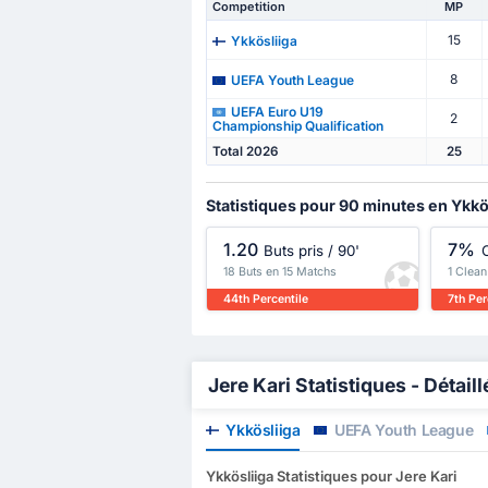
Competition
MP
15
Ykkösliiga
8
UEFA Youth League
UEFA Euro U19
2
Championship Qualification
Total 2026
25
Statistiques pour 90 minutes en Ykkö
1.20
7%
Buts pris / 90'
18 Buts en 15 Matchs
1 Clean
44th Percentile
7th Per
Jere Kari Statistiques - Détail
Ykkösliiga
UEFA Youth League
Ykkösliiga Statistiques pour Jere Kari