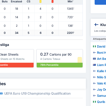
Buts
Encaissé
CS
Min'
0
18
1
4
0
1345'
0
14
3
2
0
720'
Klu
0
2
1
0
0
136'
Les coéqui
0
34
5
6
0
2201'
Attaquant
sliiga
David T
Roni 
0.27
Clean Sheets
Cartons par 90
Art Be
 Sheets en 15 Matchs
4 Cartons Totaux
Liam 
centile
78th Percentile
Kalle
Niilo 
lées
Valo 
Jay D
UEFA Euro U19 Championship Qualification
Samue
Qurib