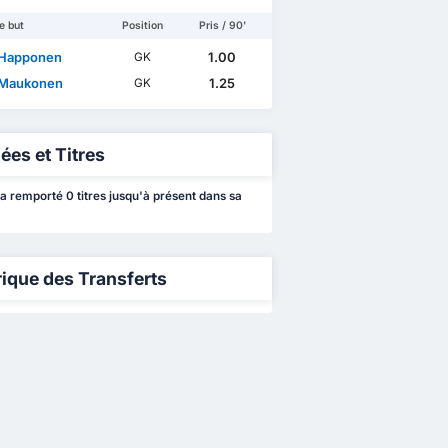
e but
Position
Pris / 90'
 Happonen
1.00
GK
 Maukonen
1.25
GK
ées et Titres
 a remporté 0 titres jusqu'à présent dans sa
rique des Transferts