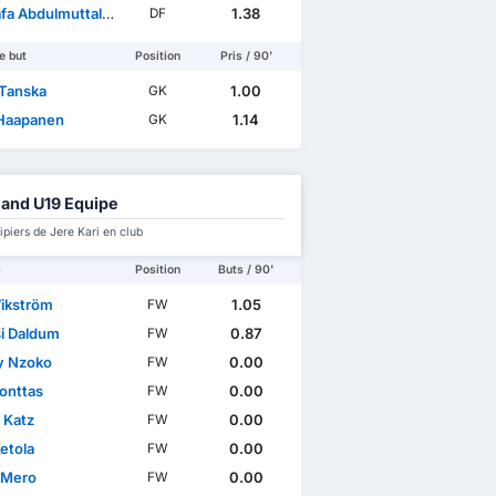
bdulmuttaleb Abdulrasoul
1.38
DF
e but
Position
Pris / 90'
 Tanska
1.00
GK
 Haapanen
1.14
GK
land U19 Equipe
piers de Jere Kari en club
s
Position
Buts / 90'
Vikström
1.05
FW
i Daldum
0.87
FW
ly Nzoko
0.00
FW
Konttas
0.00
FW
 Katz
0.00
FW
etola
0.00
FW
 Mero
0.00
FW