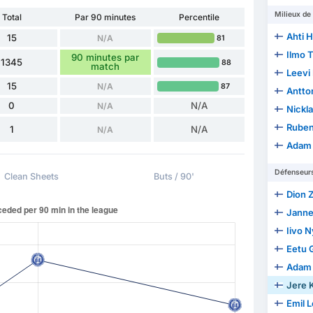
Milieux de 
Total
Par 90 minutes
Percentile
Ahti H
15
N/A
81
Ilmo 
90 minutes par
1345
88
match
Leevi
15
N/A
87
Antto
0
N/A
N/A
Nickl
Ruben
1
N/A
N/A
Adam 
Défenseur
Clean Sheets
Buts / 90'
Dion 
Janne 
Iivo 
Eetu 
Adam 
Jere K
Emil L