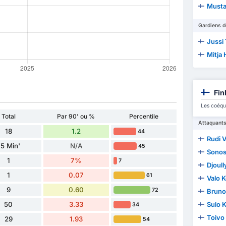
Mustafa A
Gardiens d
Jussi
Mitja
Fin
Les coéqui
Total
Par 90' ou %
Percentile
Attaquant
18
1.2
44
Rudi 
5 Min'
N/A
45
Sonos
1
7%
7
Djoul
1
0.07
61
Valo 
9
0.60
72
Bruno
50
3.33
Sulo K
34
Toivo
29
1.93
54