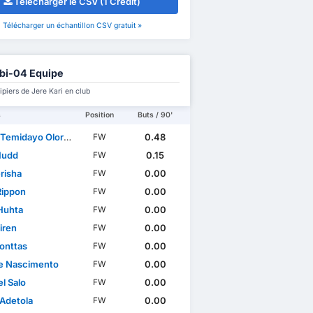
Télécharger le CSV (1 Credit)
Télécharger un échantillon CSV gratuit »
bi-04 Equipe
piers de Jere Kari en club
s
Position
Buts / 90'
emidayo Olorunfemi
0.48
FW
Hudd
0.15
FW
risha
0.00
FW
Rippon
0.00
FW
 Huhta
0.00
FW
Siren
0.00
FW
Konttas
0.00
FW
e Nascimento
0.00
FW
l Salo
0.00
FW
 Adetola
0.00
FW