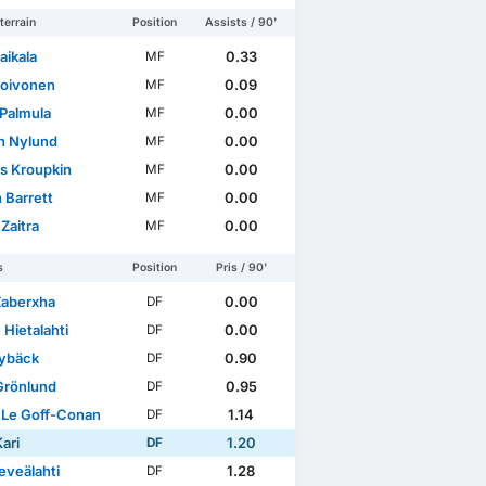
terrain
Position
Assists / 90'
aikala
0.33
MF
Toivonen
0.09
MF
 Palmula
0.00
MF
n Nylund
0.00
MF
as Kroupkin
0.00
MF
 Barrett
0.00
MF
Zaitra
0.00
MF
s
Position
Pris / 90'
Zaberxha
0.00
DF
Hietalahti
0.00
DF
Nybäck
0.90
DF
Grönlund
0.95
DF
Le Goff-Conan
1.14
DF
ari
1.20
DF
eveälahti
1.28
DF