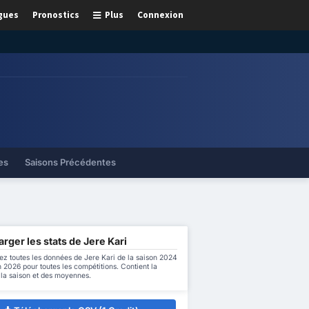
gues
Pronostics
Plus
Connexion
es
Saisons Précédentes
rger les stats de Jere Kari
ez toutes les données de Jere Kari de la saison 2024
n 2026 pour toutes les compétitions. Contient la
e la saison et des moyennes.