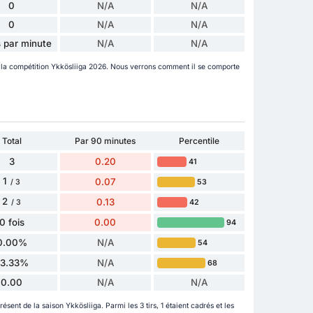
0
N/A
N/A
0
N/A
N/A
 par minute
N/A
N/A
 la compétition Ykkösliiga 2026. Nous verrons comment il se comporte
Total
Par 90 minutes
Percentile
3
0.20
41
1
0.07
53
/ 3
2
0.13
42
/ 3
0 fois
0.00
94
0.00%
N/A
54
33.33%
N/A
68
0.00
N/A
N/A
résent de la saison Ykkösliiga. Parmi les 3 tirs, 1 étaient cadrés et les