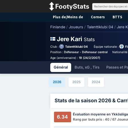
Plus de/Moins de
Corners
BTTS
Finlande
/
Joueurs
/
Talenttiklubi 04
/
Jere K
Jere Kari
Stats
Club :
Talenttiklubi 04
Équipe nationale :
F
Position :
Défenseur - Défenseur central
Nationalité
Age (anniversaire) :
19 (24/2/2007)
Général
Buts, xG , Tirs
Passes et P
2026
2025
2024
Stats de la saison 2026 & Carr
Évaluation moyenne en Ykkösliiga
6.34
Rang par buts pris : 40 / 67 Joueu