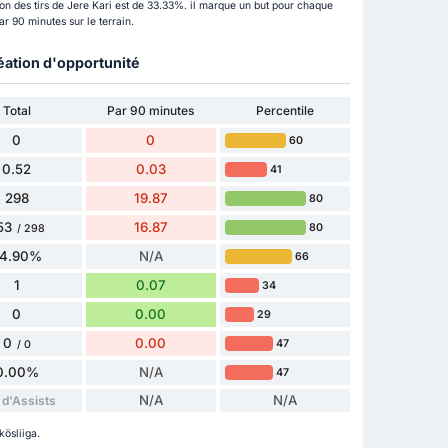
sion des tirs de Jere Kari est de 33.33%. il marque un but pour chaque
r 90 minutes sur le terrain.
éation d'opportunité
Total
Par 90 minutes
Percentile
0
0
60
0.52
0.03
41
298
19.87
80
53
16.87
80
/ 298
4.90%
N/A
66
1
0.07
34
0
0.00
29
0
0.00
47
/ 0
0.00%
N/A
47
N/A
N/A
 d'Assists
kösliiga.