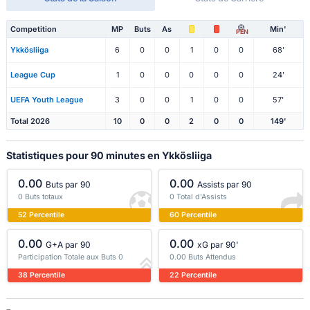
Competition
MP
Buts
As
Min'
PEN
Ykkösliiga
6
0
0
1
0
0
68'
League Cup
1
0
0
0
0
0
24'
UEFA Youth League
3
0
0
1
0
0
57'
Total 2026
10
0
0
2
0
0
149'
Statistiques pour 90 minutes en Ykkösliiga
0.00
0.00
Buts par 90
Assists par 90
0 Buts totaux
0 Total d'Assists
52 Percentile
60 Percentile
0.00
0.00
G+A par 90
xG par 90'
Participation Totale aux Buts 0
0.00 Buts Attendus
38 Percentile
22 Percentile