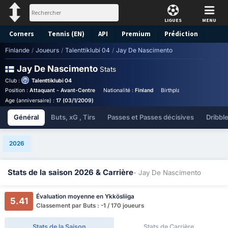
LIGUES
MENU
Corners
Tennis (EN)
API
Premium
Prédiction
Finlande
/
Joueurs
/
Talenttiklubi 04
/
Jay De Nascimento
Jay De Nascimento
Stats
Club :
Talenttiklubi 04
Position :
Attaquant - Avant-Centre
Nationalité :
Finland
Birthplace :
Finland - Finl
Age (anniversaire) :
17 (03/1/2009)
Général
Buts, xG , Tirs
Passes et Passes décisives
Dribbl
2026
Stats de la saison 2026 & Carrière
- Jay De Nascimento
Évaluation moyenne en Ykkösliiga
5.41
Classement par Buts : -1 / 170 joueurs
Stats de la Saison
Stats de Carrière