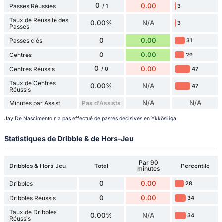
0
0.00
Passes Réussies
3
/ 1
Taux de Réussite des
0.00%
N/A
3
Passes
0
0.00
Passes clés
31
0
0.00
Centres
29
0
0.00
Centres Réussis
47
/ 0
Taux de Centres
0.00%
N/A
47
Réussis
N/A
N/A
Minutes par Assist
Pas d'Assists
Jay De Nascimento n'a pas effectué de passes décisives en Ykkösliiga.
Statistiques de Dribble & de Hors-Jeu
Par 90
Dribbles & Hors-Jeu
Total
Percentile
minutes
0
0.00
Dribbles
28
0
0.00
Dribbles Réussis
34
Taux de Dribbles
0.00%
N/A
34
Réussis