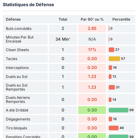
Statistiques de Défense
Défense
Total
Par 90' ou %
Percentile
2
2.65
Buts concédés
0
Minutes Par But
34 Min'
N/A
0
Encaissé
1
17%
Clean Sheets
27
0
0.00
Tacles
57
0
0.00
Interceptions
16
1
1.23
Duels au Sol
13
Duels au Sol
1
1.23
31
Remportés
Duels Aériens
0
0.00
14
Remportés
0
0.00
A été Dribblé
99
0
0.00
Dégagements
16
0
0.00
Tirs bloqués
49
0
0.00
Penalties Concédés
99