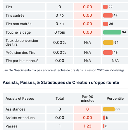
0
0.00
Tirs
22
0
0.00
Tirs cadrés
49
/ 0
0
0.00
Tirs non cadrés
26
/ 0
0 fois
0.00
Touche la cage
94
Taux de conversion
0.00%
N/A
54
des tirs
0.00%
N/A
Précision des Tirs
49
0.00
N/A
N/A
Tirs par but marqué
Jay De Nascimento n'a pas encore effectué de tirs dans la saison 2026 en Ykkösliiga.
Assists, Passes, & Statistiques de Création d'opportunité
Par 90
Assists et Passes
Total
Percentile
minutes
0
0
Assistances
60
0.00
0.00
Assists Attendues
8
1
1.23
Passes
6