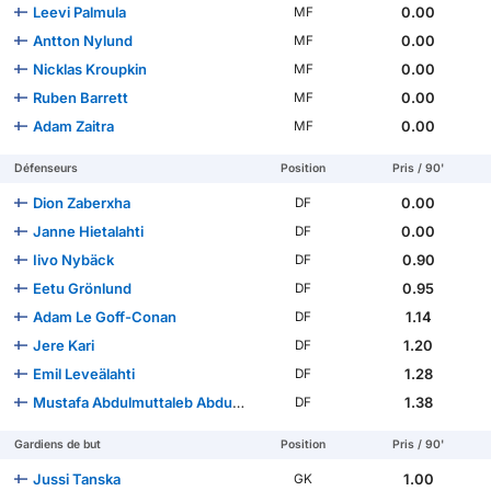
Leevi Palmula
0.00
MF
Antton Nylund
0.00
MF
Nicklas Kroupkin
0.00
MF
Ruben Barrett
0.00
MF
Adam Zaitra
0.00
MF
Défenseurs
Position
Pris / 90'
Dion Zaberxha
0.00
DF
Janne Hietalahti
0.00
DF
Iivo Nybäck
0.90
DF
Eetu Grönlund
0.95
DF
Adam Le Goff-Conan
1.14
DF
Jere Kari
1.20
DF
Emil Leveälahti
1.28
DF
Mustafa Abdulmuttaleb Abdulrasoul
1.38
DF
Gardiens de but
Position
Pris / 90'
Jussi Tanska
1.00
GK