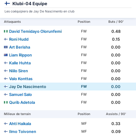
Klubi-04 Equipe
Les coéquipiers de Jay De Nascimento en club
Attaquants
Position
Buts / 90'
David Temidayo Olorunfemi
0.48
FW
Roni Hudd
0.15
FW
Art Berisha
0.00
FW
Liam Rippon
0.00
FW
Kalle Huhta
0.00
FW
Niilo Siren
0.00
FW
Valo Konttas
0.00
FW
Jay De Nascimento
0.00
FW
Samuel Salo
0.00
FW
Qurib Adetola
0.00
FW
Milieux de terrain
Position
Assists / 90'
Ahti Haikala
0.33
MF
Ilmo Toivonen
0.09
MF