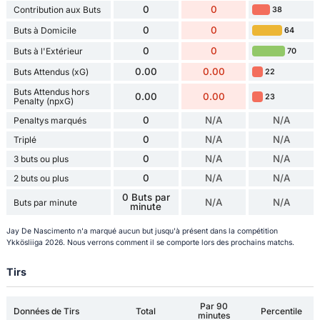
0
0
Contribution aux Buts
38
0
0
Buts à Domicile
64
0
0
Buts à l'Extérieur
70
0.00
0.00
Buts Attendus (xG)
22
Buts Attendus hors
0.00
0.00
23
Penalty (npxG)
0
N/A
N/A
Penaltys marqués
0
N/A
N/A
Triplé
0
N/A
N/A
3 buts ou plus
0
N/A
N/A
2 buts ou plus
0 Buts par
N/A
N/A
Buts par minute
minute
Jay De Nascimento n'a marqué aucun but jusqu'à présent dans la compétition
Ykkösliiga 2026. Nous verrons comment il se comporte lors des prochains matchs.
Tirs
Par 90
Données de Tirs
Total
Percentile
minutes