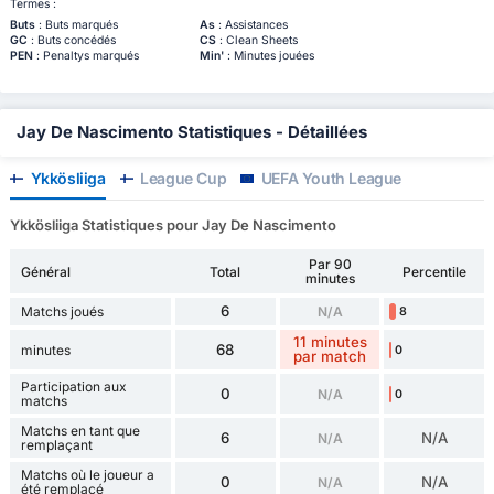
Termes :
Buts
: Buts marqués
As
: Assistances
GC
: Buts concédés
CS
: Clean Sheets
PEN
: Penaltys marqués
Min'
: Minutes jouées
Jay De Nascimento Statistiques - Détaillées
Ykkösliiga
League Cup
UEFA Youth League
Ykkösliiga Statistiques pour Jay De Nascimento
Par 90
Général
Total
Percentile
minutes
6
Matchs joués
N/A
8
11 minutes
68
minutes
0
par match
Participation aux
0
N/A
0
matchs
Matchs en tant que
6
N/A
N/A
remplaçant
Matchs où le joueur a
0
N/A
N/A
été remplacé