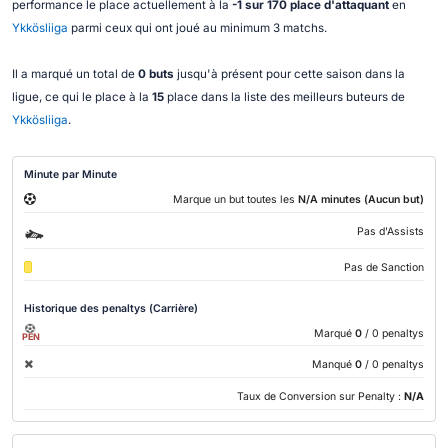
performance le place actuellement à la
-1 sur 170 place d'attaquant
en
Ykkösliiga
parmi ceux qui ont joué au minimum 3 matchs.
Il a marqué un total de
0 buts
jusqu'à présent pour cette saison dans la
ligue, ce qui le place à la
15
place dans la liste des meilleurs buteurs de
Ykkösliiga
.
Minute par Minute
Marque un but toutes les
N/A minutes (Aucun but)
Pas d'Assists
Pas de Sanction
Historique des penaltys (Carrière)
Marqué
0
/ 0 penaltys
PEN
Manqué
0
/ 0 penaltys
Taux de Conversion sur Penalty :
N/A