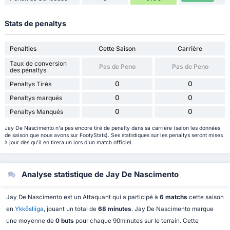
Stats de penaltys
Penalties
Cette Saison
Carrière
Taux de conversion
Pas de Peno
Pas de Peno
des pénaltys
0
0
Penaltys Tirés
0
0
Penaltys marqués
0
0
Penaltys Manqués
Jay De Nascimento n'a pas encore tiré de penalty dans sa carrière (selon les données
de saison que nous avons sur FootyStats). Ses statistiques sur les penaltys seront mises
à jour dès qu'il en tirera un lors d'un match officiel.
Analyse statistique de Jay De Nascimento
Jay De Nascimento est un Attaquant qui a participé à
6 matchs
cette saison
en
Ykkösliiga
, jouant un total de
68 minutes
. Jay De Nascimento marque
une moyenne de
0 buts
pour chaque 90minutes sur le terrain. Cette