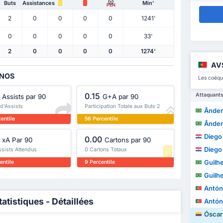
Buts
Assistances
Min'
PEN
2
0
0
0
0
1241'
0
0
0
0
0
33'
2
0
0
0
0
1274'
AV
 NOS
Les coéqu
0.15
Attaquant
Assists par 90
G+A par 90
 d'Assists
Participation Totale aux Buts 2
Ânderso
entile
56 Percentile
Ânderso
Diego A
0.00
xA Par 90
Cartons par 90
Diego A
ssists Attendus
0 Cartons Totaux
Guilh
entile
9 Percentile
Guilh
António M
tistiques - Détaillées
António M
Óscar A