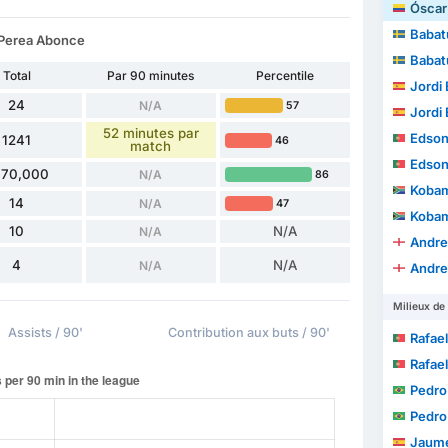
Óscar A
Babat
 Perea Abonce
Babat
Total
Par 90 minutes
Percentile
Jordi E
24
N/A
57
Jordi E
52 minutes par
Edson J
1241
46
match
Edson J
770,000
N/A
86
Kobam
14
N/A
47
Kobam
10
N/A
N/A
Andre
4
N/A
N/A
Andre
Milieux de 
Assists / 90'
Contribution aux buts / 90'
Rafael Ave
Rafael Ave
Pedro
Pedro
Jaume