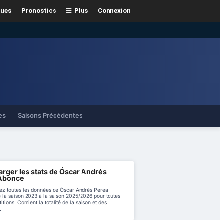
gues
Pronostics
Plus
Connexion
es
Saisons Précédentes
arger les stats de Óscar Andrés
Abonce
ez toutes les données de Óscar Andrés Perea
 la saison 2023 à la saison 2025/2026 pour toutes
itions. Contient la totalité de la saison et des
.