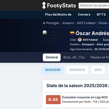
Plus de/Moins de
Corners
BTTS
le Portugal
/
Joueurs
/
AVS Futebol
/
Óscar 
Óscar André
Club :
AVS Futebol
Équip
Position :
Attaquant - Ailier ga
Age (anniversaire) :
20 (27/9/2
Général
Buts, xG , Tirs
Passes et P
2025/2026
2024/2025
2024
Stats de la saison 2025/2026 
Évaluation moyenne en Liga NOS
6.46
Classement par Buts : 114 / 422 j