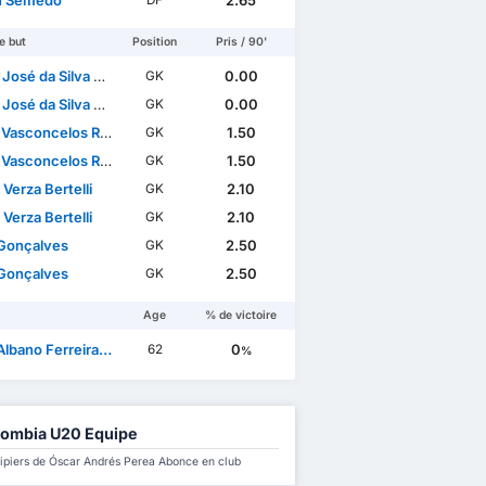
n Semedo
2.65
DF
e but
Position
Pris / 90'
sé da Silva Trigueira
0.00
GK
sé da Silva Trigueira
0.00
GK
Vasconcelos Ramos
1.50
GK
Vasconcelos Ramos
1.50
GK
Verza Bertelli
2.10
GK
Verza Bertelli
2.10
GK
Gonçalves
2.50
GK
Gonçalves
2.50
GK
Age
% de victoire
ano Ferreira da Mota
0
62
%
ombia U20 Equipe
ipiers de Óscar Andrés Perea Abonce en club