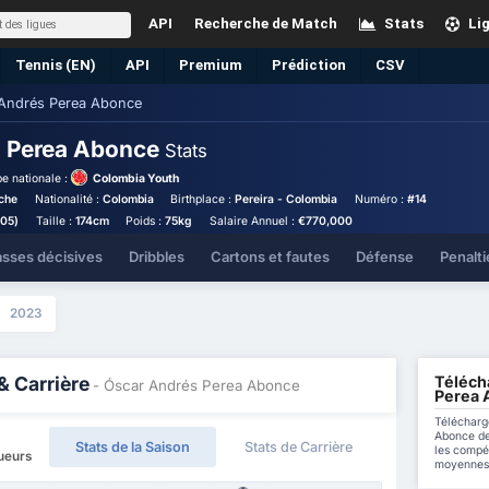
API
Recherche de Match
Stats
Li
Tennis (EN)
API
Premium
Prédiction
CSV
Andrés Perea Abonce
s Perea Abonce
Stats
e nationale :
Colombia Youth
uche
Nationalité :
Colombia
Birthplace :
Pereira - Colombia
Numéro :
#14
005)
Taille :
174cm
Poids :
75kg
Salaire Annuel :
€770,000
asses décisives
Dribbles
Cartons et fautes
Défense
Penalti
2023
Téléch
& Carrière
- Óscar Andrés Perea Abonce
Perea 
Télécharg
Abonce de
Stats de la Saison
Stats de Carrière
les compét
oueurs
moyennes