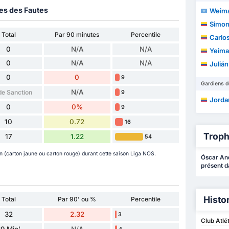
ues des Fautes
Weimar E
Simon
Total
Par 90 minutes
Percentile
Carlos
0
N/A
N/A
Yeimar J
0
N/A
N/A
Julián 
0
0
9
Gardiens d
N/A
de Sanction
9
Jordan 
0
0%
9
10
0.72
16
Troph
17
1.22
54
(carton jaune ou carton rouge) durant cette saison Liga NOS.
Óscar And
présent d
Histo
Total
Par 90' ou %
Percentile
32
2.32
3
Club Atlé
9 Min'
N/A