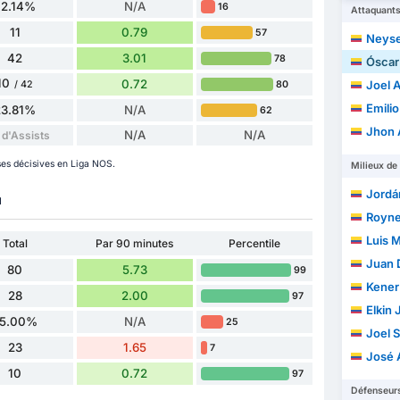
72.14%
N/A
16
Attaquant
11
0.79
57
Neyser
42
3.01
78
Óscar A
10
0.72
Joel Andr
80
/ 42
Emilio Ar
23.81%
N/A
62
Jhon Ale
N/A
N/A
 d'Assists
es décisives en Liga NOS.
Milieux de 
Jordán A
u
Royner An
Luis M
Total
Par 90 minutes
Percentile
Juan D
80
5.73
99
Kener Nic
28
2.00
97
Elkin J
5.00%
N/A
25
Joel Seb
23
1.65
7
José Ant
10
0.72
97
Défenseur