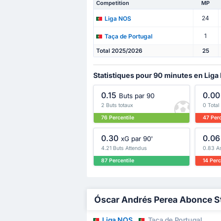
Competition
MP
24
Liga NOS
1
Taça de Portugal
Total 2025/2026
25
Statistiques pour 90 minutes en Liga
0.15
0.00
Buts par 90
2 Buts totaux
0 Total
76 Percentile
47 Perc
0.30
0.06
xG par 90'
4.21 Buts Attendus
0.83 A
87 Percentile
14 Perc
Óscar Andrés Perea Abonce Sta
Liga NOS
Taça de Portugal