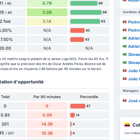
Rúbe
11
0.79
86
/ 40
29
2.08
Gardiens d
98
/ 40
2 fois
0.14
93
Pedro Jo
Pedro Jo
5.00%
N/A
45
Adriel 
27.50%
N/A
43
Adriel 
20.00
N/A
N/A
Simao 
 24 matchs jusqu'à présent de la saison Liga NOS. Parmi les 40 tirs, 11
Simao 
 signifie que la précision des tirs de Óscar Andrés Perea Abonce est de
tués et tire en moyenne 2.86 ballons par 90 minutes sur le terrain.
João 
João 
éation d'opportunité
Managers
Total
Par 90 minutes
Percentile
José Alb
0
0
47
0.83
0.06
14
201
14.39
4
Col
45
10.38
Les coéqu
4
/ 201