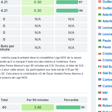
Guillem
4.21
0.30
87
Guillem
4.21
0.30
88
Aderl
0
N/A
N/A
Aderl
0
N/A
N/A
Leona
0
N/A
N/A
Leona
0
N/A
N/A
Paulo V
 Buts par
Paulo V
N/A
N/A
minute
Cristia
matchs jusqu'à présent dans la compétition Liga NOS de la saison
Cristia
ndis qu'il a marqué 0 buts lors des matchs à l'extérieur. Dans
és Perea Abonce's par 90 minutes est 0.15. De plus, le total de G/A
Sidi B
2 pour cette saison. Sa participation aux buts est de 0.15 par 90
Sidi B
0.30. Cela place la contribution xG de Óscar Andrés Perea Abonce à
des joueurs de Liga NOS.
Carlo
Carlo
kiki
kiki
Total
Par 90 minutes
Percentile
Rúbe
40
2.86
95