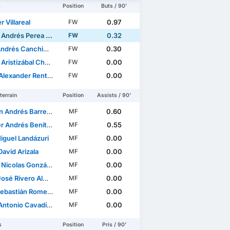
s
Position
Buts / 90'
 Villareal
0.97
FW
ndrés Perea Abonce
0.32
FW
és Canchimbo Morales
0.30
FW
istizábal Chavarriaga
0.00
FW
xander Rentería Arias
0.00
FW
terrain
Position
Assists / 90'
ndrés Barrera Herrera
0.60
MF
drés Benítez Hernández
0.55
MF
iguel Landázuri
0.00
MF
avid Arizala
0.00
MF
olas González Mosquera
0.00
MF
osé Rivero Almario
0.00
MF
astián Romero Hurtado
0.00
MF
onio Cavadía Pedraza
0.00
MF
s
Position
Pris / 90'