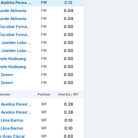
ndrés Perea Abonce
0.15
FW
unde Akinsola
0.04
FW
unde Akinsola
0.04
FW
scobar Fernández
0.00
FW
scobar Fernández
0.00
FW
oelder Lobo Mucuana
0.00
FW
oelder Lobo Mucuana
0.00
FW
elo Kodisang
0.00
FW
elo Kodisang
0.00
FW
 Green
0.00
FW
 Green
0.00
FW
terrain
Position
Assists / 90'
lino Pereira Pinto Barbosa
0.28
MF
lino Pereira Pinto Barbosa
0.28
MF
 Lima Barros
0.10
MF
 Lima Barros
0.10
MF
 Grau Ciscar
0.00
MF