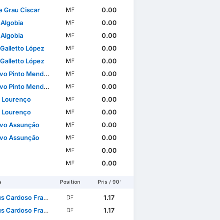
 Grau Ciscar
0.00
MF
 Algobia
0.00
MF
 Algobia
0.00
MF
 Galletto López
0.00
MF
 Galletto López
0.00
MF
o Pinto Mendonça
0.00
MF
o Pinto Mendonça
0.00
MF
 Lourenço
0.00
MF
 Lourenço
0.00
MF
vo Assunção
0.00
MF
vo Assunção
0.00
MF
0.00
MF
0.00
MF
s
Position
Pris / 90'
Cardoso Francisco
1.17
DF
Cardoso Francisco
1.17
DF