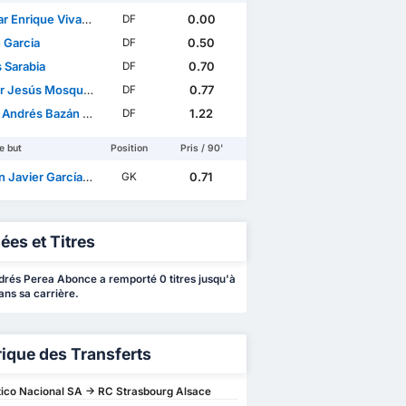
nrique Vivas Palacios
0.00
DF
 Garcia
0.50
DF
 Sarabia
0.70
DF
esús Mosquera Mosquera
0.77
DF
Andrés Bazán Medina
1.22
DF
e but
Position
Pris / 90'
Javier García Bonnet
0.71
GK
ées et Titres
rés Perea Abonce a remporté 0 titres jusqu'à
ans sa carrière.
rique des Transferts
tico Nacional SA -> RC Strasbourg Alsace