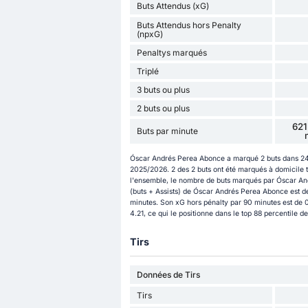
Buts Attendus (xG)
Buts Attendus hors Penalty
(npxG)
Penaltys marqués
Triplé
3 buts ou plus
2 buts ou plus
621
Buts par minute
Óscar Andrés Perea Abonce a marqué 2 buts dans 24 
2025/2026. 2 des 2 buts ont été marqués à domicile ta
l'ensemble, le nombre de buts marqués par Óscar Andr
(buts + Assists) de Óscar Andrés Perea Abonce est de 
minutes. Son xG hors pénalty par 90 minutes est de 
4.21, ce qui le positionne dans le top 88 percentile 
Tirs
Données de Tirs
Tirs