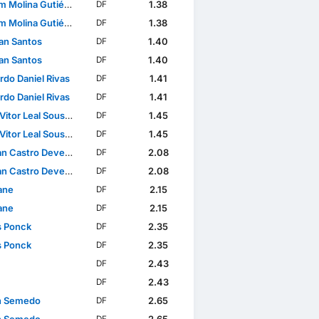
 Molina Gutiérrez
1.38
DF
 Molina Gutiérrez
1.38
DF
lan Santos
1.40
DF
lan Santos
1.40
DF
rdo Daniel Rivas
1.41
DF
rdo Daniel Rivas
1.41
DF
itor Leal Sousa Lima
1.45
DF
itor Leal Sousa Lima
1.45
DF
n Castro Devenish
2.08
DF
n Castro Devenish
2.08
DF
ane
2.15
DF
ane
2.15
DF
s Ponck
2.35
DF
s Ponck
2.35
DF
2.43
DF
2.43
DF
n Semedo
2.65
DF