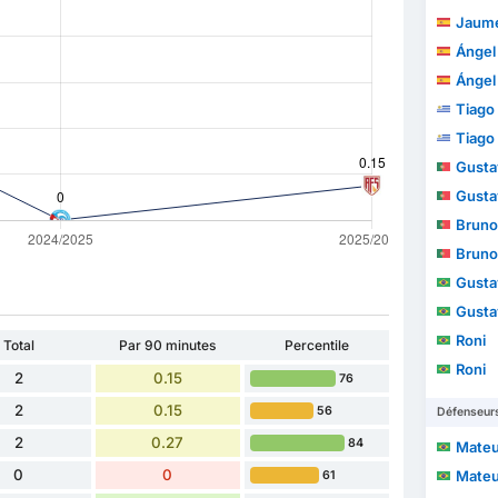
Jaume
Ángel
Ángel
Tiago
Tiago
Gustav
Gustav
Bruno
Bruno
Gusta
Gusta
Roni
Total
Par 90 minutes
Percentile
Roni
2
0.15
76
2
0.15
56
Défenseur
2
0.27
84
Mateus 
0
0
Mateus 
61