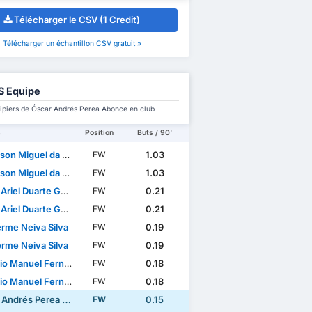
Télécharger le CSV (1 Credit)
Télécharger un échantillon CSV gratuit »
S Equipe
ipiers de Óscar Andrés Perea Abonce en club
s
Position
Buts / 90'
n Miguel da Silva
1.03
FW
n Miguel da Silva
1.03
FW
riel Duarte Garcete
0.21
FW
riel Duarte Garcete
0.21
FW
erme Neiva Silva
0.19
FW
erme Neiva Silva
0.19
FW
anuel Fernandes Mendes
0.18
FW
anuel Fernandes Mendes
0.18
FW
ndrés Perea Abonce
0.15
FW