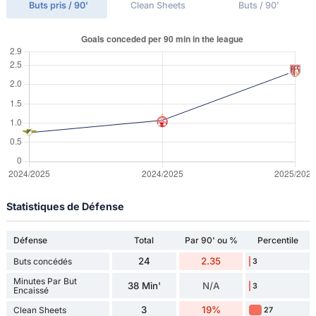
Buts pris / 90'
Clean Sheets
Buts / 90'
Statistiques de Défense
Défense
Total
Par 90' ou %
Percentile
24
2.35
Buts concédés
3
Minutes Par But
38 Min'
N/A
3
Encaissé
3
19%
Clean Sheets
27