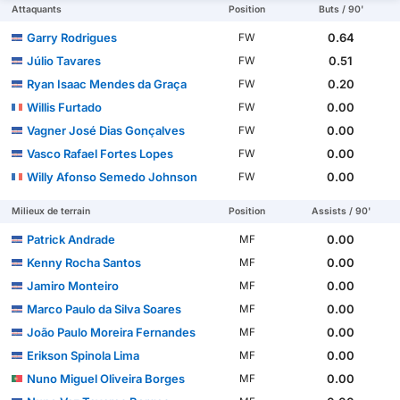
Attaquants
Position
Buts / 90'
Garry Rodrigues
0.64
FW
Júlio Tavares
0.51
FW
Ryan Isaac Mendes da Graça
0.20
FW
Willis Furtado
0.00
FW
Vagner José Dias Gonçalves
0.00
FW
Vasco Rafael Fortes Lopes
0.00
FW
Willy Afonso Semedo Johnson
0.00
FW
Milieux de terrain
Position
Assists / 90'
Patrick Andrade
0.00
MF
Kenny Rocha Santos
0.00
MF
Jamiro Monteiro
0.00
MF
Marco Paulo da Silva Soares
0.00
MF
João Paulo Moreira Fernandes
0.00
MF
Erikson Spinola Lima
0.00
MF
Nuno Miguel Oliveira Borges
0.00
MF