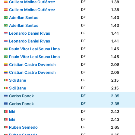
Guillem Molina Gutiérrez
1.38
DF
Guillem Molina Gutiérrez
1.38
DF
Aderllan Santos
1.40
DF
Aderllan Santos
1.40
DF
Leonardo Daniel Rivas
1.41
DF
Leonardo Daniel Rivas
1.41
DF
Paulo Vitor Leal Sousa Lima
1.45
DF
Paulo Vitor Leal Sousa Lima
1.45
DF
Cristian Castro Devenish
2.08
DF
Cristian Castro Devenish
2.08
DF
Sidi Bane
2.15
DF
Sidi Bane
2.15
DF
Carlos Ponck
2.35
DF
Carlos Ponck
2.35
DF
kiki
2.43
DF
kiki
2.43
DF
Rúben Semedo
2.65
DF
Rúben Semedo
2.65
DF