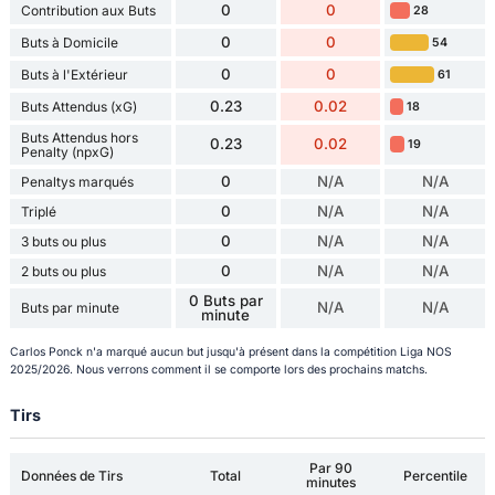
0
0
Contribution aux Buts
28
0
0
Buts à Domicile
54
0
0
Buts à l'Extérieur
61
0.23
0.02
Buts Attendus (xG)
18
Buts Attendus hors
0.23
0.02
19
Penalty (npxG)
0
N/A
N/A
Penaltys marqués
0
N/A
N/A
Triplé
0
N/A
N/A
3 buts ou plus
0
N/A
N/A
2 buts ou plus
0 Buts par
N/A
N/A
Buts par minute
minute
Carlos Ponck n'a marqué aucun but jusqu'à présent dans la compétition Liga NOS
2025/2026. Nous verrons comment il se comporte lors des prochains matchs.
Tirs
Par 90
Données de Tirs
Total
Percentile
minutes