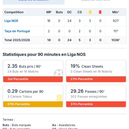
Competition
MP
Buts
GC
CS
Min'
Liga NOS
16
0
24
3
3
0
921'
Taça de Portugal
2
0
0
2
0
0
117'
Total 2025/2026
18
0
24
5
3
0
1038'
Statistiques pour 90 minutes en Liga NOS
2.35
19%
Buts pris / 90'
Clean Sheets
24 Buts en 16 Matchs
3 Clean Sheets en 16 Matchs
3rd Percentile
27th Percentile
0.29
29.26
Cartons par 90
Passes / 90'
3 Cartons Totaux
302 Passes enregistrées
67th Percentile
37th Percentile
Termes :
Buts
: Buts marqués
As
: Assistances