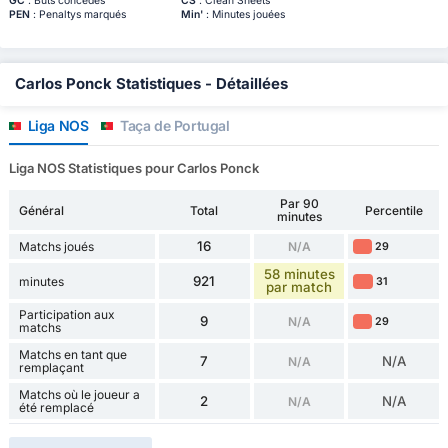
GC
: Buts concédés
CS
: Clean Sheets
PEN
: Penaltys marqués
Min'
: Minutes jouées
Carlos Ponck Statistiques - Détaillées
Liga NOS
Taça de Portugal
Liga NOS Statistiques pour Carlos Ponck
Par 90
Général
Total
Percentile
minutes
16
Matchs joués
N/A
29
58 minutes
921
minutes
31
par match
Participation aux
9
N/A
29
matchs
Matchs en tant que
7
N/A
N/A
remplaçant
Matchs où le joueur a
2
N/A
N/A
été remplacé