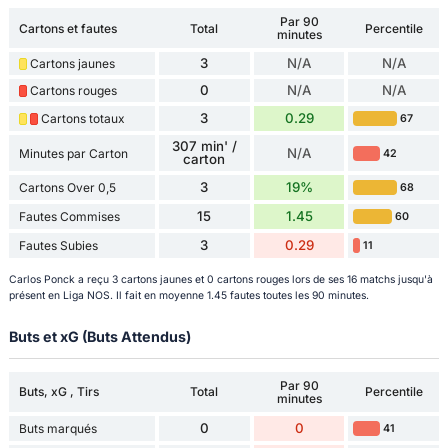
Par 90
Cartons et fautes
Total
Percentile
minutes
3
N/A
N/A
Cartons jaunes
0
N/A
N/A
Cartons rouges
3
0.29
Cartons totaux
67
307 min' /
N/A
Minutes par Carton
42
carton
3
19%
Cartons Over 0,5
68
15
1.45
Fautes Commises
60
3
0.29
Fautes Subies
11
Carlos Ponck a reçu 3 cartons jaunes et 0 cartons rouges lors de ses 16 matchs jusqu'à
présent en Liga NOS. Il fait en moyenne 1.45 fautes toutes les 90 minutes.
Buts et xG (Buts Attendus)
Par 90
Buts, xG , Tirs
Total
Percentile
minutes
0
0
Buts marqués
41