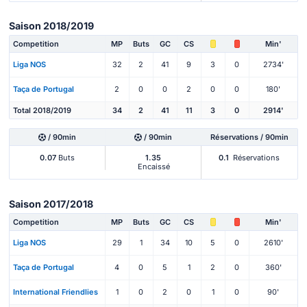
Saison 2018/2019
Competition
MP
Buts
GC
CS
Min'
Liga NOS
32
2
41
9
3
0
2734'
Taça de Portugal
2
0
0
2
0
0
180'
Total 2018/2019
34
2
41
11
3
0
2914'
/ 90min
/ 90min
Réservations / 90min
0.07
Buts
1.35
0.1
Réservations
Encaissé
Saison 2017/2018
Competition
MP
Buts
GC
CS
Min'
Liga NOS
29
1
34
10
5
0
2610'
Taça de Portugal
4
0
5
1
2
0
360'
International Friendlies
1
0
2
0
1
0
90'