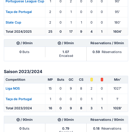
Portuguese League Cup
1
0
2
0
0
0
90'
Taça de Portugal
2
0
1
0
0
0
95'
State Cup
2
0
1
1
0
0
180'
Total 2024/2025
25
0
17
9
4
1
1604'
/ 90min
/ 90min
Réservations / 90min
0
Buts
1.07
0.59
Réservations
Encaissé
Saison 2023/2024
Competition
MP
Buts
GC
CS
Min'
Liga NOS
15
0
9
8
2
0
1027'
Taça de Portugal
1
0
0
0
1
1
1'
Total 2023/2024
16
0
9
8
3
1
1028'
/ 90min
/ 90min
Réservations / 90min
0
Buts
0.79
0.18
Réservations