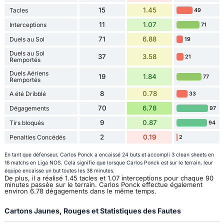
15
1.45
Tacles
49
11
1.07
Interceptions
71
71
6.88
Duels au Sol
19
Duels au Sol
37
3.58
21
Remportés
Duels Aériens
19
1.84
77
Remportés
8
0.78
A été Dribblé
33
70
6.78
Dégagements
97
9
0.87
Tirs bloqués
94
2
0.19
Penalties Concédés
2
En tant que défenseur, Carlos Ponck a encaissé 24 buts et accompli 3 clean sheets en
16 matchs en Liga NOS. Cela signifie que lorsque Carlos Ponck est sur le terrain, leur
équipe encaisse un but toutes les 38 minutes.
De plus, il a réalisé 1.45 tacles et 1.07 interceptions pour chaque 90
minutes passée sur le terrain. Carlos Ponck effectue également
environ 6.78 dégagements dans le même temps.
Cartons Jaunes, Rouges et Statistiques des Fautes