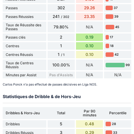
302
29.26
Passes
37
241
23.35
Passes Réussies
39
/ 302
Taux de Réussite des
79.80%
N/A
45
Passes
2
0.19
Passes clés
17
1
0.10
Centres
18
1
0.10
Centres Réussis
42
/ 1
Taux de Centres
100.00%
N/A
99
Réussis
N/A
N/A
Minutes par Assist
Pas d'Assists
Carlos Ponck n'a pas effectué de passes décisives en Liga NOS.
Statistiques de Dribble & de Hors-Jeu
Par 90
Dribbles & Hors-Jeu
Total
Percentile
minutes
5
0.48
Dribbles
28
3
0.29
Dribbles Réussis
33