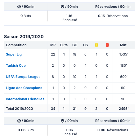
/ 90min
/ 90min
Réservations / 90min
0
Buts
1.16
0.15
Réservations
Encaissé
Saison 2019/2020
Competition
MP
Buts
GC
CS
Min'
Süper Lig
22
1
18
6
1
0
1535'
Turkish Cup
2
0
0
1
0
0
180'
UEFA Europa League
8
0
10
2
1
0
600'
Ligue des Champions
1
0
2
0
0
0
90'
International Friendlies
1
0
1
0
0
0
90'
Total 2019/2020
34
1
31
9
2
0
2495'
/ 90min
/ 90min
Réservations / 90min
0.06
Buts
1.06
0.06
Réservations
Encaissé