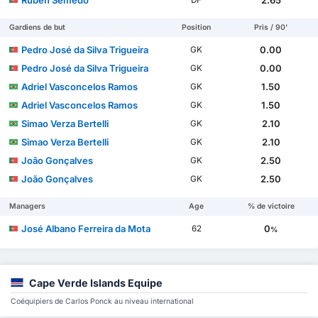
Gardiens de but
Position
Pris / 90'
Pedro José da Silva Trigueira
0.00
GK
Pedro José da Silva Trigueira
0.00
GK
Adriel Vasconcelos Ramos
1.50
GK
Adriel Vasconcelos Ramos
1.50
GK
Simao Verza Bertelli
2.10
GK
Simao Verza Bertelli
2.10
GK
João Gonçalves
2.50
GK
João Gonçalves
2.50
GK
Managers
Age
% de victoire
José Albano Ferreira da Mota
0
62
%
Cape Verde Islands Equipe
Coéquipiers de Carlos Ponck au niveau international