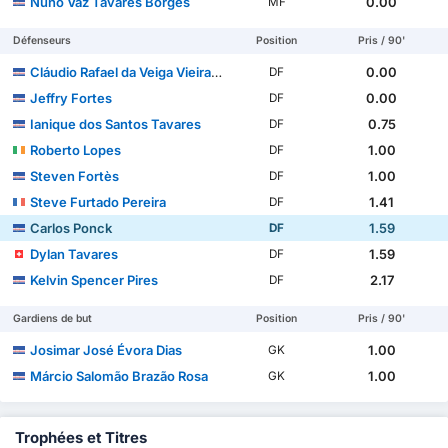
Nuno Vaz Tavares Borges
0.00
MF
Défenseurs
Position
Pris / 90'
Cláudio Rafael da Veiga Vieira Tavares
0.00
DF
Jeffry Fortes
0.00
DF
Ianique dos Santos Tavares
0.75
DF
Roberto Lopes
1.00
DF
Steven Fortès
1.00
DF
Steve Furtado Pereira
1.41
DF
Carlos Ponck
1.59
DF
Dylan Tavares
1.59
DF
Kelvin Spencer Pires
2.17
DF
Gardiens de but
Position
Pris / 90'
Josimar José Évora Dias
1.00
GK
Márcio Salomão Brazão Rosa
1.00
GK
Trophées et Titres