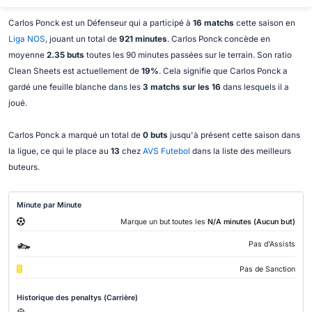
Carlos Ponck est un Défenseur qui a participé à
16 matchs
cette saison en
Liga NOS
, jouant un total de
921 minutes
. Carlos Ponck concède en
moyenne
2.35 buts
toutes les 90 minutes passées sur le terrain. Son ratio
Clean Sheets est actuellement de
19%
. Cela signifie que Carlos Ponck a
gardé une feuille blanche dans les
3 matchs sur les 16
dans lesquels il a
joué.
Carlos Ponck a marqué un total de
0 buts
jusqu'à présent cette saison dans
la ligue, ce qui le place au
13
chez
AVS Futebol
dans la liste des meilleurs
buteurs.
Minute par Minute
Marque un but toutes les
N/A minutes (Aucun but)
Pas d'Assists
Pas de Sanction
Historique des penaltys (Carrière)