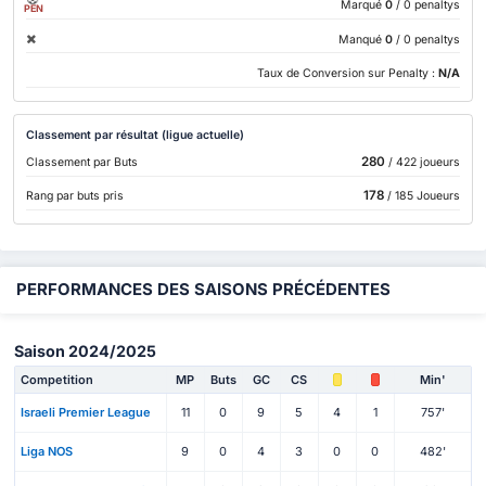
Marqué
0
/ 0 penaltys
PEN
Manqué
0
/ 0 penaltys
Taux de Conversion sur Penalty :
N/A
Classement par résultat (ligue actuelle)
280
Classement par Buts
/ 422 joueurs
178
Rang par buts pris
/ 185 Joueurs
PERFORMANCES DES SAISONS PRÉCÉDENTES
Saison 2024/2025
Competition
MP
Buts
GC
CS
Min'
Israeli Premier League
11
0
9
5
4
1
757'
Liga NOS
9
0
4
3
0
0
482'