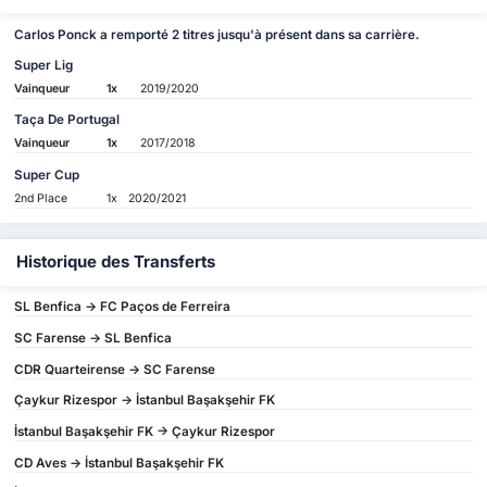
Carlos Ponck a remporté 2 titres jusqu'à présent dans sa carrière.
Super Lig
Vainqueur
1x
2019/2020
Taça De Portugal
Vainqueur
1x
2017/2018
Super Cup
2nd Place
1x
2020/2021
Historique des Transferts
SL Benfica -> FC Paços de Ferreira
SC Farense -> SL Benfica
CDR Quarteirense -> SC Farense
Çaykur Rizespor -> İstanbul Başakşehir FK
İstanbul Başakşehir FK -> Çaykur Rizespor
CD Aves -> İstanbul Başakşehir FK