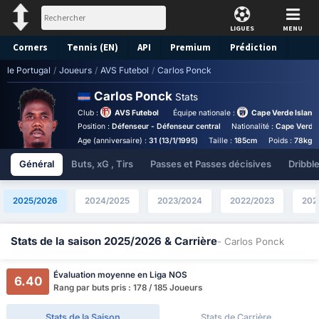
LIGUES
MENU
Corners
Tennis (EN)
API
Premium
Prédiction
le Portugal
/
Joueurs
/
AVS Futebol
/
Carlos Ponck
Carlos Ponck
Stats
Club :
AVS Futebol
Équipe nationale :
Cape Verde Island
Position :
Défenseur - Défenseur central
Nationalité :
Cape Verde
Age (anniversaire) :
31 (13/1/1995)
Taille :
185cm
Poids :
78kg
Général
Buts, xG , Tirs
Passes et Passes décisives
Dribbl
2025/2026
2024/2025
2023/2024
2022/2023
202
Stats de la saison 2025/2026 & Carrière
- Carlos Ponck
Évaluation moyenne en Liga NOS
6.40
Rang par buts pris : 178 / 185 Joueurs
Stats de la Saison
Stats de Carrière