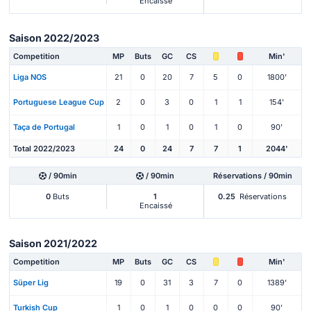
Encaissé
Saison 2022/2023
Competition
MP
Buts
GC
CS
Min'
Liga NOS
21
0
20
7
5
0
1800'
Portuguese League Cup
2
0
3
0
1
1
154'
Taça de Portugal
1
0
1
0
1
0
90'
Total 2022/2023
24
0
24
7
7
1
2044'
/ 90min
/ 90min
Réservations / 90min
0
Buts
1
0.25
Réservations
Encaissé
Saison 2021/2022
Competition
MP
Buts
GC
CS
Min'
Süper Lig
19
0
31
3
7
0
1389'
Turkish Cup
1
0
1
0
0
0
90'