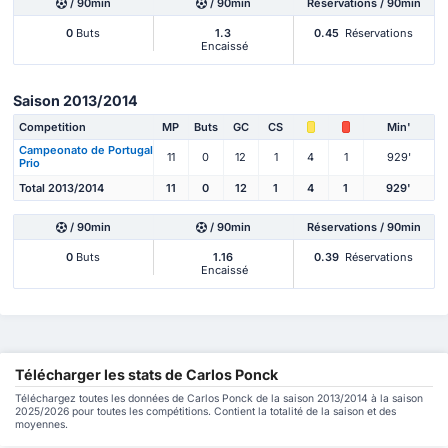
/ 90min
/ 90min
Réservations / 90min
0
Buts
1.3
0.45
Réservations
Encaissé
Saison 2013/2014
Competition
MP
Buts
GC
CS
Min'
Campeonato de Portugal
11
0
12
1
4
1
929'
Prio
Total 2013/2014
11
0
12
1
4
1
929'
/ 90min
/ 90min
Réservations / 90min
0
Buts
1.16
0.39
Réservations
Encaissé
Télécharger les stats de Carlos Ponck
Téléchargez toutes les données de Carlos Ponck de la saison 2013/2014 à la saison
2025/2026 pour toutes les compétitions. Contient la totalité de la saison et des
moyennes.