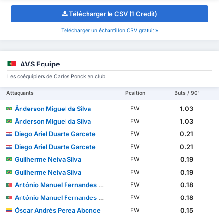
Télécharger le CSV (1 Credit)
Télécharger un échantillon CSV gratuit »
AVS Equipe
Les coéquipiers de Carlos Ponck en club
Attaquants
Position
Buts / 90'
Ânderson Miguel da Silva
1.03
FW
Ânderson Miguel da Silva
1.03
FW
Diego Ariel Duarte Garcete
0.21
FW
Diego Ariel Duarte Garcete
0.21
FW
Guilherme Neiva Silva
0.19
FW
Guilherme Neiva Silva
0.19
FW
António Manuel Fernandes Mendes
0.18
FW
António Manuel Fernandes Mendes
0.18
FW
Óscar Andrés Perea Abonce
0.15
FW