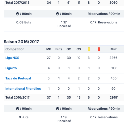
Total 2017/2018
34
1
41
11
8
0
3060'
/ 90min
/ 90min
Réservations / 90min
0.03
Buts
1.17
0.17
Réservations
Encaissé
Saison 2016/2017
Competition
MP
Buts
GC
CS
Min'
Liga NOS
27
0
30
10
3
0
2266'
LigaPro
4
0
1
0
1
0
113'
Taça de Portugal
5
1
4
2
2
0
450'
International Friendlies
1
0
0
1
0
0
90'
Total 2016/2017
37
1
35
13
6
0
2919'
/ 90min
/ 90min
Réservations / 90min
0
Buts
1.19
0.12
Réservations
Encaissé