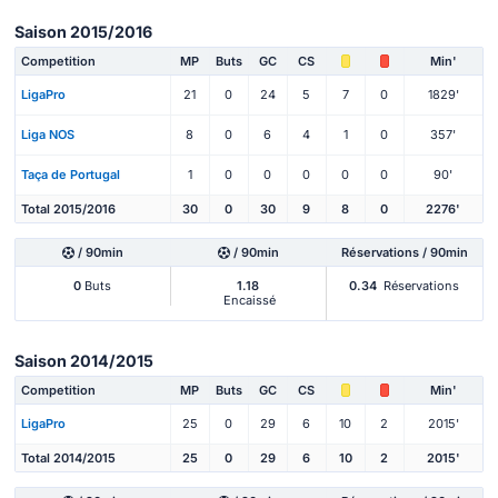
Saison 2015/2016
Competition
MP
Buts
GC
CS
Min'
LigaPro
21
0
24
5
7
0
1829'
Liga NOS
8
0
6
4
1
0
357'
Taça de Portugal
1
0
0
0
0
0
90'
Total 2015/2016
30
0
30
9
8
0
2276'
/ 90min
/ 90min
Réservations / 90min
0
Buts
1.18
0.34
Réservations
Encaissé
Saison 2014/2015
Competition
MP
Buts
GC
CS
Min'
LigaPro
25
0
29
6
10
2
2015'
Total 2014/2015
25
0
29
6
10
2
2015'