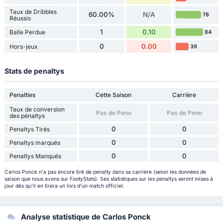
Taux de Dribbles
60.00%
N/A
78
Réussis
1
0.10
Balle Perdue
84
0
0.00
Hors-jeux
39
Stats de penaltys
Penalties
Cette Saison
Carrière
Taux de conversion
Pas de Peno
Pas de Peno
des pénaltys
0
0
Penaltys Tirés
0
0
Penaltys marqués
0
0
Penaltys Manqués
Carlos Ponck n'a pas encore tiré de penalty dans sa carrière (selon les données de
saison que nous avons sur FootyStats). Ses statistiques sur les penaltys seront mises à
jour dès qu'il en tirera un lors d'un match officiel.
Analyse statistique de Carlos Ponck