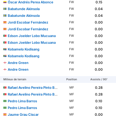
Óscar Andrés Perea Abonce
0.15
FW
Babatunde Akinsola
0.04
FW
Babatunde Akinsola
0.04
FW
Jordi Escobar Fernández
0.00
FW
Jordi Escobar Fernández
0.00
FW
Edson Joelder Lobo Mucuana
0.00
FW
Edson Joelder Lobo Mucuana
0.00
FW
Kobamelo Kodisang
0.00
FW
Kobamelo Kodisang
0.00
FW
Andre Green
0.00
FW
Andre Green
0.00
FW
Milieux de terrain
Position
Assists / 90'
Rafael Avelino Pereira Pinto Barbosa
0.28
MF
Rafael Avelino Pereira Pinto Barbosa
0.28
MF
Pedro Lima Barros
0.10
MF
Pedro Lima Barros
0.10
MF
Jaume Grau Ciscar
0.00
MF