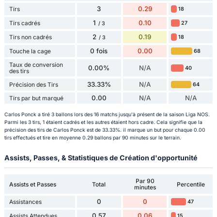
3
0.29
Tirs
18
1
0.10
Tirs cadrés
27
/ 3
2
0.19
Tirs non cadrés
18
/ 3
0 fois
0.00
Touche la cage
68
Taux de conversion
0.00%
N/A
40
des tirs
33.33%
N/A
Précision des Tirs
64
0.00
N/A
N/A
Tirs par but marqué
Carlos Ponck a tiré 3 ballons lors des 16 matchs jusqu'à présent de la saison Liga NOS.
Parmi les 3 tirs, 1 étaient cadrés et les autres étaient hors cadre. Cela signifie que la
précision des tirs de Carlos Ponck est de 33.33%. il marque un but pour chaque 0.00
tirs effectués et tire en moyenne 0.29 ballons par 90 minutes sur le terrain.
Assists, Passes, & Statistiques de Création d'opportunité
Par 90
Assists et Passes
Total
Percentile
minutes
0
0
Assistances
47
0.57
0.06
Assists Attendues
15