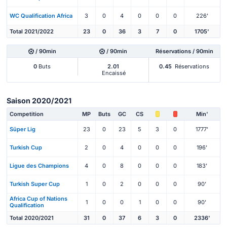
WC Qualification Africa
3
0
4
0
0
0
226'
Total 2021/2022
23
0
36
3
7
0
1705'
/ 90min
/ 90min
Réservations / 90min
0
Buts
2.01
0.45
Réservations
Encaissé
Saison 2020/2021
Competition
MP
Buts
GC
CS
Min'
Süper Lig
23
0
23
5
3
0
1777'
Turkish Cup
2
0
4
0
0
0
196'
Ligue des Champions
4
0
8
0
0
0
183'
Turkish Super Cup
1
0
2
0
0
0
90'
Africa Cup of Nations
1
0
0
1
0
0
90'
Qualification
Total 2020/2021
31
0
37
6
3
0
2336'