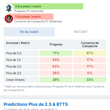
2 Encaissé / match
Progreso FC (Domicile)
1 Encaissé / match
Corsarios de Campeche FC (Extérieur)
fin du match
1MT/2MT
Encaissé / Match
Corsarios de
Progreso
Campeche
71%
67%
Plus de 0,5
43%
17%
Plus de 1,5
43%
17%
Plus de 2,5
28%
0%
Plus de 3,5
29%
33%
Clean Sheets
* Stats sur les encaissés à domicile pour Progreso FC et a l'extérieur pour Corsarios
de Campeche FC .
Predictions Plus de 2.5 & BTTS
Combien de buts dans ce match ?