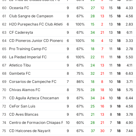
Oceania FC
60
9
67%
27
12
15
18
4.33
Club Sangre de Campeon
61
9
67%
28
13
15
18
4.56
H2O Purepechas FC Club Atletico Morelia II
62
6
100%
15
2
13
18
2.83
CF Cadereyta
63
9
67%
34
21
13
18
6.11
CD Pioneros Junior CD Pioneros de Cancun II
64
6
100%
16
4
12
18
3.33
Pro Training Camp FC
65
9
67%
18
7
11
18
2.78
La Piedad Imperial FC
66
6
100%
22
11
11
18
5.50
Atletico Tibu
67
9
67%
24
13
11
18
4.11
Gambeta FC
68
8
75%
32
21
11
18
6.63
Corsarios de Campeche FC
69
7
86%
18
8
10
18
3.71
Chivas Alamos FC
70
8
75%
28
18
10
18
5.75
CD Aguila Azteca Chocaman
71
9
67%
34
24
10
18
6.44
CeFor San Luis
72
9
67%
25
16
9
18
4.56
CD Aves Blancas
73
9
67%
21
13
8
18
3.78
Centro de Formacion Chiapas Futbol
74
10
60%
28
21
7
18
4.90
CD Halcones de Nayarit
75
9
67%
37
30
7
18
7.44