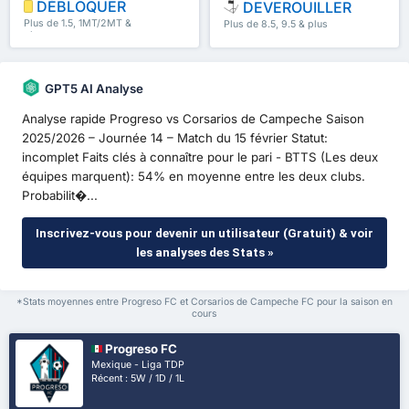
DÉBLOQUER
DEVEROUILLER
Plus de 1.5, 1MT/2MT &
Plus de 8.5, 9.5 & plus
plus
GPT5 AI Analyse
Analyse rapide Progreso vs Corsarios de Campeche Saison
2025/2026 – Journée 14 – Match du 15 février Statut:
incomplet Faits clés à connaître pour le pari - BTTS (Les deux
équipes marquent): 54% en moyenne entre les deux clubs.
Probabilit�...
Inscrivez-vous pour devenir un utilisateur (Gratuit) & voir
les analyses des Stats »
*Stats moyennes entre Progreso FC et Corsarios de Campeche FC pour la saison en
cours
Progreso FC
Mexique - Liga TDP
Récent : 5W / 1D / 1L