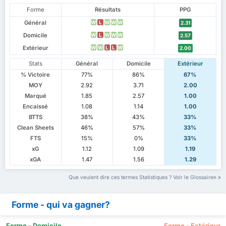
Forme
Résultats
PPG
Général
W
L
W
W
W
2.31
Domicile
W
L
W
W
W
2.57
Extérieur
W
W
L
L
W
2.00
Stats
Général
Domicile
Extérieur
% Victoire
77%
86%
67%
MOY
2.92
3.71
2.00
Marqué
1.85
2.57
1.00
Encaissé
1.08
1.14
1.00
BTTS
38%
43%
33%
Clean Sheets
46%
57%
33%
FTS
15%
0%
33%
xG
1.12
1.09
1.19
xGA
1.47
1.56
1.29
Que veulent dire ces termes Statistiques ? Voir le Glossaire
Forme - qui va gagner?
Forme - Domicile
Forme - Extérieur