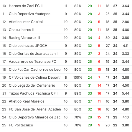
Heroes de Zaci FC II
10
11
82%
29
11
18
27
3.64
Club Deportivo Yautepec
11
9
89%
28
3
25
25
3.44
Atletico Inter Capital
12
10
80%
23
5
18
25
2.80
Chapulineros II
13
10
80%
29
11
18
25
4.00
Racing Veracruz III
14
10
80%
34
4
30
24
3.80
Club Lechuzas UPGCH
15
9
89%
32
5
27
24
4.11
Club Gorilas de Juanacatlan II
16
9
89%
27
3
24
24
3.33
Azucareros de Tezonapa FC
17
9
89%
25
6
19
24
3.44
Club Fut Car Cachorros de Leon
18
10
80%
33
15
18
24
4.80
CF Volcanes de Colima Deportivo Tala
19
8
100%
24
7
17
24
3.88
Club Legado del Centenario
20
10
80%
31
14
17
24
4.50
Tuzos Pachuca Pachuca CF II
21
9
89%
33
16
17
24
5.44
Atletico Real Morelos
22
10
80%
27
11
16
24
3.80
FC San Jose del Arenal Academia America Leyendas
23
10
80%
32
16
16
24
4.80
Club Deportivo Mineros de Zacatecas II
24
10
70%
26
15
11
23
4.10
FC Politecnico
25
10
70%
29
9
20
22
3.80