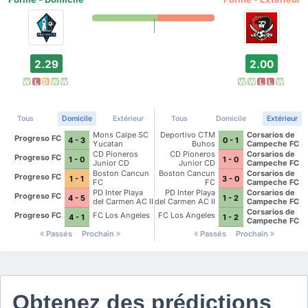
2.29
2.00
W
L
D
W
W
W
W
L
L
W
Tous
Domicile
Extérieur
Tous
Domicile
Extérieur
Mons Calpe SC
Deportivo CTM
Corsarios de
Progreso FC
4 - 3
0 - 1
Yucatan
Buhos
Campeche FC
CD Pioneros
CD Pioneros
Corsarios de
Progreso FC
1 - 0
1 - 0
Junior CD
Junior CD
Campeche FC
Pioneros de
Pioneros de
Boston Cancun
Boston Cancun
Corsarios de
Progreso FC
1 - 1
3 - 0
Cancun II
Cancun II
FC
FC
Campeche FC
PD Inter Playa
PD Inter Playa
Corsarios de
Progreso FC
4 - 5
1 - 2
del Carmen AC II
del Carmen AC II
Campeche FC
Corsarios de
Progreso FC
FC Los Angeles
FC Los Angeles
4 - 1
1 - 2
Campeche FC
Passés
Prochain
Passés
Prochain
Obtenez des prédictions