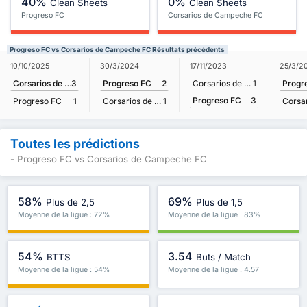
40%
0%
Clean Sheets
Clean Sheets
Progreso FC
Corsarios de Campeche FC
Progreso FC vs Corsarios de Campeche FC Résultats précédents
10/10/2025
30/3/2024
17/11/2023
25/3/2
Corsarios de Campeche FC
3
Progreso FC
2
Corsarios de Campeche FC
1
Progr
Progreso FC
3
Progreso FC
1
Corsarios de Campeche FC
1
Toutes les prédictions
- Progreso FC vs Corsarios de Campeche FC
58%
69%
Plus de 2,5
Plus de 1,5
Moyenne de la ligue : 72%
Moyenne de la ligue : 83%
54%
3.54
BTTS
Buts / Match
Moyenne de la ligue : 54%
Moyenne de la ligue : 4.57