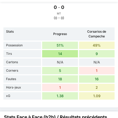
0
-
0
MT
(0 - 0)
Stats
Corsarios de
Progreso
Campeche
Possession
51%
49%
Tirs
14
9
Cartons
N/A
N/A
Corners
5
1
Fautes
18
16
Hors-jeux
1
2
xG
1.38
1.09
Stats Face à Face (h2h) / Résultats précédents