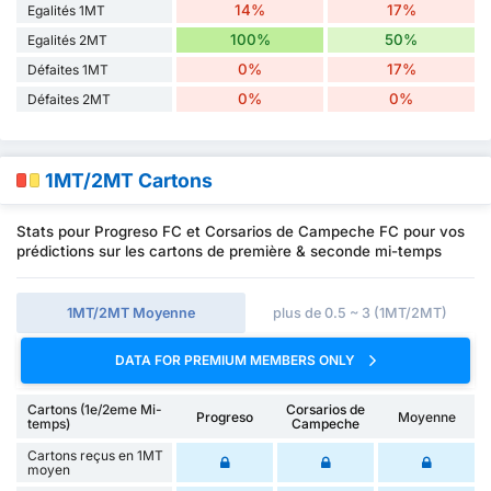
14%
17%
Egalités 1MT
100%
50%
Egalités 2MT
0%
17%
Défaites 1MT
0%
0%
Défaites 2MT
1MT/2MT Cartons
Stats pour Progreso FC et Corsarios de Campeche FC pour vos
prédictions sur les cartons de première & seconde mi-temps
1MT/2MT Moyenne
plus de 0.5 ~ 3 (1MT/2MT)
DATA FOR PREMIUM MEMBERS ONLY
Cartons (1e/2eme Mi-
Corsarios de
Progreso
Moyenne
temps)
Campeche
Cartons reçus en 1MT
moyen