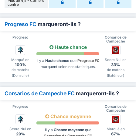
Plus de 4,5 - Corners
contre
Progreso FC
marqueront-ils ?
Progreso
Corsarios de
Campeche
Haute chance
Marqué en
Score Nul en
Il y a
Haute chance
que
Progreso FC
100%
33%
marquent selon nos statistiques.
de matchs
de matchs
(Domicile)
(Extérieur)
Corsarios de Campeche FC
marqueront-ils ?
Progreso
Corsarios de
Campeche
Chance moyenne
Score Nul en
Marqué en
Il y a
Chance moyenne
que
29%
67%
Corsarios de Campeche FC