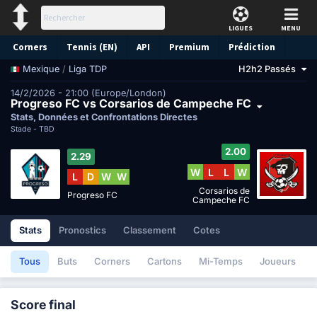
LIGUES
MENU
Corners
Tennis (EN)
API
Premium
Prédiction
/
Liga TDP
H2h2 Passés
Mexique
14/2/2026 - 21:00 (Europe/London)
Progreso FC vs Corsarios de Campeche FC
Stats, Données et Confrontations Directes
Stade -
TBD
2.00
2.29
W
L
L
W
L
D
W
W
Corsarios de
Progreso FC
Campeche FC
Stats
Pronostics
Classement
Cotes
Tous
Buts
Corners
Cartons
Mi-Temps
Joueurs
Score final