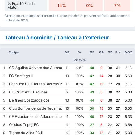
% Egalité Fin du
14%
0%
7%
Match
Certain pourcentages sont arrondis au plus proche, et peuvent parfois s'additionner a
un total de 101%
Tableau à domicile / Tableau à l'extérieur
Equipe
MP
%
GF
GA
GD
Pts
MOY
Victoire
CD Aguilas Universidad Autonoma de Guerrero
1
11
91%
48
9
39
31
5.18
FC Santiago II
2
10
100%
42
14
28
30
5.60
Pachuca CF Fuerzas Basicas Pachuca CF III
3
11
82%
42
15
27
28
5.18
CD Cruz Azul Lagunas
4
9
100%
43
5
38
27
5.33
Delfines Coatzacoalcos
5
10
90%
44
6
38
27
5.00
Club Bombarderos de Tecamac
6
10
90%
50
15
35
27
6.50
CF Estudiantes de Atlacomulco
7
9
100%
40
17
23
27
6.33
Orishas Tepeji FC
8
9
100%
27
5
22
27
3.56
Tigres de Alica FC II
9
9
100%
33
12
21
27
5.00