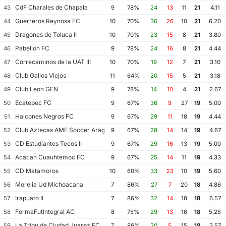
CdF Charales de Chapala
43
9
78%
24
13
11
21
4.11
Guerreros Reynosa FC
44
10
70%
36
26
10
21
6.20
Dragones de Toluca II
45
10
70%
23
15
8
21
3.80
Pabellon FC
46
9
78%
24
16
8
21
4.44
Correcaminos de la UAT III
47
10
70%
19
12
7
21
3.10
Club Gallos Viejos
48
11
64%
20
15
5
21
3.18
Club Leon GEN
49
9
78%
14
10
4
21
2.67
Ecatepec FC
50
9
67%
36
9
27
19
5.00
Halcones Negros FC
51
9
67%
29
11
18
19
4.44
Club Aztecas AMF Soccer Aragon
52
9
67%
28
14
14
19
4.67
CD Estudiantes Tecos II
53
9
67%
29
16
13
19
5.00
Acatlan Cuauhtemoc FC
54
9
67%
25
14
11
19
4.33
CD Matamoros
55
10
60%
33
23
10
19
5.60
Morelia Ud Michoacana
56
7
86%
27
7
20
18
4.86
Irapuato II
57
7
86%
32
14
18
18
6.57
FormaFutIntegral AC
58
8
75%
29
13
16
18
5.25
La Tribu de Ciudad Juarez FC
59
7
86%
20
5
15
18
3.57