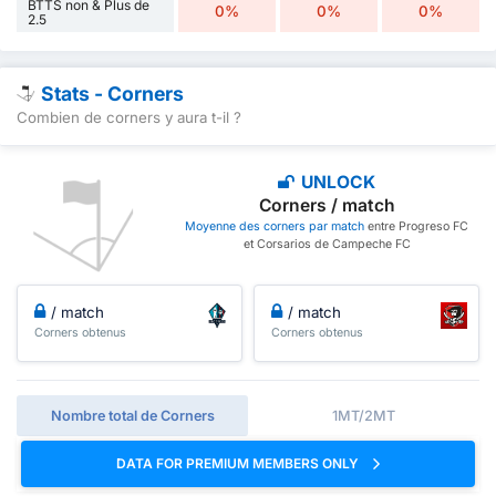
BTTS non & Plus de
0%
0%
0%
2.5
Stats - Corners
Combien de corners y aura t-il ?
UNLOCK
Corners / match
Moyenne des corners par match
entre Progreso FC
et Corsarios de Campeche FC
/ match
/ match
Corners obtenus
Corners obtenus
Nombre total de Corners
1MT/2MT
DATA FOR PREMIUM MEMBERS ONLY