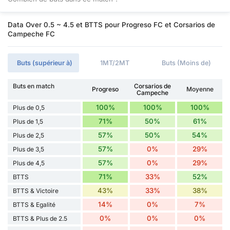
Data Over 0.5 ~ 4.5 et BTTS pour Progreso FC et Corsarios de
Campeche FC
Buts (supérieur à)
1MT/2MT
Buts (Moins de)
Buts en match
Corsarios de
Progreso
Moyenne
Campeche
100%
100%
100%
Plus de 0,5
71%
50%
61%
Plus de 1,5
57%
50%
54%
Plus de 2,5
57%
0%
29%
Plus de 3,5
57%
0%
29%
Plus de 4,5
71%
33%
52%
BTTS
43%
33%
38%
BTTS & Victoire
14%
0%
7%
BTTS & Egalité
0%
0%
0%
BTTS & Plus de 2.5