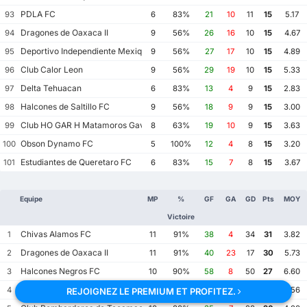
PDLA FC
93
6
83%
21
10
11
15
5.17
Dragones de Oaxaca II
94
9
56%
26
16
10
15
4.67
Deportivo Independiente Mexiquense
95
9
56%
27
17
10
15
4.89
Club Calor Leon
96
9
56%
29
19
10
15
5.33
Delta Tehuacan
97
6
83%
13
4
9
15
2.83
Halcones de Saltillo FC
98
9
56%
18
9
9
15
3.00
Club HO GAR H Matamoros Gavilanes FC Matamoros II
99
8
63%
19
10
9
15
3.63
Obson Dynamo FC
100
5
100%
12
4
8
15
3.20
Estudiantes de Queretaro FC
101
6
83%
15
7
8
15
3.67
Equipe
MP
%
GF
GA
GD
Pts
MOY
Victoire
Chivas Alamos FC
1
11
91%
38
4
34
31
3.82
Dragones de Oaxaca II
2
11
91%
40
23
17
30
5.73
Halcones Negros FC
3
10
90%
58
8
50
27
6.60
FC Santiago II
4
9
100%
25
7
18
27
3.56
REJOIGNEZ LE PREMIUM ET PROFITEZ.