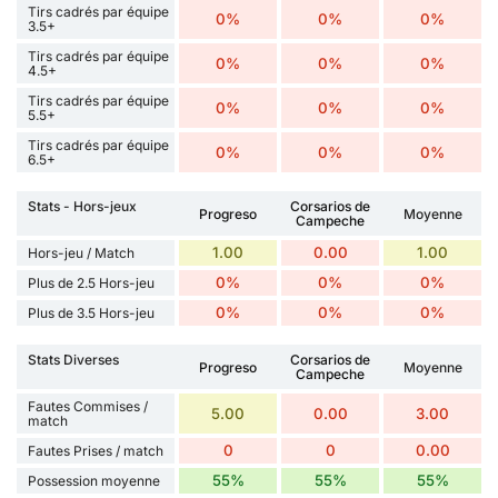
Tirs cadrés par équipe
0%
0%
0%
3.5+
Tirs cadrés par équipe
0%
0%
0%
4.5+
Tirs cadrés par équipe
0%
0%
0%
5.5+
Tirs cadrés par équipe
0%
0%
0%
6.5+
Stats - Hors-jeux
Corsarios de
Progreso
Moyenne
Campeche
1.00
0.00
1.00
Hors-jeu / Match
0%
0%
0%
Plus de 2.5 Hors-jeu
0%
0%
0%
Plus de 3.5 Hors-jeu
Stats Diverses
Corsarios de
Progreso
Moyenne
Campeche
Fautes Commises /
5.00
0.00
3.00
match
0
0
0.00
Fautes Prises / match
55%
55%
55%
Possession moyenne