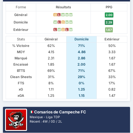
Forme
Résultats
PPG
Général
D
L
W
W
W
2.00
Domicile
W
L
D
W
W
2.29
Extérieur
L
W
D
L
W
1.67
Stats
Général
Domicile
Extérieur
% Victoire
62%
71%
50%
MOY
4.15
4.86
3.33
Marqué
2.31
2.86
1.67
Encaissé
1.85
2.00
1.67
BTTS
69%
71%
67%
Clean Sheets
31%
29%
33%
FTS
8%
0%
17%
xG
1.11
1.25
0.82
xGA
1.25
1.15
1.47
Corsarios de Campeche FC
Mexique - Liga TDP
Récent : 4W / 0D / 2L