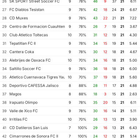
SK SPORT Street Soccer FC
26
9
78%
46
9
37
21
6.11
FC Diablos Tesistan
27
9
78%
42
18
24
21
6.67
CD Muxes
28
9
78%
43
22
21
21
7.22
Centro de Formacion Cuauhtemoc Blanco
29
9
78%
26
7
19
21
3.67
Club Atletico Toltecas
30
10
70%
31
12
19
21
4.30
Tepatitlan FC II
31
9
78%
34
15
19
21
5.44
Cantera Coka
32
9
78%
30
12
18
21
4.67
Alebrijes de Oaxaca FC
33
10
70%
34
16
18
21
5.00
Saltillo Soccer FC
34
9
78%
36
18
18
21
6.00
Atletico Cuernavaca Tigres Yautepec
35
10
70%
37
19
18
21
5.60
Deportivo CAFESSA Jalisco
36
8
88%
28
11
17
21
4.88
Magos
37
8
88%
18
3
15
21
2.63
Irapuato Olimpo
38
9
78%
35
20
15
21
6.11
Valle de Xico FC
39
9
78%
30
16
14
21
5.11
Irritilas FC
40
10
70%
26
13
13
21
3.90
CD Datileros San Luis
41
7
100%
29
16
13
21
6.43
Cimarrones de Sonora FC II
42
7
100%
24
12
12
21
5.14