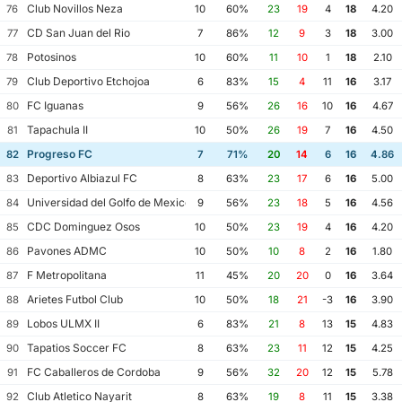
Club Novillos Neza
76
10
60%
23
19
4
18
4.20
CD San Juan del Rio
77
7
86%
12
9
3
18
3.00
Potosinos
78
10
60%
11
10
1
18
2.10
Club Deportivo Etchojoa
79
6
83%
15
4
11
16
3.17
FC Iguanas
80
9
56%
26
16
10
16
4.67
Tapachula II
81
10
50%
26
19
7
16
4.50
Progreso FC
82
7
71%
20
14
6
16
4.86
Deportivo Albiazul FC
83
8
63%
23
17
6
16
5.00
Universidad del Golfo de Mexico FC
84
9
56%
23
18
5
16
4.56
CDC Dominguez Osos
85
10
50%
23
19
4
16
4.20
Pavones ADMC
86
10
50%
10
8
2
16
1.80
F Metropolitana
87
11
45%
20
20
0
16
3.64
Arietes Futbol Club
88
10
50%
18
21
-3
16
3.90
Lobos ULMX II
89
6
83%
21
8
13
15
4.83
Tapatios Soccer FC
90
8
63%
23
11
12
15
4.25
FC Caballeros de Cordoba
91
9
56%
32
20
12
15
5.78
Club Atletico Nayarit
92
8
63%
19
8
11
15
3.38