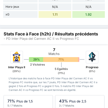
Hors-jeux
N/A
N/A
xG
1.11
1.92
Stats Face à Face (h2h) / Résultats précédents
- PD Inter Playa del Carmen AC II vs Progreso FC
7
Matchs
29%
71%
0%
2 Victoires
Inter Playa II
Progreso
5 Egalités
(29%)
(0%)
(71%)
L'historique des matchs face à face PD Inter Playa del Carmen AC II vs
Progreso FC montre que, sur les 7 joués, PD Inter Playa del Carmen AC II a
gagné 2 fois et Progreso FC a gagné 0 fois. 5 matchs PD Inter Playa del
Carmen AC II vs Progreso FC se sont terminés en égalité.
71%
43%
Plus de 1,5
Plus de 2,5
5 / 7 Matchs
3 / 7 Matchs