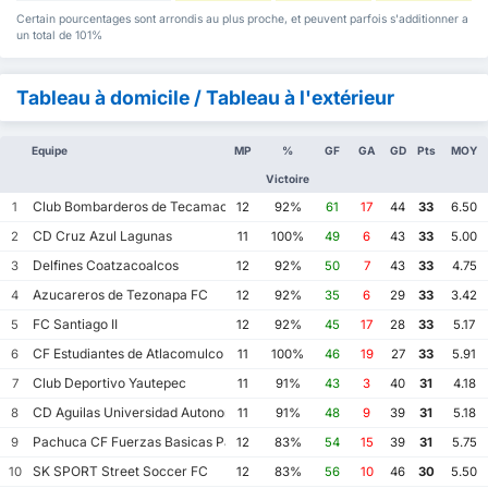
Certain pourcentages sont arrondis au plus proche, et peuvent parfois s'additionner a
un total de 101%
Tableau à domicile / Tableau à l'extérieur
Equipe
MP
%
GF
GA
GD
Pts
MOY
Victoire
Club Bombarderos de Tecamac
1
12
92%
61
17
44
33
6.50
CD Cruz Azul Lagunas
2
11
100%
49
6
43
33
5.00
Delfines Coatzacoalcos
3
12
92%
50
7
43
33
4.75
Azucareros de Tezonapa FC
4
12
92%
35
6
29
33
3.42
FC Santiago II
5
12
92%
45
17
28
33
5.17
CF Estudiantes de Atlacomulco
6
11
100%
46
19
27
33
5.91
Club Deportivo Yautepec
7
11
91%
43
3
40
31
4.18
CD Aguilas Universidad Autonoma de Guerrero
8
11
91%
48
9
39
31
5.18
Pachuca CF Fuerzas Basicas Pachuca CF III
9
12
83%
54
15
39
31
5.75
SK SPORT Street Soccer FC
10
12
83%
56
10
46
30
5.50