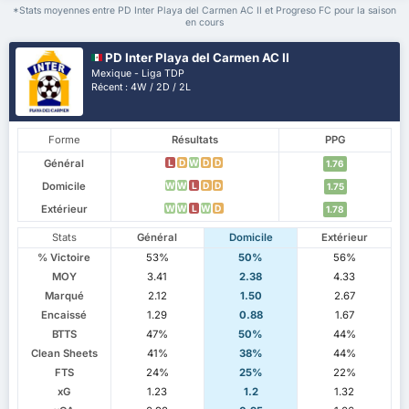
*Stats moyennes entre PD Inter Playa del Carmen AC II et Progreso FC pour la saison
en cours
PD Inter Playa del Carmen AC II
Mexique - Liga TDP
Récent : 4W / 2D / 2L
Forme
Résultats
PPG
Général
L
D
W
D
D
1.76
Domicile
W
W
L
D
D
1.75
Extérieur
W
W
L
W
D
1.78
Stats
Général
Domicile
Extérieur
% Victoire
53%
50%
56%
MOY
3.41
2.38
4.33
Marqué
2.12
1.50
2.67
Encaissé
1.29
0.88
1.67
BTTS
47%
50%
44%
Clean Sheets
41%
38%
44%
FTS
24%
25%
22%
xG
1.23
1.2
1.32