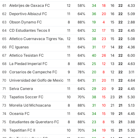
Alebrijes de Oaxaca FC
61
12
58%
34
18
16
22
4.33
Deportivo Albiazul FC
62
11
64%
36
20
16
22
5.09
Obson Dynamo FC
63
8
88%
19
4
15
22
2.88
CD Estudiantes Tecos II
64
11
64%
32
17
15
22
4.45
Atletico Cuernavaca Tigres Yautepec
65
12
58%
38
23
15
22
5.08
FC Iguanas
66
11
64%
31
17
14
22
4.36
Atletico Tesistan FC
67
11
64%
40
26
14
22
6.00
La Piedad Imperial FC
68
8
88%
25
12
13
22
4.63
Corsarios de Campeche FC
69
9
78%
20
8
12
22
3.11
Universidad del Golfo de Mexico FC
70
11
64%
31
20
11
22
4.64
Selva Canera
71
11
64%
29
20
9
22
4.45
Tapatios Soccer FC
72
10
70%
38
15
23
21
5.30
Morelia Ud Michoacana
73
8
88%
31
10
21
21
5.13
Oceania FC
74
11
64%
34
15
19
21
4.45
Estudiantes de Queretaro FC
75
8
88%
23
8
15
21
3.88
Tepatitlan FC II
76
10
70%
34
19
15
21
5.30