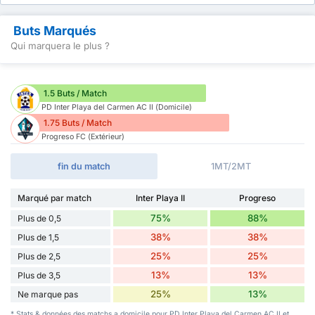
Buts Marqués
Qui marquera le plus ?
1.5 Buts / Match
PD Inter Playa del Carmen AC II (Domicile)
1.75 Buts / Match
Progreso FC (Extérieur)
fin du match
1MT/2MT
Marqué par match
Inter Playa II
Progreso
75%
88%
Plus de 0,5
38%
38%
Plus de 1,5
25%
25%
Plus de 2,5
13%
13%
Plus de 3,5
25%
13%
Ne marque pas
* Stats & données des matchs a domicile pour PD Inter Playa del Carmen AC II et