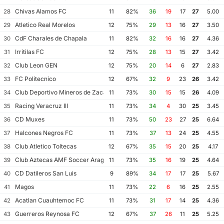
Chivas Alamos FC
28
11
82%
36
19
17
27
5.00
Atletico Real Morelos
29
12
75%
29
13
16
27
3.50
CdF Charales de Chapala
30
11
82%
32
16
16
27
4.36
Irritilas FC
31
12
75%
28
13
15
27
3.42
Club Leon GEN
32
12
75%
20
14
6
27
2.83
FC Politecnico
33
12
67%
32
9
23
26
3.42
Club Deportivo Mineros de Zacatecas II
34
11
73%
30
15
15
26
4.09
Racing Veracruz III
35
11
73%
34
4
30
25
3.45
CD Muxes
36
11
73%
50
23
27
25
6.64
Halcones Negros FC
37
11
73%
37
13
24
25
4.55
Club Atletico Toltecas
38
12
67%
35
15
20
25
4.17
Club Aztecas AMF Soccer Aragon
39
11
73%
35
16
19
25
4.64
CD Datileros San Luis
40
9
89%
34
17
17
25
5.67
Magos
41
11
73%
22
6
16
25
2.55
Acatlan Cuauhtemoc FC
42
11
73%
31
17
14
25
4.36
Guerreros Reynosa FC
43
12
67%
37
26
11
25
5.25