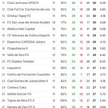
Club Lechuzas UPGCH
11
11
91%
40
5
35
30
4.09
Club Fut Car Cachorros de Leon
12
12
83%
42
16
26
30
4.83
Orishas Tepeji FC
13
11
91%
29
6
23
30
3.18
FC San Jose del Arenal Academia America Leyendas
14
13
77%
35
18
17
30
4.08
Atletico Inter Capital
15
12
75%
29
8
21
29
3.08
CF Volcanes de Colima Deportivo Tala
16
11
82%
28
10
18
29
3.45
Deportivo CAFESSA Jalisco
17
11
82%
40
12
28
28
4.73
Chapulineros II
18
12
75%
33
13
20
28
3.83
Valle de Xico FC
19
12
75%
35
18
17
28
4.42
FC Diablos Tesistan
20
11
82%
54
18
36
27
6.55
Irapuato II
21
10
90%
45
14
31
27
5.90
Centro de Formacion Cuauhtemoc Blanco
22
11
82%
34
7
27
27
3.73
Club Gorilas de Juanacatlan II
23
11
82%
30
5
25
27
3.18
Cantera Coka
24
11
82%
39
16
23
27
5.00
Saltillo Soccer FC
25
11
82%
43
20
23
27
5.73
Tigres de Alica FC II
26
9
100%
33
12
21
27
5.00
Heroes de Zaci FC II
27
11
82%
29
11
18
27
3.64