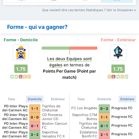
Que veulent dire ces termes Statistiques ? Voir le Glossaire
Forme - qui va gagner?
Forme - Domicile
Forme - Extérieur
Les deux Equipes sont
égales
en termes de
1.75
1.75
Points Per Game (Point par
W
W
L
D
D
D
L
W
D
W
match)
Tous
Domicile
Extérieur
Tous
Domicile
Extérieur
PD Inter Playa
Tigrillos de
FC Los Angeles
Progreso FC
1 - 1
0 - 3
del Carmen AC
Chetumal
II
PD Inter Playa
CD Pioneros
Deportivo CTM
Progreso FC
0 - 0
1 - 1
del Carmen AC
Junior CD
Buhos
II
Pioneros de
PD Inter Playa
Boston Cancun
Tigrillos de
Progreso FC
0 - 1
0 - 1
Cancun II
del Carmen AC
FC
Chetumal
II
PD Inter Playa
Deportiva
Ejidatarios
Progreso FC
3 - 2
2 - 1
del Carmen AC
Venados FC II
Bonfil FC