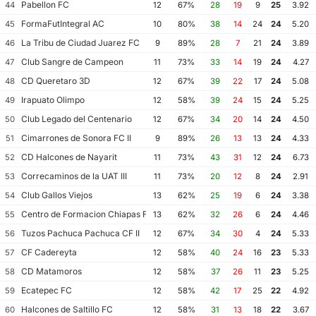
Pabellon FC
44
12
67%
28
19
9
25
3.92
FormaFutIntegral AC
45
10
80%
38
14
24
24
5.20
La Tribu de Ciudad Juarez FC
46
9
89%
28
7
21
24
3.89
Club Sangre de Campeon
47
11
73%
33
14
19
24
4.27
CD Queretaro 3D
48
12
67%
39
22
17
24
5.08
Irapuato Olimpo
49
12
58%
39
24
15
24
5.25
Club Legado del Centenario
50
12
67%
34
20
14
24
4.50
Cimarrones de Sonora FC II
51
9
89%
26
13
13
24
4.33
CD Halcones de Nayarit
52
11
73%
43
31
12
24
6.73
Correcaminos de la UAT III
53
11
73%
20
12
8
24
2.91
Club Gallos Viejos
54
13
62%
25
19
6
24
3.38
Centro de Formacion Chiapas Futbol
55
13
62%
32
26
6
24
4.46
Tuzos Pachuca Pachuca CF II
56
12
67%
34
30
4
24
5.33
CF Cadereyta
57
12
58%
40
24
16
23
5.33
CD Matamoros
58
12
58%
37
26
11
23
5.25
Ecatepec FC
59
12
58%
42
17
25
22
4.92
Halcones de Saltillo FC
60
12
58%
31
13
18
22
3.67