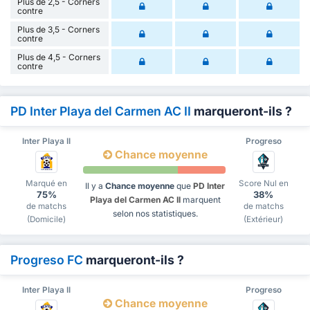
Plus de 2,5 - Corners
contre
Plus de 3,5 - Corners
contre
Plus de 4,5 - Corners
contre
PD Inter Playa del Carmen AC II
marqueront-ils ?
Inter Playa II
Progreso
Chance moyenne
Marqué en
Score Nul en
Il y a
Chance moyenne
que
PD Inter
75%
38%
Playa del Carmen AC II
marquent
de matchs
de matchs
selon nos statistiques.
(Domicile)
(Extérieur)
Progreso FC
marqueront-ils ?
Inter Playa II
Progreso
Chance moyenne