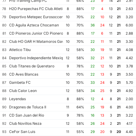
Pro Training Camp FC
77
11
64%
23
9
14
21
2.91
H2O Purepechas FC Club Atletico Morelia II
78
8
88%
17
4
13
21
2.63
Deportivo Metepec Eurosoccer FC
79
10
70%
22
10
12
21
3.20
CD Aguila Azteca Chocaman
80
10
70%
36
24
12
21
6.00
CD Pioneros Junior CD Pioneros de Cancun II
81
8
88%
17
6
11
21
2.88
Club HO GAR H Matamoros Gavilanes FC Matamoros II
82
10
70%
22
11
11
21
3.30
Atletico Tibu
83
12
58%
30
19
11
21
4.08
Deportivo Independiente Mexiquense
84
12
58%
32
21
11
21
4.42
Club Titanes de Queretaro
85
9
78%
22
12
10
21
3.78
CD Aves Blancas
86
10
70%
22
13
9
21
3.50
Gambeta FC
87
10
70%
33
24
9
21
5.70
Club Calor Leon
88
12
58%
34
25
9
21
4.92
Leyendas
89
8
88%
12
4
8
21
2.00
Dragones de Toluca II
90
11
64%
25
19
6
21
4.00
CD San Juan del Rio
91
9
78%
16
13
3
21
3.22
Club Novillos Neza
92
12
58%
26
24
2
21
4.17
CeFor San Luis
93
11
55%
29
20
9
20
4.45