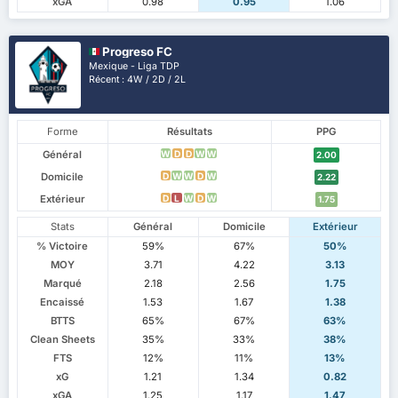
xGA
0.98
0.95
1.06
Progreso FC
Mexique - Liga TDP
Récent : 4W / 2D / 2L
Forme
Résultats
PPG
Général
W
D
D
W
W
2.00
Domicile
D
W
W
D
W
2.22
Extérieur
D
L
W
D
W
1.75
Stats
Général
Domicile
Extérieur
% Victoire
59%
67%
50%
MOY
3.71
4.22
3.13
Marqué
2.18
2.56
1.75
Encaissé
1.53
1.67
1.38
BTTS
65%
67%
63%
Clean Sheets
35%
33%
38%
FTS
12%
11%
13%
xG
1.21
1.34
0.82
xGA
1.25
1.17
1.47