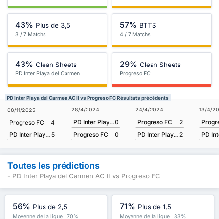
43%
57%
Plus de 3,5
BTTS
3 / 7 Matchs
4 / 7 Matchs
43%
29%
Clean Sheets
Clean Sheets
PD Inter Playa del Carmen
Progreso FC
AC II
PD Inter Playa del Carmen AC II vs Progreso FC Résultats précédents
28/4/2024
24/4/2024
13/4/2
08/11/2025
PD Inter Playa del Carmen AC II
0
Progreso FC
2
Progr
Progreso FC
4
PD Inter Playa del Carmen AC II
5
Progreso FC
0
PD Inter Playa del Carmen AC II
2
Toutes les prédictions
- PD Inter Playa del Carmen AC II vs Progreso FC
56%
71%
Plus de 2,5
Plus de 1,5
Moyenne de la ligue : 70%
Moyenne de la ligue : 83%