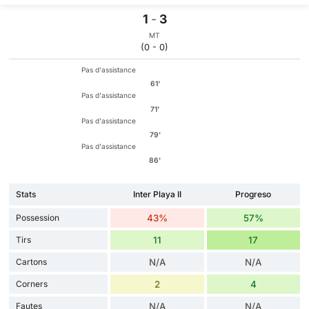
1
-
3
MT
(0 - 0)
Pas d'assistance
61'
Pas d'assistance
71'
Pas d'assistance
79'
Pas d'assistance
86'
Stats
Inter Playa II
Progreso
Possession
43%
57%
Tirs
11
17
Cartons
N/A
N/A
Corners
2
4
Fautes
N/A
N/A