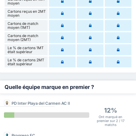
moyen
Cartons reçus en 2MT
moyen
Cartons de match
moyen (1MT)
Cartons de match
moyen (2MT)
Le % de cartons 1MT
était supérieur
Le % de cartons 2MT
était supérieur
Quelle équipe marque en premier ?
PD Inter Playa del Carmen AC II
12%
Ont marqué en
premier sur 2 / 17
matchs
Progreso FC