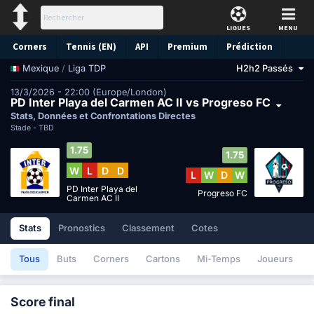
LIGUES
MENU
Corners
Tennis (EN)
API
Premium
Prédiction
/
Liga TDP
H2h2 Passés
Mexique
13/3/2026 - 22:00 (Europe/London)
PD Inter Playa del Carmen AC II vs Progreso FC
Stats, Données et Confrontations Directes
Stade -
TBD
1.75
1.75
W
L
D
D
L
W
D
W
PD Inter Playa del
Progreso FC
Carmen AC II
Stats
Pronostics
Classement
Cotes
Tous
Buts
Corners
Cartons
Mi-Temps
Joueurs
Score final