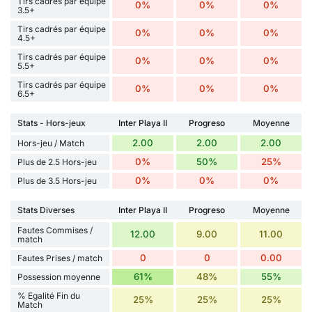
Tirs cadrés par équipe
0%
0%
0%
3.5+
Tirs cadrés par équipe
0%
0%
0%
4.5+
Tirs cadrés par équipe
0%
0%
0%
5.5+
Tirs cadrés par équipe
0%
0%
0%
6.5+
Stats - Hors-jeux
Inter Playa II
Progreso
Moyenne
2.00
2.00
2.00
Hors-jeu / Match
0%
50%
25%
Plus de 2.5 Hors-jeu
0%
0%
0%
Plus de 3.5 Hors-jeu
Stats Diverses
Inter Playa II
Progreso
Moyenne
Fautes Commises /
12.00
9.00
11.00
match
0
0
0.00
Fautes Prises / match
61%
48%
55%
Possession moyenne
% Egalité Fin du
25%
25%
25%
Match