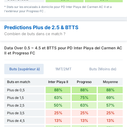
* Stats sur les encaissés à domicile pour PD Inter Playa del Carmen AC II et a
l'extérieur pour Progreso FC .
Predictions Plus de 2.5 & BTTS
Combien de buts dans ce match ?
Data Over 0.5 ~ 4.5 et BTTS pour PD Inter Playa del Carmen AC
II et Progreso FC
Buts (supérieur à)
1MT/2MT
Buts (Moins de)
Buts en match
Inter Playa II
Progreso
Moyenne
88%
88%
88%
Plus de 0,5
63%
75%
69%
Plus de 1,5
50%
63%
57%
Plus de 2,5
25%
25%
25%
Plus de 3,5
13%
13%
13%
Plus de 4,5