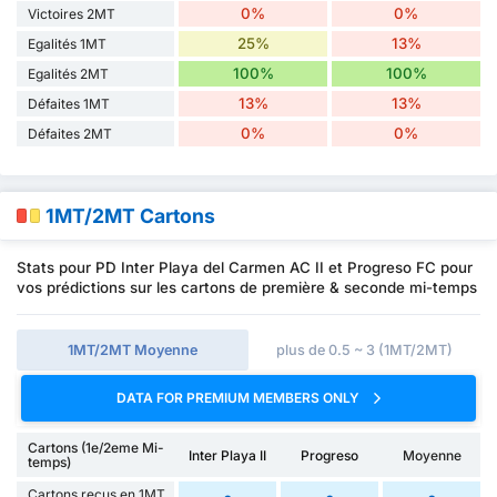
0%
0%
Victoires 2MT
25%
13%
Egalités 1MT
100%
100%
Egalités 2MT
13%
13%
Défaites 1MT
0%
0%
Défaites 2MT
1MT/2MT Cartons
Stats pour PD Inter Playa del Carmen AC II et Progreso FC pour
vos prédictions sur les cartons de première & seconde mi-temps
1MT/2MT Moyenne
plus de 0.5 ~ 3 (1MT/2MT)
DATA FOR PREMIUM MEMBERS ONLY
Cartons (1e/2eme Mi-
Inter Playa II
Progreso
Moyenne
temps)
Cartons reçus en 1MT