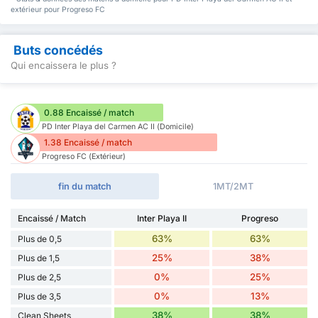
extérieur pour Progreso FC
Buts concédés
Qui encaissera le plus ?
0.88 Encaissé / match
PD Inter Playa del Carmen AC II (Domicile)
1.38 Encaissé / match
Progreso FC (Extérieur)
fin du match
1MT/2MT
Encaissé / Match
Inter Playa II
Progreso
63%
63%
Plus de 0,5
25%
38%
Plus de 1,5
0%
25%
Plus de 2,5
0%
13%
Plus de 3,5
38%
38%
Clean Sheets