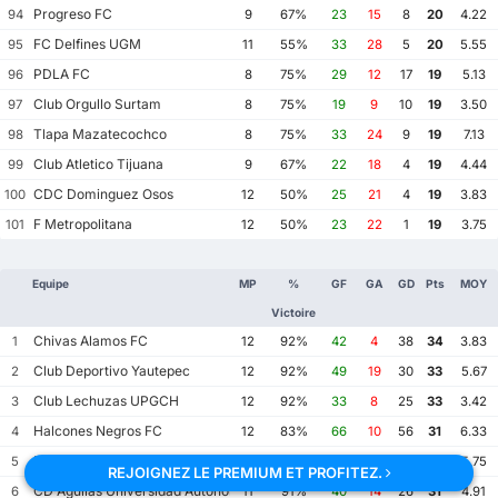
Progreso FC
94
9
67%
23
15
8
20
4.22
FC Delfines UGM
95
11
55%
33
28
5
20
5.55
PDLA FC
96
8
75%
29
12
17
19
5.13
Club Orgullo Surtam
97
8
75%
19
9
10
19
3.50
Tlapa Mazatecochco
98
8
75%
33
24
9
19
7.13
Club Atletico Tijuana
99
9
67%
22
18
4
19
4.44
CDC Dominguez Osos
100
12
50%
25
21
4
19
3.83
F Metropolitana
101
12
50%
23
22
1
19
3.75
Equipe
MP
%
GF
GA
GD
Pts
MOY
Victoire
Chivas Alamos FC
1
12
92%
42
4
38
34
3.83
Club Deportivo Yautepec
2
12
92%
49
19
30
33
5.67
Club Lechuzas UPGCH
3
12
92%
33
8
25
33
3.42
Halcones Negros FC
4
12
83%
66
10
56
31
6.33
FC Diablos Tesistan
5
12
83%
53
16
37
31
5.75
REJOIGNEZ LE PREMIUM ET PROFITEZ.
CD Aguilas Universidad Autonoma de Guerrero
6
11
91%
40
14
26
31
4.91