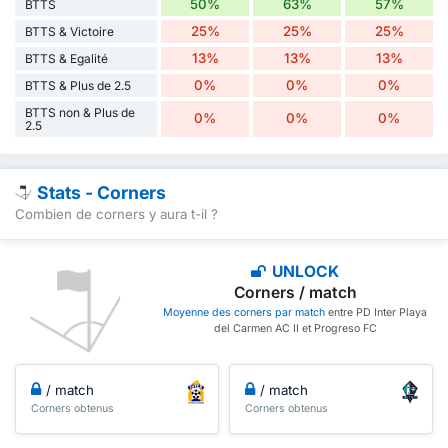
50%
63%
57%
BTTS
25%
25%
25%
BTTS & Victoire
13%
13%
13%
BTTS & Egalité
0%
0%
0%
BTTS & Plus de 2.5
BTTS non & Plus de
0%
0%
0%
2.5
Stats - Corners
Combien de corners y aura t-il ?
UNLOCK
Corners / match
Moyenne des corners par match
entre PD Inter Playa
del Carmen AC II et Progreso FC
/ match
/ match
Corners obtenus
Corners obtenus