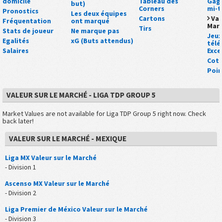
domicile
Tableau des
Gagn
but)
Corners
mi-
Pronostics
Les deux équipes
Cartons
Val
Fréquentation
ont marqué
Mar
Tirs
Stats de joueur
Ne marque pas
Jeux
Egalités
xG (Buts attendus)
tél
Salaires
Exce
Cot
Poin
VALEUR SUR LE MARCHÉ - LIGA TDP GROUP 5
Market Values are not available for Liga TDP Group 5 right now. Check
back later!
VALEUR SUR LE MARCHÉ - MEXIQUE
Liga MX Valeur sur le Marché
- Division 1
Ascenso MX Valeur sur le Marché
- Division 2
Liga Premier de México Valeur sur le Marché
- Division 3