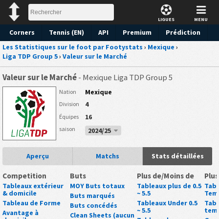
LIGUES
MENU
Corners
Tennis (EN)
API
Premium
Prédiction
Les Statistiques sur le foot par Footystats
›
Mexique
›
Liga TDP Group 5
›
Valeur sur le Marché
Valeur sur le Marché
- Mexique Liga TDP Group 5
Mexique
Nation
4
Division
16
Équipes
saison
2024/25
Aperçu
Matchs
Stats détaillées
Competition
Buts
Plus de/Moins de
Plus
Tableaux extérieur
MOY Buts totaux
Tableaux plus de 0.5
Tabl
& domicile
~ 5.5
Tem
Buts marqués
Tableau de Forme
Tableaux Under 0.5
Tabl
Buts concédés
~ 5.5
tem
Avantage à
Clean Sheets (aucun