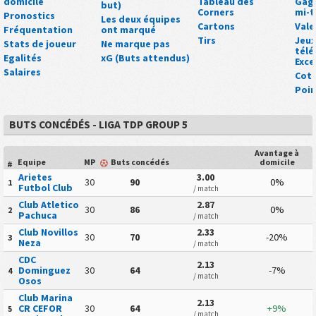
domicile
Tableau des
Gagn
but)
Corners
mi-
Pronostics
Les deux équipes
Cartons
Vale
Fréquentation
ont marqué
Tirs
Jeux
Stats de joueur
Ne marque pas
tél
Egalités
xG (Buts attendus)
Exce
Salaires
Cot
Poin
BUTS CONCÉDÉS - LIGA TDP GROUP 5
Avantage à
Equipe
MP
Buts concédés
domicile
#
Arietes
3.00
30
90
0%
1
Futbol Club
/ match
Club Atletico
2.87
30
86
0%
2
Pachuca
/ match
Club Novillos
2.33
30
70
-20%
3
Neza
/ match
CDC
2.13
Dominguez
30
64
-7%
4
/ match
Osos
Club Marina
2.13
CR CEFOR
30
64
+9%
5
/ match