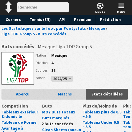
LIGUES
MENU
Corners
Tennis (EN)
API
Premium
Prédiction
Les Statistiques sur le foot par Footystats
›
Mexique
›
Liga TDP Group 5
›
Buts concédés
Buts concédés
- Mexique Liga TDP Group 5
Mexique
Nation
4
Division
16
Équipes
saison
2024/25
Aperçu
Matchs
Stats détaillées
Competition
Buts
Plus de/Moins de
Plus
Tableaux extérieur
MOY Buts totaux
Tableaux plus de 0.5
Tabl
& domicile
~ 5.5
Tem
Buts marqués
Tableau de Forme
Tableaux Under 0.5
Tabl
Buts concédés
~ 5.5
tem
Avantage à
Clean Sheets (aucun