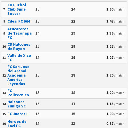
CH Futbol
Club Sime
15
24
1.60
7
/ match
Soccer
Cilesi FC IAM
15
22
1.47
8
/ match
Azucareros
de Tezonapa
14
19
1.36
9
/ match
FC
CD Halcones
15
19
1.27
10
/ match
de Rayon
Valle de Xico
15
19
1.27
11
/ match
FC
FC San Jose
del Arenal
Academia
15
18
1.20
12
/ match
America
Leyendas
FC
15
18
1.20
13
/ match
Politecnico
Halcones
15
17
1.13
14
/ match
Zuniga SC
FC Juarez II
15
15
1.00
15
/ match
Heroes de
15
13
0.87
16
/ match
Zaci FC