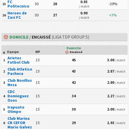
FC
0.93
30
28
-29%
15
Politecnico
/ match
Heroes de
0.90
30
27
+3%
16
Zaci FC
/ match
DOMICILE
/
ENCAISSÉ
(LIGA TDP GROUP 5)
Domicile
Equipe
MP
Encaissé
#
Arietes
15
45
3.00
1
/ match
Futbol Club
Club Atletico
15
43
2.87
2
/ match
Pachuca
Club Novillos
15
42
2.80
3
/ match
Neza
CDC
Dominguez
15
34
2.27
4
/ match
Osos
Irapuato
15
30
2.00
5
/ match
Olimpo
Club Marina
CR CEFOR
15
29
1.93
6
/ match
Mario Galvez