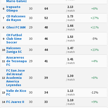
Mario Galvez
Irapuato
2.13
30
64
+6%
6
Olimpo
/ match
CD Halcones
1.73
30
52
+27%
7
de Rayon
/ match
1.66
Cilesi FC IAM
29
48
+11%
8
/ match
CH Futbol
1.53
Club Sime
30
46
-5%
9
/ match
Soccer
Halcones
1.47
30
44
+23%
10
Zuniga SC
/ match
Azucareros
1.41
de Tezonapa
29
41
+4%
11
/ match
FC
FC San Jose
del Arenal
1.30
Academia
30
39
+8%
12
/ match
America
Leyendas
Valle de Xico
1.13
30
34
-12%
13
FC
/ match
1.10
FC Juarez II
30
33
+9%
14
/ match