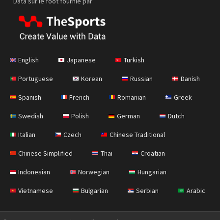
Data sur le foot fournie par
English
Japanese
Turkish
Portuguese
Korean
Russian
Danish
Spanish
French
Romanian
Greek
Swedish
Polish
German
Dutch
Italian
Czech
Chinese Traditional
Chinese Simplified
Thai
Croatian
Indonesian
Norwegian
Hungarian
Vietnamese
Bulgarian
Serbian
Arabic