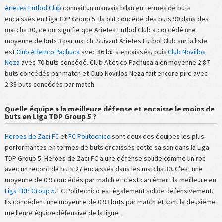
Arietes Futbol Club
connaît un mauvais bilan en termes de buts
encaissés en Liga TDP Group 5. Ils ont concédé des buts 90 dans des
matchs 30, ce qui signifie que Arietes Futbol Club a concédé une
moyenne de buts 3 par match. Suivant Arietes Futbol Club sur la liste
est
Club Atletico Pachuca
avec 86 buts encaissés, puis
Club Novillos
Neza
avec 70 buts concédé. Club Atletico Pachuca a en moyenne 2.87
buts concédés par match et Club Novillos Neza fait encore pire avec
2.33 buts concédés par match.
Quelle équipe a la meilleure défense et encaisse le moins de
buts en Liga TDP Group 5 ?
Heroes de Zaci FC
et
FC Politecnico
sont deux des équipes les plus
performantes en termes de buts encaissés cette saison dans la Liga
TDP Group 5. Heroes de Zaci FC a une défense solide comme un roc
avec un record de buts 27 encaissés dans les matchs 30. C'est une
moyenne de 0.9 concédés par match et c'est carrément la meilleure en
Liga TDP Group 5
. FC Politecnico est également solide défensivement.
Ils concèdent une moyenne de 0.93 buts par match et sont la deuxième
meilleure équipe défensive de la ligue.