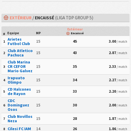
EXTÉRIEUR
/
ENCAISSÉ
(LIGA TDP GROUP 5)
Extérieur
Equipe
MP
Encaissé
#
Arietes
15
45
3.00
1
/ match
Futbol Club
Club Atletico
15
43
2.87
2
/ match
Pachuca
Club Marina
CR CEFOR
15
35
2.33
3
/ match
Mario Galvez
Irapuato
15
34
2.27
4
/ match
Olimpo
CD Halcones
15
33
2.20
5
/ match
de Rayon
CDC
Dominguez
15
30
2.00
6
/ match
Osos
Club Novillos
15
28
1.87
7
/ match
Neza
Cilesi FC IAM
14
26
1.86
8
/ match