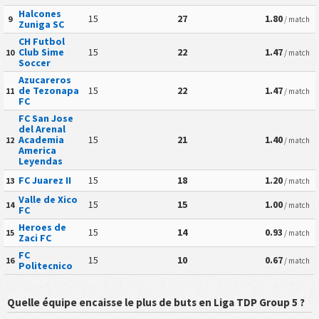
Halcones
15
27
1.80
9
/ match
Zuniga SC
CH Futbol
Club Sime
15
22
1.47
10
/ match
Soccer
Azucareros
de Tezonapa
15
22
1.47
11
/ match
FC
FC San Jose
del Arenal
Academia
15
21
1.40
12
/ match
America
Leyendas
FC Juarez II
15
18
1.20
13
/ match
Valle de Xico
15
15
1.00
14
/ match
FC
Heroes de
15
14
0.93
15
/ match
Zaci FC
FC
15
10
0.67
16
/ match
Politecnico
Quelle équipe encaisse le plus de buts en Liga TDP Group 5 ?