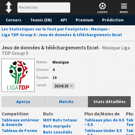
LIGUES
MENU
Corners
Tennis (EN)
API
Premium
Prédiction
Les Statistiques sur le foot par Footystats
›
Mexique
›
Liga TDP Group 5
›
Jeux de données & téléchargements Excel
Jeux de données & téléchargements Excel
- Mexique Liga
TDP Group 5
Mexique
Nation
4
Division
16
Équipes
saison
2024/25
Aperçu
Matchs
Stats détaillées
Competition
Buts
Plus de/Moins de
Plus
Tableaux extérieur
MOY Buts totaux
Tableaux plus de 0.5
Tabl
& domicile
~ 5.5
Tem
Buts marqués
Tableau de Forme
Tableaux Under 0.5
Tabl
Buts concédés
~ 5.5
tem