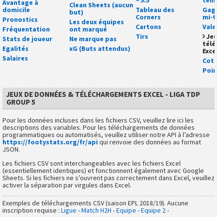
Avantage à
Clean Sheets (aucun
domicile
Tableau des
Gagn
but)
Corners
mi-
Pronostics
Les deux équipes
Cartons
Vale
Fréquentation
ont marqué
Tirs
Jeu
Stats de joueur
Ne marque pas
tél
Egalités
xG (Buts attendus)
Exce
Salaires
Cot
Poin
JEUX DE DONNÉES & TÉLÉCHARGEMENTS EXCEL - LIGA TDP
GROUP 5
Pour les données incluses dans les fichiers CSV, veuillez lire ici les
descriptions des variables. Pour les téléchargements de données
programmatiques ou automatisés, veuillez utiliser notre API à l’adresse
https://footystats.org/fr/api
qui renvoie des données au format
JSON.
Les fichiers CSV sont interchangeables avec les fichiers Excel
(essentiellement identiques) et fonctionnent également avec Google
Sheets. Si les fichiers ne s’ouvrent pas correctement dans Excel, veuillez
activer la séparation par virgules dans Excel.
Exemples de téléchargements CSV (saison EPL 2018/19). Aucune
inscription requise :
Ligue
-
Match H2H
-
Equipe
-
Equipe
2
-