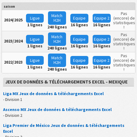
saison
Pas
Match
Ligue
Equipe
Equipe
2
(encore) de
2024/2025
H2H
statistiques
1 lignes
16 lignes
16 lignes
240 lignes
!
Pas
Match
Ligue
Equipe
Equipe
2
(encore) de
2023/2024
H2H
statistiques
1 lignes
16 lignes
16 lignes
240 lignes
!
Pas
Match
Ligue
Equipe
Equipe
2
(encore) de
2022/2023
H2H
statistiques
1 lignes
16 lignes
16 lignes
240 lignes
!
JEUX DE DONNÉES & TÉLÉCHARGEMENTS EXCEL - MEXIQUE
Liga MX Jeux de données & téléchargements Excel
- Division 1
Ascenso MX Jeux de données & téléchargements Excel
- Division 2
Liga Premier de México Jeux de données & téléchargements
Excel