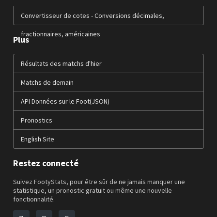
Convertisseur de cotes - Conversions décimales,
fractionnaires, américaines
Plus
Résultats des matchs d'hier
Matchs de demain
API Données sur le Foot(JSON)
Pronostics
English Site
Restez connecté
Suivez FootyStats, pour être sûr de ne jamais manquer une
statistique, un pronostic gratuit ou même une nouvelle
fonctionnalité.