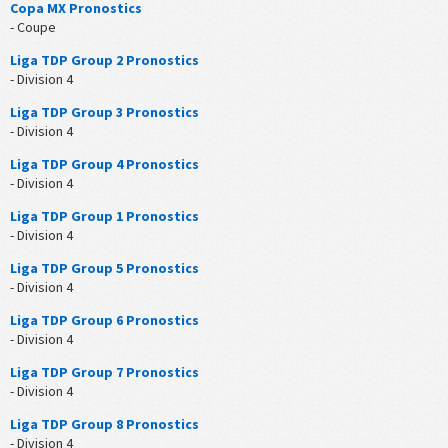
Copa MX Pronostics
- Coupe
Liga TDP Group 2 Pronostics
- Division 4
Liga TDP Group 3 Pronostics
- Division 4
Liga TDP Group 4 Pronostics
- Division 4
Liga TDP Group 1 Pronostics
- Division 4
Liga TDP Group 5 Pronostics
- Division 4
Liga TDP Group 6 Pronostics
- Division 4
Liga TDP Group 7 Pronostics
- Division 4
Liga TDP Group 8 Pronostics
- Division 4