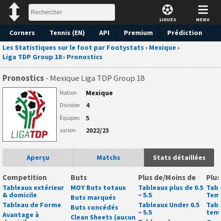
LIGUES
MENU
Corners
Tennis (EN)
API
Premium
Prédiction
Les Statistiques sur le foot par Footystats
›
Mexique
›
Liga TDP Group 18
›
Pronostics
Pronostics
- Mexique Liga TDP Group 18
Mexique
Nation
4
Division
5
Équipes
2022/23
saison
Aperçu
Matchs
Stats détaillées
Competition
Buts
Plus de/Moins de
Plus
Tableaux extérieur
MOY Buts totaux
Tableaux plus de 0.5
Tabl
& domicile
~ 5.5
Tem
Buts marqués
Tableau de Forme
Tableaux Under 0.5
Tabl
Buts concédés
~ 5.5
tem
Avantage à
Clean Sheets (aucun