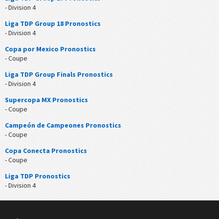
- Division 4
Liga TDP Group 18 Pronostics
- Division 4
Copa por Mexico Pronostics
- Coupe
Liga TDP Group Finals Pronostics
- Division 4
Supercopa MX Pronostics
- Coupe
Campeón de Campeones Pronostics
- Coupe
Copa Conecta Pronostics
- Coupe
Liga TDP Pronostics
- Division 4