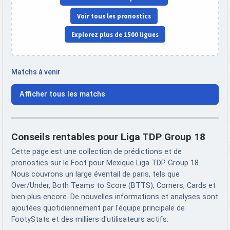
Voir tous les pronostics
Explorez plus de 1500 ligues
Matchs à venir
Afficher tous les matchs
Conseils rentables pour Liga TDP Group 18
Cette page est une collection de prédictions et de
pronostics sur le Foot pour Mexique Liga TDP Group 18.
Nous couvrons un large éventail de paris, tels que
Over/Under, Both Teams to Score (BTTS), Corners, Cards et
bien plus encore. De nouvelles informations et analyses sont
ajoutées quotidiennement par l'équipe principale de
FootyStats et des milliers d'utilisateurs actifs.