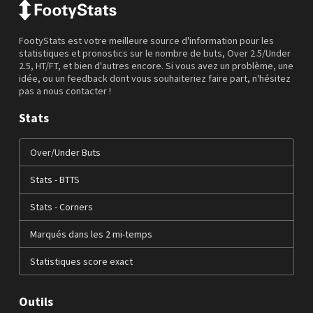
FootyStats est votre meilleure source d'information pour les
statistiques et pronostics sur le nombre de buts, Over 2.5/Under
2.5, HT/FT, et bien d'autres encore. Si vous avez un problème, une
idée, ou un feedback dont vous souhaiteriez faire part, n'hésitez
pas a nous contacter !
Stats
Over/Under Buts
Stats - BTTS
Stats - Corners
Marqués dans les 2 mi-temps
Statistiques score exact
Outils