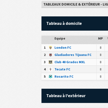
TABLEAUX DOMICILE & EXTÉRIEUR - LI
Tableau à domicile
Equipe
MP
1
London FC
8
2
Gladiadores Tijuana FC
8
3
Club 40 Grados MXL
8
4
Tecate FC
8
5
Rosarito FC
8
Tableau à l'extérieur