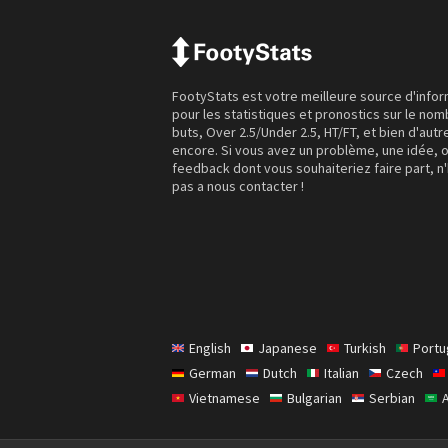
FootyStats est votre meilleure source d'info
pour les statistiques et pronostics sur le no
buts, Over 2.5/Under 2.5, HT/FT, et bien d'autr
encore. Si vous avez un problème, une idée, 
feedback dont vous souhaiteriez faire part, n
pas a nous contacter !
English
Japanese
Turkish
Port
German
Dutch
Italian
Czech
Vietnamese
Bulgarian
Serbian