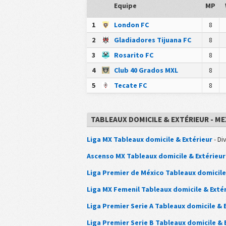
Equipe
MP
1
London FC
8
2
Gladiadores Tijuana FC
8
3
Rosarito FC
8
4
Club 40 Grados MXL
8
5
Tecate FC
8
TABLEAUX DOMICILE & EXTÉRIEUR - M
Liga MX Tableaux domicile & Extérieur
- Di
Ascenso MX Tableaux domicile & Extérieur
Liga Premier de México Tableaux domicile
Liga MX Femenil Tableaux domicile & Exté
Liga Premier Serie A Tableaux domicile & 
Liga Premier Serie B Tableaux domicile & 