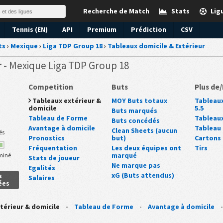
Recherche de Match
Stats
Lig
Tennis (EN)
API
Premium
Prédiction
CSV
ts
›
Mexique
›
Liga TDP Group 18
›
Tableaux domicile & Extérieur
r
- Mexique Liga TDP Group 18
Competition
Buts
Plus de
Tableaux extérieur &
MOY Buts totaux
Tableaux
domicile
5.5
Buts marqués
Tableau de Forme
Tableaux
Buts concédés
Avantage à domicile
Tableau 
Clean Sheets (aucun
és
Pronostics
but)
Cartons
Fréquentation
Les deux équipes ont
Tirs
marqué
miné
Stats de joueur
Ne marque pas
Egalités
xG (Buts attendus)
s
Salaires
ées
térieur & domicile
-
Tableau de Forme
-
Avantage à domicile