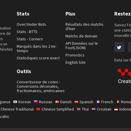
Stats
Plus
Restez
Over/Under Buts
Résultats des matchs
Suivez Fo
rmation
d'hier
une stati
Stats - BTTS
mbre de
nouvelle 
Matchs de demain
es
Stats - Corners
API Données sur le
ou un
Marqués dans les 2 mi-
Foot(JSON)
'hésitez
temps
Pronostics
Statistiques score exact
Data sur 
English Site
Outils
Convertisseur de cotes -
Conversions décimales,
fractionnaires, américaines
uguese
Korean
Russian
Danish
Spanish
French
Roma
Chinese Traditional
Chinese Simplified
Thai
Croatian
Indone
Arabic