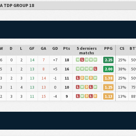
GA TDP GROUP 18
W
D
L
GF
GA
GD
Pts
5 derniers
PPG
CS
BT
matchs
2.25
6
0
2
14
7
+7
18
25%
50
W
L
W
W
W
2.00
5
1
2
13
8
+5
16
38%
50
W
W
W
W
L
1.38
3
2
3
13
14
-1
11
25%
50
L
D
W
D
W
1.25
3
1
4
13
13
0
10
13%
75
L
W
D
L
W
1.13
2
3
3
11
15
-4
9
13%
88
L
W
D
L
D