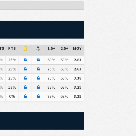
TS
FTS
1.5+
2.5+
MOY
%
25%
63%
63%
2.63
%
25%
75%
63%
2.63
%
25%
75%
63%
3.38
%
13%
88%
63%
3.25
%
0%
88%
63%
3.25