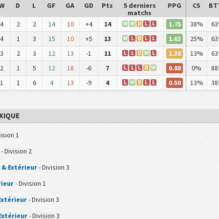
W
D
L
GF
GA
GD
Pts
5 derniers
PPG
CS
BT
matchs
1.75
4
2
2
14
10
+4
14
38%
63
W
W
D
L
L
1.63
4
1
3
15
10
+5
13
25%
63
W
L
D
L
L
1.38
3
2
3
12
13
-1
11
13%
63
L
L
D
W
L
0.88
2
1
5
12
18
-6
7
0%
88
L
L
L
D
W
0.50
1
1
6
4
13
-9
4
13%
38
L
W
D
L
L
EXIQUE
vision 1
- Division 2
 & Extérieur
- Division 3
rieur
- Division 1
Extérieur
- Division 3
Extérieur
- Division 3