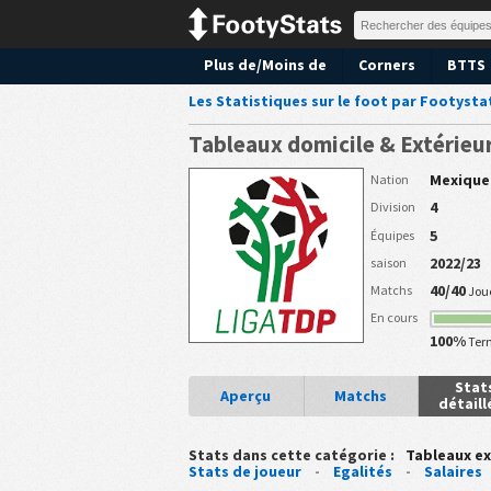
Plus de/Moins de
Corners
BTTS
Les Statistiques sur le foot par Footysta
Tableaux domicile & Extérieu
Mexique
Nation
4
Division
5
Équipes
2022/23
saison
40/40
Matchs
Jou
En cours
100%
Ter
Stat
Aperçu
Matchs
détaill
Stats dans cette catégorie :
Tableaux ex
Stats de joueur
-
Egalités
-
Salaires