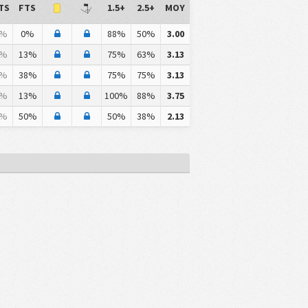
TS
FTS
1.5+
2.5+
MOY
%
0%
88%
50%
3.00
%
13%
75%
63%
3.13
%
38%
75%
75%
3.13
%
13%
100%
88%
3.75
%
50%
50%
38%
2.13