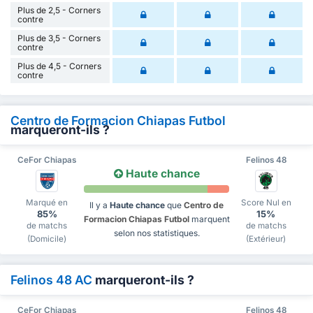
Plus de 2,5 - Corners
contre
Plus de 3,5 - Corners
contre
Plus de 4,5 - Corners
contre
Centro de Formacion Chiapas Futbol
marqueront-ils ?
CeFor Chiapas
Felinos 48
Haute chance
Marqué en
Score Nul en
Il y a
Haute chance
que
Centro de
85%
15%
Formacion Chiapas Futbol
marquent
de matchs
de matchs
selon nos statistiques.
(Domicile)
(Extérieur)
Felinos 48 AC
marqueront-ils ?
CeFor Chiapas
Felinos 48