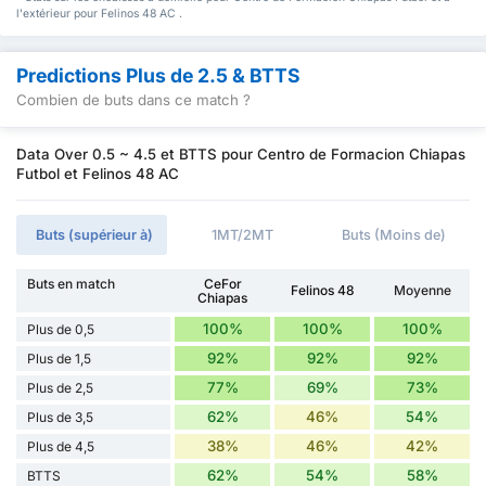
l'extérieur pour Felinos 48 AC .
Predictions Plus de 2.5 & BTTS
Combien de buts dans ce match ?
Data Over 0.5 ~ 4.5 et BTTS pour Centro de Formacion Chiapas
Futbol et Felinos 48 AC
Buts (supérieur à)
1MT/2MT
Buts (Moins de)
Buts en match
CeFor
Felinos 48
Moyenne
Chiapas
100%
100%
100%
Plus de 0,5
92%
92%
92%
Plus de 1,5
77%
69%
73%
Plus de 2,5
62%
46%
54%
Plus de 3,5
38%
46%
42%
Plus de 4,5
62%
54%
58%
BTTS