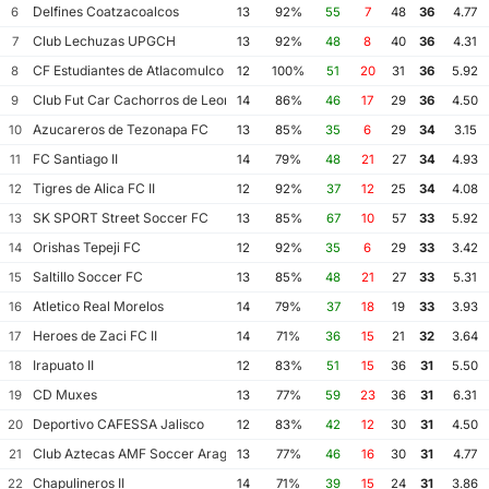
Delfines Coatzacoalcos
6
13
92%
55
7
48
36
4.77
Club Lechuzas UPGCH
7
13
92%
48
8
40
36
4.31
CF Estudiantes de Atlacomulco
8
12
100%
51
20
31
36
5.92
Club Fut Car Cachorros de Leon
9
14
86%
46
17
29
36
4.50
Azucareros de Tezonapa FC
10
13
85%
35
6
29
34
3.15
FC Santiago II
11
14
79%
48
21
27
34
4.93
Tigres de Alica FC II
12
12
92%
37
12
25
34
4.08
SK SPORT Street Soccer FC
13
13
85%
67
10
57
33
5.92
Orishas Tepeji FC
14
12
92%
35
6
29
33
3.42
Saltillo Soccer FC
15
13
85%
48
21
27
33
5.31
Atletico Real Morelos
16
14
79%
37
18
19
33
3.93
Heroes de Zaci FC II
17
14
71%
36
15
21
32
3.64
Irapuato II
18
12
83%
51
15
36
31
5.50
CD Muxes
19
13
77%
59
23
36
31
6.31
Deportivo CAFESSA Jalisco
20
12
83%
42
12
30
31
4.50
Club Aztecas AMF Soccer Aragon
21
13
77%
46
16
30
31
4.77
Chapulineros II
22
14
71%
39
15
24
31
3.86