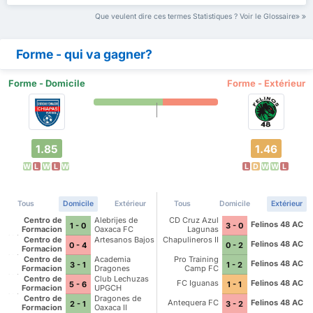
Que veulent dire ces termes Statistiques ? Voir le Glossaire
Forme - qui va gagner?
Forme - Domicile
Forme - Extérieur
1.85
1.46
W
L
W
L
W
L
D
W
W
L
Tous
Domicile
Extérieur
Tous
Domicile
Extérieur
Centro de
Alebrijes de
CD Cruz Azul
Felinos 48 AC
1 - 0
3 - 0
Formacion
Oaxaca FC
Lagunas
Chiapas Futbol
Centro de
Artesanos Bajos
Chapulineros II
Felinos 48 AC
0 - 4
0 - 2
Formacion
Chiapas Futbol
Centro de
Academia
Pro Training
Felinos 48 AC
3 - 1
1 - 2
Formacion
Dragones
Camp FC
Chiapas Futbol
Centro de
Club Lechuzas
FC Iguanas
Felinos 48 AC
5 - 6
1 - 1
Formacion
UPGCH
Chiapas Futbol
Centro de
Dragones de
Antequera FC
Felinos 48 AC
2 - 1
3 - 2
Formacion
Oaxaca II