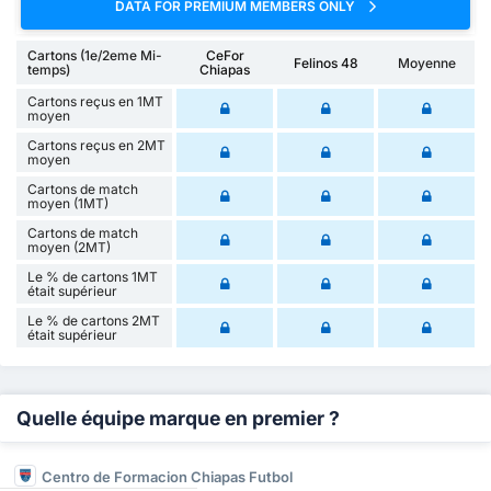
DATA FOR PREMIUM MEMBERS ONLY
Cartons (1e/2eme Mi-
CeFor
Felinos 48
Moyenne
temps)
Chiapas
Cartons reçus en 1MT
moyen
Cartons reçus en 2MT
moyen
Cartons de match
moyen (1MT)
Cartons de match
moyen (2MT)
Le % de cartons 1MT
était supérieur
Le % de cartons 2MT
était supérieur
Quelle équipe marque en premier ?
Centro de Formacion Chiapas Futbol