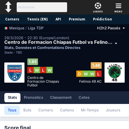
LIGUES
MENU
Corners
Tennis (EN)
API
Premium
Prédiction
/
Liga TDP
H2h2 Passés
Mexique
29/3/2026 - 22:30 (Europe/London)
Centro de Formacion Chiapas Futbol vs Felinos 48 AC
Stats, Données et Confrontations Directes
Stade -
TBD
1.85
1.46
L
W
L
W
D
W
W
L
Centro de
Formacion Chiapas
Felinos 48 AC
Futbol
Stats
Pronostics
Classement
Cotes
Tous
Buts
Corners
Cartons
Mi-Temps
Joueurs
Score final