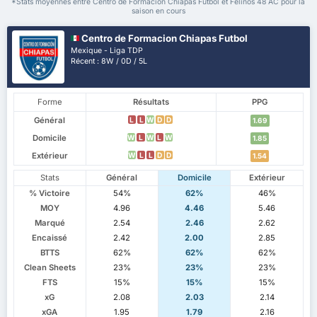
*Stats moyennes entre Centro de Formacion Chiapas Futbol et Felinos 48 AC pour la
saison en cours
Centro de Formacion Chiapas Futbol
Mexique - Liga TDP
Récent : 8W / 0D / 5L
Forme
Résultats
PPG
Général
L
L
W
D
D
1.69
Domicile
W
L
W
L
W
1.85
Extérieur
W
L
L
D
D
1.54
Stats
Général
Domicile
Extérieur
% Victoire
54%
62%
46%
MOY
4.96
4.46
5.46
Marqué
2.54
2.46
2.62
Encaissé
2.42
2.00
2.85
BTTS
62%
62%
62%
Clean Sheets
23%
23%
23%
FTS
15%
15%
15%
xG
2.08
2.03
2.14
xGA
1.95
1.79
2.16