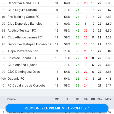
Deportivo Albiazul FC
89
11
64%
36
20
16
22
5.09
Club Orgullo Surtam
90
9
78%
24
9
15
22
3.67
Pro Training Camp FC
91
12
58%
24
10
14
22
2.83
Club Deportivo Etchojoa
92
10
60%
20
8
12
22
2.80
Atletico Tesistan FC
93
12
58%
45
33
12
22
6.50
Club Atletico Leones FC
94
12
58%
33
22
11
22
4.58
Deportivo Metepec Eurosoccer FC
95
12
58%
26
16
10
22
3.50
Tlapa Mazatecochco
96
9
78%
35
25
10
22
6.67
Soles de Sonora FC
97
10
70%
22
14
8
22
3.60
Club Atletico Tijuana
98
10
70%
25
19
6
22
4.40
CDC Dominguez Osos
99
13
54%
28
22
6
22
3.85
Oceania FC
100
13
54%
35
19
16
21
4.15
FC Caballeros de Cordoba
101
12
58%
38
24
14
21
5.17
Equipe
MP
%
GF
GA
GD
Pts
MOY
Victoire
REJOIGNEZ LE PREMIUM ET PROFITEZ.
Chivas Alamos FC
1
13
92%
43
4
39
37
3.62