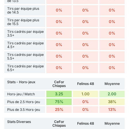
de 13.5
Tirs par équipe plus
0%
0%
0%
de 14.5
Tirs par équipe plus
0%
0%
0%
de 15.5
Tirs cadrés par équipe
0%
0%
0%
3.5+
Tirs cadrés par équipe
0%
0%
0%
4.5+
Tirs cadrés par équipe
0%
0%
0%
5.5+
Tirs cadrés par équipe
0%
0%
0%
6.5+
Stats - Hors-jeux
CeFor
Felinos 48
Moyenne
Chiapas
3.25
1.00
2.00
Hors-jeu / Match
75%
0%
38%
Plus de 2.5 Hors-jeu
25%
0%
13%
Plus de 3.5 Hors-jeu
Stats Diverses
CeFor
Felinos 48
Moyenne
Chiapas