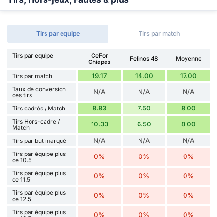
Tirs par equipe
Tirs par match
Tirs par equipe
CeFor
Felinos 48
Moyenne
Chiapas
19.17
14.00
17.00
Tirs par match
Taux de conversion
N/A
N/A
N/A
des tirs
8.83
7.50
8.00
Tirs cadrés / Match
Tirs Hors-cadre /
10.33
6.50
8.00
Match
N/A
N/A
N/A
Tirs par but marqué
Tirs par équipe plus
0%
0%
0%
de 10.5
Tirs par équipe plus
0%
0%
0%
de 11.5
Tirs par équipe plus
0%
0%
0%
de 12.5
Tirs par équipe plus
0%
0%
0%