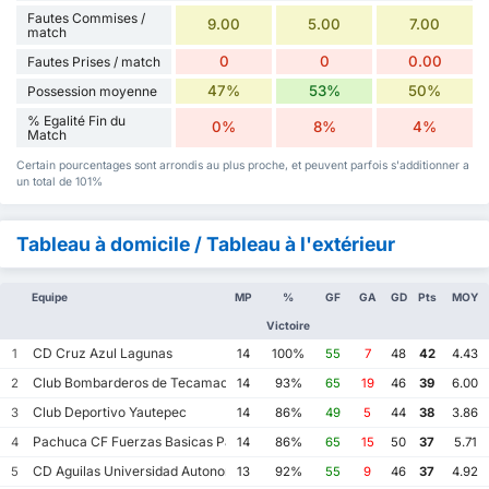
Fautes Commises /
9.00
5.00
7.00
match
0
0
0.00
Fautes Prises / match
47%
53%
50%
Possession moyenne
% Egalité Fin du
0%
8%
4%
Match
Certain pourcentages sont arrondis au plus proche, et peuvent parfois s'additionner a
un total de 101%
Tableau à domicile / Tableau à l'extérieur
Equipe
MP
%
GF
GA
GD
Pts
MOY
Victoire
CD Cruz Azul Lagunas
1
14
100%
55
7
48
42
4.43
Club Bombarderos de Tecamac
2
14
93%
65
19
46
39
6.00
Club Deportivo Yautepec
3
14
86%
49
5
44
38
3.86
Pachuca CF Fuerzas Basicas Pachuca CF III
4
14
86%
65
15
50
37
5.71
CD Aguilas Universidad Autonoma de Guerrero
5
13
92%
55
9
46
37
4.92