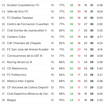
Acatlan Cuauhtemoc FC
23
13
77%
38
19
19
31
4.38
Valle de Xico FC
24
13
77%
39
20
19
31
4.54
FC Diablos Tesistan
25
12
83%
60
18
42
30
6.50
Centro de Formacion Cuauhtemoc Blanco
26
13
77%
39
12
27
30
3.92
Club Gorilas de Juanacatlan II
27
12
83%
33
7
26
30
3.33
Cantera Coka
28
13
77%
43
19
24
30
4.77
CdF Charales de Chapala
29
12
83%
36
16
20
30
4.33
FC San Jose del Arenal Academia America Leyendas
30
14
71%
36
22
14
30
4.14
Correcaminos de la UAT III
31
13
77%
26
13
13
30
3.00
Racing Veracruz III
32
13
69%
39
5
34
29
3.38
CD Matamoros
33
14
64%
50
26
24
29
5.43
FC Politecnico
34
14
64%
34
11
23
29
3.21
Atletico Inter Capital
35
13
69%
30
10
20
29
3.08
CF Volcanes de Colima Deportivo Tala
36
12
75%
28
11
17
29
3.25
Club Deportivo Mineros de Zacatecas II
37
13
69%
34
18
16
29
4.00
Magos
38
12
75%
24
6
18
28
2.50