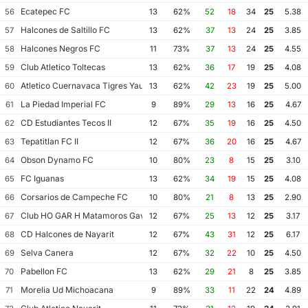
Ecatepec FC
56
13
62%
52
18
34
25
5.38
Halcones de Saltillo FC
57
13
62%
37
13
24
25
3.85
Halcones Negros FC
58
11
73%
37
13
24
25
4.55
Club Atletico Toltecas
59
13
62%
36
17
19
25
4.08
Atletico Cuernavaca Tigres Yautepec
60
13
62%
42
23
19
25
5.00
La Piedad Imperial FC
61
9
89%
29
13
16
25
4.67
CD Estudiantes Tecos II
62
12
67%
35
19
16
25
4.50
Tepatitlan FC II
63
12
67%
36
20
16
25
4.67
Obson Dynamo FC
64
10
80%
23
8
15
25
3.10
FC Iguanas
65
13
62%
34
19
15
25
4.08
Corsarios de Campeche FC
66
10
80%
21
8
13
25
2.90
Club HO GAR H Matamoros Gavilanes FC Matamoros II
67
12
67%
25
13
12
25
3.17
CD Halcones de Nayarit
68
12
67%
43
31
12
25
6.17
Selva Canera
69
12
67%
32
22
10
25
4.50
Pabellon FC
70
13
62%
29
21
8
25
3.85
Morelia Ud Michoacana
71
9
89%
33
11
22
24
4.89