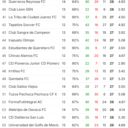
Guerreros Reynosa FC
39
14
64%
40
29
11
28
4.93
Club Leon GEN
40
13
69%
22
16
6
28
2.92
La Tribu de Ciudad Juarez FC
41
10
90%
37
8
29
27
4.50
Tapatios Soccer FC
42
12
75%
43
16
27
27
4.92
Club Sangre de Campeon
43
13
69%
35
16
19
27
3.92
Irapuato Olimpo
44
13
62%
42
24
18
27
5.08
Estudiantes de Queretaro FC
45
10
90%
26
9
17
27
3.50
Chivas Alamos FC
46
12
75%
36
20
16
27
4.67
CD Pioneros Junior CD Pioneros de Cancun II
47
10
90%
22
7
15
27
2.90
Irritilas FC
48
12
75%
28
13
15
27
3.42
Gambeta FC
49
12
75%
37
26
11
27
5.25
Club Gallos Viejos
50
14
64%
28
21
7
27
3.50
Tuzos Pachuca Pachuca CF II
51
13
69%
36
30
6
27
5.08
FormaFutIntegral AC
52
12
67%
40
16
24
26
4.67
Alebrijes de Oaxaca FC
53
14
57%
39
19
20
26
4.14
CD Datileros San Luis
54
10
80%
35
18
17
26
5.30
Universidad del Golfo de Mexico FC
55
13
62%
38
23
15
26
4.69