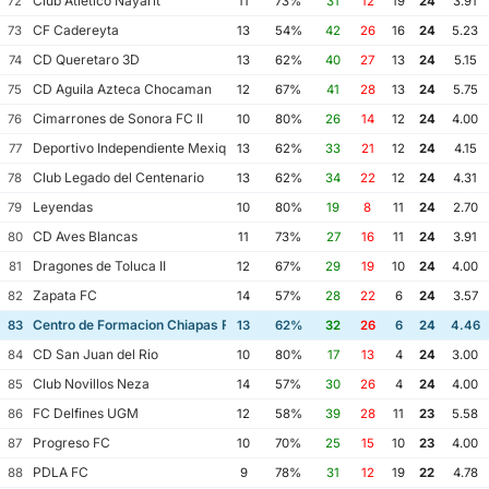
Club Atletico Nayarit
72
11
73%
31
12
19
24
3.91
CF Cadereyta
73
13
54%
42
26
16
24
5.23
CD Queretaro 3D
74
13
62%
40
27
13
24
5.15
CD Aguila Azteca Chocaman
75
12
67%
41
28
13
24
5.75
Cimarrones de Sonora FC II
76
10
80%
26
14
12
24
4.00
Deportivo Independiente Mexiquense
77
13
62%
33
21
12
24
4.15
Club Legado del Centenario
78
13
62%
34
22
12
24
4.31
Leyendas
79
10
80%
19
8
11
24
2.70
CD Aves Blancas
80
11
73%
27
16
11
24
3.91
Dragones de Toluca II
81
12
67%
29
19
10
24
4.00
Zapata FC
82
14
57%
28
22
6
24
3.57
Centro de Formacion Chiapas Futbol
83
13
62%
32
26
6
24
4.46
CD San Juan del Rio
84
10
80%
17
13
4
24
3.00
Club Novillos Neza
85
14
57%
30
26
4
24
4.00
FC Delfines UGM
86
12
58%
39
28
11
23
5.58
Progreso FC
87
10
70%
25
15
10
23
4.00
PDLA FC
88
9
78%
31
12
19
22
4.78