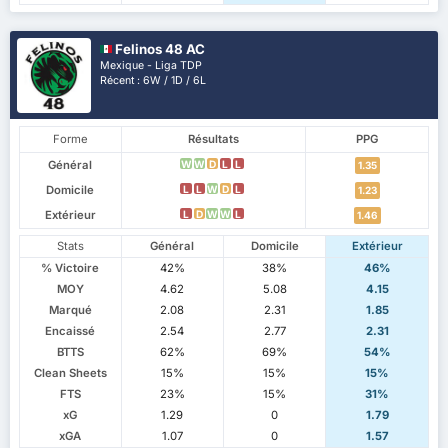
Felinos 48 AC
Mexique - Liga TDP
Récent : 6W / 1D / 6L
Forme
Résultats
PPG
Général
W
W
D
L
L
1.35
Domicile
L
L
W
D
L
1.23
Extérieur
L
D
W
W
L
1.46
Stats
Général
Domicile
Extérieur
% Victoire
42%
38%
46%
MOY
4.62
5.08
4.15
Marqué
2.08
2.31
1.85
Encaissé
2.54
2.77
2.31
BTTS
62%
69%
54%
Clean Sheets
15%
15%
15%
FTS
23%
15%
31%
xG
1.29
0
1.79
xGA
1.07
0
1.57