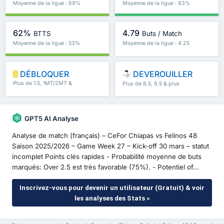
Moyenne de la ligue : 69%
Moyenne de la ligue : 83%
62%
4.79
BTTS
Buts / Match
Moyenne de la ligue : 53%
Moyenne de la ligue : 4.25
DÉBLOQUER
DEVEROUILLER
Plus de 1.5, 1MT/2MT &
Plus de 8.5, 9.5 & plus
plus
GPT5 AI Analyse
Analyse de match (français) – CeFor Chiapas vs Felinos 48
Saison 2025/2026 – Game Week 27 – Kick-off 30 mars – statut
incomplet Points clés rapides - Probabilité moyenne de buts
marqués: Over 2.5 est très favorable (75%). - Potentiel of...
Inscrivez-vous pour devenir un utilisateur (Gratuit) & voir
les analyses des Stats »