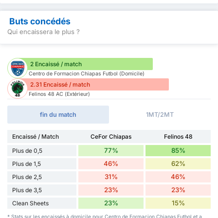
Buts concédés
Qui encaissera le plus ?
2 Encaissé / match
Centro de Formacion Chiapas Futbol (Domicile)
2.31 Encaissé / match
Felinos 48 AC (Extérieur)
fin du match
1MT/2MT
Encaissé / Match
CeFor Chiapas
Felinos 48
77%
85%
Plus de 0,5
46%
62%
Plus de 1,5
31%
46%
Plus de 2,5
23%
23%
Plus de 3,5
23%
15%
Clean Sheets
* Stats sur les encaissés à domicile pour Centro de Formacion Chiapas Futbol et a