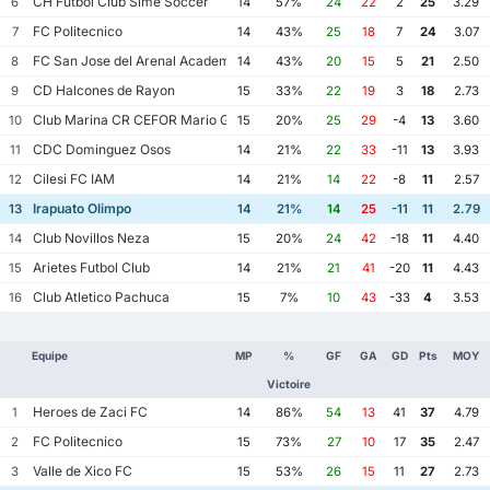
CH Futbol Club Sime Soccer
6
14
57%
24
22
2
25
3.29
FC Politecnico
7
14
43%
25
18
7
24
3.07
FC San Jose del Arenal Academia America Leyendas
8
14
43%
20
15
5
21
2.50
CD Halcones de Rayon
9
15
33%
22
19
3
18
2.73
Club Marina CR CEFOR Mario Galvez
10
15
20%
25
29
-4
13
3.60
CDC Dominguez Osos
11
14
21%
22
33
-11
13
3.93
Cilesi FC IAM
12
14
21%
14
22
-8
11
2.57
Irapuato Olimpo
13
14
21%
14
25
-11
11
2.79
Club Novillos Neza
14
15
20%
24
42
-18
11
4.40
Arietes Futbol Club
15
14
21%
21
41
-20
11
4.43
Club Atletico Pachuca
16
15
7%
10
43
-33
4
3.53
Equipe
MP
%
GF
GA
GD
Pts
MOY
Victoire
Heroes de Zaci FC
1
14
86%
54
13
41
37
4.79
FC Politecnico
2
15
73%
27
10
17
35
2.47
Valle de Xico FC
3
15
53%
26
15
11
27
2.73