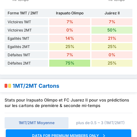
Forme 1MT / 2MT
Irapuato Olimpo
Juárez II
7%
7%
Victoires 1MT
0%
50%
Victoires 2MT
14%
21%
Egalités 1MT
25%
25%
Egalités 2MT
7%
0%
Défaites 1MT
75%
25%
Défaites 2MT
1MT/2MT Cartons
Stats pour Irapuato Olimpo et FC Juarez II pour vos prédictions
sur les cartons de première & seconde mi-temps
1MT/2MT Moyenne
plus de 0.5 ~ 3 (1MT/2MT)
DATA FOR PREMIUM MEMBERS ONLY