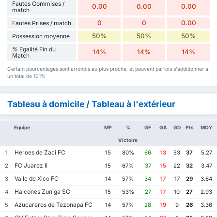
Fautes Commises /
0.00
0.00
0.00
match
0
0
0.00
Fautes Prises / match
50%
50%
50%
Possession moyenne
% Egalité Fin du
14%
14%
14%
Match
Certain pourcentages sont arrondis au plus proche, et peuvent parfois s'additionner a
un total de 101%
Tableau à domicile / Tableau à l'extérieur
Equipe
MP
%
GF
GA
GD
Pts
MOY
Victoire
Heroes de Zaci FC
1
15
80%
66
13
53
37
5.27
FC Juarez II
2
15
67%
37
15
22
32
3.47
Valle de Xico FC
3
14
57%
34
17
17
29
3.64
Halcones Zuniga SC
4
15
53%
27
17
10
27
2.93
Azucareros de Tezonapa FC
5
14
57%
28
19
9
26
3.36