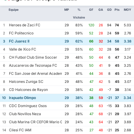
Equipe
MP
%
GF
GA
GD
Pts
MOY
Victoire
Heroes de Zaci FC
1
29
83%
120
26
94
74
5.03
FC Politecnico
2
29
59%
52
28
24
59
2.76
FC Juarez II
3
29
62%
66
32
34
58
3.38
Valle de Xico FC
4
29
55%
60
32
28
56
3.17
CH Futbol Club Sime Soccer
5
29
48%
50
44
6
47
3.24
Azucareros de Tezonapa FC
6
28
43%
50
41
9
45
3.25
FC San Jose del Arenal Academia America Leyendas
7
29
41%
44
36
8
45
2.76
Halcones Zuniga SC
8
29
48%
47
42
5
45
3.07
CD Halcones de Rayon
9
29
38%
42
49
-7
38
3.14
Irapuato Olimpo
10
29
38%
38
59
-21
37
3.34
CDC Dominguez Osos
11
29
28%
48
63
-15
33
3.83
Club Novillos Neza
12
29
28%
47
68
-21
29
3.97
Club Marina CR CEFOR Mario Galvez
13
29
24%
43
64
-21
27
3.69
Cilesi FC IAM
14
28
25%
27
48
-21
25
2.68