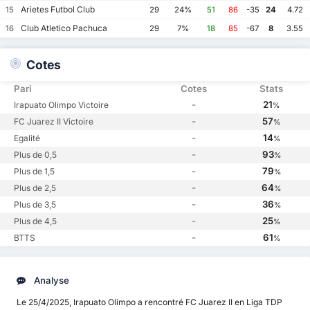
Arietes Futbol Club
15
29
24%
51
86
-35
24
4.72
Club Atletico Pachuca
16
29
7%
18
85
-67
8
3.55
Cotes
Pari
Cotes
Stats
-
21
Irapuato Olimpo Victoire
%
-
57
FC Juarez II Victoire
%
-
14
Egalité
%
-
93
Plus de 0,5
%
-
79
Plus de 1,5
%
-
64
Plus de 2,5
%
-
36
Plus de 3,5
%
-
25
Plus de 4,5
%
-
61
BTTS
%
Analyse
Le 25/4/2025, Irapuato Olimpo a rencontré FC Juarez II en Liga TDP