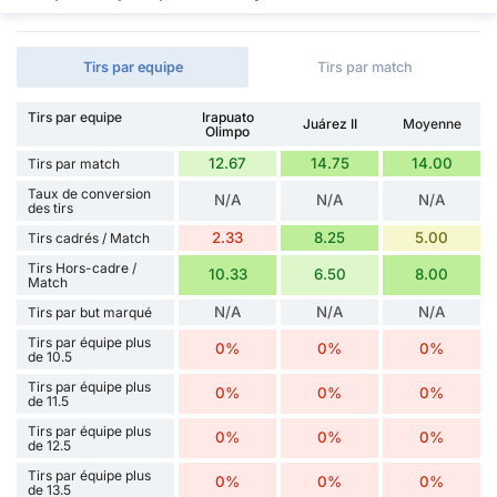
Tirs par equipe
Tirs par match
Tirs par equipe
Irapuato
Juárez II
Moyenne
Olimpo
12.67
14.75
14.00
Tirs par match
Taux de conversion
N/A
N/A
N/A
des tirs
2.33
8.25
5.00
Tirs cadrés / Match
Tirs Hors-cadre /
10.33
6.50
8.00
Match
N/A
N/A
N/A
Tirs par but marqué
Tirs par équipe plus
0%
0%
0%
de 10.5
Tirs par équipe plus
0%
0%
0%
de 11.5
Tirs par équipe plus
0%
0%
0%
de 12.5
Tirs par équipe plus
0%
0%
0%
de 13.5