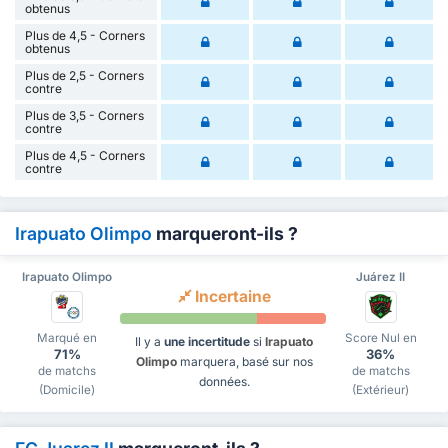
obtenus
Plus de 4,5 - Corners
obtenus
Plus de 2,5 - Corners
contre
Plus de 3,5 - Corners
contre
Plus de 4,5 - Corners
contre
Irapuato Olimpo
marqueront-ils ?
Irapuato Olimpo
Juárez II
Incertaine
Marqué en
Score Nul en
Il y a
une incertitude
si
Irapuato
71%
36%
Olimpo
marquera, basé sur nos
de matchs
de matchs
données.
(Domicile)
(Extérieur)