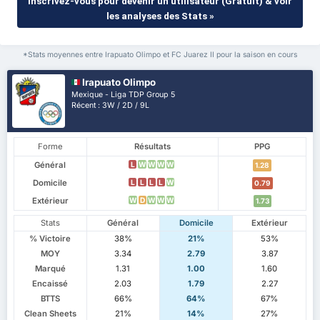
Inscrivez-vous pour devenir un utilisateur (Gratuit) & voir
les analyses des Stats »
*Stats moyennes entre Irapuato Olimpo et FC Juarez II pour la saison en cours
Irapuato Olimpo
Mexique - Liga TDP Group 5
Récent : 3W / 2D / 9L
Forme
Résultats
PPG
Général
L
W
W
W
W
1.28
Domicile
L
L
L
L
W
0.79
Extérieur
W
D
W
W
W
1.73
Stats
Général
Domicile
Extérieur
% Victoire
38%
21%
53%
MOY
3.34
2.79
3.87
Marqué
1.31
1.00
1.60
Encaissé
2.03
1.79
2.27
BTTS
66%
64%
67%
Clean Sheets
21%
14%
27%