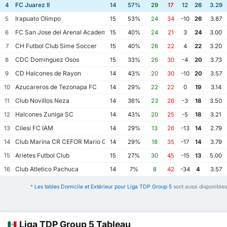
FC Juarez II
4
14
57%
29
17
12
26
3.29
Irapuato Olimpo
5
15
53%
24
34
-10
26
3.87
FC San Jose del Arenal Academia America Leyendas
6
15
40%
24
21
3
24
3.00
CH Futbol Club Sime Soccer
7
15
40%
26
22
4
22
3.20
CDC Dominguez Osos
8
15
33%
26
30
-4
20
3.73
CD Halcones de Rayon
9
14
43%
20
30
-10
20
3.57
Azucareros de Tezonapa FC
10
14
29%
22
22
0
19
3.14
Club Novillos Neza
11
14
36%
23
26
-3
18
3.50
Halcones Zuniga SC
12
14
43%
20
25
-5
18
3.21
Cilesi FC IAM
13
14
29%
13
26
-13
14
2.79
Club Marina CR CEFOR Mario Galvez
14
14
29%
18
35
-17
14
3.79
Arietes Futbol Club
15
15
27%
30
45
-15
13
5.00
Club Atletico Pachuca
16
14
7%
8
42
-34
4
3.57
*
Les tables Domicile et Extérieur pour Liga TDP Group 5
sont aussi disponibles
Liga TDP Group 5 Tableau