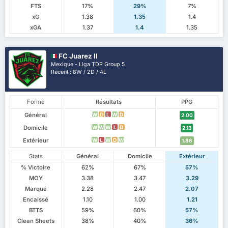
FTS
17%
29%
7%
xG
1.38
1.35
1.4
xGA
1.37
1.4
1.35
FC Juarez II
Mexique - Liga TDP Group 5
Récent : 8W / 2D / 4L
Forme
Résultats
PPG
Général
W
D
L
W
D
2.00
Domicile
W
W
W
L
D
2.13
Extérieur
W
L
W
D
W
1.86
Stats
Général
Domicile
Extérieur
% Victoire
62%
67%
57%
MOY
3.38
3.47
3.29
Marqué
2.28
2.47
2.07
Encaissé
1.10
1.00
1.21
BTTS
59%
60%
57%
Clean Sheets
38%
40%
36%