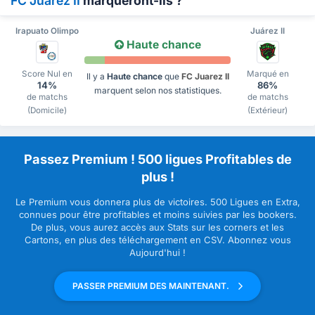
FC Juarez II
marqueront-ils ?
Irapuato Olimpo
Juárez II
Haute chance
Score Nul en
Marqué en
Il y a
Haute chance
que
FC Juarez II
14%
86%
marquent selon nos statistiques.
de matchs
de matchs
(Domicile)
(Extérieur)
Passez Premium ! 500 ligues Profitables de
plus !
Le Premium vous donnera plus de victoires. 500 Ligues en Extra,
connues pour être profitables et moins suivies par les bookers.
De plus, vous aurez accès aux Stats sur les corners et les
Cartons, en plus des téléchargement en CSV. Abonnez vous
Aujourd'hui !
PASSER PREMIUM DES MAINTENANT.