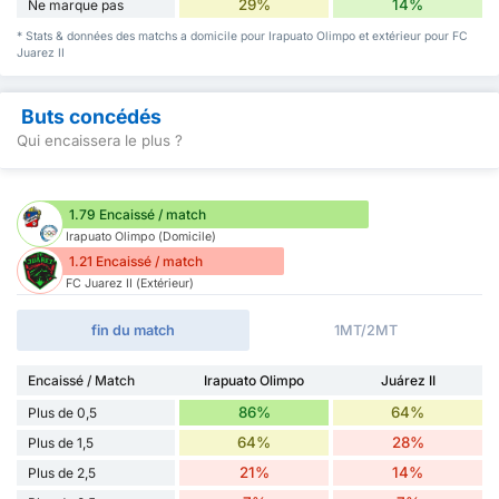
29%
14%
Ne marque pas
* Stats & données des matchs a domicile pour Irapuato Olimpo et extérieur pour FC
Juarez II
Buts concédés
Qui encaissera le plus ?
1.79 Encaissé / match
Irapuato Olimpo (Domicile)
1.21 Encaissé / match
FC Juarez II (Extérieur)
fin du match
1MT/2MT
Encaissé / Match
Irapuato Olimpo
Juárez II
86%
64%
Plus de 0,5
64%
28%
Plus de 1,5
21%
14%
Plus de 2,5