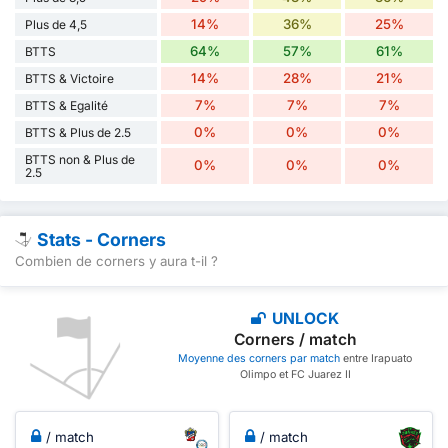
14%
36%
25%
Plus de 4,5
64%
57%
61%
BTTS
14%
28%
21%
BTTS & Victoire
7%
7%
7%
BTTS & Egalité
0%
0%
0%
BTTS & Plus de 2.5
BTTS non & Plus de
0%
0%
0%
2.5
Stats - Corners
Combien de corners y aura t-il ?
UNLOCK
Corners / match
Moyenne des corners par match
entre Irapuato
Olimpo et FC Juarez II
/ match
/ match