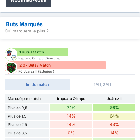
Abonnez-vous
Buts Marqués
Qui marquera le plus ?
1 Buts / Match
Irapuato Olimpo (Domicile)
2.07 Buts / Match
FC Juarez II (Extérieur)
fin du match
1MT/2MT
Marqué par match
Irapuato Olimpo
Juárez II
71%
86%
Plus de 0,5
14%
64%
Plus de 1,5
14%
43%
Plus de 2,5
0%
14%
Plus de 3,5