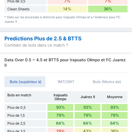
7%
7%
Plus de 3,5
14%
36%
Clean Sheets
* Stats sur les encaissés à domicile pour Irapuato Olimpo et a l'extérieur pour FC
Juarez II .
Predictions Plus de 2.5 & BTTS
Combien de buts dans ce match ?
Data Over 0.5 ~ 4.5 et BTTS pour Irapuato Olimpo et FC Juarez
II
Buts (supérieur à)
1MT/2MT
Buts (Moins de)
Buts en match
Irapuato
Juárez II
Moyenne
Olimpo
93%
93%
93%
Plus de 0,5
79%
79%
79%
Plus de 1,5
64%
64%
64%
Plus de 2,5
29%
43%
36%
Plus de 3,5