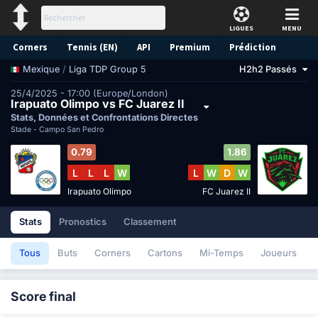
LIGUES
MENU
Corners
Tennis (EN)
API
Premium
Prédiction
/
Liga TDP Group 5
H2h2 Passés
Mexique
25/4/2025 - 17:00 (Europe/London)
Irapuato Olimpo vs FC Juarez II
Stats, Données et Confrontations Directes
Stade -
Campo San Pedro
0.79
1.86
L
L
L
W
L
W
D
W
Irapuato Olimpo
FC Juarez II
Stats
Pronostics
Classement
Tous
Buts
Corners
Cartons
Mi-Temps
Joueurs
Score final