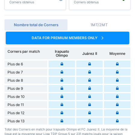
Corners obtenus
Corners obtenus
Nombre total de Corners
1MT/2MT
DATA FOR PREMIUM MEMBERS ONLY
Corners par match
Irapuato
Juárez II
Moyenne
Olimpo
Plus de 6
Plus de 7
Plus de 8
Plus de 9
Plus de 10
Plus de 11
Plus de 12
Plus de 13
Total des Corners en match pour Irapuato Olimpo et FC Juarez II. La moyenne de la
ligue est la moyenne pour Liga TDP Group 5 sur 231 matchs joués pour la saison