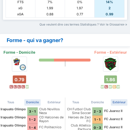
FTS
7%
0%
14%
xG
1.99
1.97
2
xGA
0.88
0.77
0.99
Que veulent dire ces termes Statistiques ? Voir le Glossaire
Forme - qui va gagner?
Forme - Domicile
Forme - Extérieur
0.79
1.86
L
L
L
L
W
W
L
W
D
W
Tous
Domicile
Extérieur
Tous
Domicile
Extérieur
Irapuato Olimpo
Club Novillos
CH Futbol Club
FC Juarez II
3 - 1
2 - 3
Neza
Sime Soccer
Irapuato Olimpo
CD Halcones de
Heroes de Zaci
FC Juarez II
1 - 2
1 - 1
Rayon
FC
Irapuato Olimpo
Club Atletico
FC Politecnico
FC Juarez II
1 - 4
0 - 3
Pachuca