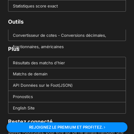
Statistiques score exact
Outils
Convertisseur de cotes - Conversions décimales,
fractionnaires, américaines
Plus
Résultats des matchs d'hier
Matchs de demain
API Données sur le Foot(JSON)
Pronostics
English Site
Restez connecté
REJOIGNEZ LE PREMIUM ET PROFITEZ.
Suivez FootyStats, pour être sûr de ne jamais manquer une