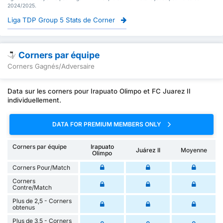
2024/2025.
Liga TDP Group 5 Stats de Corner
Corners par équipe
Corners Gagnés/Adversaire
Data sur les corners pour Irapuato Olimpo et FC Juarez II
individuellement.
DATA FOR PREMIUM MEMBERS ONLY
Corners par équipe
Irapuato
Juárez II
Moyenne
Olimpo
Corners Pour/Match
Corners
Contre/Match
Plus de 2,5 - Corners
obtenus
Plus de 3,5 - Corners