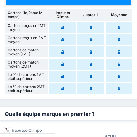
Cartons (1e/2eme Mi-
Irapuato
Juárez II
Moyenne
temps)
Olimpo
Cartons reçus en 1MT
moyen
Cartons reçus en 2MT
moyen
Cartons de match
moyen (1MT)
Cartons de match
moyen (2MT)
Le % de cartons 1MT
était supérieur
Le % de cartons 2MT
était supérieur
Quelle équipe marque en premier ?
Irapuato Olimpo