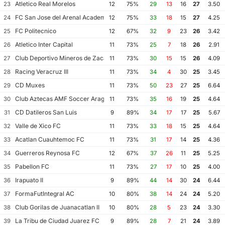
Atletico Real Morelos
23
12
75%
29
13
16
27
3.50
FC San Jose del Arenal Academia America Leyendas
24
12
75%
33
18
15
27
4.25
FC Politecnico
25
12
67%
32
9
23
26
3.42
Atletico Inter Capital
26
11
73%
25
7
18
26
2.91
Club Deportivo Mineros de Zacatecas II
27
11
73%
30
15
15
26
4.09
Racing Veracruz III
28
11
73%
34
4
30
25
3.45
CD Muxes
29
11
73%
50
23
27
25
6.64
Club Aztecas AMF Soccer Aragon
30
11
73%
35
16
19
25
4.64
CD Datileros San Luis
31
9
89%
34
17
17
25
5.67
Valle de Xico FC
32
11
73%
33
18
15
25
4.64
Acatlan Cuauhtemoc FC
33
11
73%
31
17
14
25
4.36
Guerreros Reynosa FC
34
12
67%
37
26
11
25
5.25
Pabellon FC
35
11
73%
27
17
10
25
4.00
Irapuato II
36
9
89%
44
14
30
24
6.44
FormaFutIntegral AC
37
10
80%
38
14
24
24
5.20
Club Gorilas de Juanacatlan II
38
10
80%
28
5
23
24
3.30
La Tribu de Ciudad Juarez FC
39
9
89%
28
7
21
24
3.89