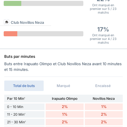
Ont marqué en
premier sur 5 / 23
matchs
Club Novillos Neza
17%
Ont marqué en
premier sur 4 / 23
matchs
Buts par minutes
Buts entre Irapuato Olimpo et Club Novillos Neza avant 10 minutes
et 15 minutes.
Total de buts
Marqué
Encaissé
Par 10 Min'
Irapuato Olimpo
Novillos Neza
2%
1%
0 - 10 Min
1%
2%
11 - 20 Min'
2%
2%
21 - 30 Min'