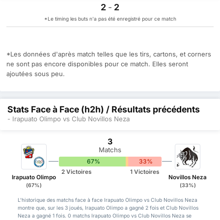
2
-
2
*Le timing les buts n'a pas été enregistré pour ce match
*Les données d'après match telles que les tirs, cartons, et corners
ne sont pas encore disponibles pour ce match. Elles seront
ajoutées sous peu.
Stats Face à Face (h2h) / Résultats précédents
- Irapuato Olimpo vs Club Novillos Neza
3
Matchs
67%
0%
33%
2 Victoires
1 Victoires
Irapuato Olimpo
Novillos Neza
(67%)
(33%)
L'historique des matchs face à face Irapuato Olimpo vs Club Novillos Neza
montre que, sur les 3 joués, Irapuato Olimpo a gagné 2 fois et Club Novillos
Neza a gagné 1 fois. 0 matchs Irapuato Olimpo vs Club Novillos Neza se