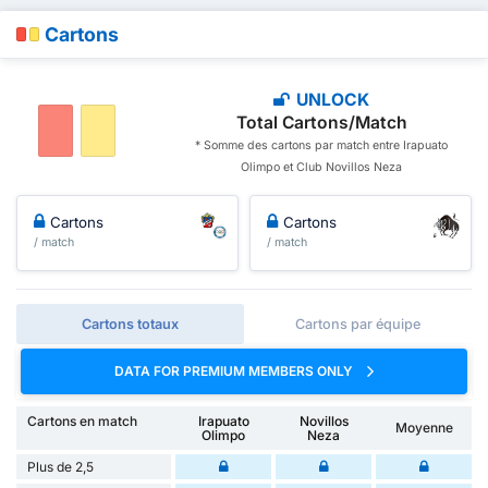
Cartons
UNLOCK
Total Cartons/Match
* Somme des cartons par match entre Irapuato
Olimpo et Club Novillos Neza
Cartons
Cartons
/ match
/ match
Cartons totaux
Cartons par équipe
DATA FOR PREMIUM MEMBERS ONLY
Cartons en match
Irapuato
Novillos
Moyenne
Olimpo
Neza
Plus de 2,5