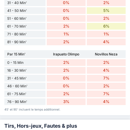
0%
2%
31 - 40 Min'
0%
5%
41 - 50 Min'
0%
2%
51 - 60 Min'
2%
6%
61 - 70 Min'
1%
1%
71 - 80 Min'
2%
4%
81 - 90 Min'
Par 15 Min'
Irapuato Olimpo
Novillos Neza
2%
2%
0 - 15 Min
2%
4%
16 - 30 Min'
0%
7%
31 - 45 Min'
0%
2%
46 - 60 Min'
2%
7%
61 - 75 Min'
3%
4%
76 - 90 Min'
45' et 90' incluent le temps additionnel.
Tirs, Hors-jeux, Fautes & plus