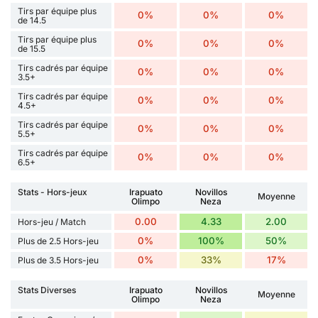
Tirs par équipe plus
0%
0%
0%
de 14.5
Tirs par équipe plus
0%
0%
0%
de 15.5
Tirs cadrés par équipe
0%
0%
0%
3.5+
Tirs cadrés par équipe
0%
0%
0%
4.5+
Tirs cadrés par équipe
0%
0%
0%
5.5+
Tirs cadrés par équipe
0%
0%
0%
6.5+
Stats - Hors-jeux
Irapuato
Novillos
Moyenne
Olimpo
Neza
0.00
4.33
2.00
Hors-jeu / Match
0%
100%
50%
Plus de 2.5 Hors-jeu
0%
33%
17%
Plus de 3.5 Hors-jeu
Stats Diverses
Irapuato
Novillos
Moyenne
Olimpo
Neza