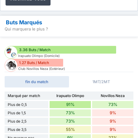
Buts Marqués
Qui marquera le plus ?
3.36 Buts / Match
Irapuato Olimpo (Domicile)
1.27 Buts / Match
Club Novillos Neza (Extérieur)
fin du match
1MT/2MT
Marqué par match
Irapuato Olimpo
Novillos Neza
91%
73%
Plus de 0,5
73%
9%
Plus de 1,5
73%
9%
Plus de 2,5
55%
9%
Plus de 3,5
9%
27%
Ne marque pas