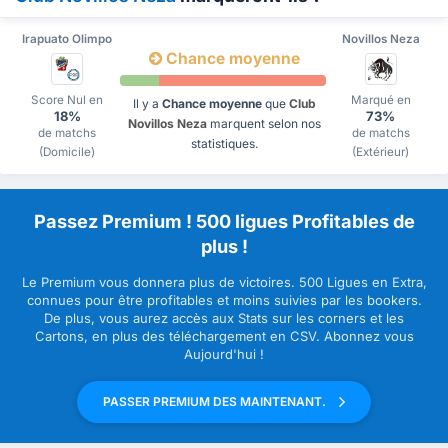
Irapuato Olimpo
Novillos Neza
Chance moyenne
Score Nul en
Marqué en
Il y a
Chance moyenne
que
Club
18%
73%
Novillos Neza
marquent selon nos
de matchs
de matchs
statistiques.
(Domicile)
(Extérieur)
Passez Premium ! 500 ligues Profitables de
plus !
Le Premium vous donnera plus de victoires. 500 Ligues en Extra,
connues pour être profitables et moins suivies par les bookers.
De plus, vous aurez accès aux Stats sur les corners et les
Cartons, en plus des téléchargement en CSV. Abonnez vous
Aujourd'hui !
PASSER PREMIUM DES MAINTENANT.