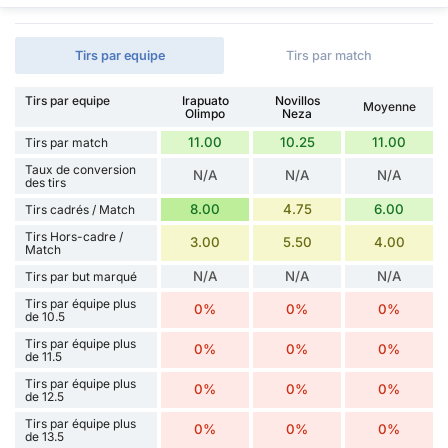
Tirs par equipe
Tirs par match
Tirs par equipe
Irapuato
Novillos
Moyenne
Olimpo
Neza
11.00
10.25
11.00
Tirs par match
Taux de conversion
N/A
N/A
N/A
des tirs
8.00
4.75
6.00
Tirs cadrés / Match
Tirs Hors-cadre /
3.00
5.50
4.00
Match
N/A
N/A
N/A
Tirs par but marqué
Tirs par équipe plus
0%
0%
0%
de 10.5
Tirs par équipe plus
0%
0%
0%
de 11.5
Tirs par équipe plus
0%
0%
0%
de 12.5
Tirs par équipe plus
0%
0%
0%
de 13.5