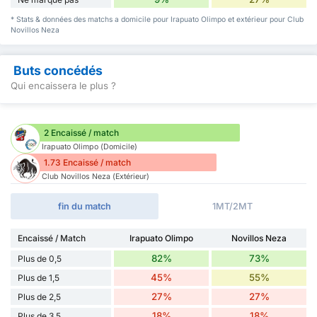
* Stats & données des matchs a domicile pour Irapuato Olimpo et extérieur pour Club
Novillos Neza
Buts concédés
Qui encaissera le plus ?
2 Encaissé / match
Irapuato Olimpo (Domicile)
1.73 Encaissé / match
Club Novillos Neza (Extérieur)
fin du match
1MT/2MT
Encaissé / Match
Irapuato Olimpo
Novillos Neza
82%
73%
Plus de 0,5
45%
55%
Plus de 1,5
27%
27%
Plus de 2,5
18%
18%
Plus de 3,5