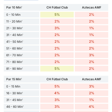
Par 10 Min'
CH Fútbol Club
Aztecas AMF
5%
2%
0 - 10 Min
2%
2%
11 - 20 Min'
3%
1%
21 - 30 Min'
2%
1%
31 - 40 Min'
2%
2%
41 - 50 Min'
2%
2%
51 - 60 Min'
2%
3%
61 - 70 Min'
2%
2%
71 - 80 Min'
5%
2%
81 - 90 Min'
Par 15 Min'
CH Fútbol Club
Aztecas AMF
5%
3%
0 - 15 Min
4%
2%
16 - 30 Min'
3%
1%
31 - 45 Min'
3%
4%
46 - 60 Min'