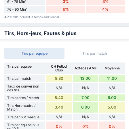
3%
3%
61 - 75 Min'
6%
4%
76 - 90 Min'
45' et 90' incluent le temps additionnel.
Tirs, Hors-jeux, Fautes & plus
Tirs par equipe
Tirs par match
Tirs par equipe
CH Fútbol
Aztecas AMF
Moyenne
Club
8.80
13.00
11.00
Tirs par match
Taux de conversion
N/A
N/A
N/A
des tirs
5.40
7.00
6.00
Tirs cadrés / Match
Tirs Hors-cadre /
3.40
6.00
5.00
Match
N/A
N/A
N/A
Tirs par but marqué
Tirs par équipe plus
0%
0%
0%
de 10.5