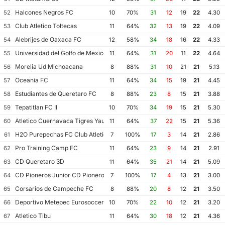
Halcones Negros FC
52
10
70%
31
12
19
22
4.30
Club Atletico Toltecas
53
11
64%
32
13
19
22
4.09
Alebrijes de Oaxaca FC
54
12
58%
34
18
16
22
4.33
Universidad del Golfo de Mexico FC
55
11
64%
31
20
11
22
4.64
Morelia Ud Michoacana
56
8
88%
31
10
21
21
5.13
Oceania FC
57
11
64%
34
15
19
21
4.45
Estudiantes de Queretaro FC
58
8
88%
23
8
15
21
3.88
Tepatitlan FC II
59
10
70%
34
19
15
21
5.30
Atletico Cuernavaca Tigres Yautepec
60
11
64%
37
22
15
21
5.36
H2O Purepechas FC Club Atletico Morelia II
61
7
100%
17
3
14
21
2.86
Pro Training Camp FC
62
11
64%
23
9
14
21
2.91
CD Queretaro 3D
63
11
64%
35
21
14
21
5.09
CD Pioneros Junior CD Pioneros de Cancun II
64
7
100%
17
4
13
21
3.00
Corsarios de Campeche FC
65
8
88%
20
8
12
21
3.50
Deportivo Metepec Eurosoccer FC
66
10
70%
22
10
12
21
3.20
Atletico Tibu
67
11
64%
30
18
12
21
4.36