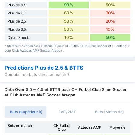
90%
50%
Plus de 0,5
60%
30%
Plus de 1,5
50%
20%
Plus de 2,5
50%
10%
Plus de 3,5
10%
50%
Clean Sheets
* Stats sur les encaissés à domicile pour CH Futbol Club Sime Soccer et a l'extérieur
pour Club Aztecas AMF Soccer Aragon .
Predictions Plus de 2.5 & BTTS
Combien de buts dans ce match ?
Data Over 0.5 ~ 4.5 et BTTS pour CH Futbol Club Sime Soccer
et Club Aztecas AMF Soccer Aragon
Buts (supérieur à)
1MT/2MT
Buts (Moins de)
Buts en match
CH Fútbol
Aztecas AMF
Moyenne
Club