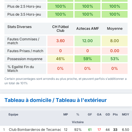
100%
100%
100%
Plus de 2.5 Hors-jeu
100%
100%
100%
Plus de 3.5 Hors-jeu
Stats Diverses
CH Fútbol
Aztecas AMF
Moyenne
Club
Fautes Commises /
3.60
12.00
8.00
match
0
0
0.00
Fautes Prises / match
46%
59%
53%
Possession moyenne
% Egalité Fin du
0%
0%
0%
Match
Certain pourcentages sont arrondis au plus proche, et peuvent parfois s'additionner a
un total de 101%
Tableau à domicile / Tableau à l'extérieur
Equipe
MP
%
GF
GA
GD
Pts
MOY
Victoire
Club Bombarderos de Tecamac
1
12
92%
61
17
44
33
6.50