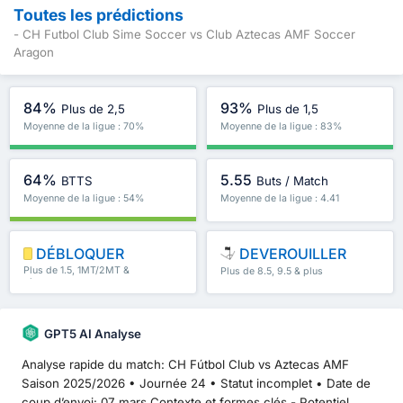
Toutes les prédictions
- CH Futbol Club Sime Soccer vs Club Aztecas AMF Soccer
Aragon
84%
93%
Plus de 2,5
Plus de 1,5
Moyenne de la ligue : 70%
Moyenne de la ligue : 83%
64%
5.55
BTTS
Buts / Match
Moyenne de la ligue : 54%
Moyenne de la ligue : 4.41
DÉBLOQUER
DEVEROUILLER
Plus de 1.5, 1MT/2MT &
Plus de 8.5, 9.5 & plus
plus
GPT5 AI Analyse
Analyse rapide du match: CH Fútbol Club vs Aztecas AMF
Saison 2025/2026 • Journée 24 • Statut incomplet • Date de
coup d’envoi: 07 mars Contexte et formes clés - Potentiel