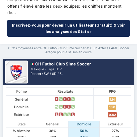
offensif élevé entre les deux équipes: les chiffres montrent
de...
Inscrivez-vous pour devenir un utilisateur (Gratuit) & voir
les analyses des Stats »
*Stats moyennes entre CH Futbol Club Sime Soccer et Club Aztecas AMF Soccer
Aragon pour la saison en cours
CH Futbol Club Sime Soccer
Mexique - Liga TDP
Récent : 5W / 0D / 5L
Forme
Résultats
PPG
Général
L
W
L
L
W
1.14
Domicile
W
W
L
L
W
1.50
Extérieur
L
L
W
W
L
0.82
Stats
Général
Domicile
Extérieur
% Victoire
38%
50%
27%