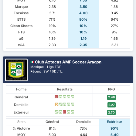
MOY
6.10
7.50
4.82
Marqué
2.38
3.50
1.36
Encaissé
3.71
4.00
3.45
BTTS
71%
80%
64%
Clean Sheets
19%
10%
27%
FTS
10%
10%
9%
xG
1.39
1.19
1.66
xGA
2.33
2.35
2.31
Club Aztecas AMF Soccer Aragon
Mexique - Liga TDP
Récent : 9W / 0D / 1L
Forme
Résultats
PPG
Général
L
W
W
W
W
2.48
Domicile
D
W
W
W
W
2.27
Extérieur
W
W
L
W
W
2.70
Stats
Général
Domicile
Extérieur
% Victoire
81%
73%
90%
MOY
5.00
4.64
5.40