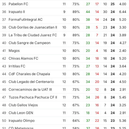
Pabellon FC
35
11
73%
27
17
10
25
4.00
Irapuato II
36
9
89%
44
14
30
24
6.44
FormaFutIntegral AC
37
10
80%
38
14
24
24
5.20
Club Gorilas de Juanacatlan II
38
10
80%
28
5
23
24
3.30
La Tribu de Ciudad Juarez FC
39
9
89%
28
7
21
24
3.89
Club Sangre de Campeon
40
11
73%
33
14
19
24
4.27
Magos
41
10
80%
20
4
16
24
2.40
Chivas Alamos FC
42
10
80%
34
18
16
24
5.20
Irritilas FC
43
11
73%
27
13
14
24
3.64
CdF Charales de Chapala
44
10
80%
28
14
14
24
4.20
Club Legado del Centenario
45
12
67%
34
20
14
24
4.50
Correcaminos de la UAT III
46
11
73%
20
12
8
24
2.91
Tuzos Pachuca Pachuca CF II
47
11
73%
34
26
8
24
5.45
Club Gallos Viejos
48
12
67%
23
16
7
24
3.25
Club Leon GEN
49
11
73%
18
14
4
24
2.91
Irapuato Olimpo
50
11
64%
37
22
15
23
5.36
CD Matamoros
51
12
58%
37
26
11
23
5.25