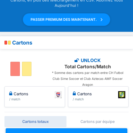
Cartons, en plus des téléchargement en CSV. Abonnez vous
Aujourd'hui !
PASSER PREMIUM DES MAINTENANT.
Cartons
UNLOCK
Total Cartons/Match
* Somme des cartons par match entre CH Futbol
Club Sime Soccer et Club Aztecas AMF Soccer
Aragon
Cartons
Cartons
/ match
/ match
Cartons totaux
Cartons par équipe