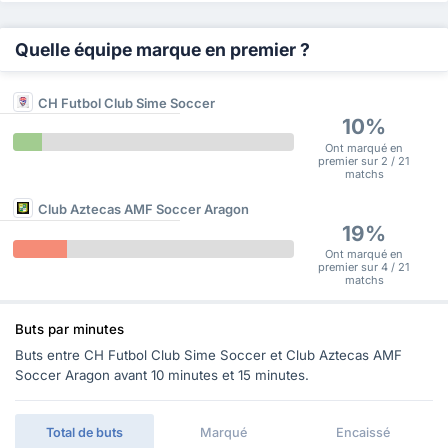
Quelle équipe marque en premier ?
CH Futbol Club Sime Soccer
10%
Ont marqué en
premier sur 2 / 21
matchs
Club Aztecas AMF Soccer Aragon
19%
Ont marqué en
premier sur 4 / 21
matchs
Buts par minutes
Buts entre CH Futbol Club Sime Soccer et Club Aztecas AMF
Soccer Aragon avant 10 minutes et 15 minutes.
Total de buts
Marqué
Encaissé