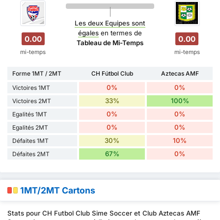
Les deux Equipes sont
égales
en termes de
0.00
0.00
Tableau de Mi-Temps
mi-temps
mi-temps
Forme 1MT / 2MT
CH Fútbol Club
Aztecas AMF
0%
0%
Victoires 1MT
33%
100%
Victoires 2MT
0%
0%
Egalités 1MT
0%
0%
Egalités 2MT
30%
10%
Défaites 1MT
67%
0%
Défaites 2MT
1MT/2MT Cartons
Stats pour CH Futbol Club Sime Soccer et Club Aztecas AMF