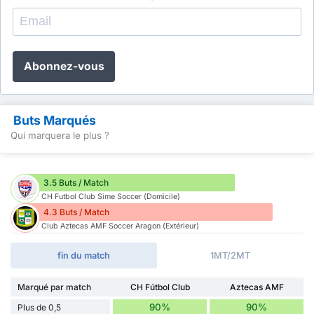
Abonnez-vous
Buts Marqués
Qui marquera le plus ?
3.5 Buts / Match
CH Futbol Club Sime Soccer (Domicile)
4.3 Buts / Match
Club Aztecas AMF Soccer Aragon (Extérieur)
fin du match
1MT/2MT
Marqué par match
CH Fútbol Club
Aztecas AMF
90%
90%
Plus de 0,5