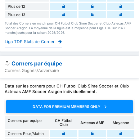
Plus de 12
Plus de 13
Total des Corners en match pour CH Futbol Club Sime Soccer et Club Aztecas AMF
Soccer Aragon. La moyenne de la ligue est la moyenne pour Liga TDP sur 2377
matchs joués pour la saison 2025/2026.
Liga TDP Stats de Corner
Corners par équipe
Corners Gagnés/Adversaire
Data sur les corners pour CH Futbol Club Sime Soccer et Club
Aztecas AMF Soccer Aragon individuellement.
DATA FOR PREMIUM MEMBERS ONLY
Corners par équipe
CH Fútbol
Aztecas AMF
Moyenne
Club
Corners Pour/Match