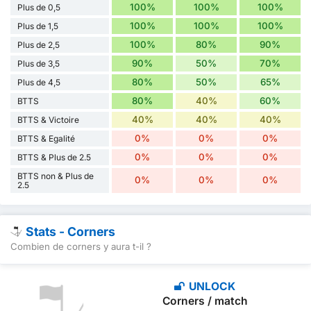
100%
100%
100%
Plus de 0,5
100%
100%
100%
Plus de 1,5
100%
80%
90%
Plus de 2,5
90%
50%
70%
Plus de 3,5
80%
50%
65%
Plus de 4,5
80%
40%
60%
BTTS
40%
40%
40%
BTTS & Victoire
0%
0%
0%
BTTS & Egalité
0%
0%
0%
BTTS & Plus de 2.5
BTTS non & Plus de
0%
0%
0%
2.5
Stats - Corners
Combien de corners y aura t-il ?
UNLOCK
Corners / match