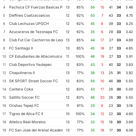
Pachuca CF Fuerzas Basicas Pachuca CF III
4
13
85%
56
15
41
34
5.46
Delfines Coatzacoalcos
5
12
92%
50
7
43
33
4.75
Club Lechuzas UPGCH
6
12
92%
45
6
39
33
4.25
Azucareros de Tezonapa FC
7
12
92%
35
6
29
33
3.42
Club Fut Car Cachorros de Leon
8
13
85%
44
17
27
33
4.69
FC Santiago II
9
13
85%
45
18
27
33
4.85
CF Estudiantes de Atlacomulco
10
11
100%
46
19
27
33
5.91
Club Deportivo Yautepec
11
12
83%
43
3
40
32
3.83
Chapulineros II
12
13
77%
38
13
25
31
3.92
SK SPORT Street Soccer FC
13
12
83%
56
10
46
30
5.50
Cantera Coka
14
12
83%
43
17
26
30
5.00
Saltillo Soccer FC
15
12
83%
46
20
26
30
5.50
Orishas Tepeji FC
16
11
91%
29
6
23
30
3.18
Tigres de Alica FC II
17
10
100%
34
12
22
30
4.60
Atletico Real Morelos
18
13
77%
33
15
18
30
3.69
FC San Jose del Arenal Academia America Leyendas
19
13
77%
35
18
17
30
4.08