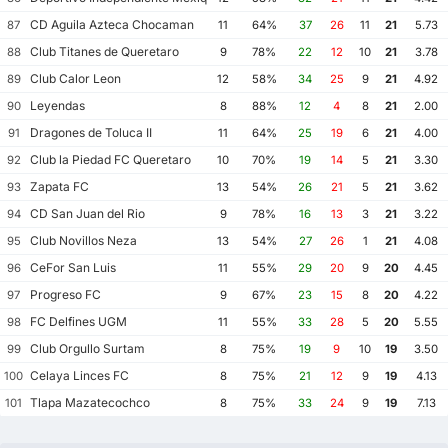
CD Aguila Azteca Chocaman
87
11
64%
37
26
11
21
5.73
Club Titanes de Queretaro
88
9
78%
22
12
10
21
3.78
Club Calor Leon
89
12
58%
34
25
9
21
4.92
Leyendas
90
8
88%
12
4
8
21
2.00
Dragones de Toluca II
91
11
64%
25
19
6
21
4.00
Club la Piedad FC Queretaro
92
10
70%
19
14
5
21
3.30
Zapata FC
93
13
54%
26
21
5
21
3.62
CD San Juan del Rio
94
9
78%
16
13
3
21
3.22
Club Novillos Neza
95
13
54%
27
26
1
21
4.08
CeFor San Luis
96
11
55%
29
20
9
20
4.45
Progreso FC
97
9
67%
23
15
8
20
4.22
FC Delfines UGM
98
11
55%
33
28
5
20
5.55
Club Orgullo Surtam
99
8
75%
19
9
10
19
3.50
Celaya Linces FC
100
8
75%
21
12
9
19
4.13
Tlapa Mazatecochco
101
8
75%
33
24
9
19
7.13