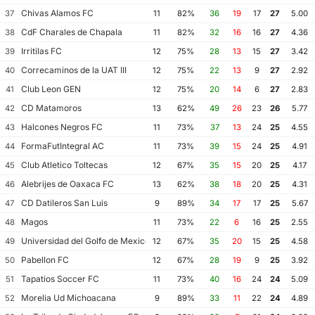
Chivas Alamos FC
37
11
82%
36
19
17
27
5.00
CdF Charales de Chapala
38
11
82%
32
16
16
27
4.36
Irritilas FC
39
12
75%
28
13
15
27
3.42
Correcaminos de la UAT III
40
12
75%
22
13
9
27
2.92
Club Leon GEN
41
12
75%
20
14
6
27
2.83
CD Matamoros
42
13
62%
49
26
23
26
5.77
Halcones Negros FC
43
11
73%
37
13
24
25
4.55
FormaFutIntegral AC
44
11
73%
39
15
24
25
4.91
Club Atletico Toltecas
45
12
67%
35
15
20
25
4.17
Alebrijes de Oaxaca FC
46
13
62%
38
18
20
25
4.31
CD Datileros San Luis
47
9
89%
34
17
17
25
5.67
Magos
48
11
73%
22
6
16
25
2.55
Universidad del Golfo de Mexico FC
49
12
67%
35
20
15
25
4.58
Pabellon FC
50
12
67%
28
19
9
25
3.92
Tapatios Soccer FC
51
11
73%
40
16
24
24
5.09
Morelia Ud Michoacana
52
9
89%
33
11
22
24
4.89