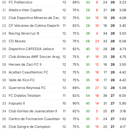
FC Politecnico
20
13
69%
33
9
24
29
3.23
Atletico Inter Capital
21
12
75%
29
8
21
29
3.08
Club Deportivo Mineros de Zacatecas II
22
12
75%
34
15
19
29
4.08
CF Volcanes de Colima Deportivo Tala
23
11
82%
28
10
18
29
3.45
Racing Veracruz III
24
12
75%
38
4
34
28
3.50
CD Muxes
25
12
75%
56
23
33
28
6.58
Deportivo CAFESSA Jalisco
26
11
82%
40
12
28
28
4.73
Club Aztecas AMF Soccer Aragon
27
12
75%
41
16
25
28
4.75
Heroes de Zaci FC II
28
12
75%
30
12
18
28
3.50
Acatlan Cuauhtemoc FC
29
12
75%
35
18
17
28
4.42
Valle de Xico FC
30
12
75%
35
18
17
28
4.42
Guerreros Reynosa FC
31
13
69%
39
27
12
28
5.08
FC Diablos Tesistan
32
11
82%
54
18
36
27
6.55
Irapuato II
33
10
90%
45
14
31
27
5.90
Club Gorilas de Juanacatlan II
34
11
82%
30
5
25
27
3.18
Centro de Formacion Cuauhtemoc Blanco
35
12
75%
35
11
24
27
3.83
Club Sangre de Campeon
36
12
75%
35
15
20
27
4.17