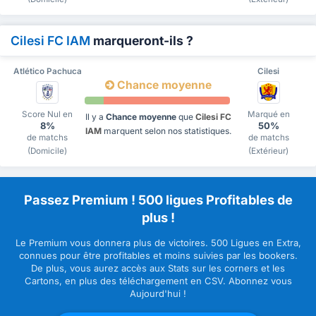
Cilesi FC IAM
marqueront-ils ?
Atlético Pachuca
Cilesi
Chance moyenne
Score Nul en
Marqué en
Il y a
Chance moyenne
que
Cilesi FC
8%
50%
IAM
marquent selon nos statistiques.
de matchs
de matchs
(Domicile)
(Extérieur)
Passez Premium ! 500 ligues Profitables de
plus !
Le Premium vous donnera plus de victoires. 500 Ligues en Extra,
connues pour être profitables et moins suivies par les bookers.
De plus, vous aurez accès aux Stats sur les corners et les
Cartons, en plus des téléchargement en CSV. Abonnez vous
Aujourd'hui !