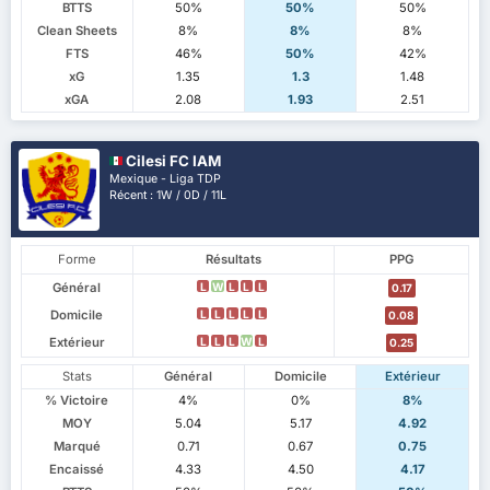
BTTS
50%
50%
50%
Clean Sheets
8%
8%
8%
FTS
46%
50%
42%
xG
1.35
1.3
1.48
xGA
2.08
1.93
2.51
Cilesi FC IAM
Mexique - Liga TDP
Récent : 1W / 0D / 11L
Forme
Résultats
PPG
Général
L
W
L
L
L
0.17
Domicile
L
L
L
L
L
0.08
Extérieur
L
L
L
W
L
0.25
Stats
Général
Domicile
Extérieur
% Victoire
4%
0%
8%
MOY
5.04
5.17
4.92
Marqué
0.71
0.67
0.75
Encaissé
4.33
4.50
4.17