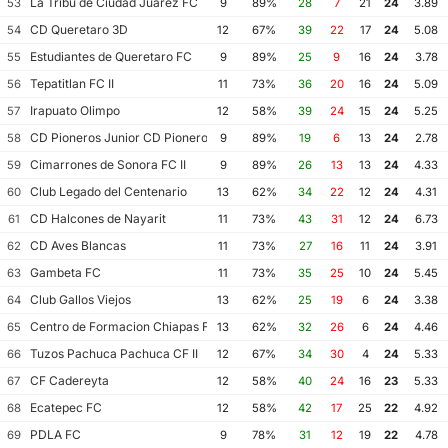
La Tribu de Ciudad Juarez FC
53
9
89%
28
7
21
24
3.89
CD Queretaro 3D
54
12
67%
39
22
17
24
5.08
Estudiantes de Queretaro FC
55
9
89%
25
9
16
24
3.78
Tepatitlan FC II
56
11
73%
36
20
16
24
5.09
Irapuato Olimpo
57
12
58%
39
24
15
24
5.25
CD Pioneros Junior CD Pioneros de Cancun II
58
9
89%
19
6
13
24
2.78
Cimarrones de Sonora FC II
59
9
89%
26
13
13
24
4.33
Club Legado del Centenario
60
13
62%
34
22
12
24
4.31
CD Halcones de Nayarit
61
11
73%
43
31
12
24
6.73
CD Aves Blancas
62
11
73%
27
16
11
24
3.91
Gambeta FC
63
11
73%
35
25
10
24
5.45
Club Gallos Viejos
64
13
62%
25
19
6
24
3.38
Centro de Formacion Chiapas Futbol
65
13
62%
32
26
6
24
4.46
Tuzos Pachuca Pachuca CF II
66
12
67%
34
30
4
24
5.33
CF Cadereyta
67
12
58%
40
24
16
23
5.33
Ecatepec FC
68
12
58%
42
17
25
22
4.92
PDLA FC
69
9
78%
31
12
19
22
4.78