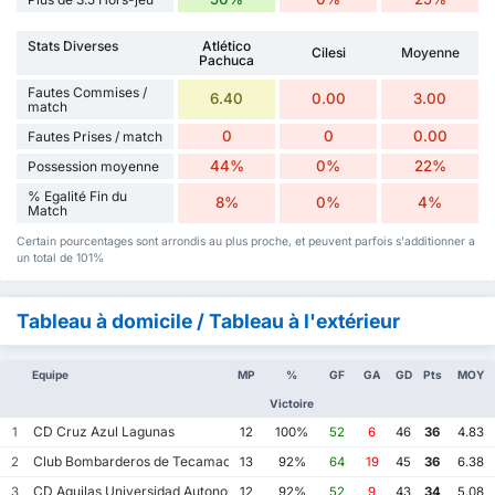
Stats Diverses
Atlético
Cilesi
Moyenne
Pachuca
Fautes Commises /
6.40
0.00
3.00
match
0
0
0.00
Fautes Prises / match
44%
0%
22%
Possession moyenne
% Egalité Fin du
8%
0%
4%
Match
Certain pourcentages sont arrondis au plus proche, et peuvent parfois s'additionner a
un total de 101%
Tableau à domicile / Tableau à l'extérieur
Equipe
MP
%
GF
GA
GD
Pts
MOY
Victoire
CD Cruz Azul Lagunas
1
12
100%
52
6
46
36
4.83
Club Bombarderos de Tecamac
2
13
92%
64
19
45
36
6.38
CD Aguilas Universidad Autonoma de Guerrero
3
12
92%
52
9
43
34
5.08