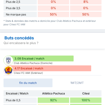
0%
8%
Plus de 2,5
0%
0%
Plus de 3,5
50%
50%
Ne marque pas
* Stats & données des matchs a domicile pour Club Atletico Pachuca et extérieur
pour Cilesi FC IAM
Buts concédés
Qui encaissera le plus ?
3.08 Encaissé / match
Club Atletico Pachuca (Domicile)
4.17 Encaissé / match
Cilesi FC IAM (Extérieur)
fin du match
1MT/2MT
Encaissé / Match
Atlético Pachuca
Cilesi
92%
100%
Plus de 0,5