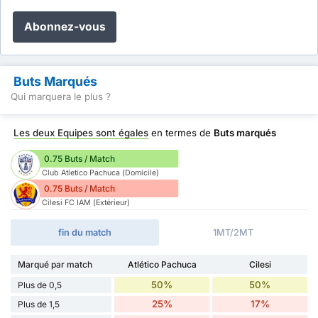
Abonnez-vous
Buts Marqués
Qui marquera le plus ?
Les deux Equipes sont égales
en termes de
Buts marqués
0.75 Buts / Match
Club Atletico Pachuca (Domicile)
0.75 Buts / Match
Cilesi FC IAM (Extérieur)
fin du match
1MT/2MT
Marqué par match
Atlético Pachuca
Cilesi
50%
50%
Plus de 0,5
25%
17%
Plus de 1,5