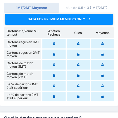
1MT/2MT Moyenne
plus de 0.5 ~ 3 (1MT/2MT)
DATA FOR PREMIUM MEMBERS ONLY
Cartons (1e/2eme Mi-
Atlético
Cilesi
Moyenne
temps)
Pachuca
Cartons reçus en 1MT
moyen
Cartons reçus en 2MT
moyen
Cartons de match
moyen (1MT)
Cartons de match
moyen (2MT)
Le % de cartons 1MT
était supérieur
Le % de cartons 2MT
était supérieur