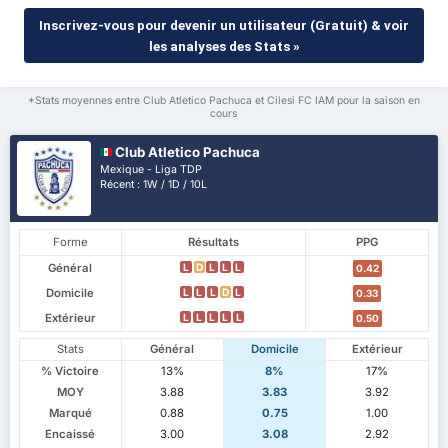
Inscrivez-vous pour devenir un utilisateur (Gratuit) & voir
les analyses des Stats »
*Stats moyennes entre Club Atletico Pachuca et Cilesi FC IAM pour la saison en
cours
Club Atletico Pachuca
Mexique - Liga TDP
Récent : 1W / 1D / 10L
Forme
Résultats
PPG
Général
L
D
L
L
L
0.42
Domicile
L
L
L
D
L
0.33
Extérieur
L
L
L
L
L
0.50
Stats
Général
Domicile
Extérieur
% Victoire
13%
8%
17%
MOY
3.88
3.83
3.92
Marqué
0.88
0.75
1.00
Encaissé
3.00
3.08
2.92