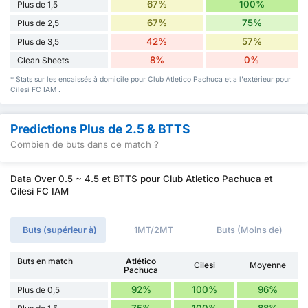
67%
100%
Plus de 1,5
67%
75%
Plus de 2,5
42%
57%
Plus de 3,5
8%
0%
Clean Sheets
* Stats sur les encaissés à domicile pour Club Atletico Pachuca et a l'extérieur pour
Cilesi FC IAM .
Predictions Plus de 2.5 & BTTS
Combien de buts dans ce match ?
Data Over 0.5 ~ 4.5 et BTTS pour Club Atletico Pachuca et
Cilesi FC IAM
Buts (supérieur à)
1MT/2MT
Buts (Moins de)
Buts en match
Atlético
Cilesi
Moyenne
Pachuca
92%
100%
96%
Plus de 0,5
75%
100%
88%