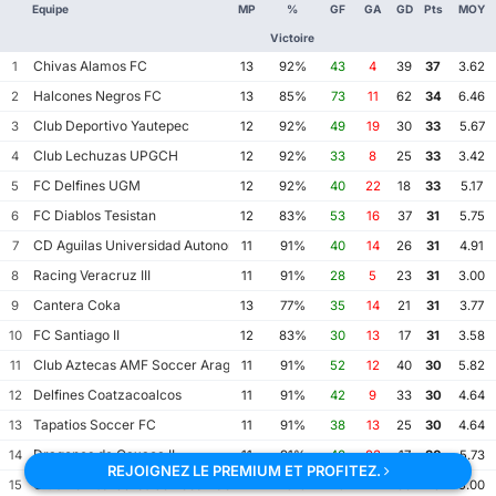
Equipe
MP
%
GF
GA
GD
Pts
MOY
Victoire
Chivas Alamos FC
1
13
92%
43
4
39
37
3.62
Halcones Negros FC
2
13
85%
73
11
62
34
6.46
Club Deportivo Yautepec
3
12
92%
49
19
30
33
5.67
Club Lechuzas UPGCH
4
12
92%
33
8
25
33
3.42
FC Delfines UGM
5
12
92%
40
22
18
33
5.17
FC Diablos Tesistan
6
12
83%
53
16
37
31
5.75
CD Aguilas Universidad Autonoma de Guerrero
7
11
91%
40
14
26
31
4.91
Racing Veracruz III
8
11
91%
28
5
23
31
3.00
Cantera Coka
9
13
77%
35
14
21
31
3.77
FC Santiago II
10
12
83%
30
13
17
31
3.58
Club Aztecas AMF Soccer Aragon
11
11
91%
52
12
40
30
5.82
Delfines Coatzacoalcos
12
11
91%
42
9
33
30
4.64
Tapatios Soccer FC
13
11
91%
38
13
25
30
4.64
Dragones de Oaxaca II
14
11
91%
40
23
17
30
5.73
REJOIGNEZ LE PREMIUM ET PROFITEZ.
Club Bombarderos de Tecamac
15
12
75%
49
11
38
29
5.00