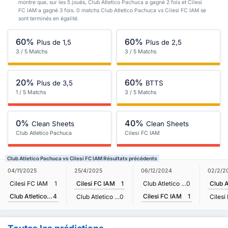
montre que, sur les 5 joués, Club Atletico Pachuca a gagné 2 fois et Cilesi
FC IAM a gagné 3 fois. 0 matchs Club Atletico Pachuca vs Cilesi FC IAM se
sont terminés en égalité.
60%
60%
Plus de 1,5
Plus de 2,5
3 / 5 Matchs
3 / 5 Matchs
20%
60%
Plus de 3,5
BTTS
1 / 5 Matchs
3 / 5 Matchs
0%
40%
Clean Sheets
Clean Sheets
Club Atletico Pachuca
Cilesi FC IAM
Club Atletico Pachuca vs Cilesi FC IAM Résultats précédents
04/11/2025
25/4/2025
06/12/2024
02/2/2
Cilesi FC IAM
1
Cilesi FC IAM
1
Club Atletico Pachuca
0
Club Atletico Pachuca
4
Cilesi FC IAM
1
Club Atletico Pachuca
0
Cilesi