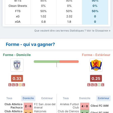
BTTS
50%
50%
50%
Clean Sheets
0%
0%
0%
FTS
50%
50%
50%
xG
1.02
2.02
0
xGA
0.8
1.8
0
Que veulent dire ces termes Statistiques ? Voir le Glossaire
Forme - qui va gagner?
Forme - Domicile
Forme - Extérieur
0.33
0.25
L
L
L
D
L
L
L
L
W
L
Tous
Domicile
Extérieur
Tous
Domicile
Extérieur
Club Atletico
FC San Jose del
Arietes Futbol
Cilesi FC IAM
2 - 6
4 - 0
Pachuca
Arenal
Club
Academia
Club Atletico
Halcones
Club de Ciervos
Cilesi FC IAM