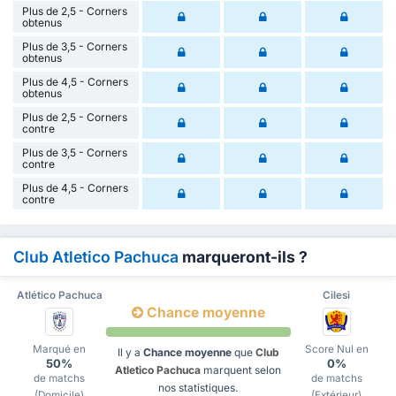
Plus de 2,5 - Corners
obtenus
Plus de 3,5 - Corners
obtenus
Plus de 4,5 - Corners
obtenus
Plus de 2,5 - Corners
contre
Plus de 3,5 - Corners
contre
Plus de 4,5 - Corners
contre
Club Atletico Pachuca
marqueront-ils ?
Atlético Pachuca
Cilesi
Chance moyenne
Marqué en
Score Nul en
Il y a
Chance moyenne
que
Club
50%
0%
Atletico Pachuca
marquent selon
de matchs
de matchs
nos statistiques.
(Domicile)
(Extérieur)