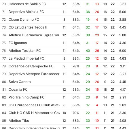
Halcones de Saltillo FC
70
12
58%
31
13
18
22
3.67
Deportivo Albiazul FC
71
11
64%
36
20
16
22
5.09
Obson Dynamo FC
72
8
88%
19
4
15
22
2.88
CD Estudiantes Tecos II
73
11
64%
32
17
15
22
4.45
Atletico Cuernavaca Tigres Yautepec
74
12
58%
38
23
15
22
5.08
FC Iguanas
75
11
64%
31
17
14
22
4.36
Atletico Tesistan FC
76
11
64%
40
26
14
22
6.00
La Piedad Imperial FC
77
8
88%
25
12
13
22
4.63
Corsarios de Campeche FC
78
9
78%
20
8
12
22
3.11
Deportivo Metepec Eurosoccer FC
79
11
64%
24
12
12
22
3.27
Selva Canera
80
11
64%
29
20
9
22
4.45
Oceania FC
81
12
58%
34
16
18
21
4.17
Pro Training Camp FC
82
11
64%
23
9
14
21
2.91
H2O Purepechas FC Club Atletico Morelia II
83
8
88%
17
4
13
21
2.63
Club HO GAR H Matamoros Gavilanes FC Matamoros II
84
10
70%
22
11
11
21
3.30
Atletico Tibu
85
12
58%
30
19
11
21
4.08
Deportivo Independiente Mexiquense
86
12
58%
32
21
11
21
4.42