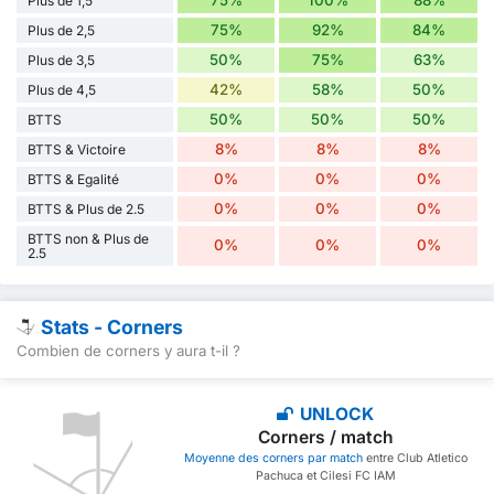
Plus de 1,5
75%
92%
84%
Plus de 2,5
50%
75%
63%
Plus de 3,5
42%
58%
50%
Plus de 4,5
50%
50%
50%
BTTS
8%
8%
8%
BTTS & Victoire
0%
0%
0%
BTTS & Egalité
0%
0%
0%
BTTS & Plus de 2.5
BTTS non & Plus de
0%
0%
0%
2.5
Stats - Corners
Combien de corners y aura t-il ?
UNLOCK
Corners / match
Moyenne des corners par match
entre Club Atletico
Pachuca et Cilesi FC IAM