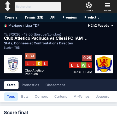
LIGUES
MENU
Corners
Tennis (EN)
API
Premium
Prédiction
/
Liga TDP
H2h2 Passés
Mexique
15/3/2026 - 19:00 (Europe/London)
Club Atletico Pachuca vs Cilesi FC IAM
Stats, Données et Confrontations Directes
Stade -
TBD
0.33
0.25
L
L
D
L
L
L
W
L
Club Atletico
Cilesi FC IAM
Pachuca
Stats
Pronostics
Classement
Tous
Buts
Corners
Cartons
Mi-Temps
Joueurs
Score final