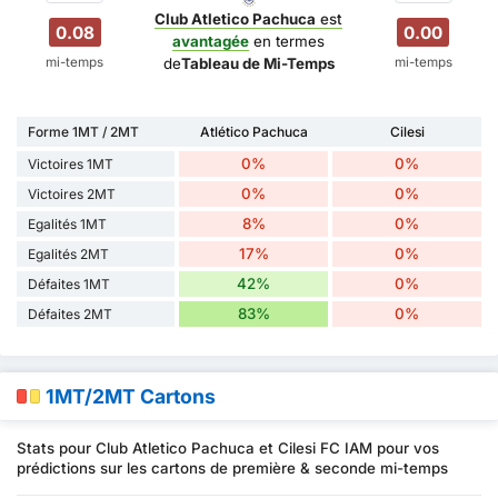
Club Atletico Pachuca
est
0.08
0.00
avantagée
en termes
mi-temps
mi-temps
de
Tableau de Mi-Temps
Forme 1MT / 2MT
Atlético Pachuca
Cilesi
0%
0%
Victoires 1MT
0%
0%
Victoires 2MT
8%
0%
Egalités 1MT
17%
0%
Egalités 2MT
42%
0%
Défaites 1MT
83%
0%
Défaites 2MT
1MT/2MT Cartons
Stats pour Club Atletico Pachuca et Cilesi FC IAM pour vos
prédictions sur les cartons de première & seconde mi-temps