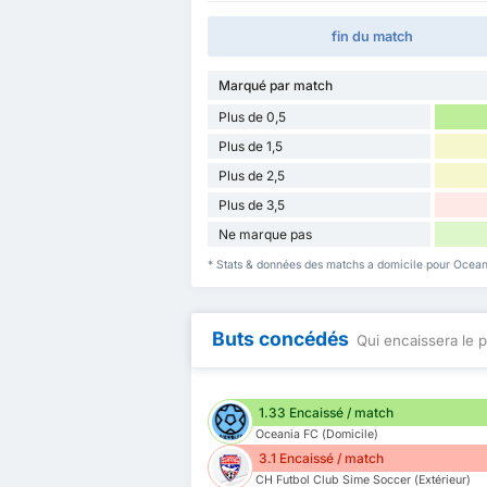
fin du match
Marqué par match
Plus de 0,5
Plus de 1,5
Plus de 2,5
Plus de 3,5
Ne marque pas
* Stats & données des matchs a domicile pour Ocean
Buts concédés
Qui encaissera le p
1.33 Encaissé / match
Oceania FC (Domicile)
3.1 Encaissé / match
CH Futbol Club Sime Soccer (Extérieur)