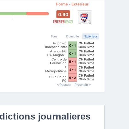
Forme - Extérieur
0.90
L
L
L
W
W
Tous
Domicile
Extérieur
Deportivo
CH Futbol
0 - 1
Independiente
Club Sime
Mexiquense
Soccer
Aragon FC
CH Futbol
0 - 1
CA Aragon II
Club Sime
Soccer
Centro de
CH Futbol
5 - 1
Formacion
Club Sime
Cuauhtemoc
Soccer
F
CH Futbol
4 - 1
Blanco
Metropolitana
Club Sime
Soccer
CH Futbol
Club Union
4 - 2
Club Sime
FC
Soccer
Passés
Prochain
ictions journalieres