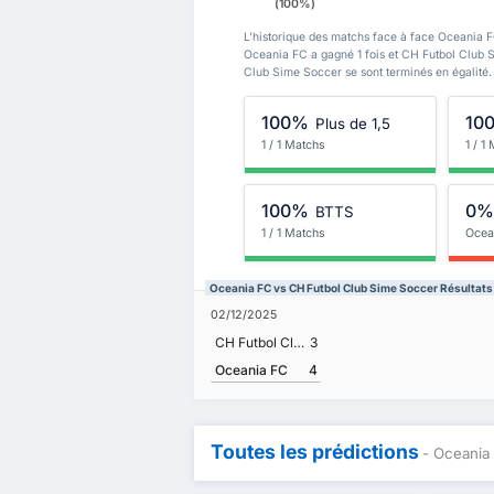
(100%)
L'historique des matchs face à face Oceania F
Oceania FC a gagné 1 fois et CH Futbol Club 
Club Sime Soccer se sont terminés en égalité.
100%
10
Plus de 1,5
1 / 1 Matchs
1 / 1
100%
0
BTTS
1 / 1 Matchs
Ocea
Oceania FC vs CH Futbol Club Sime Soccer Résultat
02/12/2025
CH Futbol Club Sime Soccer
3
Oceania FC
4
Toutes les prédictions
- Oceania