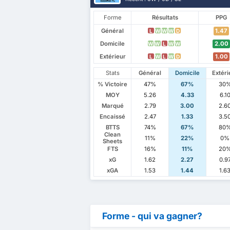
Forme
Résultats
PPG
Général
1.47
L
W
W
W
D
Domicile
2.00
W
W
L
W
W
Extérieur
1.00
L
W
L
W
D
Stats
Général
Domicile
Extéri
% Victoire
47%
67%
30
MOY
5.26
4.33
6.1
Marqué
2.79
3.00
2.6
Encaissé
2.47
1.33
3.5
BTTS
74%
67%
80
Clean
11%
22%
0%
Sheets
FTS
16%
11%
20
xG
1.62
2.27
0.9
xGA
1.53
1.44
1.6
Forme - qui va gagner?