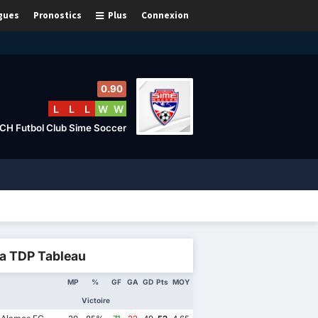
gues
Pronostics
Plus
Connexion
0.90
L
L
L
W
W
CH Futbol Club Sime Soccer
ga TDP Tableau
MP
%
GF
GA
GD
Pts
MOY
Victoire