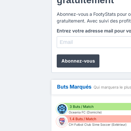
Abonnez-vous a FootyStats pour obt
gratuitement. Avec suivi des profit
Entrez votre adresse mail pour v
Abonnez-vous
Buts Marqués
Qui marquera le plus
3 Buts / Match
Oceania FC (Domicile)
1.4 Buts / Match
CH Futbol Club Sime Soccer (Extérieur)