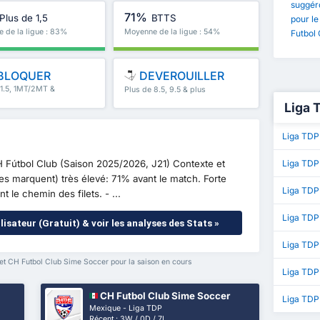
suggéro
71%
Plus de 1,5
BTTS
pour l
 de la ligue : 83%
Moyenne de la ligue : 54%
Futbol
BLOQUER
DEVEROUILLER
 1.5, 1MT/2MT &
Plus de 8.5, 9.5 & plus
Liga 
Liga TDP
 Fútbol Club (Saison 2025/2026, J21) Contexte et
Liga TDP
s marquent) très élevé: 71% avant le match. Forte
Liga TDP
 le chemin des filets. - ...
Liga TDP
lisateur (Gratuit) & voir les analyses des Stats »
Liga TDP 
t CH Futbol Club Sime Soccer pour la saison en cours
Liga TDP
CH Futbol Club Sime Soccer
Liga TDP
Mexique - Liga TDP
Récent : 3W / 0D / 7L