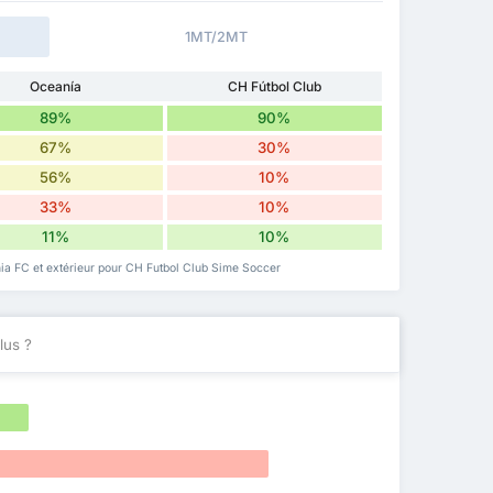
1MT/2MT
Oceanía
CH Fútbol Club
89%
90%
67%
30%
56%
10%
33%
10%
11%
10%
ia FC et extérieur pour CH Futbol Club Sime Soccer
lus ?