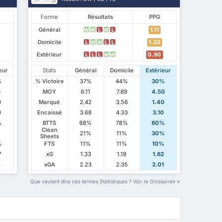
Forme
Résultats
PPG
Général
1.11
W
W
L
W
L
Domicile
1.33
L
W
W
L
L
Extérieur
0.90
L
L
L
W
W
eur
Stats
Général
Domicile
Extérieur
%
% Victoire
37%
44%
30%
0
MOY
6.11
7.89
4.50
0
Marqué
2.42
3.56
1.40
0
Encaissé
3.68
4.33
3.10
%
BTTS
68%
78%
60%
Clean
21%
11%
30%
Sheets
%
FTS
11%
11%
10%
7
xG
1.33
1.19
1.62
3
xGA
2.23
2.35
2.01
Que veulent dire ces termes Statistiques ? Voir le Glossaire