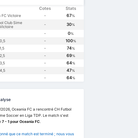
Cotes
Stats
-
67
 FC Victoire
%
ol Club Sime
-
30
%
Victoire
-
0
%
-
100
0,5
%
-
74
1,5
%
-
69
2,5
%
-
64
3,5
%
-
47
4,5
%
-
64
%
alyse
2/2026, Oceania FC a rencontré CH Futbol
ime Soccer en Liga TDP. Le match s'est
é
7 - 1 pour Oceania FC
.
onné que ce match est terminé ; nous vous