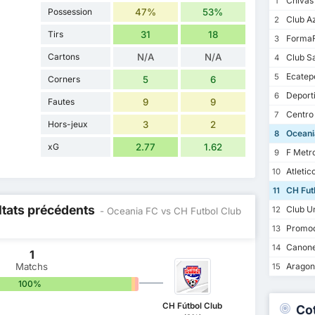
Chivas
1
Possession
47%
53%
Club A
2
Tirs
31
18
FormaF
3
Cartons
N/A
N/A
Club S
4
Ecatep
5
Corners
5
6
Deporti
6
Fautes
9
9
Centro
7
Hors-jeux
3
2
Oceani
8
xG
2.77
1.62
F Metro
9
Atletic
10
CH Futb
11
ltats précédents
Club U
12
- Oceania FC vs CH Futbol Club
Promod
13
Canoner
14
1
Matchs
Aragon 
15
100%
0%
0%
CH Fútbol Club
Co