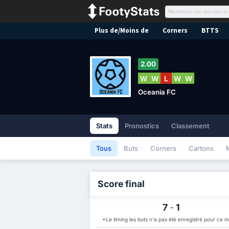
Plus de/Moins de
Corners
BTTS
2.00
W
W
L
W
W
Oceania FC
Stats
Pronostics
Classement
Tous
Buts
Corners
Cartons
Score final
7
-
1
*Le timing les buts n'a pas été enregistré pour ce 