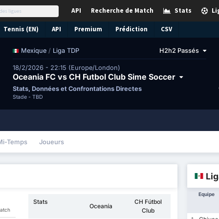
API
Recherche de Match
Stats
Li
Tennis (EN)
API
Premium
Prédiction
CSV
/
Liga TDP
H2h2 Passés
Mexique
18/2/2026 - 22:15 (Europe/London)
Oceania FC vs CH Futbol Club Sime Soccer
Stats, Données et Confrontations Directes
Stade -
TBD
Mi-Temps
Joueurs
Li
Equipe
Stats
CH Fútbol
Oceanía
match
Club