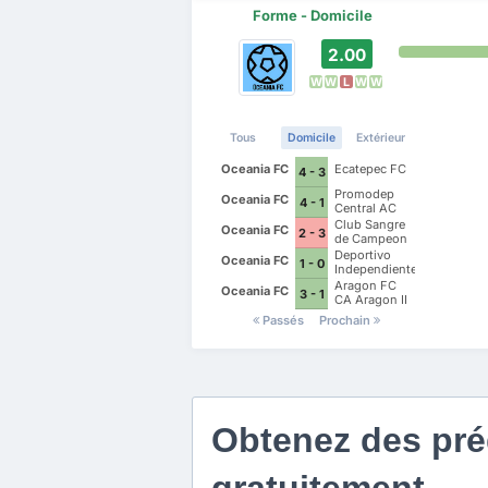
Forme - Domicile
2.00
W
W
L
W
W
Tous
Domicile
Extérieur
Oceania FC
Ecatepec FC
4 - 3
Promodep
Oceania FC
4 - 1
Central AC
Club Sangre
Oceania FC
2 - 3
de Campeon
Deportivo
Oceania FC
1 - 0
Independiente
Mexiquense
Aragon FC
Oceania FC
3 - 1
CA Aragon II
Passés
Prochain
Obtenez des préd
gratuitement