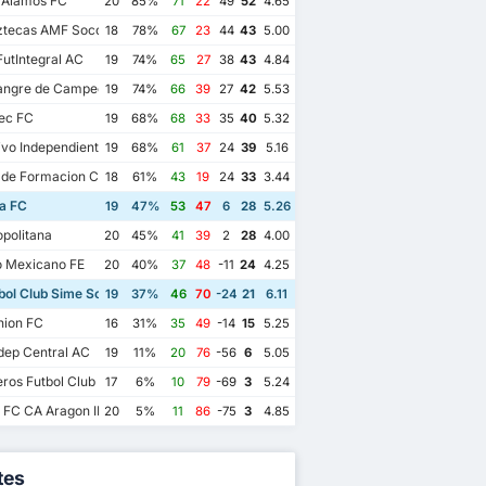
 Alamos FC
20
85%
71
22
49
52
4.65
ztecas AMF Soccer Aragon
18
78%
67
23
44
43
5.00
utIntegral AC
19
74%
65
27
38
43
4.84
angre de Campeon
19
74%
66
39
27
42
5.53
ec FC
19
68%
68
33
35
40
5.32
vo Independiente Mexiquense
19
68%
61
37
24
39
5.16
 de Formacion Cuauhtemoc Blanco
18
61%
43
19
24
33
3.44
a FC
19
47%
53
47
6
28
5.26
politana
20
45%
41
39
2
28
4.00
o Mexicano FE
20
40%
37
48
-11
24
4.25
ol Club Sime Soccer
19
37%
46
70
-24
21
6.11
nion FC
16
31%
35
49
-14
15
5.25
ep Central AC
19
11%
20
76
-56
6
5.05
os Futbol Club II
17
6%
10
79
-69
3
5.24
FC CA Aragon II
20
5%
11
86
-75
3
4.85
tes