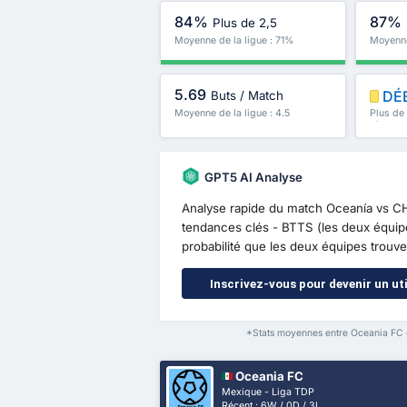
84%
87%
Plus de 2,5
Moyenne de la ligue : 71%
Moyenne
5.69
DÉ
Buts / Match
Moyenne de la ligue : 4.5
Plus de
plus
GPT5 AI Analyse
Analyse rapide du match Oceanía vs CH
tendances clés - BTTS (les deux équipe
probabilité que les deux équipes trouvent
Inscrivez-vous pour devenir un uti
*Stats moyennes entre Oceania FC e
Oceania FC
Mexique - Liga TDP
Récent : 6W / 0D / 3L