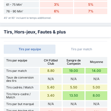
3%
5%
61 - 75 Min'
6%
7%
76 - 90 Min'
45' et 90' incluent le temps additionnel.
Tirs, Hors-jeux, Fautes & plus
Tirs par equipe
Tirs par match
Tirs par equipe
CH Fútbol
Sangre de
Moyenne
Club
Campeón
8.80
19.00
14.00
Tirs par match
Taux de conversion
N/A
N/A
N/A
des tirs
5.40
5.50
5.00
Tirs cadrés / Match
Tirs Hors-cadre /
3.40
13.50
8.00
Match
N/A
N/A
N/A
Tirs par but marqué
Tirs par équipe plus