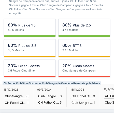
Sangre de Campeon montre que, sur les 5 joués, CH Futbol Club Sime
Soccer a gagné 2 fois et Club Sangre de Campeon a gagné 2 fois. 1 matchs
CH Futbol Club Sime Soccer vs Club Sangre de Campeon se sont terminés
en égalité.
80%
80%
Plus de 1,5
Plus de 2,5
4 / 5 Matchs
4 / 5 Matchs
60%
60%
Plus de 3,5
BTTS
3 / 5 Matchs
3 / 5 Matchs
20%
20%
Clean Sheets
Clean Sheets
CH Futbol Club Sime
Club Sangre de Campeon
Soccer
CH Futbol Club Sime Soccer vs Club Sangre de Campeon Résultats précédents
17/3/2
18/10/2025
09/3/2024
15/11/2023
Club Sangre de Campeon
8
Club Sangre de Campeon
0
CH Futbol Club Sime Soccer
3
CH Futbol Club Sime Soccer
3
CH Futbol Club Sime Soccer
1
Club Sangre de Campeon
1