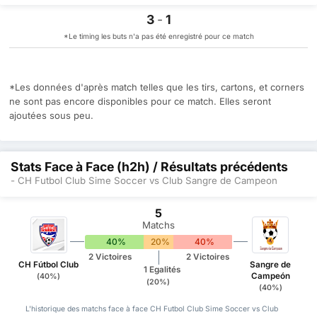
3
-
1
*Le timing les buts n'a pas été enregistré pour ce match
*Les données d'après match telles que les tirs, cartons, et corners
ne sont pas encore disponibles pour ce match. Elles seront
ajoutées sous peu.
Stats Face à Face (h2h) / Résultats précédents
- CH Futbol Club Sime Soccer vs Club Sangre de Campeon
5
Matchs
40%
20%
40%
2 Victoires
2 Victoires
CH Fútbol Club
Sangre de
1 Egalités
Campeón
(40%)
(20%)
(40%)
L'historique des matchs face à face CH Futbol Club Sime Soccer vs Club