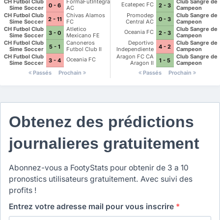
CH Futbol Club
FormaFutIntegral
Club Sangre de
Ecatepec FC
0 - 6
2 - 3
Sime Soccer
AC
Campeon
CH Futbol Club
Chivas Alamos
Promodep
Club Sangre de
2 - 11
0 - 3
Sime Soccer
FC
Central AC
Campeon
CH Futbol Club
Atletico
Club Sangre de
Oceania FC
3 - 0
2 - 3
Sime Soccer
Mexicano FE
Campeon
CH Futbol Club
Canoneros
Deportivo
Club Sangre de
5 - 1
4 - 2
Sime Soccer
Futbol Club II
Independiente
Campeon
Mexiquense
CH Futbol Club
Aragon FC CA
Club Sangre de
Oceania FC
3 - 4
1 - 5
Sime Soccer
Aragon II
Campeon
Passés
Prochain
Passés
Prochain
Obtenez des prédictions
journalieres gratuitement
Abonnez-vous a FootyStats pour obtenir de 3 a 10
pronostics utilisateurs gratuitement. Avec suivi des
profits !
Entrez votre adresse mail pour vous inscrire
*