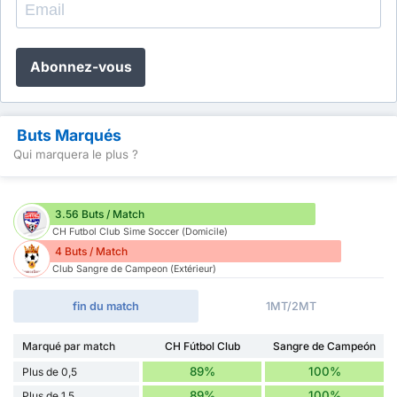
Abonnez-vous
Buts Marqués
Qui marquera le plus ?
3.56 Buts / Match
CH Futbol Club Sime Soccer (Domicile)
4 Buts / Match
Club Sangre de Campeon (Extérieur)
fin du match
1MT/2MT
Marqué par match
CH Fútbol Club
Sangre de Campeón
89%
100%
Plus de 0,5
89%
100%
Plus de 1,5