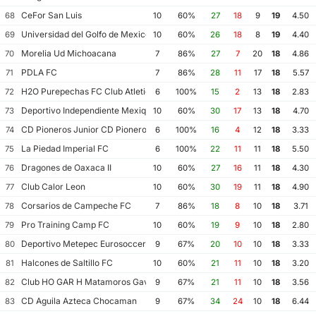
CeFor San Luis
68
10
60%
27
18
9
19
4.50
Universidad del Golfo de Mexico FC
69
10
60%
26
18
8
19
4.40
Morelia Ud Michoacana
70
7
86%
27
7
20
18
4.86
PDLA FC
71
7
86%
28
11
17
18
5.57
H2O Purepechas FC Club Atletico Morelia II
72
6
100%
15
2
13
18
2.83
Deportivo Independiente Mexiquense
73
10
60%
30
17
13
18
4.70
CD Pioneros Junior CD Pioneros de Cancun II
74
6
100%
16
4
12
18
3.33
La Piedad Imperial FC
75
6
100%
22
11
11
18
5.50
Dragones de Oaxaca II
76
10
60%
27
16
11
18
4.30
Club Calor Leon
77
10
60%
30
19
11
18
4.90
Corsarios de Campeche FC
78
7
86%
18
8
10
18
3.71
Pro Training Camp FC
79
10
60%
19
9
10
18
2.80
Deportivo Metepec Eurosoccer FC
80
9
67%
20
10
10
18
3.33
Halcones de Saltillo FC
81
10
60%
21
11
10
18
3.20
Club HO GAR H Matamoros Gavilanes FC Matamoros II
82
9
67%
21
11
10
18
3.56
CD Aguila Azteca Chocaman
83
9
67%
34
24
10
18
6.44