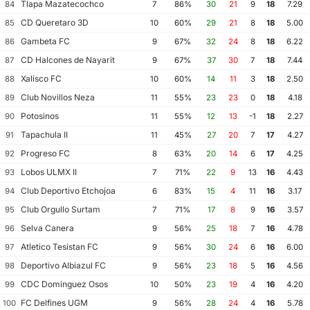
Tlapa Mazatecochco
84
7
86%
30
21
9
18
7.29
CD Queretaro 3D
85
10
60%
29
21
8
18
5.00
Gambeta FC
86
9
67%
32
24
8
18
6.22
CD Halcones de Nayarit
87
9
67%
37
30
7
18
7.44
Xalisco FC
88
10
60%
14
11
3
18
2.50
Club Novillos Neza
89
11
55%
23
23
0
18
4.18
Potosinos
90
11
55%
12
13
-1
18
2.27
Tapachula II
91
11
45%
27
20
7
17
4.27
Progreso FC
92
8
63%
20
14
6
17
4.25
Lobos ULMX II
93
7
71%
22
9
13
16
4.43
Club Deportivo Etchojoa
94
6
83%
15
4
11
16
3.17
Club Orgullo Surtam
95
7
71%
17
8
9
16
3.57
Selva Canera
96
9
56%
25
18
7
16
4.78
Atletico Tesistan FC
97
9
56%
30
24
6
16
6.00
Deportivo Albiazul FC
98
9
56%
23
18
5
16
4.56
CDC Dominguez Osos
99
10
50%
23
19
4
16
4.20
FC Delfines UGM
100
9
56%
28
24
4
16
5.78