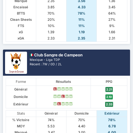
Marqué
2.35
3.56
1.36
Encaissé
3.85
4.33
3.45
BTTS
70%
78%
64%
Clean Sheets
20%
11%
27%
FTS
10%
11%
9%
xG
1.39
1.19
1.66
xGA
2.33
2.35
2.31
Club Sangre de Campeon
Mexique - Liga TDP
Récent : 7W / 0D / 2L
Forme
Résultats
PPG
Général
L
W
W
W
W
2.21
Domicile
W
W
L
W
W
2.10
Extérieur
W
L
W
W
W
2.33
Stats
Général
Domicile
Extérieur
% Victoire
74%
70%
78%
MOY
5.53
4.40
6.78
Marqué
3.47
3.00
4.00