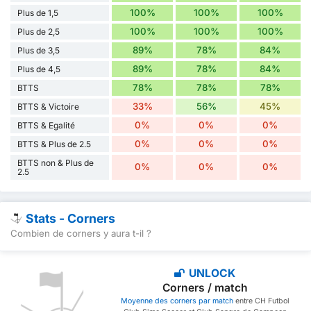
100%
100%
100%
Plus de 1,5
100%
100%
100%
Plus de 2,5
89%
78%
84%
Plus de 3,5
89%
78%
84%
Plus de 4,5
78%
78%
78%
BTTS
33%
56%
45%
BTTS & Victoire
0%
0%
0%
BTTS & Egalité
0%
0%
0%
BTTS & Plus de 2.5
BTTS non & Plus de
0%
0%
0%
2.5
Stats - Corners
Combien de corners y aura t-il ?
UNLOCK
Corners / match
Moyenne des corners par match
entre CH Futbol