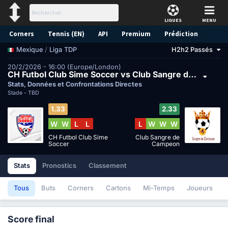
LIGUES
MENU
Corners
Tennis (EN)
API
Premium
Prédiction
/
Liga TDP
H2h2 Passés
Mexique
20/2/2026 - 16:00 (Europe/London)
CH Futbol Club Sime Soccer vs Club Sangre de Campeon
Stats, Données et Confrontations Directes
Stade -
TBD
1.33
2.33
W
W
L
L
L
W
W
W
CH Futbol Club Sime
Club Sangre de
Soccer
Campeon
Stats
Pronostics
Classement
Tous
Buts
Corners
Cartons
Mi-Temps
Joueurs
Score final