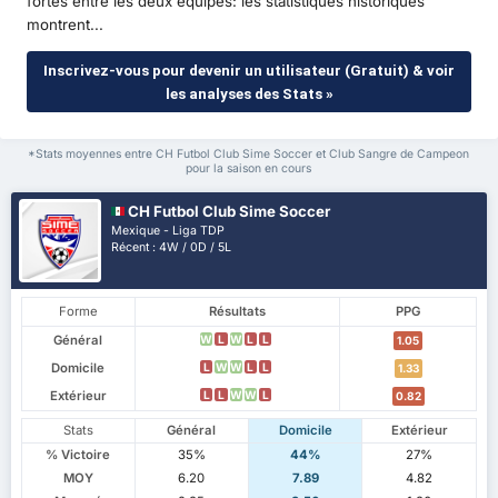
fortes entre les deux équipes: les statistiques historiques
montrent...
Inscrivez-vous pour devenir un utilisateur (Gratuit) & voir
les analyses des Stats »
*Stats moyennes entre CH Futbol Club Sime Soccer et Club Sangre de Campeon
pour la saison en cours
CH Futbol Club Sime Soccer
Mexique - Liga TDP
Récent : 4W / 0D / 5L
Forme
Résultats
PPG
Général
W
L
W
L
L
1.05
Domicile
L
W
W
L
L
1.33
Extérieur
L
L
W
W
L
0.82
Stats
Général
Domicile
Extérieur
% Victoire
35%
44%
27%
MOY
6.20
7.89
4.82