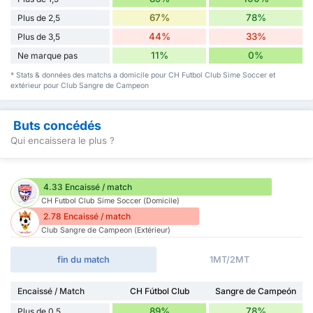
67%
78%
Plus de 2,5
44%
33%
Plus de 3,5
11%
0%
Ne marque pas
* Stats & données des matchs a domicile pour CH Futbol Club Sime Soccer et
extérieur pour Club Sangre de Campeon
Buts concédés
Qui encaissera le plus ?
4.33 Encaissé / match
CH Futbol Club Sime Soccer (Domicile)
2.78 Encaissé / match
Club Sangre de Campeon (Extérieur)
fin du match
1MT/2MT
Encaissé / Match
CH Fútbol Club
Sangre de Campeón
89%
78%
Plus de 0,5