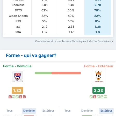
Encaissé
2.05
1.40
2.78
BTTS
63%
50%
78%
Clean Sheets
32%
40%
22%
FTS
5%
10%
0%
xG
2.12
2.38
1.36
xGA
1.32
1.17
1.8
Que veulent dire ces termes Statistiques ? Voir le Glossaire
Forme - qui va gagner?
Forme - Domicile
Forme - Extérieur
1.33
2.33
L
W
W
L
L
W
L
W
W
W
Tous
Domicile
Extérieur
Tous
Domicile
Extérieur