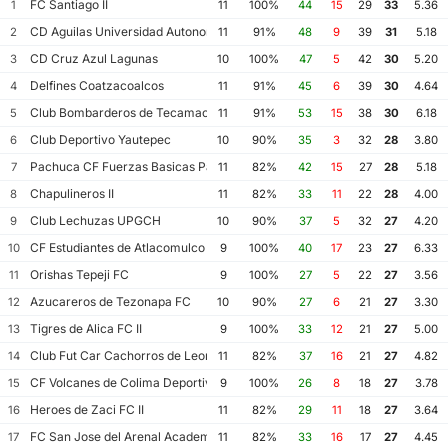
FC Santiago II
1
11
100%
44
15
29
33
5.36
CD Aguilas Universidad Autonoma de Guerrero
2
11
91%
48
9
39
31
5.18
CD Cruz Azul Lagunas
3
10
100%
47
5
42
30
5.20
Delfines Coatzacoalcos
4
11
91%
45
6
39
30
4.64
Club Bombarderos de Tecamac
5
11
91%
53
15
38
30
6.18
Club Deportivo Yautepec
6
10
90%
35
3
32
28
3.80
Pachuca CF Fuerzas Basicas Pachuca CF III
7
11
82%
42
15
27
28
5.18
Chapulineros II
8
11
82%
33
11
22
28
4.00
Club Lechuzas UPGCH
9
10
90%
37
5
32
27
4.20
CF Estudiantes de Atlacomulco
10
9
100%
40
17
23
27
6.33
Orishas Tepeji FC
11
9
100%
27
5
22
27
3.56
Azucareros de Tezonapa FC
12
10
90%
27
6
21
27
3.30
Tigres de Alica FC II
13
9
100%
33
12
21
27
5.00
Club Fut Car Cachorros de Leon
14
11
82%
37
16
21
27
4.82
CF Volcanes de Colima Deportivo Tala
15
9
100%
26
8
18
27
3.78
Heroes de Zaci FC II
16
11
82%
29
11
18
27
3.64
FC San Jose del Arenal Academia America Leyendas
17
11
82%
33
16
17
27
4.45