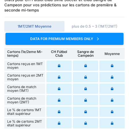
Campeon pour vos prédictions sur les cartons de première &
seconde mi-temps
1MT/2MT Moyenne
plus de 0.5 ~ 3 (1MT/2MT)
DATA FOR PREMIUM MEMBERS ONLY
Cartons (1e/2eme Mi-
CH Fútbol
Sangre de
Moyenne
temps)
Club
Campeón
Cartons reçus en 1MT
moyen
Cartons reçus en 2MT
moyen
Cartons de match
moyen (1MT)
Cartons de match
moyen (2MT)
Le % de cartons 1MT
était supérieur
Le % de cartons 2MT
était supérieur