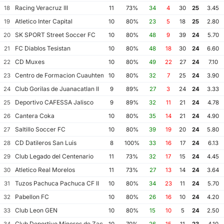
Racing Veracruz III
18
11
73%
34
4
30
25
3.45
Atletico Inter Capital
19
10
80%
23
5
18
25
2.80
SK SPORT Street Soccer FC
20
10
80%
48
9
39
24
5.70
FC Diablos Tesistan
21
10
80%
48
18
30
24
6.60
CD Muxes
22
10
80%
49
22
27
24
7.10
Centro de Formacion Cuauhtemoc Blanco
23
10
80%
32
7
25
24
3.90
Club Gorilas de Juanacatlan II
24
9
89%
27
3
24
24
3.33
Deportivo CAFESSA Jalisco
25
9
89%
32
11
21
24
4.78
Cantera Coka
26
10
80%
35
14
21
24
4.90
Saltillo Soccer FC
27
10
80%
39
19
20
24
5.80
CD Datileros San Luis
28
8
100%
33
16
17
24
6.13
Club Legado del Centenario
29
11
73%
32
17
15
24
4.45
Atletico Real Morelos
30
11
73%
27
13
14
24
3.64
Tuzos Pachuca Pachuca CF II
31
10
80%
34
23
11
24
5.70
Pabellon FC
32
10
80%
26
16
10
24
4.20
Club Leon GEN
33
10
80%
15
10
5
24
2.50
Club Deportivo Mineros de Zacatecas II
34
10
70%
26
15
11
23
4.10