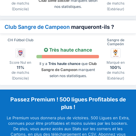
Club Sime Soccer
marquent selon
de matchs
de matchs
nos statistiques.
(Domicile)
(Extérieur)
Club Sangre de Campeon
marqueront-ils ?
CH Fútbol Club
Sangre de
Campeón
Très haute chance
Score Nul en
Marqué en
Il y a
Très haute chance
que
Club
11%
100%
Sangre de Campeon
marquent
de matchs
de matchs
selon nos statistiques.
(Domicile)
(Extérieur)
Passez Premium ! 500 ligues Profitables de
plus !
Le Premium vous donnera plus de victoires. 500 Ligues en Extra,
connues pour être profitables et moins suivies par les bookers.
De plus, vous aurez accès aux Stats sur les corners et les
Cartons, en plus des téléchargement en CSV. Abonnez vous