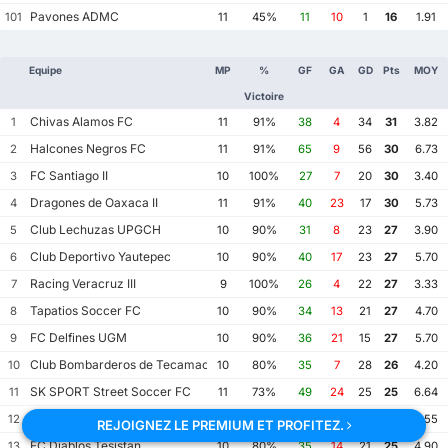
Pavones ADMC
101
11
45%
11
10
1
16
1.91
Equipe
MP
%
GF
GA
GD
Pts
MOY
Victoire
Chivas Alamos FC
1
11
91%
38
4
34
31
3.82
Halcones Negros FC
2
11
91%
65
9
56
30
6.73
FC Santiago II
3
10
100%
27
7
20
30
3.40
Dragones de Oaxaca II
4
11
91%
40
23
17
30
5.73
Club Lechuzas UPGCH
5
10
90%
31
8
23
27
3.90
Club Deportivo Yautepec
6
10
90%
40
17
23
27
5.70
Racing Veracruz III
7
9
100%
26
4
22
27
3.33
Tapatios Soccer FC
8
10
90%
34
13
21
27
4.70
FC Delfines UGM
9
10
90%
36
21
15
27
5.70
Club Bombarderos de Tecamac
10
10
80%
35
7
28
26
4.20
SK SPORT Street Soccer FC
11
11
73%
49
24
25
25
6.64
FormaFutIntegral AC
12
11
73%
36
14
22
25
4.55
REJOIGNEZ LE PREMIUM ET PROFITEZ.
FC Diablos Tesistan
13
10
80%
35
14
21
25
4.90