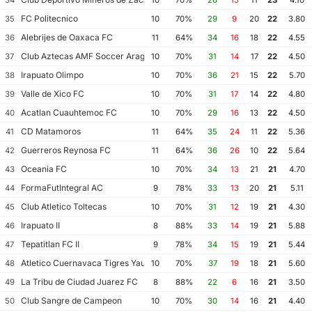
FC Politecnico
35
10
70%
29
9
20
22
3.80
Alebrijes de Oaxaca FC
36
11
64%
34
16
18
22
4.55
Club Aztecas AMF Soccer Aragon
37
10
70%
31
14
17
22
4.50
Irapuato Olimpo
38
10
70%
36
21
15
22
5.70
Valle de Xico FC
39
10
70%
31
17
14
22
4.80
Acatlan Cuauhtemoc FC
40
10
70%
29
16
13
22
4.50
CD Matamoros
41
11
64%
35
24
11
22
5.36
Guerreros Reynosa FC
42
11
64%
36
26
10
22
5.64
Oceania FC
43
10
70%
34
13
21
21
4.70
FormaFutIntegral AC
44
9
78%
33
13
20
21
5.11
Club Atletico Toltecas
45
10
70%
31
12
19
21
4.30
Irapuato II
46
8
88%
33
14
19
21
5.88
Tepatitlan FC II
47
9
78%
34
15
19
21
5.44
Atletico Cuernavaca Tigres Yautepec
48
10
70%
37
19
18
21
5.60
La Tribu de Ciudad Juarez FC
49
8
88%
22
6
16
21
3.50
Club Sangre de Campeon
50
10
70%
30
14
16
21
4.40