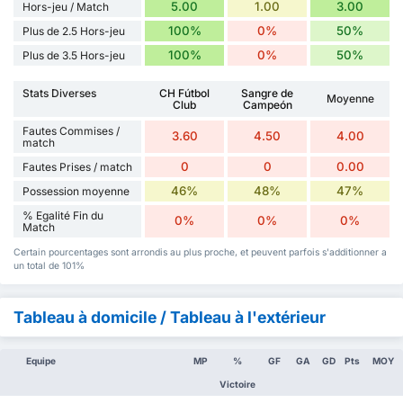
5.00
1.00
3.00
Hors-jeu / Match
100%
0%
50%
Plus de 2.5 Hors-jeu
100%
0%
50%
Plus de 3.5 Hors-jeu
Stats Diverses
CH Fútbol
Sangre de
Moyenne
Club
Campeón
Fautes Commises /
3.60
4.50
4.00
match
0
0
0.00
Fautes Prises / match
46%
48%
47%
Possession moyenne
% Egalité Fin du
0%
0%
0%
Match
Certain pourcentages sont arrondis au plus proche, et peuvent parfois s'additionner a
un total de 101%
Tableau à domicile / Tableau à l'extérieur
Equipe
MP
%
GF
GA
GD
Pts
MOY
Victoire