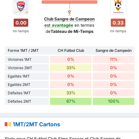
Club Sangre de Campeon
0.00
0.33
est
avantagée
en termes
mi-temps
mi-temps
de
Tableau de Mi-Temps
Forme 1MT / 2MT
CH Fútbol Club
Sangre de Campeón
0%
11%
Victoires 1MT
33%
0%
Victoires 2MT
0%
0%
Egalités 1MT
0%
0%
Egalités 2MT
33%
0%
Défaites 1MT
67%
100%
Défaites 2MT
1MT/2MT Cartons
Stats pour CH Futbol Club Sime Soccer et Club Sangre de