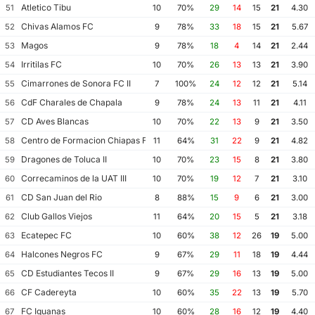
Atletico Tibu
51
10
70%
29
14
15
21
4.30
Chivas Alamos FC
52
9
78%
33
18
15
21
5.67
Magos
53
9
78%
18
4
14
21
2.44
Irritilas FC
54
10
70%
26
13
13
21
3.90
Cimarrones de Sonora FC II
55
7
100%
24
12
12
21
5.14
CdF Charales de Chapala
56
9
78%
24
13
11
21
4.11
CD Aves Blancas
57
10
70%
22
13
9
21
3.50
Centro de Formacion Chiapas Futbol
58
11
64%
31
22
9
21
4.82
Dragones de Toluca II
59
10
70%
23
15
8
21
3.80
Correcaminos de la UAT III
60
10
70%
19
12
7
21
3.10
CD San Juan del Rio
61
8
88%
15
9
6
21
3.00
Club Gallos Viejos
62
11
64%
20
15
5
21
3.18
Ecatepec FC
63
10
60%
38
12
26
19
5.00
Halcones Negros FC
64
9
67%
29
11
18
19
4.44
CD Estudiantes Tecos II
65
9
67%
29
16
13
19
5.00
CF Cadereyta
66
10
60%
35
22
13
19
5.70
FC Iguanas
67
10
60%
28
16
12
19
4.40