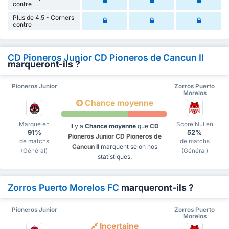
contre
Plus de 4,5 - Corners
contre
CD Pioneros Junior CD Pioneros de Cancun II
marqueront-ils ?
Pioneros Junior
Zorros Puerto
Morelos
Chance moyenne
Marqué en
Score Nul en
Il y a
Chance moyenne
que
CD
91%
52%
Pioneros Junior CD Pioneros de
de matchs
de matchs
Cancun II
marquent selon nos
(Général)
(Général)
statistiques.
Zorros Puerto Morelos FC
marqueront-ils ?
Pioneros Junior
Zorros Puerto
Morelos
Incertaine