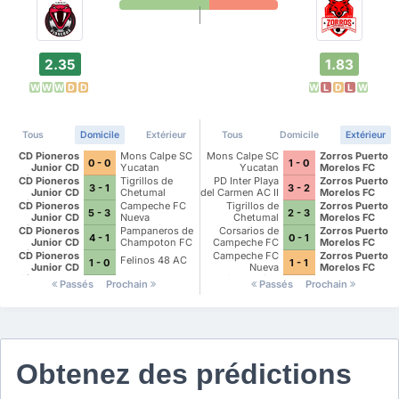
2.35
1.83
W
W
W
D
D
W
L
D
L
W
Tous
Domicile
Extérieur
Tous
Domicile
Extérieur
CD Pioneros
Mons Calpe SC
Mons Calpe SC
Zorros Puerto
0 - 0
1 - 0
Junior CD
Yucatan
Yucatan
Morelos FC
Pioneros de
CD Pioneros
Tigrillos de
PD Inter Playa
Zorros Puerto
3 - 1
3 - 2
Cancun II
Junior CD
Chetumal
del Carmen AC II
Morelos FC
Pioneros de
CD Pioneros
Campeche FC
Tigrillos de
Zorros Puerto
5 - 3
2 - 3
Cancun II
Junior CD
Nueva
Chetumal
Morelos FC
Pioneros de
Generacion
CD Pioneros
Pampaneros de
Corsarios de
Zorros Puerto
4 - 1
0 - 1
Cancun II
Junior CD
Champoton FC
Campeche FC
Morelos FC
Pioneros de
CD Pioneros
Campeche FC
Zorros Puerto
Felinos 48 AC
1 - 0
1 - 1
Cancun II
Junior CD
Nueva
Morelos FC
Pioneros de
Generacion
Passés
Prochain
Passés
Prochain
Cancun II
Obtenez des prédictions