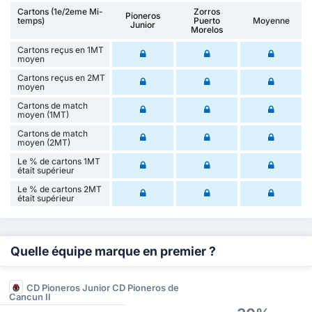
Cartons (1e/2eme Mi-
Zorros
Pioneros
temps)
Puerto
Moyenne
Junior
Morelos
Cartons reçus en 1MT
moyen
Cartons reçus en 2MT
moyen
Cartons de match
moyen (1MT)
Cartons de match
moyen (2MT)
Le % de cartons 1MT
était supérieur
Le % de cartons 2MT
était supérieur
Quelle équipe marque en premier ?
CD Pioneros Junior CD Pioneros de
Cancun II