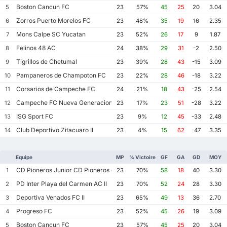
Boston Cancun FC
5
23
57%
45
25
20
3.04
Zorros Puerto Morelos FC
6
23
48%
35
19
16
2.35
Mons Calpe SC Yucatan
7
23
52%
26
17
9
1.87
Felinos 48 AC
8
24
38%
29
31
-2
2.50
Tigrillos de Chetumal
9
23
39%
28
43
-15
3.09
Pampaneros de Champoton FC
10
23
22%
28
46
-18
3.22
Corsarios de Campeche FC
11
24
21%
18
43
-25
2.54
Campeche FC Nueva Generacion
12
23
17%
23
51
-28
3.22
ISG Sport FC
13
23
9%
12
45
-33
2.48
Club Deportivo Zitacuaro II
14
23
4%
15
62
-47
3.35
Equipe
MP
% Victoire
GF
GA
GD
MOY
CD Pioneros Junior CD Pioneros de Cancun II
1
23
70%
58
18
40
3.30
PD Inter Playa del Carmen AC II
2
23
70%
52
24
28
3.30
Deportiva Venados FC II
3
23
65%
49
13
36
2.70
Progreso FC
4
23
52%
45
26
19
3.09
Boston Cancun FC
5
23
57%
45
25
20
3.04