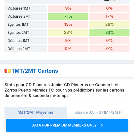
9%
0%
Victoires 1MT
71%
17%
Victoires 2MT
13%
26%
Egalités 1MT
28%
83%
Egalités 2MT
9%
0%
Défaites 1MT
0%
0%
Défaites 2MT
1MT/2MT Cartons
Stats pour CD Pioneros Junior CD Pioneros de Cancun II et
Zorros Puerto Morelos FC pour vos prédictions sur les cartons
de première & seconde mi-temps
1MT/2MT Moyenne
plus de 0.5 ~ 3 (1MT/2MT)
DATA FOR PREMIUM MEMBERS ONLY