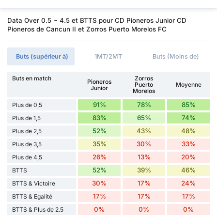
Data Over 0.5 ~ 4.5 et BTTS pour CD Pioneros Junior CD
Pioneros de Cancun II et Zorros Puerto Morelos FC
Buts (supérieur à)
1MT/2MT
Buts (Moins de)
Buts en match
Zorros
Pioneros
Puerto
Moyenne
Junior
Morelos
91%
78%
85%
Plus de 0,5
83%
65%
74%
Plus de 1,5
52%
43%
48%
Plus de 2,5
35%
30%
33%
Plus de 3,5
26%
13%
20%
Plus de 4,5
52%
39%
46%
BTTS
30%
17%
24%
BTTS & Victoire
17%
17%
17%
BTTS & Egalité
0%
0%
0%
BTTS & Plus de 2.5