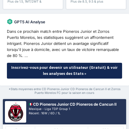
Plus de 1.5, 1MT/2MT &
Plus de 8.5, 9.5 & plus
plus
GPT5 AI Analyse
Dans ce prochain match entre Pioneros Junior et Zorros
Puerto Morelos, les statistiques suggèrent un affrontement
intrigant. Pioneros Junior détient un avantage significatif
lorsqu'il joue à domicile, avec un taux de victoire remarquable
de 80 %. ...
Inscrivez-vous pour devenir un utilisateur (Gratuit) & voir
les analyses des Stats »
*Stats moyennes entre CD Pioneros Junior CD Pioneros de Cancun II et Zorros
Puerto Morelos FC pour la saison en cours
CD Pioneros Junior CD Pioneros de Cancun II
Mexique - Liga TDP Group 1
Récent : 16W / 6D / 1L