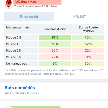
1.52 Buts / Match
Zorros Puerto Morelos FC (Extérieur)
fin du match
1MT/2MT
Marqué par match
Zorros Puerto
Pioneros Junior
Morelos
91%
70%
Plus de 0,5
70%
52%
Plus de 1,5
35%
22%
Plus de 2,5
22%
9%
Plus de 3,5
9%
30%
Ne marque pas
* Les Stats incluent les parties à domicile et à l'extérieur que CD Pioneros Junior CD
Pioneros de Cancun II et Zorros Puerto Morelos FC ont joué.
Buts concédés
Qui encaissera le plus ?