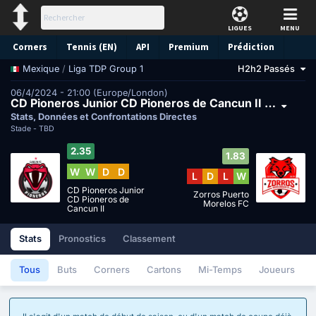
LIGUES
MENU
Corners
Tennis (EN)
API
Premium
Prédiction
/
Liga TDP Group 1
H2h2 Passés
Mexique
06/4/2024 - 21:00 (Europe/London)
CD Pioneros Junior CD Pioneros de Cancun II vs Zorros Puerto Morelos FC
Stats, Données et Confrontations Directes
Stade -
TBD
2.35
1.83
W
W
D
D
L
D
L
W
CD Pioneros Junior
Zorros Puerto
CD Pioneros de
Morelos FC
Cancun II
Stats
Pronostics
Classement
Tous
Buts
Corners
Cartons
Mi-Temps
Joueurs