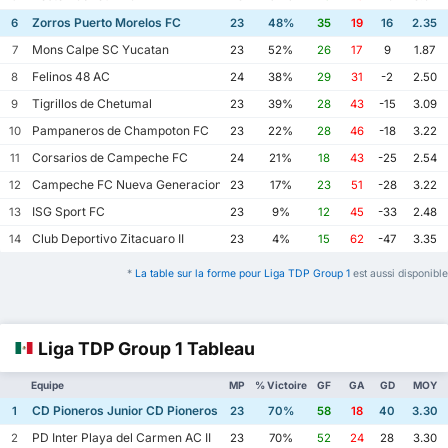
Zorros Puerto Morelos FC
6
23
48%
35
19
16
2.35
Mons Calpe SC Yucatan
7
23
52%
26
17
9
1.87
Felinos 48 AC
8
24
38%
29
31
-2
2.50
Tigrillos de Chetumal
9
23
39%
28
43
-15
3.09
Pampaneros de Champoton FC
10
23
22%
28
46
-18
3.22
Corsarios de Campeche FC
11
24
21%
18
43
-25
2.54
Campeche FC Nueva Generacion
12
23
17%
23
51
-28
3.22
ISG Sport FC
13
23
9%
12
45
-33
2.48
Club Deportivo Zitacuaro II
14
23
4%
15
62
-47
3.35
*
La table sur la forme pour Liga TDP Group 1
est aussi disponible
Liga TDP Group 1 Tableau
Equipe
MP
% Victoire
GF
GA
GD
MOY
CD Pioneros Junior CD Pioneros de Cancun II
1
23
70%
58
18
40
3.30
PD Inter Playa del Carmen AC II
2
23
70%
52
24
28
3.30