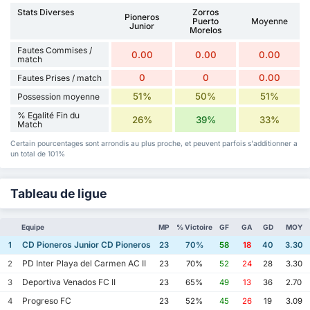
Stats Diverses
Zorros
Pioneros
Puerto
Moyenne
Junior
Morelos
Fautes Commises /
0.00
0.00
0.00
match
0
0
0.00
Fautes Prises / match
51%
50%
51%
Possession moyenne
% Egalité Fin du
26%
39%
33%
Match
Certain pourcentages sont arrondis au plus proche, et peuvent parfois s'additionner a
un total de 101%
Tableau de ligue
Equipe
MP
% Victoire
GF
GA
GD
MOY
CD Pioneros Junior CD Pioneros de Cancun II
1
23
70%
58
18
40
3.30
PD Inter Playa del Carmen AC II
2
23
70%
52
24
28
3.30
Deportiva Venados FC II
3
23
65%
49
13
36
2.70
Progreso FC
4
23
52%
45
26
19
3.09