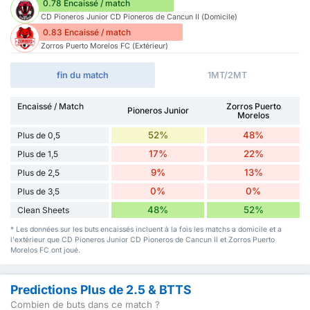
0.78 Encaissé / match
CD Pioneros Junior CD Pioneros de Cancun II (Domicile)
0.83 Encaissé / match
Zorros Puerto Morelos FC (Extérieur)
fin du match
1MT/2MT
Encaissé / Match
Zorros Puerto
Pioneros Junior
Morelos
52%
48%
Plus de 0,5
17%
22%
Plus de 1,5
9%
13%
Plus de 2,5
0%
0%
Plus de 3,5
48%
52%
Clean Sheets
* Les données sur les buts encaissés incluent à la fois les matchs a domicile et a
l'extérieur que CD Pioneros Junior CD Pioneros de Cancun II et Zorros Puerto
Morelos FC ont joué.
Predictions Plus de 2.5 & BTTS
Combien de buts dans ce match ?