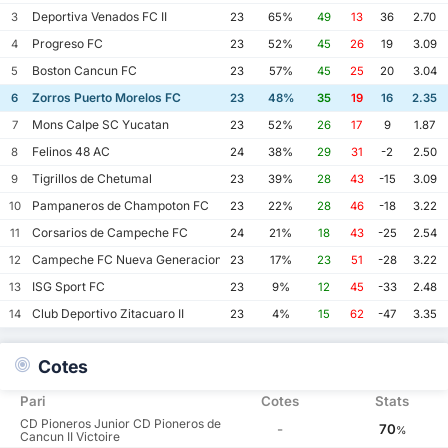
Deportiva Venados FC II
3
23
65%
49
13
36
2.70
Progreso FC
4
23
52%
45
26
19
3.09
Boston Cancun FC
5
23
57%
45
25
20
3.04
Zorros Puerto Morelos FC
6
23
48%
35
19
16
2.35
Mons Calpe SC Yucatan
7
23
52%
26
17
9
1.87
Felinos 48 AC
8
24
38%
29
31
-2
2.50
Tigrillos de Chetumal
9
23
39%
28
43
-15
3.09
Pampaneros de Champoton FC
10
23
22%
28
46
-18
3.22
Corsarios de Campeche FC
11
24
21%
18
43
-25
2.54
Campeche FC Nueva Generacion
12
23
17%
23
51
-28
3.22
ISG Sport FC
13
23
9%
12
45
-33
2.48
Club Deportivo Zitacuaro II
14
23
4%
15
62
-47
3.35
Cotes
Pari
Cotes
Stats
CD Pioneros Junior CD Pioneros de
-
70
%
Cancun II Victoire