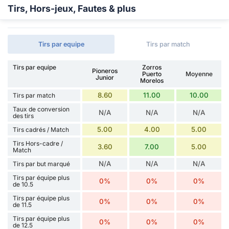
Tirs, Hors-jeux, Fautes & plus
Tirs par equipe
Tirs par match
Tirs par equipe
Zorros
Pioneros
Puerto
Moyenne
Junior
Morelos
8.60
11.00
10.00
Tirs par match
Taux de conversion
N/A
N/A
N/A
des tirs
5.00
4.00
5.00
Tirs cadrés / Match
Tirs Hors-cadre /
3.60
7.00
5.00
Match
N/A
N/A
N/A
Tirs par but marqué
Tirs par équipe plus
0%
0%
0%
de 10.5
Tirs par équipe plus
0%
0%
0%
de 11.5
Tirs par équipe plus
0%
0%
0%
de 12.5