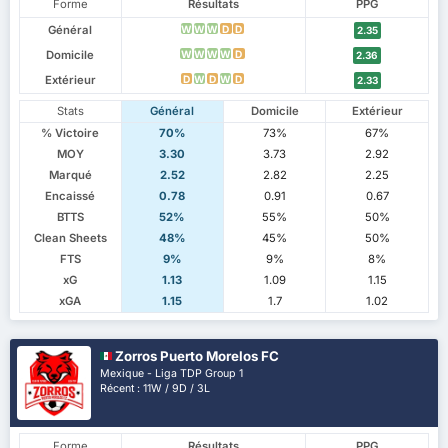
Forme
Résultats
PPG
Général
W
W
W
D
D
2.35
Domicile
W
W
W
W
D
2.36
Extérieur
D
W
D
W
D
2.33
Stats
Général
Domicile
Extérieur
% Victoire
70%
73%
67%
MOY
3.30
3.73
2.92
Marqué
2.52
2.82
2.25
Encaissé
0.78
0.91
0.67
BTTS
52%
55%
50%
Clean Sheets
48%
45%
50%
FTS
9%
9%
8%
xG
1.13
1.09
1.15
xGA
1.15
1.7
1.02
Zorros Puerto Morelos FC
Mexique - Liga TDP Group 1
Récent : 11W / 9D / 3L
Forme
Résultats
PPG