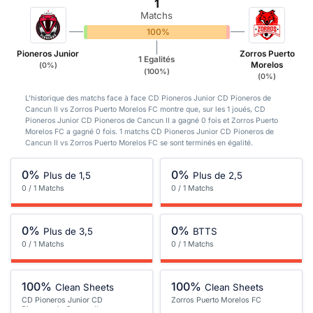
1
Matchs
0%
100%
0%
Pioneros Junior
Zorros Puerto
1 Egalités
Morelos
(0%)
(100%)
(0%)
L'historique des matchs face à face CD Pioneros Junior CD Pioneros de
Cancun II vs Zorros Puerto Morelos FC montre que, sur les 1 joués, CD
Pioneros Junior CD Pioneros de Cancun II a gagné 0 fois et Zorros Puerto
Morelos FC a gagné 0 fois. 1 matchs CD Pioneros Junior CD Pioneros de
Cancun II vs Zorros Puerto Morelos FC se sont terminés en égalité.
0%
0%
Plus de 1,5
Plus de 2,5
0 / 1 Matchs
0 / 1 Matchs
0%
0%
Plus de 3,5
BTTS
0 / 1 Matchs
0 / 1 Matchs
100%
100%
Clean Sheets
Clean Sheets
CD Pioneros Junior CD
Zorros Puerto Morelos FC
Pioneros de Cancun II