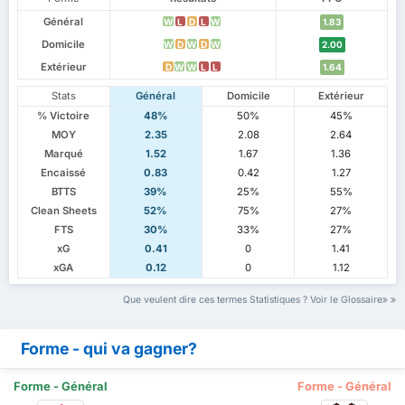
Général
W
L
D
L
W
1.83
Domicile
W
D
W
D
W
2.00
Extérieur
D
W
W
L
L
1.64
Stats
Général
Domicile
Extérieur
% Victoire
48%
50%
45%
MOY
2.35
2.08
2.64
Marqué
1.52
1.67
1.36
Encaissé
0.83
0.42
1.27
BTTS
39%
25%
55%
Clean Sheets
52%
75%
27%
FTS
30%
33%
27%
xG
0.41
0
1.41
xGA
0.12
0
1.12
Que veulent dire ces termes Statistiques ? Voir le Glossaire
Forme - qui va gagner?
Forme - Général
Forme - Général