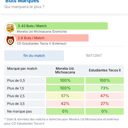
Buts Marqués
Qui marquera le plus ?
3.42 Buts / Match
Morelia Ud Michoacana (Domicile)
2.6 Buts / Match
CD Estudiantes Tecos II (Extérieur)
fin du match
1MT/2MT
Marqué par match
Morelia Ud.
Estudiantes Tecos II
Michoacana
100%
100%
Plus de 0,5
100%
73%
Plus de 1,5
57%
47%
Plus de 2,5
42%
27%
Plus de 3,5
0%
0%
Ne marque pas
* Stats & données des matchs a domicile pour Morelia Ud Michoacana et extérieur
pour CD Estudiantes Tecos II