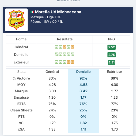
saison en cours
Morelia Ud Michoacana
Mexique - Liga TDP
Récent : 11W / 0D / 1L
Forme
Résultats
PPG
Général
W
W
D
W
D
2.52
Domicile
W
W
W
W
W
2.75
Extérieur
W
W
W
D
D
2.31
Stats
Général
Domicile
Extérieur
% Victoire
80%
92%
69%
MOY
4.28
4.58
4.00
Marqué
3.08
3.42
2.77
Encaissé
1.20
1.17
1.23
BTTS
76%
75%
77%
Clean Sheets
24%
25%
23%
FTS
0%
0%
0%
xG
1.79
1.82
1.75
xGA
1.33
1.11
1.76