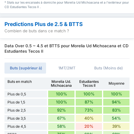
* Stats sur les encaissés à domicile pour Morelia Ud Michoacana et a l'extérieur pour
CD Estudiantes Tecos II .
Predictions Plus de 2.5 & BTTS
Combien de buts dans ce match ?
Data Over 0.5 ~ 4.5 et BTTS pour Morelia Ud Michoacana et CD
Estudiantes Tecos II
Buts (supérieur à)
1MT/2MT
Buts (Moins de)
Buts en match
Morelia Ud.
Estudiantes
Moyenne
Michoacana
Tecos II
100%
100%
100%
Plus de 0,5
100%
87%
94%
Plus de 1,5
92%
73%
83%
Plus de 2,5
67%
40%
54%
Plus de 3,5
58%
20%
39%
Plus de 4,5