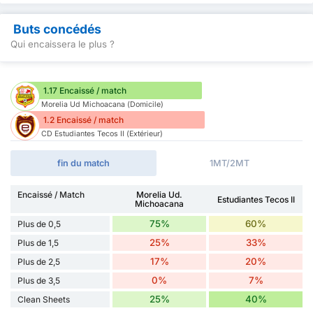
Buts concédés
Qui encaissera le plus ?
1.17 Encaissé / match
Morelia Ud Michoacana (Domicile)
1.2 Encaissé / match
CD Estudiantes Tecos II (Extérieur)
fin du match
1MT/2MT
Encaissé / Match
Morelia Ud.
Estudiantes Tecos II
Michoacana
75%
60%
Plus de 0,5
25%
33%
Plus de 1,5
17%
20%
Plus de 2,5
0%
7%
Plus de 3,5
25%
40%
Clean Sheets