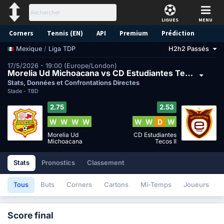
LIGUES
MENU
Corners
Tennis (EN)
API
Premium
Prédiction
/
Liga TDP
H2h2 Passés
Mexique
17/5/2026 - 19:00 (Europe/London)
Morelia Ud Michoacana vs CD Estudiantes Tecos II
Stats, Données et Confrontations Directes
Stade -
TBD
2.75
2.53
W
W
W
W
W
W
D
W
Morelia Ud
CD Estudiantes
Michoacana
Tecos II
Stats
Pronostics
Classement
Tous
Buts
Corners
Cartons
Mi-Temps
Joueurs
Score final