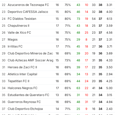
Azucareros de Tezonapa FC
22
16
75%
43
10
33
38
3.31
Deportivo CAFESSA Jalisco
23
15
80%
46
14
32
38
4.00
FC Diablos Tesistan
24
15
80%
73
19
54
37
6.13
Chapulineros II
25
17
71%
43
18
25
37
3.59
Valle de Xico FC
26
16
75%
48
25
23
37
4.56
Magos
27
16
75%
29
8
21
37
2.31
Irritilas FC
28
17
71%
45
18
27
36
3.71
Club Deportivo Mineros de Zacatecas II
29
16
69%
39
20
19
36
3.69
Club Aztecas AMF Soccer Aragon
30
15
73%
48
17
31
35
4.33
Heroes de Zaci FC II
31
16
69%
39
17
22
35
3.50
Atletico Inter Capital
32
16
69%
34
13
21
35
2.94
Tepatitlan FC II
33
16
69%
44
24
20
35
4.25
Halcones Negros FC
34
17
65%
63
22
41
34
5.00
Estudiantes de Queretaro FC
35
13
85%
31
10
21
34
3.15
Guerreros Reynosa FC
36
16
69%
48
31
17
34
4.94
Club Deportivo Etchojoa
37
14
71%
25
9
16
34
2.43