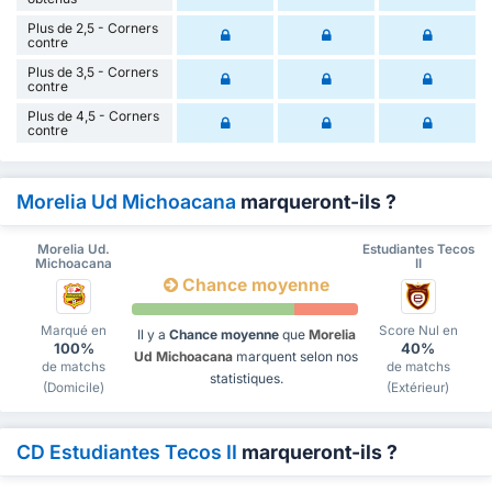
Plus de 2,5 - Corners
contre
Plus de 3,5 - Corners
contre
Plus de 4,5 - Corners
contre
Morelia Ud Michoacana
marqueront-ils ?
Morelia Ud.
Estudiantes Tecos
Michoacana
II
Chance moyenne
Marqué en
Score Nul en
Il y a
Chance moyenne
que
Morelia
100%
40%
Ud Michoacana
marquent selon nos
de matchs
de matchs
statistiques.
(Domicile)
(Extérieur)
CD Estudiantes Tecos II
marqueront-ils ?