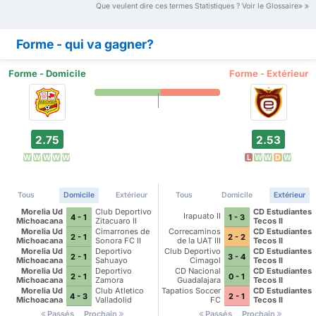
Que veulent dire ces termes Statistiques ? Voir le Glossaire
Forme - qui va gagner?
Forme - Domicile
Forme - Extérieur
2.75
2.53
W
W
W
W
W
L
W
W
D
W
Tous
Domicile
Extérieur
Tous
Domicile
Extérieur
Morelia Ud
Club Deportivo
CD Estudiantes
Irapuato II
4 - 1
1 - 3
Michoacana
Zitacuaro II
Tecos II
Morelia Ud
Cimarrones de
Correcaminos
CD Estudiantes
2 - 1
2 - 2
Michoacana
Sonora FC II
de la UAT III
Tecos II
Morelia Ud
Deportivo
Club Deportivo
CD Estudiantes
2 - 1
3 - 4
Michoacana
Sahuayo
Cimagol
Tecos II
Morelia Ud
Deportivo
CD Nacional
CD Estudiantes
2 - 1
0 - 1
Michoacana
Zamora
Guadalajara
Tecos II
Morelia Ud
Club Atletico
Tapatios Soccer
CD Estudiantes
4 - 3
2 - 1
Michoacana
Valladolid
FC
Tecos II
Passés
Prochain
Passés
Prochain