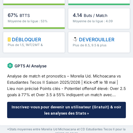
67%
4.14
BTTS
Buts / Match
Moyenne de la ligue : 53%
Moyenne de la ligue : 4.09
DÉBLOQUER
DEVEROUILLER
Plus de 1.5, 1MT/2MT &
Plus de 8.5, 9.5 & plus
plus
GPT5 AI Analyse
Analyse de match et pronostics – Morelia Ud. Michoacana vs
Estudiantes Tecos II Saison 2025/2026 | Kick-off le 18 mai |
Lieu non précisé Points clés - Potentiel offensif élevé: Over 2.5
goals à 77% et Over 3.5 à 55% indiquent un match avec...
Inscrivez-vous pour devenir un utilisateur (Gratuit) & voir
les analyses des Stats »
*Stats moyennes entre Morelia Ud Michoacana et CD Estudiantes Tecos II pour la