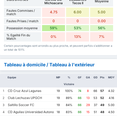
Moyenne
Michoacana
Tecos II
Fautes Commises /
4.75
6.00
5.00
match
0
0
0.00
Fautes Prises / match
59%
53%
56%
Possession moyenne
% Egalité Fin du
0%
13%
7%
Match
Certain pourcentages sont arrondis au plus proche, et peuvent parfois s'additionner a
un total de 101%
Tableau à domicile / Tableau à l'extérieur
Equipe
MP
%
GF
GA
GD
Pts
MOY
Victoire
CD Cruz Azul Lagunas
1
19
100%
74
8
66
57
4.32
Club Lechuzas UPGCH
2
19
89%
66
13
53
52
4.16
Saltillo Soccer FC
3
19
84%
66
29
37
49
5.00
CD Aguilas Universidad Autonoma de Guerrero
4
18
83%
66
15
51
48
4.50