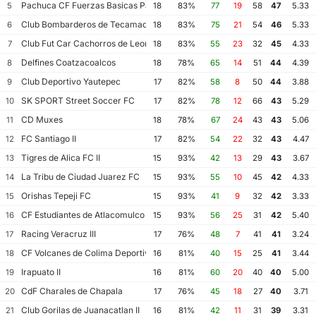
Pachuca CF Fuerzas Basicas Pachuca CF III
5
18
83%
77
19
58
47
5.33
Club Bombarderos de Tecamac
6
18
83%
75
21
54
46
5.33
Club Fut Car Cachorros de Leon
7
18
83%
55
23
32
45
4.33
Delfines Coatzacoalcos
8
18
78%
65
14
51
44
4.39
Club Deportivo Yautepec
9
17
82%
58
8
50
44
3.88
SK SPORT Street Soccer FC
10
17
82%
78
12
66
43
5.29
CD Muxes
11
18
78%
67
24
43
43
5.06
FC Santiago II
12
17
82%
54
22
32
43
4.47
Tigres de Alica FC II
13
15
93%
42
13
29
43
3.67
La Tribu de Ciudad Juarez FC
14
15
93%
55
10
45
42
4.33
Orishas Tepeji FC
15
15
93%
41
9
32
42
3.33
CF Estudiantes de Atlacomulco
16
15
93%
56
25
31
42
5.40
Racing Veracruz III
17
17
76%
48
7
41
41
3.24
CF Volcanes de Colima Deportivo Tala
18
16
81%
40
15
25
41
3.44
Irapuato II
19
16
81%
60
20
40
40
5.00
CdF Charales de Chapala
20
17
76%
45
18
27
40
3.71
Club Gorilas de Juanacatlan II
21
16
81%
42
11
31
39
3.31