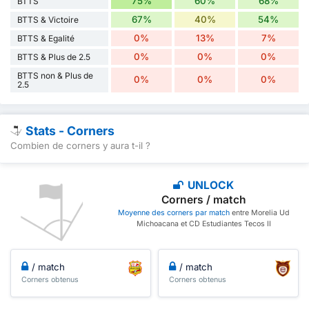
75%
60%
68%
BTTS
67%
40%
54%
BTTS & Victoire
0%
13%
7%
BTTS & Egalité
0%
0%
0%
BTTS & Plus de 2.5
BTTS non & Plus de
0%
0%
0%
2.5
Stats - Corners
Combien de corners y aura t-il ?
UNLOCK
Corners / match
Moyenne des corners par match
entre Morelia Ud
Michoacana et CD Estudiantes Tecos II
/ match
/ match
Corners obtenus
Corners obtenus