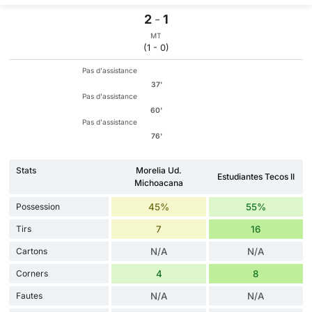
2
-
1
MT
(1 - 0)
Pas d'assistance
37'
Pas d'assistance
60'
Pas d'assistance
76'
Stats
Morelia Ud.
Estudiantes Tecos II
Michoacana
Possession
45%
55%
Tirs
7
16
Cartons
N/A
N/A
Corners
4
8
Fautes
N/A
N/A