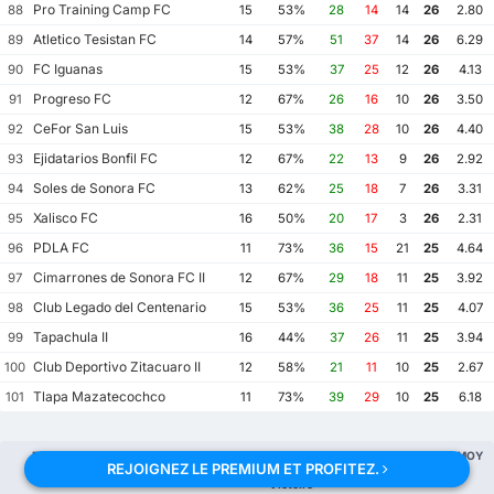
Pro Training Camp FC
88
15
53%
28
14
14
26
2.80
Atletico Tesistan FC
89
14
57%
51
37
14
26
6.29
FC Iguanas
90
15
53%
37
25
12
26
4.13
Progreso FC
91
12
67%
26
16
10
26
3.50
CeFor San Luis
92
15
53%
38
28
10
26
4.40
Ejidatarios Bonfil FC
93
12
67%
22
13
9
26
2.92
Soles de Sonora FC
94
13
62%
25
18
7
26
3.31
Xalisco FC
95
16
50%
20
17
3
26
2.31
PDLA FC
96
11
73%
36
15
21
25
4.64
Cimarrones de Sonora FC II
97
12
67%
29
18
11
25
3.92
Club Legado del Centenario
98
15
53%
36
25
11
25
4.07
Tapachula II
99
16
44%
37
26
11
25
3.94
Club Deportivo Zitacuaro II
100
12
58%
21
11
10
25
2.67
Tlapa Mazatecochco
101
11
73%
39
29
10
25
6.18
Equipe
MP
%
GF
GA
GD
Pts
MOY
REJOIGNEZ LE PREMIUM ET PROFITEZ.
Victoire