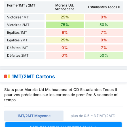
Forme 1MT / 2MT
Morelia Ud.
Estudiantes Tecos II
Michoacana
25%
0%
Victoires 1MT
75%
50%
Victoires 2MT
8%
7%
Egalités 1MT
25%
0%
Egalités 2MT
0%
7%
Défaites 1MT
0%
50%
Défaites 2MT
1MT/2MT Cartons
Stats pour Morelia Ud Michoacana et CD Estudiantes Tecos II
pour vos prédictions sur les cartons de première & seconde mi-
temps
1MT/2MT Moyenne
plus de 0.5 ~ 3 (1MT/2MT)