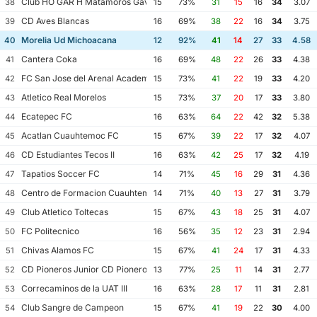
Club HO GAR H Matamoros Gavilanes FC Matamoros II
38
15
73%
31
15
16
34
3.07
CD Aves Blancas
39
16
69%
38
22
16
34
3.75
Morelia Ud Michoacana
40
12
92%
41
14
27
33
4.58
Cantera Coka
41
16
69%
48
22
26
33
4.38
FC San Jose del Arenal Academia America Leyendas
42
15
73%
41
22
19
33
4.20
Atletico Real Morelos
43
15
73%
37
20
17
33
3.80
Ecatepec FC
44
16
63%
64
22
42
32
5.38
Acatlan Cuauhtemoc FC
45
15
67%
39
22
17
32
4.07
CD Estudiantes Tecos II
46
16
63%
42
25
17
32
4.19
Tapatios Soccer FC
47
14
71%
45
16
29
31
4.36
Centro de Formacion Cuauhtemoc Blanco
48
14
71%
40
13
27
31
3.79
Club Atletico Toltecas
49
15
67%
43
18
25
31
4.07
FC Politecnico
50
16
56%
35
12
23
31
2.94
Chivas Alamos FC
51
15
67%
41
24
17
31
4.33
CD Pioneros Junior CD Pioneros de Cancun II
52
13
77%
25
11
14
31
2.77
Correcaminos de la UAT III
53
16
63%
28
17
11
31
2.81
Club Sangre de Campeon
54
15
67%
41
19
22
30
4.00