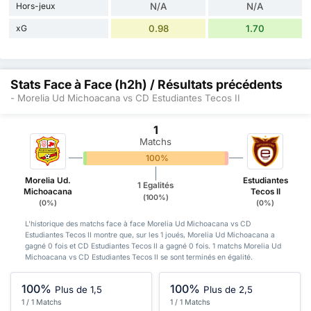
Hors-jeux
N/A
N/A
xG
0.98
1.70
Stats Face à Face (h2h) / Résultats précédents
- Morelia Ud Michoacana vs CD Estudiantes Tecos II
1
Matchs
0%
100%
0%
Morelia Ud.
Estudiantes
1 Egalités
Michoacana
Tecos II
(100%)
(0%)
(0%)
L'historique des matchs face à face Morelia Ud Michoacana vs CD
Estudiantes Tecos II montre que, sur les 1 joués, Morelia Ud Michoacana a
gagné 0 fois et CD Estudiantes Tecos II a gagné 0 fois. 1 matchs Morelia Ud
Michoacana vs CD Estudiantes Tecos II se sont terminés en égalité.
100%
100%
Plus de 1,5
Plus de 2,5
1 / 1 Matchs
1 / 1 Matchs