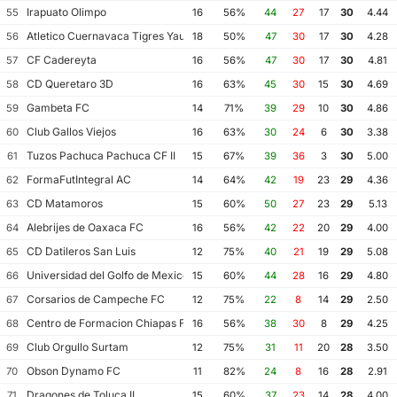
Irapuato Olimpo
55
16
56%
44
27
17
30
4.44
Atletico Cuernavaca Tigres Yautepec
56
18
50%
47
30
17
30
4.28
CF Cadereyta
57
16
56%
47
30
17
30
4.81
CD Queretaro 3D
58
16
63%
45
30
15
30
4.69
Gambeta FC
59
14
71%
39
29
10
30
4.86
Club Gallos Viejos
60
16
63%
30
24
6
30
3.38
Tuzos Pachuca Pachuca CF II
61
15
67%
39
36
3
30
5.00
FormaFutIntegral AC
62
14
64%
42
19
23
29
4.36
CD Matamoros
63
15
60%
50
27
23
29
5.13
Alebrijes de Oaxaca FC
64
16
56%
42
22
20
29
4.00
CD Datileros San Luis
65
12
75%
40
21
19
29
5.08
Universidad del Golfo de Mexico FC
66
15
60%
44
28
16
29
4.80
Corsarios de Campeche FC
67
12
75%
22
8
14
29
2.50
Centro de Formacion Chiapas Futbol
68
16
56%
38
30
8
29
4.25
Club Orgullo Surtam
69
12
75%
31
11
20
28
3.50
Obson Dynamo FC
70
11
82%
24
8
16
28
2.91
Dragones de Toluca II
71
15
60%
37
23
14
28
4.00