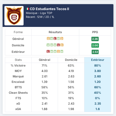
CD Estudiantes Tecos II
Mexique - Liga TDP
Récent : 12W / 2D / 1L
Forme
Résultats
PPG
Général
D
W
L
W
D
2.26
Domicile
W
W
W
L
D
2.00
Extérieur
L
W
W
D
W
2.53
Stats
Général
Domicile
Extérieur
% Victoire
71%
63%
80%
MOY
4.00
4.19
3.80
Marqué
2.61
2.63
2.60
Encaissé
1.39
1.56
1.20
BTTS
58%
56%
60%
Clean Sheets
35%
31%
40%
FTS
10%
19%
0%
xG
2.41
2.43
2.35
xGA
1.88
1.98
1.6