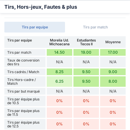
Tirs, Hors-jeux, Fautes & plus
Tirs par equipe
Tirs par match
Tirs par equipe
Morelia Ud.
Estudiantes
Moyenne
Michoacana
Tecos II
14.50
19.00
17.00
Tirs par match
Taux de conversion
N/A
N/A
N/A
des tirs
8.25
9.50
9.00
Tirs cadrés / Match
Tirs Hors-cadre /
6.25
9.50
8.00
Match
N/A
N/A
N/A
Tirs par but marqué
Tirs par équipe plus
0%
0%
0%
de 10.5
Tirs par équipe plus
0%
0%
0%
de 11.5
Tirs par équipe plus
0%
0%
0%
de 12.5