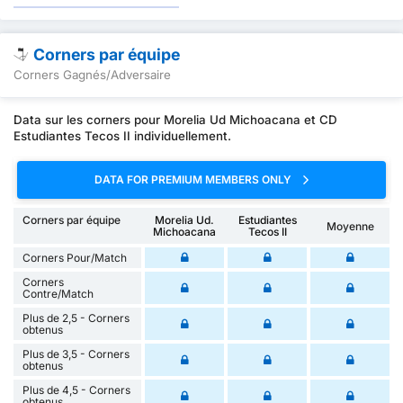
Corners par équipe
Corners Gagnés/Adversaire
Data sur les corners pour Morelia Ud Michoacana et CD
Estudiantes Tecos II individuellement.
DATA FOR PREMIUM MEMBERS ONLY
Corners par équipe
Morelia Ud.
Estudiantes
Moyenne
Michoacana
Tecos II
Corners Pour/Match
Corners
Contre/Match
Plus de 2,5 - Corners
obtenus
Plus de 3,5 - Corners
obtenus
Plus de 4,5 - Corners
obtenus