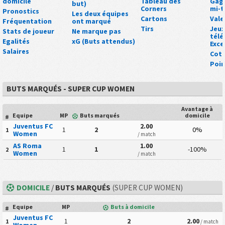
domicile
Tableau des
Gagn
but)
Corners
mi-
Pronostics
Les deux équipes
Cartons
Vale
Fréquentation
ont marqué
Tirs
Jeux
Stats de joueur
Ne marque pas
tél
Egalités
xG (Buts attendus)
Exce
Salaires
Cot
Poin
BUTS MARQUÉS - SUPER CUP WOMEN
Avantage à
Equipe
MP
Buts marqués
domicile
#
Juventus FC
2.00
1
2
0%
1
Women
/ match
AS Roma
1.00
1
1
-100%
2
Women
/ match
DOMICILE
/
BUTS MARQUÉS
(SUPER CUP WOMEN)
Equipe
MP
Buts à domicile
#
Juventus FC
1
2
2.00
1
/ match