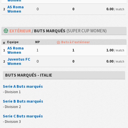
Women
AS Roma
0
0
0.00
2
/ match
Women
EXTÉRIEUR
/
BUTS MARQUÉS
(SUPER CUP WOMEN)
Equipe
MP
Buts à l'extérieur
#
AS Roma
1
1
1.00
1
/ match
Women
Juventus FC
0
0
0.00
2
/ match
Women
BUTS MARQUÉS - ITALIE
Serie A Buts marqués
- Division 1
Serie B Buts marqués
- Division 2
Serie C Buts marqués
- Division 3