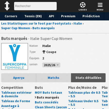
LIGUES
MENU
Corners
Tennis (EN)
API
Premium
Prédiction
Les Statistiques sur le foot par Footystats
›
Italie
›
Super Cup Women
›
Buts marqués
Buts marqués
- Italie Super Cup Women
Italie
Nation
Coupe
Type
2
Équipes
saison
2025/26
Aperçu
Matchs
Stats détaillées
Competition
Buts
Plus de/Moins de
Plus
Tableaux extérieur
MOY Buts totaux
Tableaux plus de 0.5
Tabl
& domicile
~ 5.5
Tem
Buts marqués
Tableau de Forme
Tableaux Under 0.5
Tabl
Buts concédés
~ 5.5
tem
Avantage à
Clean Sheets (aucun