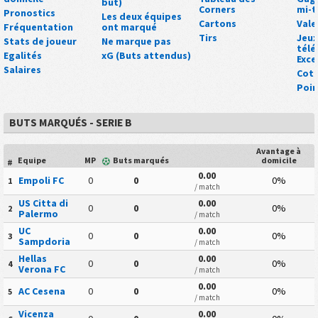
but)
Corners
mi-
Pronostics
Les deux équipes
Cartons
Vale
Fréquentation
ont marqué
Tirs
Jeux
Stats de joueur
Ne marque pas
tél
Egalités
xG (Buts attendus)
Exce
Salaires
Cot
Poin
BUTS MARQUÉS - SERIE B
Avantage à
Equipe
MP
Buts marqués
domicile
#
0.00
Empoli FC
0
0
0%
1
/ match
US Citta di
0.00
0
0
0%
2
Palermo
/ match
UC
0.00
0
0
0%
3
Sampdoria
/ match
Hellas
0.00
0
0
0%
4
Verona FC
/ match
0.00
AC Cesena
0
0
0%
5
/ match
Vicenza
0.00