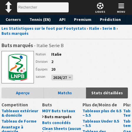
LIGUES
MENU
Corners
Tennis (EN)
API
Premium
Prédiction
Les Statistiques sur le foot par Footystats
›
Italie
›
Serie B
›
Buts marqués
Buts marqués
- Italie Serie B
Italie
Nation
2
Division
20
Équipes
saison
2026/27
Aperçu
Matchs
Stats détaillées
Competition
Buts
Plus de/Moins de
Plus
Tableaux extérieur
MOY Buts totaux
Tableaux plus de 0.5
Tabl
& domicile
~ 5.5
Tem
Buts marqués
Tableau de Forme
Tableaux Under 0.5
Tabl
Buts concédés
~ 5.5
tem
Avantage à
Clean Sheets (aucun
domicile
Tableau des
Gagn