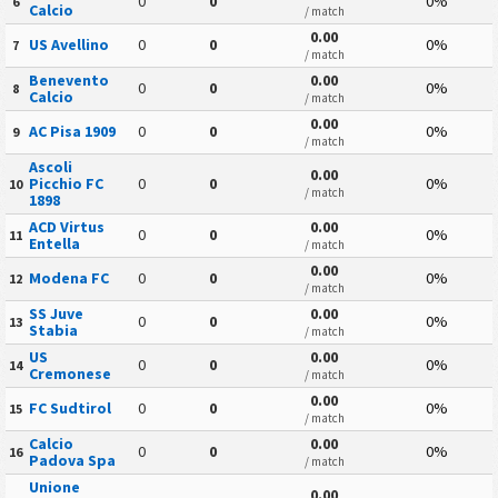
0
0
0%
6
Calcio
/ match
0.00
US Avellino
0
0
0%
7
/ match
Benevento
0.00
0
0
0%
8
Calcio
/ match
0.00
AC Pisa 1909
0
0
0%
9
/ match
Ascoli
0.00
Picchio FC
0
0
0%
10
/ match
1898
ACD Virtus
0.00
0
0
0%
11
Entella
/ match
0.00
Modena FC
0
0
0%
12
/ match
SS Juve
0.00
0
0
0%
13
Stabia
/ match
US
0.00
0
0
0%
14
Cremonese
/ match
0.00
FC Sudtirol
0
0
0%
15
/ match
Calcio
0.00
0
0
0%
16
Padova Spa
/ match
Unione
0.00