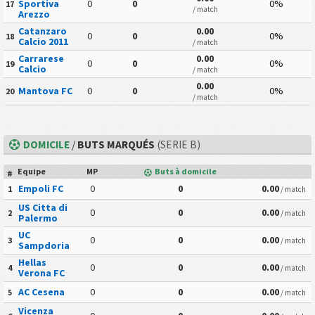
Sportiva
0
0
0%
17
/ match
Arezzo
Catanzaro
0.00
0
0
0%
18
Calcio 2011
/ match
Carrarese
0.00
0
0
0%
19
Calcio
/ match
0.00
Mantova FC
0
0
0%
20
/ match
DOMICILE
/
BUTS MARQUÉS
(SERIE B)
Equipe
MP
Buts à domicile
#
Empoli FC
0
0
0.00
1
/ match
US Citta di
0
0
0.00
2
/ match
Palermo
UC
0
0
0.00
3
/ match
Sampdoria
Hellas
0
0
0.00
4
/ match
Verona FC
AC Cesena
0
0
0.00
5
/ match
Vicenza