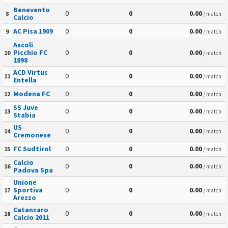
Benevento
0
0
0.00
8
/ match
Calcio
AC Pisa 1909
0
0
0.00
9
/ match
Ascoli
Picchio FC
0
0
0.00
10
/ match
1898
ACD Virtus
0
0
0.00
11
/ match
Entella
Modena FC
0
0
0.00
12
/ match
SS Juve
0
0
0.00
13
/ match
Stabia
US
0
0
0.00
14
/ match
Cremonese
FC Sudtirol
0
0
0.00
15
/ match
Calcio
0
0
0.00
16
/ match
Padova Spa
Unione
Sportiva
0
0
0.00
17
/ match
Arezzo
Catanzaro
0
0
0.00
18
/ match
Calcio 2011