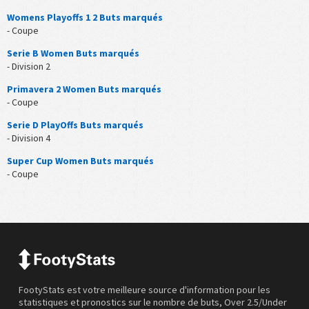
Womens Playoffs 1 2 Buts marqués
- Coupe
Serie B Women Buts marqués
- Division 2
Primavera 2 Women Buts marqués
- Coupe
Serie D PlayOffs Buts marqués
- Division 4
Super Cup Women Buts marqués
- Coupe
FootyStats est votre meilleure source d'information pour les
statistiques et pronostics sur le nombre de buts, Over 2.5/Under