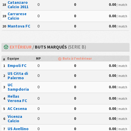
Catanzaro
0
0
0.00
18
/ match
Calcio 2011
Carrarese
0
0
0.00
19
/ match
Calcio
Mantova FC
0
0
0.00
20
/ match
EXTÉRIEUR
/
BUTS MARQUÉS
(SERIE B)
Equipe
MP
Buts à l'extérieur
#
Empoli FC
0
0
0.00
1
/ match
US Citta di
0
0
0.00
2
/ match
Palermo
UC
0
0
0.00
3
/ match
Sampdoria
Hellas
0
0
0.00
4
/ match
Verona FC
AC Cesena
0
0
0.00
5
/ match
Vicenza
0
0
0.00
6
/ match
Calcio
US Avellino
0
0
0.00
7
/ match