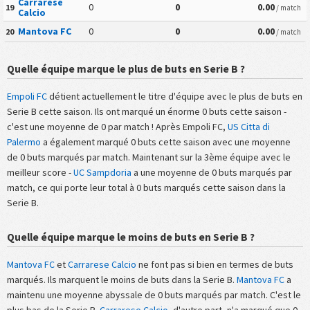
Carrarese
0
0
0.00
19
/ match
Calcio
Mantova FC
0
0
0.00
20
/ match
Quelle équipe marque le plus de buts en Serie B ?
Empoli FC
détient actuellement le titre d'équipe avec le plus de buts en
Serie B cette saison. Ils ont marqué un énorme 0 buts cette saison -
c'est une moyenne de 0 par match ! Après Empoli FC,
US Citta di
Palermo
a également marqué 0 buts cette saison avec une moyenne
de 0 buts marqués par match. Maintenant sur la 3ème équipe avec le
meilleur score -
UC Sampdoria
a une moyenne de 0 buts marqués par
match, ce qui porte leur total à 0 buts marqués cette saison dans la
Serie B.
Quelle équipe marque le moins de buts en Serie B ?
Mantova FC
et
Carrarese Calcio
ne font pas si bien en termes de buts
marqués. Ils marquent le moins de buts dans la Serie B.
Mantova FC
a
maintenu une moyenne abyssale de 0 buts marqués par match. C'est le
plus bas de la Serie B.
Carrarese Calcio
, d'autre part, n'a marqué que 0