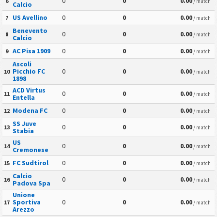
0
0
0.00
6
/ match
Calcio
US Avellino
0
0
0.00
7
/ match
Benevento
0
0
0.00
8
/ match
Calcio
AC Pisa 1909
0
0
0.00
9
/ match
Ascoli
Picchio FC
0
0
0.00
10
/ match
1898
ACD Virtus
0
0
0.00
11
/ match
Entella
Modena FC
0
0
0.00
12
/ match
SS Juve
0
0
0.00
13
/ match
Stabia
US
0
0
0.00
14
/ match
Cremonese
FC Sudtirol
0
0
0.00
15
/ match
Calcio
0
0
0.00
16
/ match
Padova Spa
Unione
Sportiva
0
0
0.00
17
/ match
Arezzo