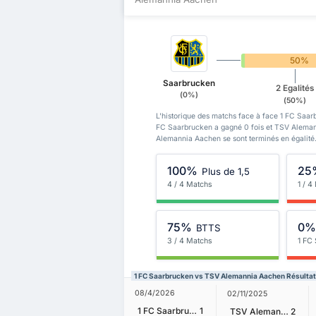
0%
50%
Saarbrucken
2 Egalités
(0%)
(50%)
L'historique des matchs face à face 1 FC Saa
FC Saarbrucken a gagné 0 fois et TSV Aleman
Alemannia Aachen se sont terminés en égalité
100%
25
Plus de 1,5
4 / 4 Matchs
1 / 4
75%
0
BTTS
3 / 4 Matchs
1 FC
1 FC Saarbrucken vs TSV Alemannia Aachen Résulta
08/4/2026
02/11/2025
1 FC Saarbrucken
1
TSV Alemannia Aachen
2