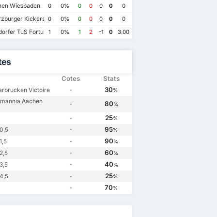
en Wiesbaden
0
0%
0
0
0
0
0
zburger Kickers
0
0%
0
0
0
0
0
orfer TuS Fortuna 1895
1
0%
1
2
-1
0
3.00
tes
Cotes
Stats
-
30
arbrucken Victoire
%
emannia Aachen
-
80
%
-
25
%
-
95
0,5
%
-
90
1,5
%
-
60
2,5
%
-
40
3,5
%
-
25
4,5
%
-
70
%