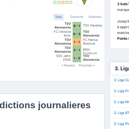
W
W
D
W
W
3 buts
marquen
Tous
Domicile
Extérieur
Jusqu’à
TSV
TSV Havelse
6 - 1
à appr
Alemannia
Aachen
FC Viktoria
TSV
matchs
0 - 3
Koln
Alemannia
Points 
Aachen
TSV
FC Hansa
1 - 1
Alemannia
Rostock
Aachen
TSV
MSV
3 - 1
Alemannia
Duisburg
Aachen
SSV Jahn
TSV
1 - 3
2000
Alemannia
Regensburg
Aachen
Passés
Prochain
3. Lig
3. Liga G
3. Liga P
3. Liga 
ictions journalieres
3. Liga B
3. Liga P