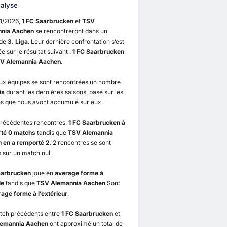
alyse
11/2026,
1 FC Saarbrucken
et
TSV
nia Aachen
se rencontreront dans un
 de
3. Liga
. Leur dernière confrontation s’est
e sur le résultat suivant :
1 FC Saarbrucken
TSV Alemannia Aachen.
ux équipes se sont rencontrées un nombre
is
durant les dernières saisons, basé sur les
s que nous avont accumulé sur eux.
précédentes rencontres,
1 FC Saarbrucken à
té 0 matchs
tandis que
TSV Alemannia
 en a remporté 2
. 2 rencontres se sont
 sur un match nul.
aarbrucken
joue en
average forme à
le
tandis que
TSV Alemannia Aachen
Sont
age forme à l’extérieur
.
tch précédents entre
1 FC Saarbrucken
et
emannia Aachen
ont approximé un total de