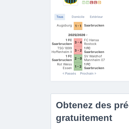
W
W
L
L
D
Tous
Domicile
Extérieur
Augsburg
Saarbrucken
1 - 1
2025/2026
1 FC
FC Hansa
3 - 4
Saarbrucken
Rostock
TSG 1899
1 FC
3 - 2
Hoffenheim II
Saarbrucken
1 FC
SV Waldhof
2 - 0
Saarbrucken
Mannheim 07
Rot Weiss
1 FC
1 - 2
Essen
Saarbrucken
Passés
Prochain
Obtenez des préd
gratuitement