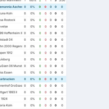
dhof Mannheim 07
1
100%
2
1
1
3
3.00
emannia Aachen
0
0%
0
0
0
0
0
tuna Koln
0
0%
0
0
0
0
0
sa Rostock
0
0%
0
0
0
0
0
velse
0
0%
0
0
0
0
0
9 Hoffenheim II
0
0%
0
0
0
0
0
lstadt 04
0
0%
0
0
0
0
0
hn 2000 Regensburg
0
0%
0
0
0
0
0
pen 1912
0
0%
0
0
0
0
0
isburg
0
0%
0
0
0
0
0
uSsen 06 Munster
0
0%
0
0
0
0
0
ss Essen
0
0%
0
0
0
0
0
aarbrucken
0
0%
0
0
0
0
0
nenhof GroSsaspach
0
0%
0
0
0
0
0
tgart 1893 II
0
0%
0
0
0
0
0
 1924
0
0%
0
0
0
0
0
oria Koln
0
0%
0
0
0
0
0