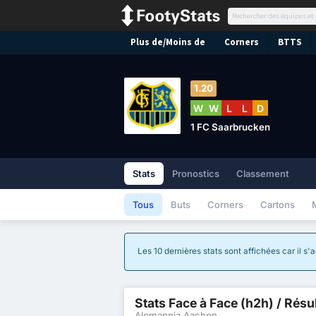
Plus de/Moins de
Corners
BTTS
1.20
W
W
L
L
D
1 FC Saarbrucken
Stats
Pronostics
Classement
Tous
Buts
Corners
Cartons
Les 10 dernières stats sont affichées car il s
Stats Face à Face (h2h) / Résu
Alemannia Aachen