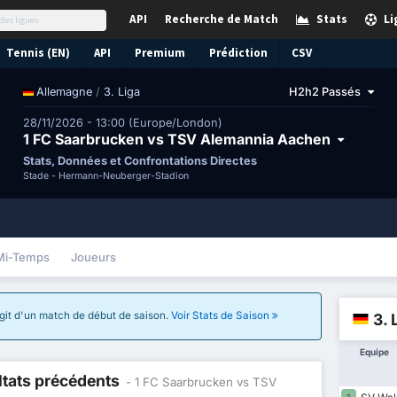
API
Recherche de Match
Stats
Li
Tennis (EN)
API
Premium
Prédiction
CSV
/
3. Liga
H2h2 Passés
Allemagne
28/11/2026 - 13:00 (Europe/London)
1 FC Saarbrucken vs TSV Alemannia Aachen
Stats, Données et Confrontations Directes
Stade -
Hermann-Neuberger-Stadion
Mi-Temps
Joueurs
'agit d'un match de début de saison.
Voir Stats de Saison
3. 
Equipe
ltats précédents
- 1 FC Saarbrucken vs TSV