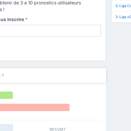
enir de 3 a 10 pronostics utilisateurs
3. Liga C
s !
3. Liga x
ous inscrire
*
 ?
1MT/2MT