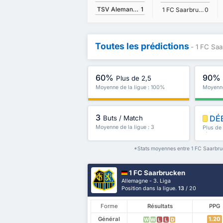
TSV Alemannia Aachen
1
1 FC Saarbrucken
0
Toutes les prédictions
- 1 FC Sa
60%
90%
Plus de 2,5
Moyenne de la ligue : 100%
Moyenne
3
DÉ
Buts / Match
Moyenne de la ligue : 3
Plus de
plus
*Stats moyennes entre 1 FC Saarbru
1 FC Saarbrucken
Allemagne - 3. Liga
Position dans la ligue.
13
/ 20
Forme
Résultats
PPG
Général
1.20
W
W
L
L
D