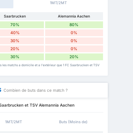
1MT/2MT
Saarbrucken
Alemannia Aachen
70%
80%
40%
0%
30%
0%
20%
0%
30%
20%
ois les matchs a domicile et a l'extérieur que 1 FC Saarbrucken et TSV
S
Combien de buts dans ce match ?
C Saarbrucken et TSV Alemannia Aachen
1MT/2MT
Buts (Moins de)