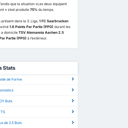
Tandis que la situation «Les deux équipent
t » s’est produite
75%
du temps.
 présent dans la 3. Liga,
1 FC Saarbrucken
oximé
1.6 Points Par Partie (PPG)
durant les
 a domicile
TSV Alemannia Aachen 2.5
Par Partie (PPG)
à l’extérieur.
a Stats
uide de Forme
ronostics
MOY Buts
TTS
lus de 2.5 Buts