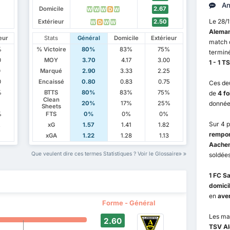
An
Domicile
2.67
W
W
W
D
W
Le 28/
Extérieur
2.50
W
D
W
W
Aleman
eur
Stats
Général
Domicile
Extérieur
match
%
% Victoire
80%
83%
75%
terminé
0
MOY
3.70
4.17
3.00
1 - 1 
0
Marqué
2.90
3.33
2.25
0
Encaissé
0.80
0.83
0.75
Ces de
%
BTTS
80%
83%
75%
de
4 fo
Clean
20%
17%
25%
donnée
Sheets
%
FTS
0%
0%
0%
Sur 4 
2
xG
1.57
1.41
1.82
rempor
5
xGA
1.22
1.28
1.13
Aachen
Que veulent dire ces termes Statistiques ? Voir le Glossaire
soldées
1 FC S
domici
en
aver
Forme - Général
Les ma
2.60
TSV Al