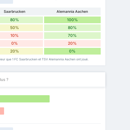
Saarbrucken
Alemannia Aachen
80%
100%
50%
80%
10%
70%
0%
20%
20%
0%
xtérieur que 1 FC Saarbrucken et TSV Alemannia Aachen ont joué.
lus ?