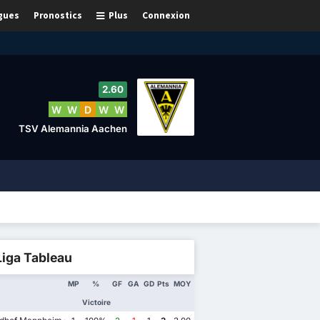
gues
Pronostics
Plus
Connexion
2.60
W
W
D
W
W
TSV Alemannia Aachen
Liga Tableau
MP
%
GF
GA
GD
Pts
MOY
Victoire