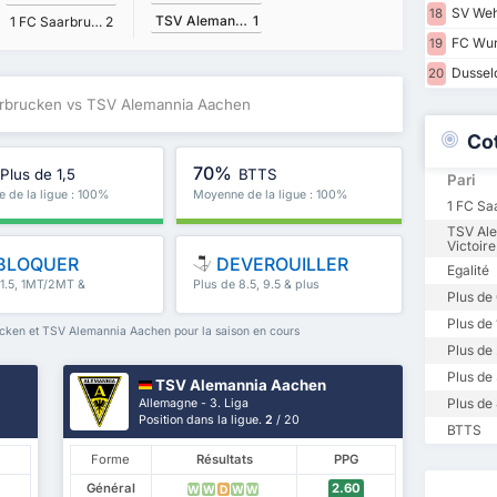
SV Weh
18
TSV Alemannia Aachen
1
1 FC Saarbrucken
2
FC Wur
19
Dusseld
20
arbrucken vs TSV Alemannia Aachen
Co
70%
Plus de 1,5
BTTS
Pari
 de la ligue : 100%
Moyenne de la ligue : 100%
1 FC Sa
TSV Al
Victoire
BLOQUER
DEVEROUILLER
Egalité
 1.5, 1MT/2MT &
Plus de 8.5, 9.5 & plus
Plus de 
Plus de 
cken et TSV Alemannia Aachen pour la saison en cours
Plus de 
Plus de 
TSV Alemannia Aachen
Plus de 
Allemagne - 3. Liga
Position dans la ligue.
2
/ 20
BTTS
Forme
Résultats
PPG
Général
2.60
W
W
D
W
W