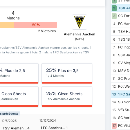
SV Wal
1
TSV Al
2
4
SC For
3
Matchs
FC Han
4
50%
2 Victoires
TSV Ha
5
Alemannia Aachen
(50%)
TSG 189
6
FC Ingo
7
rbrucken vs TSV Alemannia Aachen montre que, sur les 4 joués, 1
nia Aachen a gagné 2 fois. 2 matchs 1 FC Saarbrucken vs TSV
SSV Ja
8
.
SV Mep
9
%
25%
Plus de 2,5
Plus de 3,5
MSV Du
10
 Matchs
1 / 4 Matchs
SC Pre
11
Rot Wei
12
%
25%
Clean Sheets
Clean Sheets
1 FC S
13
 Saarbrucken
TSV Alemannia Aachen
SG Son
14
VfB Stut
15
ts précédents
SC Verl
16
15/12/2024
10/5/2025
FC Vikt
17
1 FC Saarbrucken
1
TSV Alemannia Aachen
4