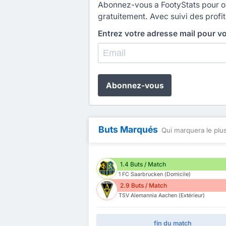
Abonnez-vous a FootyStats pour obt
gratuitement. Avec suivi des profit
Entrez votre adresse mail pour v
Abonnez-vous
Buts Marqués
Qui marquera le plus
1.4 Buts / Match
1 FC Saarbrucken (Domicile)
2.9 Buts / Match
TSV Alemannia Aachen (Extérieur)
fin du match