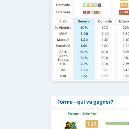
Domicile
1.60
W
D
D
W
L
Extérieur
0.80
L
L
W
L
D
Stats
Général
Domicile
Extéri
% Victoire
30%
40%
20
MOY
3.00
2.40
3.6
Marqué
1.40
1.40
1.4
Encaissé
1.60
1.00
2.2
BTTS
60%
40%
80
Clean
30%
60%
0%
Sheets
FTS
20%
20%
20
xG
1.58
1.71
1.4
xGA
1.51
1.32
1.7
Forme - qui va gagner?
Forme - Général
1.20