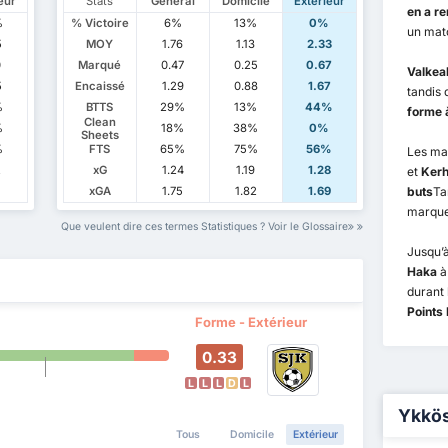
eur
Stats
Général
Domicile
Extérieur
en a r
%
% Victoire
6%
13%
0%
un matc
5
MOY
1.76
1.13
2.33
0
Marqué
0.47
0.25
0.67
Valkea
5
Encaissé
1.29
0.88
1.67
tandis
%
BTTS
29%
13%
44%
forme à
Clean
%
18%
38%
0%
Sheets
%
FTS
65%
75%
56%
Les ma
2
xG
1.24
1.19
1.28
et
Kerh
xGA
1.75
1.82
1.69
buts
Ta
marquen
Que veulent dire ces termes Statistiques ? Voir le Glossaire
Jusqu’à
Haka
à
durant 
Points 
Forme - Extérieur
0.33
L
L
L
D
L
Ykkös
Tous
Domicile
Extérieur