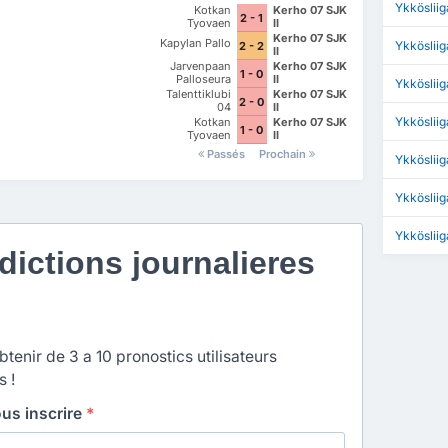
Ykköslii
Kotkan
Kerho 07 SJK
2 - 1
Tyovaen
II
Palloilijat
Kerho 07 SJK
Kapylan Pallo
Ykkösliig
2 - 2
II
Jarvenpaan
Kerho 07 SJK
1 - 0
Palloseura
II
Ykköslii
Talenttiklubi
Kerho 07 SJK
2 - 0
04
II
Ykköslii
Kotkan
Kerho 07 SJK
1 - 0
Tyovaen
II
Palloilijat
Passés
Prochain
Ykkösliig
Ykköslii
Ykköslii
ictions journalieres
enir de 3 a 10 pronostics utilisateurs
s !
ous inscrire
*