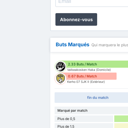
Abonnez-vous
Buts Marqués
Qui marquera le plus
2.33 Buts / Match
Valkeakosken Haka (Domicile)
0.67 Buts / Match
Kerho 07 SJK II (Extérieur)
fin du match
Marqué par match
Plus de 0,5
Plus de 1,5