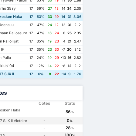
Tyovaen Palloilijat
17
65%
30
19
11
36
2.88
rho 35 ry
17
59%
27
13
14
34
2.35
kosken Haka
17
53%
33
19
14
31
3.06
Joensuu
17
47%
24
12
12
31
2.12
paan Palloseura
17
47%
16
24
-8
25
2.35
 Palloilijat
17
35%
19
23
-4
21
2.47
 IF
17
35%
23
30
-7
20
3.12
 Pallo
17
24%
19
29
-10
16
2.82
iklubi 04
17
12%
14
22
-8
12
2.12
7 SJK II
17
6%
8
22
-14
9
1.76
tes
Cotes
Stats
kosken Haka
-
56
%
-
0
 SJK II Victoire
%
-
28
%
-
100
0,5
%