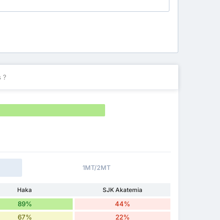
 ?
1MT/2MT
Haka
SJK Akatemia
89%
44%
67%
22%