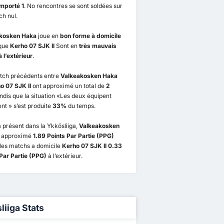
emporté 1
. No rencontres se sont soldées sur
h nul.
kosken Haka
joue en
bon forme à domicile
 que
Kerho 07 SJK II
Sont en
très mauvais
 l’extérieur
.
tch précédents entre
Valkeakosken Haka
o 07 SJK II
ont approximé un total de
2
ndis que la situation «Les deux équipent
t » s’est produite
33%
du temps.
 présent dans la Ykkösliiga,
Valkeakosken
 approximé
1.89 Points Par Partie (PPG)
les matchs a domicile
Kerho 07 SJK II 0.33
Par Partie (PPG)
à l’extérieur.
liiga Stats