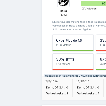
6
2 Victoires
Haka
(67%)
L'historique des matchs face à face Valkeakos
Valkeakosken Haka a gagné 2 fois et Kerho 07
SJK II se sont terminés en égalité.
67%
33
Plus de 1,5
2 / 3 Matchs
1 / 3
33%
67
BTTS
1 / 3 Matchs
Valk
Valkeakosken Haka vs Kerho 07 SJK II Résultats pré
15/6/2026
22/5/2026
Kerho 07 SJK II
0
Kerho 07 SJK II
0
Valkeakosken Haka
2
Valkeakosken Haka
1