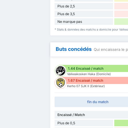
Plus de 2,5
Plus de 3,5
Ne marque pas
* Stats & données des matchs a domicile pour Valke
Buts concédés
Qui encaissera le p
1.44 Encaissé / match
Valkeakosken Haka (Domicile)
1.67 Encaissé / match
Kerho 07 SJK II (Extérieur)
fin du match
Encaissé / Match
Plus de 0,5