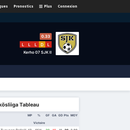
gues
Pronostics
Plus
Connexion
0.33
L
L
L
D
L
Kerho 07 SJK II
ösliiga Tableau
MP
%
GF
GA
GD
Pts
MOY
Victoire