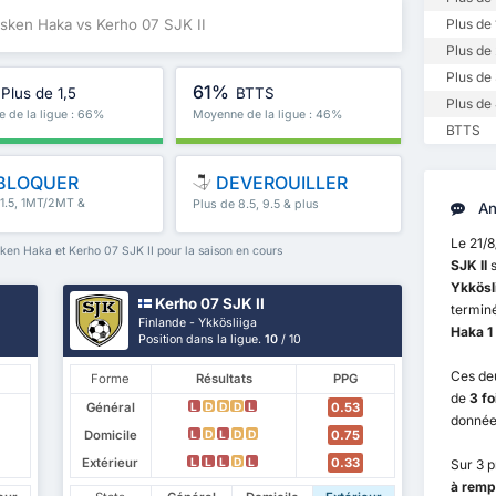
osken Haka vs Kerho 07 SJK II
Plus de 
Plus de 
Plus de 
61%
Plus de 1,5
BTTS
Plus de 
 de la ligue : 66%
Moyenne de la ligue : 46%
BTTS
BLOQUER
DEVEROUILLER
 1.5, 1MT/2MT &
Plus de 8.5, 9.5 & plus
An
Le 21/
en Haka et Kerho 07 SJK II pour la saison en cours
SJK II
s
Ykkösl
Kerho 07 SJK II
terminé
Finlande - Ykkösliiga
Haka 1 
Position dans la ligue.
10
/ 10
Ces de
Forme
Résultats
PPG
de
3 fo
Général
0.53
L
D
D
D
L
donnée
Domicile
0.75
L
D
L
D
D
Extérieur
0.33
L
L
L
D
L
Sur 3 
à remp