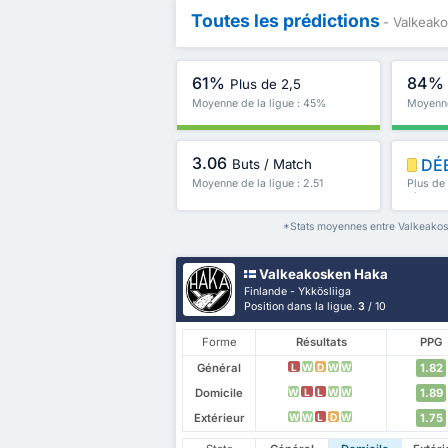
Toutes les prédictions
- Valkeak
61%
84%
Plus de 2,5
Moyenne de la ligue : 45%
Moyenne
3.06
DÉ
Buts / Match
Moyenne de la ligue : 2.51
Plus de
plus
*Stats moyennes entre Valkeakosk
Valkeakosken Haka
Finlande - Ykkösliiga
Position dans la ligue.
3
/ 10
Forme
Résultats
PPG
Général
1.82
L
W
D
W
W
Domicile
1.89
W
L
L
W
W
Extérieur
1.75
W
W
L
D
W