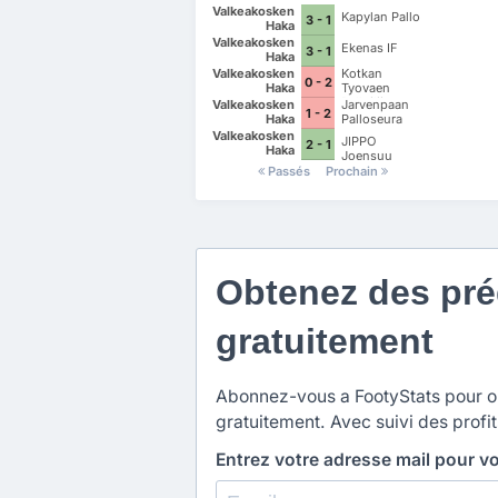
Valkeakosken
Kapylan Pallo
3 - 1
Haka
Valkeakosken
Ekenas IF
3 - 1
Haka
Valkeakosken
Kotkan
0 - 2
Haka
Tyovaen
Palloilijat
Valkeakosken
Jarvenpaan
1 - 2
Haka
Palloseura
Valkeakosken
JIPPO
2 - 1
Haka
Joensuu
Passés
Prochain
Obtenez des préd
gratuitement
Abonnez-vous a FootyStats pour obt
gratuitement. Avec suivi des profit
Entrez votre adresse mail pour v