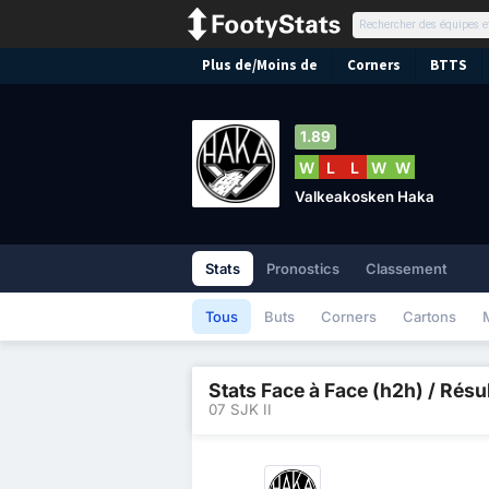
Plus de/Moins de
Corners
BTTS
1.89
W
L
L
W
W
Valkeakosken Haka
Stats
Pronostics
Classement
Tous
Buts
Corners
Cartons
Stats Face à Face (h2h) / Résu
07 SJK II