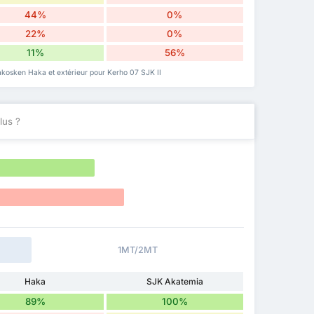
44%
0%
22%
0%
11%
56%
akosken Haka et extérieur pour Kerho 07 SJK II
lus ?
1MT/2MT
Haka
SJK Akatemia
89%
100%