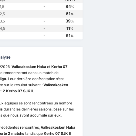
-
84
1,5
%
-
61
2,5
%
-
39
3,5
%
-
11
4,5
%
-
61
%
alyse
8/2026,
Valkeakosken Haka
et
Kerho 07
e rencontreront dans un match de
iiga
. Leur dernière confrontation s’est
e sur le résultat suivant :
Valkeakosken
- 2 Kerho 07 SJK II.
ux équipes se sont rencontrées un nombre
is
durant les dernières saisons, basé sur les
s que nous avont accumulé sur eux.
précédentes rencontres,
Valkeakosken Haka
orté 2 matchs
tandis que
Kerho 07 SJK II