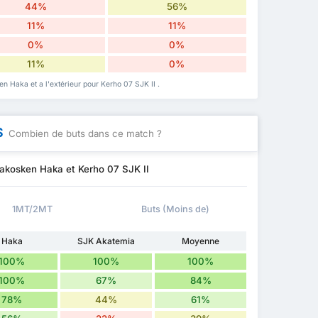
44%
56%
11%
11%
0%
0%
11%
0%
en Haka et a l'extérieur pour Kerho 07 SJK II .
S
Combien de buts dans ce match ?
eakosken Haka et Kerho 07 SJK II
1MT/2MT
Buts (Moins de)
Haka
SJK Akatemia
Moyenne
100%
100%
100%
100%
67%
84%
78%
44%
61%