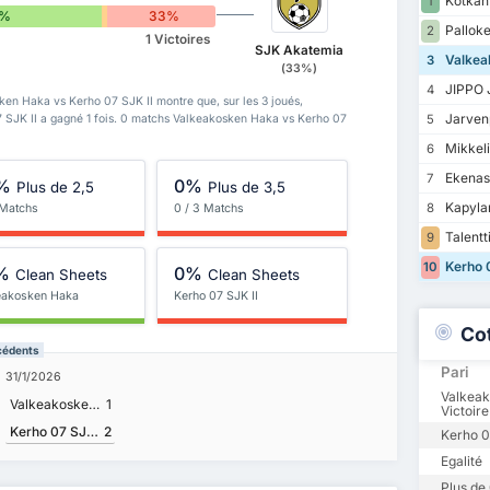
Kotkan 
1
7%
0%
33%
Palloke
2
1 Victoires
SJK Akatemia
Valkea
3
(33%)
JIPPO 
4
ken Haka vs Kerho 07 SJK II montre que, sur les 3 joués,
Jarven
5
 SJK II a gagné 1 fois. 0 matchs Valkeakosken Haka vs Kerho 07
Mikkelin
6
Ekenas
7
%
0%
Plus de 2,5
Plus de 3,5
Kapylan
8
 Matchs
0 / 3 Matchs
Talentt
9
Kerho 0
10
%
0%
Clean Sheets
Clean Sheets
eakosken Haka
Kerho 07 SJK II
Co
cédents
Pari
31/1/2026
Valkea
Valkeakosken Haka
1
Victoire
Kerho 07 SJK II
2
Kerho 07
Egalité
Plus de 