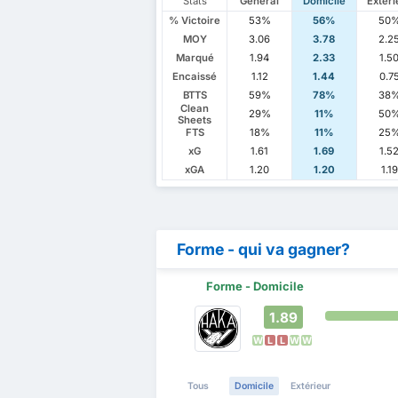
Stats
Général
Domicile
Extéri
% Victoire
53%
56%
50
MOY
3.06
3.78
2.2
Marqué
1.94
2.33
1.5
Encaissé
1.12
1.44
0.7
BTTS
59%
78%
38
Clean
29%
11%
50
Sheets
FTS
18%
11%
25
xG
1.61
1.69
1.5
xGA
1.20
1.20
1.19
Forme - qui va gagner?
Forme - Domicile
1.89
W
L
L
W
W
Tous
Domicile
Extérieur