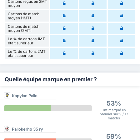
Cartons reçus en 2MT
moyen
Cartons de match
moyen (1MT)
Cartons de match
moyen (2MT)
Le % de cartons 1MT
était supérieur
Le % de cartons 2MT
était supérieur
Quelle équipe marque en premier ?
Kapylan Pallo
53%
Ont marqué en
premier sur 9 / 17
matchs
Pallokerho 35 ry
59%