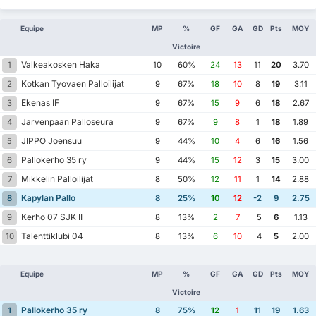
Equipe
MP
%
GF
GA
GD
Pts
MOY
Victoire
Valkeakosken Haka
1
10
60%
24
13
11
20
3.70
Kotkan Tyovaen Palloilijat
2
9
67%
18
10
8
19
3.11
Ekenas IF
3
9
67%
15
9
6
18
2.67
Jarvenpaan Palloseura
4
9
67%
9
8
1
18
1.89
JIPPO Joensuu
5
9
44%
10
4
6
16
1.56
Pallokerho 35 ry
6
9
44%
15
12
3
15
3.00
Mikkelin Palloilijat
7
8
50%
12
11
1
14
2.88
Kapylan Pallo
8
8
25%
10
12
-2
9
2.75
Kerho 07 SJK II
9
8
13%
2
7
-5
6
1.13
Talenttiklubi 04
10
8
13%
6
10
-4
5
2.00
Equipe
MP
%
GF
GA
GD
Pts
MOY
Victoire
Pallokerho 35 ry
1
8
75%
12
1
11
19
1.63