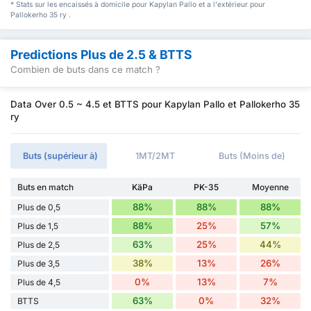
* Stats sur les encaissés à domicile pour Kapylan Pallo et a l'extérieur pour
Pallokerho 35 ry .
Predictions Plus de 2.5 & BTTS
Combien de buts dans ce match ?
Data Over 0.5 ~ 4.5 et BTTS pour Kapylan Pallo et Pallokerho 35
ry
Buts (supérieur à)
1MT/2MT
Buts (Moins de)
Buts en match
KäPa
PK-35
Moyenne
88%
88%
88%
Plus de 0,5
88%
25%
57%
Plus de 1,5
63%
25%
44%
Plus de 2,5
38%
13%
26%
Plus de 3,5
0%
13%
7%
Plus de 4,5
63%
0%
32%
BTTS