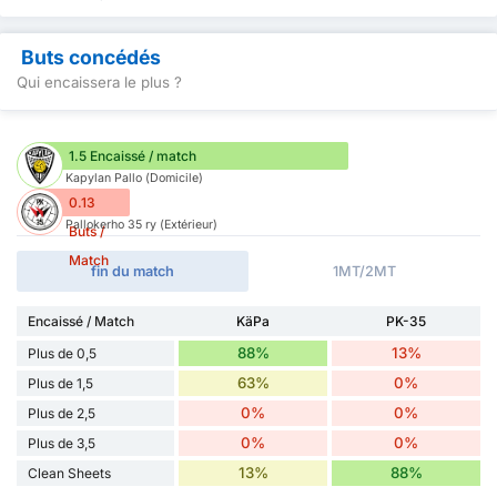
Buts concédés
Qui encaissera le plus ?
1.5 Encaissé / match
Kapylan Pallo (Domicile)
0.13
Pallokerho 35 ry (Extérieur)
Buts /
Match
fin du match
1MT/2MT
Encaissé / Match
KäPa
PK-35
88%
13%
Plus de 0,5
63%
0%
Plus de 1,5
0%
0%
Plus de 2,5
0%
0%
Plus de 3,5
13%
88%
Clean Sheets