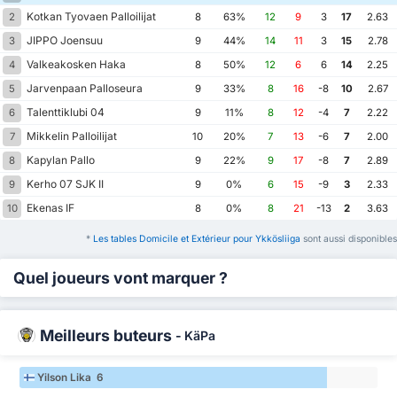
Kotkan Tyovaen Palloilijat
2
8
63%
12
9
3
17
2.63
JIPPO Joensuu
3
9
44%
14
11
3
15
2.78
Valkeakosken Haka
4
8
50%
12
6
6
14
2.25
Jarvenpaan Palloseura
5
9
33%
8
16
-8
10
2.67
Talenttiklubi 04
6
9
11%
8
12
-4
7
2.22
Mikkelin Palloilijat
7
10
20%
7
13
-6
7
2.00
Kapylan Pallo
8
9
22%
9
17
-8
7
2.89
Kerho 07 SJK II
9
9
0%
6
15
-9
3
2.33
Ekenas IF
10
8
0%
8
21
-13
2
3.63
*
Les tables Domicile et Extérieur pour Ykkösliiga
sont aussi disponibles
Quel joueurs vont marquer ?
Meilleurs buteurs
-
KäPa
Yilson Lika 6