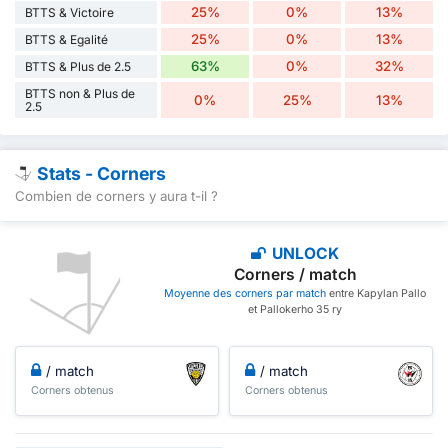
25%
0%
13%
BTTS & Victoire
25%
0%
13%
BTTS & Egalité
63%
0%
32%
BTTS & Plus de 2.5
BTTS non & Plus de
0%
25%
13%
2.5
Stats - Corners
Combien de corners y aura t-il ?
UNLOCK
Corners / match
Moyenne des corners par match
entre Kapylan Pallo
et Pallokerho 35 ry
/ match
/ match
Corners obtenus
Corners obtenus