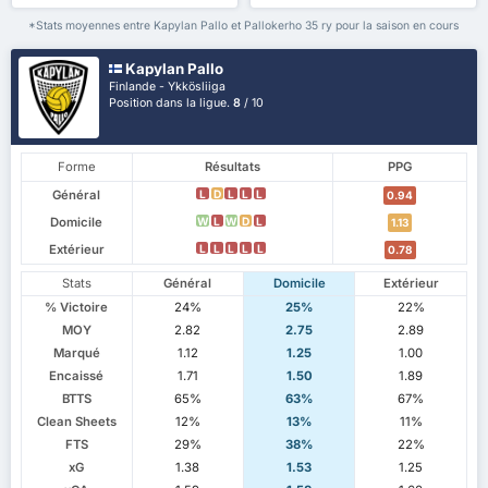
*Stats moyennes entre Kapylan Pallo et Pallokerho 35 ry pour la saison en cours
Kapylan Pallo
Finlande - Ykkösliiga
Position dans la ligue.
8
/ 10
Forme
Résultats
PPG
Général
L
D
L
L
L
0.94
Domicile
W
L
W
D
L
1.13
Extérieur
L
L
L
L
L
0.78
Stats
Général
Domicile
Extérieur
% Victoire
24%
25%
22%
MOY
2.82
2.75
2.89
Marqué
1.12
1.25
1.00
Encaissé
1.71
1.50
1.89
BTTS
65%
63%
67%
Clean Sheets
12%
13%
11%
FTS
29%
38%
22%
xG
1.38
1.53
1.25