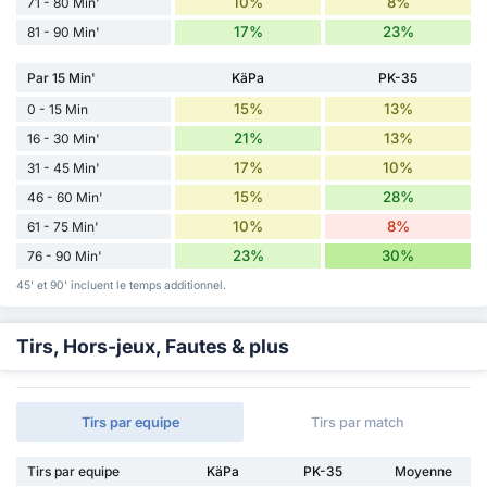
10%
8%
71 - 80 Min'
17%
23%
81 - 90 Min'
Par 15 Min'
KäPa
PK-35
15%
13%
0 - 15 Min
21%
13%
16 - 30 Min'
17%
10%
31 - 45 Min'
15%
28%
46 - 60 Min'
10%
8%
61 - 75 Min'
23%
30%
76 - 90 Min'
45' et 90' incluent le temps additionnel.
Tirs, Hors-jeux, Fautes & plus
Tirs par equipe
Tirs par match
Tirs par equipe
KäPa
PK-35
Moyenne