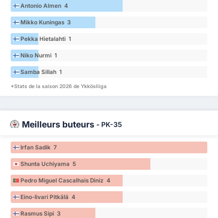
Antonio Almen 4
Mikko Kuningas 3
Pekka Hietalahti 1
Niko Nurmi 1
Samba Sillah 1
*Stats de la saison 2026 de Ykkösliiga
Meilleurs buteurs
-
PK-35
Irfan Sadik 7
Shunta Uchiyama 5
Pedro Miguel Cascalhais Diniz 4
Eino-Iivari Pitkälä 4
Rasmus Sipi 3