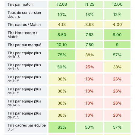
12.63
11.25
12.00
Tirs par match
Taux de conversion
10%
13%
12%
des tirs
4.13
3.63
4.00
Tirs cadrés / Match
Tirs Hors-cadre /
8.50
7.63
8.00
Match
10.10
7.50
9
Tirs par but marqué
Tirs par équipe plus
75%
38%
57%
de 10.5
Tirs par équipe plus
50%
25%
38%
de 11.5
Tirs par équipe plus
38%
13%
26%
de 12.5
Tirs par équipe plus
38%
13%
26%
de 13.5
Tirs par équipe plus
38%
13%
26%
de 14.5
Tirs par équipe plus
38%
13%
26%
de 15.5
Tirs cadrés par équipe
63%
50%
57%
3.5+