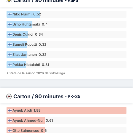
Carton / 90 minutes
-
KäPa
Niko Nurmi 0.52
Urho Huhtamäki 0.4
Denis Cukici 0.34
Sameli Puputti 0.32
Elias Jantunen 0.32
Pekka Hietalahti 0.31
*Stats de la saison 2026 de Ykkösliiga
Carton / 90 minutes
-
PK-35
Ayuub Abdi 1.88
Ayuub Ahmed-Nur 0.61
Otto Salmensuu 0.6