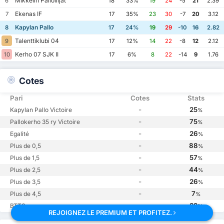
Mikkelin Palloilijat
6
18
33%
19
24
-5
21
2.39
Ekenas IF
7
17
35%
23
30
-7
20
3.12
Kapylan Pallo
8
17
24%
19
29
-10
16
2.82
Talenttiklubi 04
9
17
12%
14
22
-8
12
2.12
Kerho 07 SJK II
10
17
6%
8
22
-14
9
1.76
Cotes
Pari
Cotes
Stats
-
25
Kapylan Pallo Victoire
%
-
75
Pallokerho 35 ry Victoire
%
-
26
Egalité
%
-
88
Plus de 0,5
%
-
57
Plus de 1,5
%
-
44
Plus de 2,5
%
-
26
Plus de 3,5
%
-
7
Plus de 4,5
%
-
32
BTTS
%
REJOIGNEZ LE PREMIUM ET PROFITEZ.