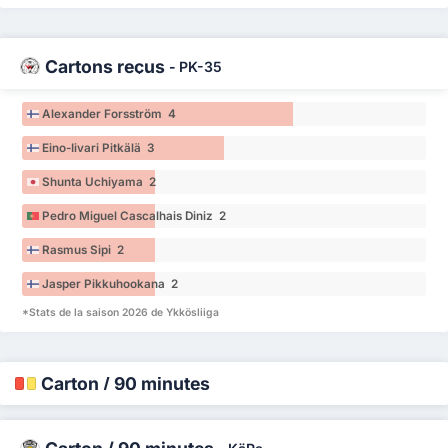
Cartons reçus
-
PK-35
Alexander Forsström 4
Eino-Iivari Pitkälä 3
Shunta Uchiyama 2
Pedro Miguel Cascalhais Diniz 2
Rasmus Sipi 2
Jasper Pikkuhookana 2
*Stats de la saison 2026 de Ykkösliiga
Carton / 90 minutes