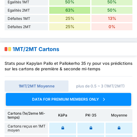
50%
50%
Egalités 1MT
63%
50%
Egalités 2MT
25%
13%
Défaites 1MT
25%
0%
Défaites 2MT
1MT/2MT Cartons
Stats pour Kapylan Pallo et Pallokerho 35 ry pour vos prédictions
sur les cartons de première & seconde mi-temps
1MT/2MT Moyenne
plus de 0.5 ~ 3 (1MT/2MT)
DATA FOR PREMIUM MEMBERS ONLY
Cartons (1e/2eme Mi-
KäPa
PK-35
Moyenne
temps)
Cartons reçus en 1MT
moyen