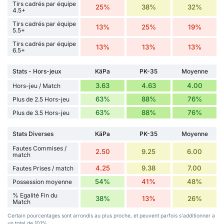
Tirs cadrés par équipe
25%
38%
32%
4.5+
Tirs cadrés par équipe
13%
25%
19%
5.5+
Tirs cadrés par équipe
13%
13%
13%
6.5+
Stats - Hors-jeux
KäPa
PK-35
Moyenne
3.63
4.63
4.00
Hors-jeu / Match
63%
88%
76%
Plus de 2.5 Hors-jeu
63%
88%
76%
Plus de 3.5 Hors-jeu
Stats Diverses
KäPa
PK-35
Moyenne
Fautes Commises /
2.50
9.25
6.00
match
4.25
9.38
7.00
Fautes Prises / match
54%
41%
48%
Possession moyenne
% Egalité Fin du
38%
13%
26%
Match
Certain pourcentages sont arrondis au plus proche, et peuvent parfois s'additionner a
un total de 101%