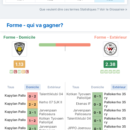
Que veulent dire ces termes Statistiques ? Voir le Glossaire
Forme - qui va gagner?
Forme - Domicile
Forme - Extérieur
1.13
2.38
W
L
W
D
L
W
W
W
W
W
Tous
Domicile
Extérieur
Tous
Domicile
Extérieur
Talenttiklubi 04
Kotkan Tyovaen
Pallokerho 35
Kapylan Pallo
0 - 2
0 - 1
Palloilijat
ry
Kerho 07 SJK II
Pallokerho 35
Kapylan Pallo
Ekenas IF
2 - 2
0 - 3
ry
Jarvenpaan
Jarvenpaan
Pallokerho 35
Kapylan Pallo
3 - 1
0 - 5
Palloseura
Palloseura
ry
Kotkan Tyovaen
Talenttiklubi 04
Pallokerho 35
Kapylan Pallo
1 - 2
0 - 1
Palloilijat
ry
Jarvenpaan
Pallokerho 35
Kapylan Pallo
JIPPO Joensuu
2 - 1
0 - 1