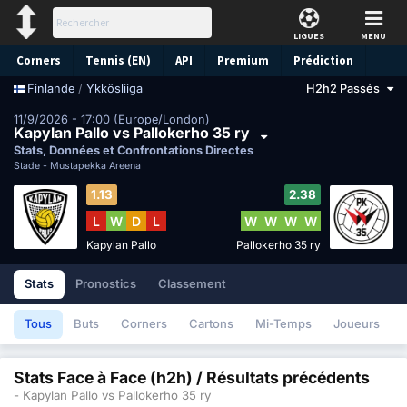
LIGUES
MENU
Corners
Tennis (EN)
API
Premium
Prédiction
/
Ykkösliiga
H2h2 Passés
Finlande
11/9/2026 - 17:00 (Europe/London)
Kapylan Pallo vs Pallokerho 35 ry
Stats, Données et Confrontations Directes
Stade -
Mustapekka Areena
1.13
2.38
L
W
D
L
W
W
W
W
Kapylan Pallo
Pallokerho 35 ry
Stats
Pronostics
Classement
Tous
Buts
Corners
Cartons
Mi-Temps
Joueurs
Stats Face à Face (h2h) / Résultats précédents
- Kapylan Pallo vs Pallokerho 35 ry