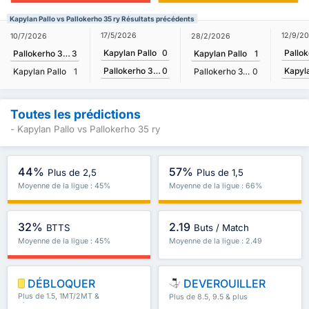
Kapylan Pallo vs Pallokerho 35 ry Résultats précédents
17/5/2026
12/9/2
10/7/2026
28/2/2026
Kapylan Pallo
0
Pallokerho 35 ry
3
Kapylan Pallo
1
Pallokerho 35 ry
0
Kapyla
Kapylan Pallo
1
Pallokerho 35 ry
0
Toutes les prédictions
- Kapylan Pallo vs Pallokerho 35 ry
44%
57%
Plus de 2,5
Plus de 1,5
Moyenne de la ligue : 45%
Moyenne de la ligue : 66%
32%
2.19
BTTS
Buts / Match
Moyenne de la ligue : 45%
Moyenne de la ligue : 2.49
DÉBLOQUER
DEVEROUILLER
Plus de 1.5, 1MT/2MT &
Plus de 8.5, 9.5 & plus
plus