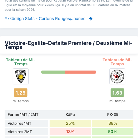
Total des cartons de match pour Kapylan Pallo et Pallokerho 35 ry. La moyenne de la
ligue est la moyenne pour Ykkösliiga. Il y a eu un total de 305 cartons en 87 matchs
pour la saison 2026.
Ykkösliiga Stats - Cartons Rouges/Jaunes
Victoire-Egalite-Defaite Premiere / Deuxième Mi-
Temps
Tableau de Mi-
Tableau de Mi-
Temps
Temps
1.25
1.63
mi-temps
mi-temps
Forme 1MT / 2MT
KäPa
PK-35
25%
38%
Victoires 1MT
13%
50%
Victoires 2MT