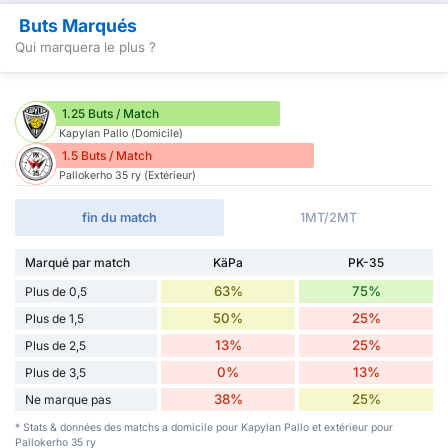
Buts Marqués
Qui marquera le plus ?
1.25 Buts / Match
Kapylan Pallo (Domicile)
1.5 Buts / Match
Pallokerho 35 ry (Extérieur)
fin du match
1MT/2MT
Marqué par match
KäPa
PK-35
63%
75%
Plus de 0,5
50%
25%
Plus de 1,5
13%
25%
Plus de 2,5
0%
13%
Plus de 3,5
38%
25%
Ne marque pas
* Stats & données des matchs a domicile pour Kapylan Pallo et extérieur pour
Pallokerho 35 ry