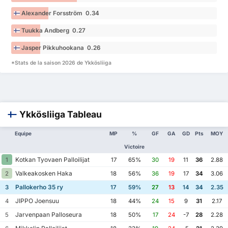
Alexander Forsström 0.34
Tuukka Andberg 0.27
Jasper Pikkuhookana 0.26
*Stats de la saison 2026 de Ykkösliiga
Ykkösliiga Tableau
Equipe
MP
%
GF
GA
GD
Pts
MOY
Victoire
Kotkan Tyovaen Palloilijat
1
17
65%
30
19
11
36
2.88
Valkeakosken Haka
2
18
56%
36
19
17
34
3.06
Pallokerho 35 ry
3
17
59%
27
13
14
34
2.35
JIPPO Joensuu
4
18
44%
24
15
9
31
2.17
Jarvenpaan Palloseura
5
18
50%
17
24
-7
28
2.28