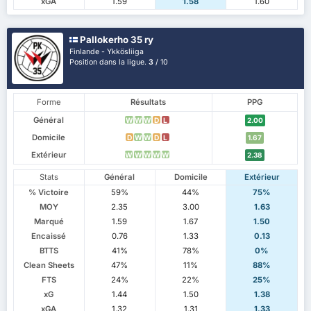
xGA
1.59
1.58
1.60
Pallokerho 35 ry
Finlande - Ykkösliiga
Position dans la ligue.
3
/ 10
Forme
Résultats
PPG
Général
W
W
W
D
L
2.00
Domicile
D
W
W
D
L
1.67
Extérieur
W
W
W
W
W
2.38
Stats
Général
Domicile
Extérieur
% Victoire
59%
44%
75%
MOY
2.35
3.00
1.63
Marqué
1.59
1.67
1.50
Encaissé
0.76
1.33
0.13
BTTS
41%
78%
0%
Clean Sheets
47%
11%
88%
FTS
24%
22%
25%
xG
1.44
1.50
1.38
xGA
1.32
1.31
1.33