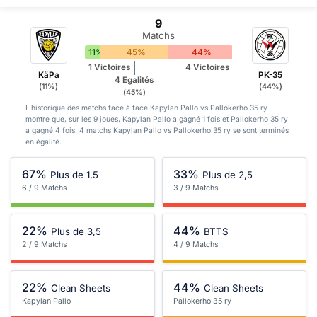
9
Matchs
11%
45%
44%
1 Victoires
4 Victoires
KäPa
PK-35
4 Egalités
(11%)
(44%)
(45%)
L'historique des matchs face à face Kapylan Pallo vs Pallokerho 35 ry
montre que, sur les 9 joués, Kapylan Pallo a gagné 1 fois et Pallokerho 35 ry
a gagné 4 fois. 4 matchs Kapylan Pallo vs Pallokerho 35 ry se sont terminés
en égalité.
67%
33%
Plus de 1,5
Plus de 2,5
6 / 9 Matchs
3 / 9 Matchs
22%
44%
Plus de 3,5
BTTS
2 / 9 Matchs
4 / 9 Matchs
22%
44%
Clean Sheets
Clean Sheets
Kapylan Pallo
Pallokerho 35 ry