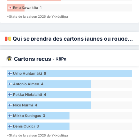
Emu Kawakita 1
*Stats de la saison 2026 de Ykkösliiga
Qui se prendra des cartons jaunes ou rouges ?
Cartons reçus
-
KäPa
Urho Huhtamäki 6
Antonio Almen 4
Pekka Hietalahti 4
Niko Nurmi 4
Mikko Kuningas 3
Denis Cukici 3
*Stats de la saison 2026 de Ykkösliiga