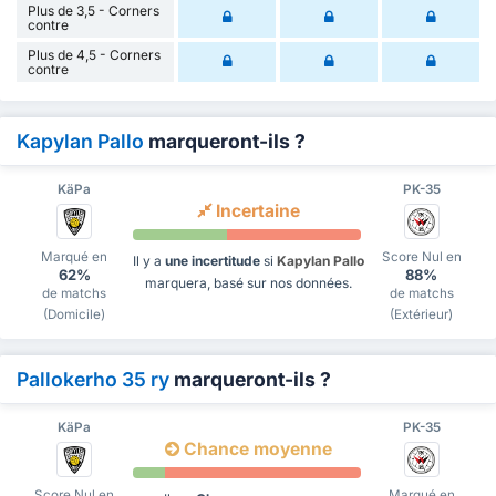
Plus de 3,5 - Corners
contre
Plus de 4,5 - Corners
contre
Kapylan Pallo
marqueront-ils ?
KäPa
PK-35
Incertaine
Marqué en
Score Nul en
Il y a
une incertitude
si
Kapylan Pallo
62%
88%
marquera, basé sur nos données.
de matchs
de matchs
(Domicile)
(Extérieur)
Pallokerho 35 ry
marqueront-ils ?
KäPa
PK-35
Chance moyenne
Score Nul en
Marqué en