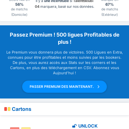
Il y a
une incertitude
si
Talenttiklubi
56%
67%
04
marquera, basé sur nos données.
de matchs
de matchs
(Domicile)
(Extérieur)
Passez Premium ! 500 ligues Profitables de
plus !
Le Premium vous donnera plus de victoires. 500 Ligues en Extra,
connues pour être profitables et moins suivies par les bookers.
De plus, vous aurez accès aux Stats sur les corners et les
Cartons, en plus des téléchargement en CSV. Abonnez vous
Aujourd'hui !
PASSER PREMIUM DES MAINTENANT.
Cartons
UNLOCK