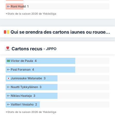
Roni Hudd 1
*Stats de la saison 2026 de Ykkösliiga
Qui se prendra des cartons jaunes ou rouges ?
Cartons reçus
-
JIPPO
Victor de Paula 4
Pasi Forsman 4
Junnosuke Watanabe 3
Nuutti Tykkyläinen 3
Niklas Haataja 3
Valtteri Vesiaho 2
*Stats de la saison 2026 de Ykkösliiga