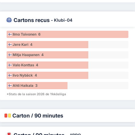
Cartons reçus
-
Klubi-04
Ilmo Toivonen 6
Jere Kari 4
Mitja Haapanen 4
Valo Konttas 4
Iivo Nybäck 4
Ahti Haikala 3
*Stats de la saison 2026 de Ykkösliiga
Carton / 90 minutes