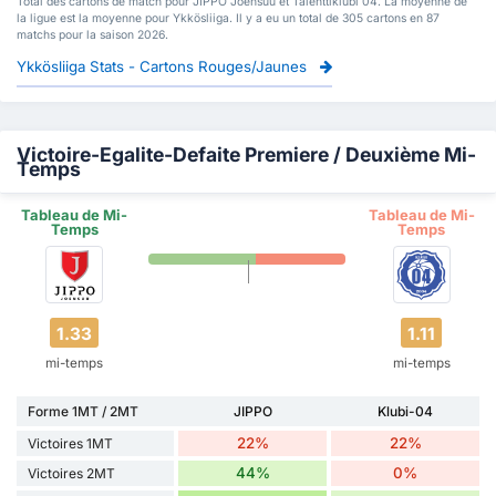
Total des cartons de match pour JIPPO Joensuu et Talenttiklubi 04. La moyenne de
la ligue est la moyenne pour Ykkösliiga. Il y a eu un total de 305 cartons en 87
matchs pour la saison 2026.
Ykkösliiga Stats - Cartons Rouges/Jaunes
Victoire-Egalite-Defaite Premiere / Deuxième Mi-
Temps
Tableau de Mi-
Tableau de Mi-
Temps
Temps
1.33
1.11
mi-temps
mi-temps
Forme 1MT / 2MT
JIPPO
Klubi-04
22%
22%
Victoires 1MT
44%
0%
Victoires 2MT