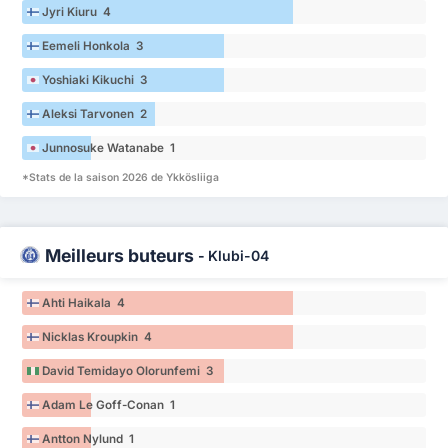
Jyri Kiuru 4
Eemeli Honkola 3
Yoshiaki Kikuchi 3
Aleksi Tarvonen 2
Junnosuke Watanabe 1
*Stats de la saison 2026 de Ykkösliiga
Meilleurs buteurs
-
Klubi-04
Ahti Haikala 4
Nicklas Kroupkin 4
David Temidayo Olorunfemi 3
Adam Le Goff-Conan 1
Antton Nylund 1