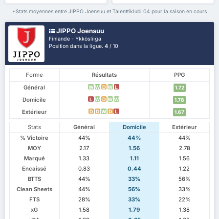
*Stats moyennes entre JIPPO Joensuu et Talenttiklubi 04 pour la saison en cours
JIPPO Joensuu
Finlande - Ykkösliiga
Position dans la ligue.
4
/ 10
Forme
Résultats
PPG
Général
W
W
D
W
L
1.72
Domicile
L
W
D
W
W
1.78
Extérieur
D
D
W
D
L
1.67
Stats
Général
Domicile
Extérieur
% Victoire
44%
44%
44%
MOY
2.17
1.56
2.78
Marqué
1.33
1.11
1.56
Encaissé
0.83
0.44
1.22
BTTS
44%
33%
56%
Clean Sheets
44%
56%
33%
FTS
28%
33%
22%
xG
1.58
1.79
1.38