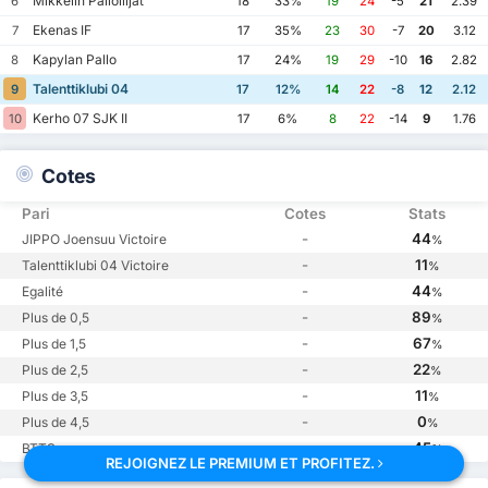
Mikkelin Palloilijat
6
18
33%
19
24
-5
21
2.39
Ekenas IF
7
17
35%
23
30
-7
20
3.12
Kapylan Pallo
8
17
24%
19
29
-10
16
2.82
Talenttiklubi 04
9
17
12%
14
22
-8
12
2.12
Kerho 07 SJK II
10
17
6%
8
22
-14
9
1.76
Cotes
Pari
Cotes
Stats
-
44
JIPPO Joensuu Victoire
%
-
11
Talenttiklubi 04 Victoire
%
-
44
Egalité
%
-
89
Plus de 0,5
%
-
67
Plus de 1,5
%
-
22
Plus de 2,5
%
-
11
Plus de 3,5
%
-
0
Plus de 4,5
%
-
45
BTTS
%
REJOIGNEZ LE PREMIUM ET PROFITEZ.