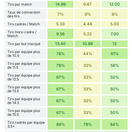
14.89
9.67
12.00
Tirs par match
Taux de conversion
7%
9%
8%
des tirs
5.33
4.44
5.00
Tirs cadrés / Match
Tirs Hors-cadre /
9.56
5.22
7.00
Match
13.40
10.88
12
Tirs par but marqué
Tirs par équipe plus
78%
44%
61%
de 10.5
Tirs par équipe plus
78%
33%
56%
de 11.5
Tirs par équipe plus
67%
33%
50%
de 12.5
Tirs par équipe plus
67%
33%
50%
de 13.5
Tirs par équipe plus
67%
33%
50%
de 14.5
Tirs par équipe plus
67%
33%
50%
de 15.5
Tirs cadrés par équipe
89%
78%
84%
3.5+