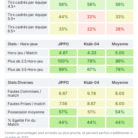
Tirs cadrés par équipe
56%
56%
56%
4.5+
Tirs cadrés par équipe
44%
22%
33%
5.5+
Tirs cadrés par équipe
33%
22%
28%
6.5+
Stats - Hors-jeux
JIPPO
Klubi-04
Moyenne
4.67
4.33
5.00
Hors-jeu / Match
100%
78%
89%
Plus de 2.5 Hors-jeu
89%
67%
78%
Plus de 3.5 Hors-jeu
Stats Diverses
JIPPO
Klubi-04
Moyenne
Fautes Commises /
6.67
9.78
8.00
match
7.56
8.67
8.00
Fautes Prises / match
57%
51%
54%
Possession moyenne
% Egalité Fin du
44%
44%
44%
Match
Certain pourcentages sont arrondis au plus proche, et peuvent parfois s'additionner a
un total de 101%