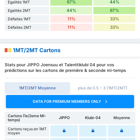
67%
44%
Egalités 1MT
44%
67%
Egalités 2MT
11%
33%
Défaites 1MT
11%
33%
Défaites 2MT
1MT/2MT Cartons
Stats pour JIPPO Joensuu et Talenttiklubi 04 pour vos
prédictions sur les cartons de première & seconde mi-temps
1MT/2MT Moyenne
plus de 0.5 ~ 3 (1MT/2MT)
DATA FOR PREMIUM MEMBERS ONLY
Cartons (1e/2eme Mi-
JIPPO
Klubi-04
Moyenne
temps)
Cartons reçus en 1MT
moyen