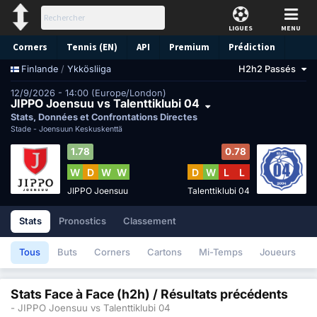
LIGUES
MENU
Corners
Tennis (EN)
API
Premium
Prédiction
/
Ykkösliiga
H2h2 Passés
Finlande
12/9/2026 - 14:00 (Europe/London)
JIPPO Joensuu vs Talenttiklubi 04
Stats, Données et Confrontations Directes
Stade -
Joensuun Keskuskenttä
1.78
0.78
W
D
W
W
D
W
L
L
JIPPO Joensuu
Talenttiklubi 04
Stats
Pronostics
Classement
Tous
Buts
Corners
Cartons
Mi-Temps
Joueurs
Stats Face à Face (h2h) / Résultats précédents
- JIPPO Joensuu vs Talenttiklubi 04