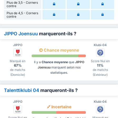
Plus de 3,5 - Corners
contre
Plus de 4,5 - Corners
contre
JIPPO Joensuu
marqueront-ils ?
JIPPO
Klubi-04
Chance moyenne
Marqué en
Score Nul en
Il y a
Chance moyenne
que
JIPPO
67%
11%
Joensuu
marquent selon nos
de matchs
de matchs
statistiques.
(Domicile)
(Extérieur)
Talenttiklubi 04
marqueront-ils ?
JIPPO
Klubi-04
Incertaine
Score Nul en
Marqué en