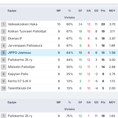
Equipe
MP
%
GF
GA
GD
Pts
MOY
Victoire
Valkeakosken Haka
1
10
60%
24
13
11
20
3.70
Kotkan Tyovaen Palloilijat
2
9
67%
18
10
8
19
3.11
Ekenas IF
3
9
67%
15
9
6
18
2.67
Jarvenpaan Palloseura
4
9
67%
9
8
1
18
1.89
JIPPO Joensuu
5
9
44%
10
4
6
16
1.56
Pallokerho 35 ry
6
9
44%
15
12
3
15
3.00
Mikkelin Palloilijat
7
8
50%
12
11
1
14
2.88
Kapylan Pallo
8
8
25%
10
12
-2
9
2.75
Kerho 07 SJK II
9
8
13%
2
7
-5
6
1.13
Talenttiklubi 04
10
8
13%
6
10
-4
5
2.00
Equipe
MP
%
GF
GA
GD
Pts
MOY
Victoire
Pallokerho 35 ry
1
8
75%
12
1
11
19
1.63