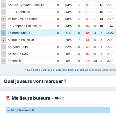
Kotkan Tyovaen Palloilijat
2
8
63%
12
9
3
17
2.63
JIPPO Joensuu
3
9
44%
14
11
3
15
2.78
Valkeakosken Haka
4
8
50%
12
6
6
14
2.25
Jarvenpaan Palloseura
5
9
33%
8
16
-8
10
2.67
Talenttiklubi 04
6
9
11%
8
12
-4
7
2.22
Mikkelin Palloilijat
7
10
20%
7
13
-6
7
2.00
Kapylan Pallo
8
9
22%
9
17
-8
7
2.89
Kerho 07 SJK II
9
9
0%
6
15
-9
3
2.33
Ekenas IF
10
8
0%
8
21
-13
2
3.63
*
Les tables Domicile et Extérieur pour Ykkösliiga
sont aussi disponibles
Quel joueurs vont marquer ?
Meilleurs buteurs
-
JIPPO
Miro Turunen 6