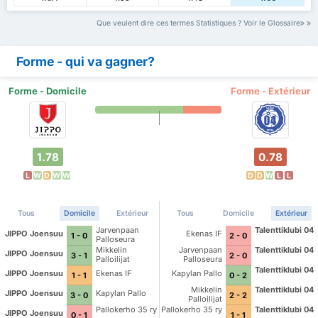
Que veulent dire ces termes Statistiques ? Voir le Glossaire
Forme - qui va gagner?
Forme - Domicile
Forme - Extérieur
1.78
0.78
L
W
D
W
W
D
D
W
L
L
Tous
Domicile
Extérieur
Tous
Domicile
Extérieur
Jarvenpaan
Talenttiklubi 04
JIPPO Joensuu
Ekenas IF
1 - 0
2 - 0
Palloseura
Mikkelin
Jarvenpaan
Talenttiklubi 04
JIPPO Joensuu
3 - 1
2 - 0
Palloilijat
Palloseura
Talenttiklubi 04
JIPPO Joensuu
Ekenas IF
Kapylan Pallo
1 - 1
0 - 2
Mikkelin
Talenttiklubi 04
JIPPO Joensuu
Kapylan Pallo
3 - 0
2 - 2
Palloilijat
Pallokerho 35 ry
Pallokerho 35 ry
Talenttiklubi 04
JIPPO Joensuu
0 - 1
1 - 1