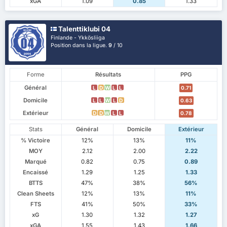
xGA
1.09
0.85
1.33
Talenttiklubi 04
Finlande - Ykkösliiga
Position dans la ligue.
9
/ 10
Forme
Résultats
PPG
Général
L
D
W
L
L
0.71
Domicile
L
L
W
L
D
0.63
Extérieur
D
D
W
L
L
0.78
Stats
Général
Domicile
Extérieur
% Victoire
12%
13%
11%
MOY
2.12
2.00
2.22
Marqué
0.82
0.75
0.89
Encaissé
1.29
1.25
1.33
BTTS
47%
38%
56%
Clean Sheets
12%
13%
11%
FTS
41%
50%
33%
xG
1.30
1.32
1.27
xGA
1.55
1.43
1.66