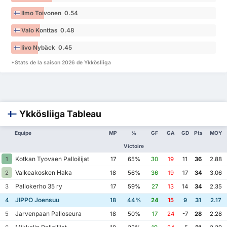
Ilmo Toivonen 0.54
Valo Konttas 0.48
Iivo Nybäck 0.45
*Stats de la saison 2026 de Ykkösliiga
Ykkösliiga Tableau
Equipe
MP
%
GF
GA
GD
Pts
MOY
Victoire
Kotkan Tyovaen Palloilijat
1
17
65%
30
19
11
36
2.88
Valkeakosken Haka
2
18
56%
36
19
17
34
3.06
Pallokerho 35 ry
3
17
59%
27
13
14
34
2.35
JIPPO Joensuu
4
18
44%
24
15
9
31
2.17
Jarvenpaan Palloseura
5
18
50%
17
24
-7
28
2.28