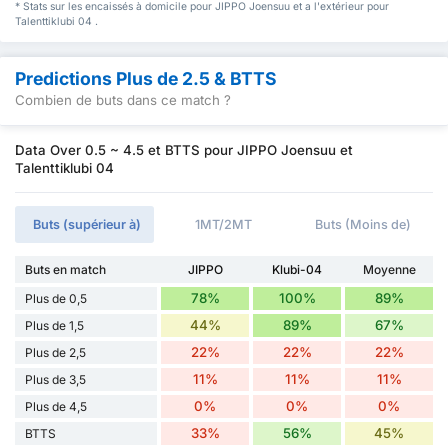
* Stats sur les encaissés à domicile pour JIPPO Joensuu et a l'extérieur pour
Talenttiklubi 04 .
Predictions Plus de 2.5 & BTTS
Combien de buts dans ce match ?
Data Over 0.5 ~ 4.5 et BTTS pour JIPPO Joensuu et
Talenttiklubi 04
Buts (supérieur à)
1MT/2MT
Buts (Moins de)
Buts en match
JIPPO
Klubi-04
Moyenne
78%
100%
89%
Plus de 0,5
44%
89%
67%
Plus de 1,5
22%
22%
22%
Plus de 2,5
11%
11%
11%
Plus de 3,5
0%
0%
0%
Plus de 4,5
33%
56%
45%
BTTS