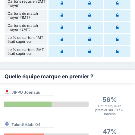
Cartons reçus en 2MT
moyen
Cartons de match
moyen (1MT)
Cartons de match
moyen (2MT)
Le % de cartons 1MT
était supérieur
Le % de cartons 2MT
était supérieur
Quelle équipe marque en premier ?
JIPPO Joensuu
56%
Ont marqué en
premier sur 10 / 18
matchs
Talenttiklubi 04
47%