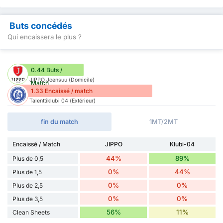
Buts concédés
Qui encaissera le plus ?
0.44 Buts /
JIPPO Joensuu (Domicile)
Match
1.33 Encaissé / match
Talenttiklubi 04 (Extérieur)
fin du match
1MT/2MT
Encaissé / Match
JIPPO
Klubi-04
44%
89%
Plus de 0,5
0%
44%
Plus de 1,5
0%
0%
Plus de 2,5
0%
0%
Plus de 3,5
56%
11%
Clean Sheets