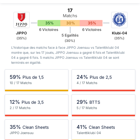
17
Matchs
35%
30%
35%
6 Victoires
6 Victoires
JIPPO
Klubi-04
5 Egalités
(35%)
(35%)
(30%)
L'historique des matchs face à face JIPPO Joensuu vs Talenttiklubi 04
montre que, sur les 17 joués, JIPPO Joensuu a gagné 6 fois et Talenttiklubi
04 a gagné 6 fois. 5 matchs JIPPO Joensuu vs Talenttiklubi 04 se sont
terminés en égalité.
59%
24%
Plus de 1,5
Plus de 2,5
10 / 17 Matchs
4 / 17 Matchs
12%
29%
Plus de 3,5
BTTS
2 / 17 Matchs
5 / 17 Matchs
35%
41%
Clean Sheets
Clean Sheets
JIPPO Joensuu
Talenttiklubi 04