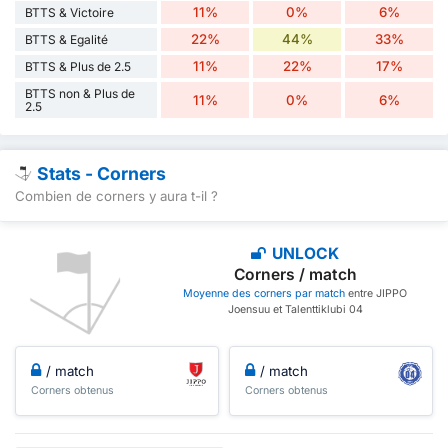
11%
0%
6%
BTTS & Victoire
22%
44%
33%
BTTS & Egalité
11%
22%
17%
BTTS & Plus de 2.5
BTTS non & Plus de
11%
0%
6%
2.5
Stats - Corners
Combien de corners y aura t-il ?
UNLOCK
Corners / match
Moyenne des corners par match
entre JIPPO
Joensuu et Talenttiklubi 04
/ match
/ match
Corners obtenus
Corners obtenus