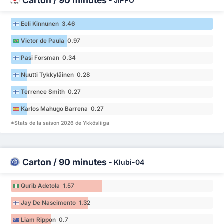
Carton / 90 minutes
-
JIPPO
Eeli Kinnunen 3.46
Victor de Paula 0.97
Pasi Forsman 0.34
Nuutti Tykkyläinen 0.28
Terrence Smith 0.27
Karlos Mahugo Barrena 0.27
*Stats de la saison 2026 de Ykkösliiga
Carton / 90 minutes
-
Klubi-04
Qurib Adetola 1.57
Jay De Nascimento 1.32
Liam Rippon 0.7