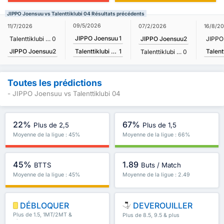
JIPPO Joensuu vs Talenttiklubi 04 Résultats précédents
09/5/2026
11/7/2026
07/2/2026
16/8/2
JIPPO Joensuu
1
Talenttiklubi 04
0
JIPPO Joensuu
2
JIPPO
JIPPO Joensuu
2
Talenttiklubi 04
1
Talenttiklubi 04
0
Toutes les prédictions
- JIPPO Joensuu vs Talenttiklubi 04
22%
67%
Plus de 2,5
Plus de 1,5
Moyenne de la ligue : 45%
Moyenne de la ligue : 66%
45%
1.89
BTTS
Buts / Match
Moyenne de la ligue : 45%
Moyenne de la ligue : 2.49
DÉBLOQUER
DEVEROUILLER
Plus de 1.5, 1MT/2MT &
Plus de 8.5, 9.5 & plus
plus